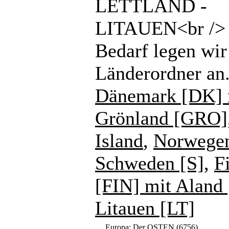
LETTLAND -
LITAUEN<br /> 
Bedarf legen wir
Länderordner an
Dänemark [DK] 
Grönland [GRO]
Island
,
Norwege
Schweden [S]
,
F
[FIN] mit Aland
Litauen [LT]
Europa: Der OSTEN
(6756)