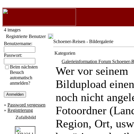
4 images
Registrierte Benutzer
Schoener-Reisen - Bildergalerie
Benutzername:
Kategorien
Passwort:
Galerieinformation Forum Schoener-R
Beim nächsten
Wer vor seinem
Besuch
automatisch
Bildupload eine
anmelden?
noch nicht angel
»
Password vergessen
Fotoordner (Lan
»
Registrierung
Zufallsbild
Region, Ort, usw