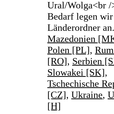
Ural/Wolga<br /
Bedarf legen wir
Länderordner an
Mazedonien [M
Polen [PL]
,
Rum
[RO]
,
Serbien [
Slowakei [SK]
,
Tschechische Re
[CZ]
,
Ukraine
,
U
[H]