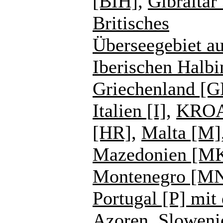
[BIH]
,
Gibraltar
Britisches
Überseegebiet au
Iberischen Halbi
Griechenland [G
Italien [I]
,
KROA
[HR]
,
Malta [M]
Mazedonien [M
Montenegro [M
Portugal [P] mit
Azoren
,
Sloweni