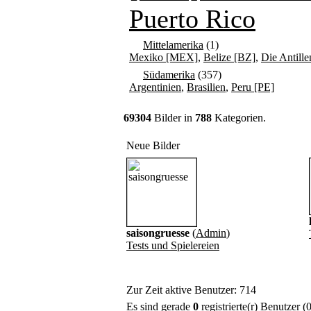
Puerto Rico
Mittelamerika
(1)
Mexiko [MEX]
,
Belize [BZ]
,
Die Antille
Südamerika
(357)
Argentinien
,
Brasilien
,
Peru [PE]
69304
Bilder in
788
Kategorien.
Neue Bilder
saisongruesse
(
Admin
)
Tests und Spielereien
Zur Zeit aktive Benutzer: 714
Es sind gerade
0
registrierte(r) Benutzer 