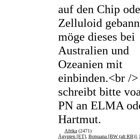
auf den Chip ode
Zelluloid gebannt
möge dieses bei
Australien und
Ozeanien mit
einbinden.<br /
schreibt bitte vo
PN an ELMA od
Hartmut.
Afrika
(2471)
Ägypten [ET]
,
Botsuana [BW (alt RB)]
,