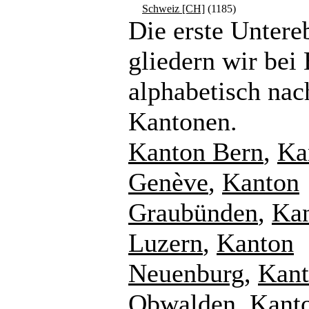
Schweiz [CH]
(1185)
Die erste Untere
gliedern wir bei
alphabetisch nac
Kantonen.
Kanton Bern
,
Ka
Genève
,
Kanton
Graubünden
,
Ka
Luzern
,
Kanton
Neuenburg
,
Kan
Obwalden
,
Kant