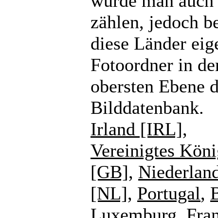
würde man auch
zählen, jedoch b
diese Länder eig
Fotoordner in de
obersten Ebene d
Bilddatenbank.
Irland [IRL]
,
Vereinigtes Köni
[GB]
,
Niederlan
[NL]
,
Portugal
,
Luxemburg
,
Fra