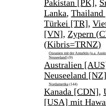
Pakistan [PK]
,
S
Lanka
,
Thailand 
Türkei [TR]
,
Vie
[VN]
,
Zypern (C
(Kibris=TRNZ)
Ozeanien mit der Antarktis (u.a. Austr
Neuseeland)
(9)
Australien [AUS
Neuseeland [NZ
Nordamerika
(144)
Kanada [CDN]
,
[USA] mit Hawa