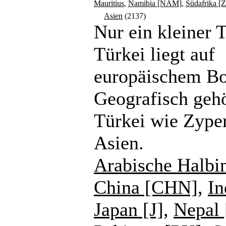
Mauritius
,
Namibia [NAM]
,
Südafrika [
Asien
(2137)
Nur ein kleiner T
Türkei liegt auf
europäischem B
Geografisch gehö
Türkei wie Zype
Asien.
Arabische Halbi
China [CHN]
,
In
Japan [J]
,
Nepal