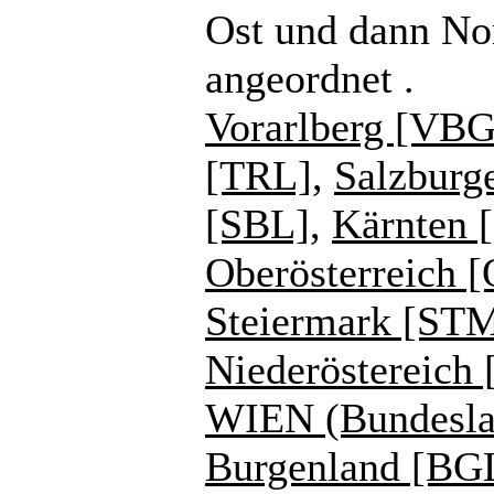
Ost und dann No
angeordnet .
Vorarlberg [VBG
[TRL]
,
Salzburg
[SBL]
,
Kärnten 
Oberösterreich 
Steiermark [ST
Niederöstereich
WIEN (Bundesla
Burgenland [BG