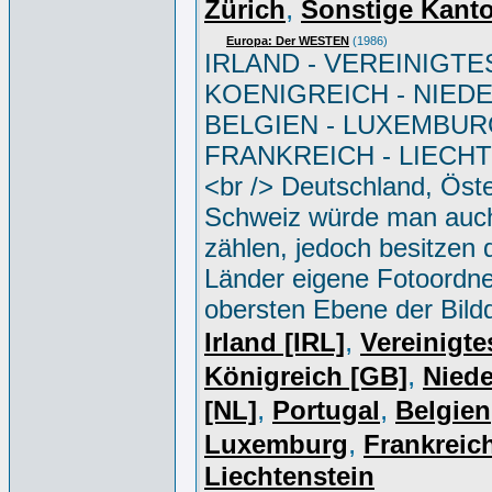
,
Zürich
Sonstige Kant
Europa: Der WESTEN
(1986)
IRLAND - VEREINIGTE
KOENIGREICH - NIED
BELGIEN - LUXEMBUR
FRANKREICH - LIECH
<br /> Deutschland, Öste
Schweiz würde man auc
zählen, jedoch besitzen 
Länder eigene Fotoordne
obersten Ebene der Bild
,
Irland [IRL]
Vereinigte
,
Königreich [GB]
Niede
,
,
[NL]
Portugal
Belgien
,
Luxemburg
Frankreich
Liechtenstein