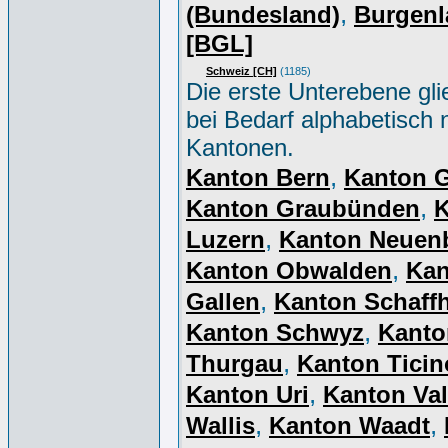
,
(Bundesland)
Burgenl
[BGL]
Schweiz [CH]
(1185)
Die erste Unterebene gli
bei Bedarf alphabetisch 
Kantonen.
,
Kanton Bern
Kanton 
,
Kanton Graubünden
K
,
Luzern
Kanton Neuen
,
Kanton Obwalden
Kan
,
Gallen
Kanton Schaff
,
Kanton Schwyz
Kanto
,
Thurgau
Kanton Ticin
,
Kanton Uri
Kanton Val
,
,
Wallis
Kanton Waadt