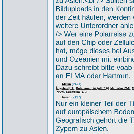
zu Asien.<br /> Sollten s
Bilduploads in den Konti
der Zeit häufen, werden w
weitere Unterordner anle
/> Wer eine Polarreise zu
auf den Chip oder Zellul
hat, möge dieses bei Aus
und Ozeanien mit einbin
Dazu schreibt bitte voab
an ELMA oder Hartmut.
Afrika
(2471)
,
,
,
Ägypten [ET]
Botsuana [BW (alt RB)]
Marokko [MA]
M
,
[NAM]
Südafrika [ZA]
Asien
(2137)
Nur ein kleiner Teil der Tü
auf europäischem Boden
Geografisch gehört die T
Zypern zu Asien.