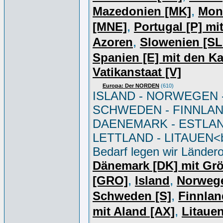
,
Mazedonien [MK]
Mon
,
[MNE]
Portugal [P] mi
,
Azoren
Slowenien [S
Spanien [E] mit den K
Vatikanstaat [V]
Europa: Der NORDEN
(610)
ISLAND - NORWEGEN 
SCHWEDEN - FINNLAN
DAENEMARK - ESTLAN
LETTLAND - LITAUEN<br
Bedarf legen wir Ländero
Dänemark [DK] mit Gr
,
,
[GRO]
Island
Norweg
,
Schweden [S]
Finnlan
,
mit Aland [AX]
Litauen