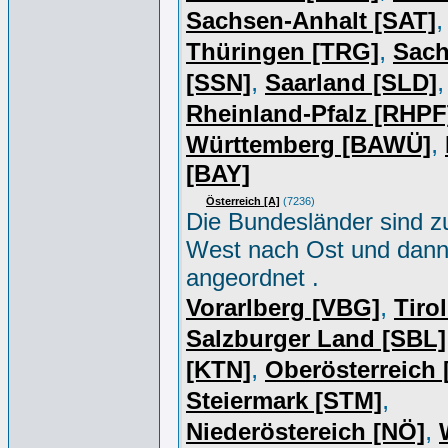
,
Sachsen-Anhalt [SAT]
,
Thüringen [TRG]
Sac
,
,
[SSN]
Saarland [SLD]
Rheinland-Pfalz [RHPF
,
Württemberg [BAWÜ]
[BAY]
Österreich [A]
(7236)
Die Bundesländer sind z
West nach Ost und dan
angeordnet .
,
Vorarlberg [VBG]
Tiro
Salzburger Land [SBL]
,
[KTN]
Oberösterreich
,
Steiermark [STM]
,
Niederöstereich [NÖ]