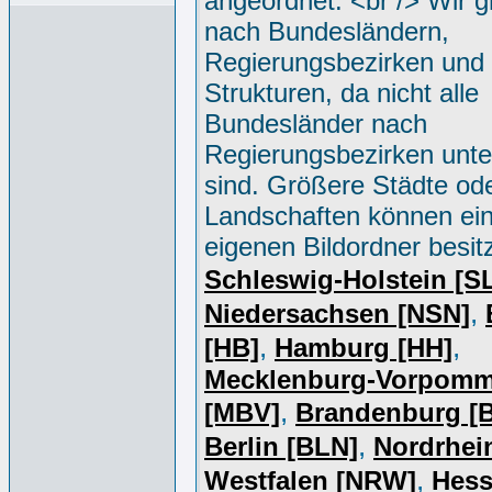
angeordnet. <br /> Wir g
nach Bundesländern,
Regierungsbezirken und 
Strukturen, da nicht alle
Bundesländer nach
Regierungsbezirken unter
sind. Größere Städte od
Landschaften können ei
eigenen Bildordner besit
Schleswig-Holstein [S
,
Niedersachsen [NSN]
,
,
[HB]
Hamburg [HH]
Mecklenburg-Vorpomm
,
[MBV]
Brandenburg [
,
Berlin [BLN]
Nordrhei
,
Westfalen [NRW]
Hess