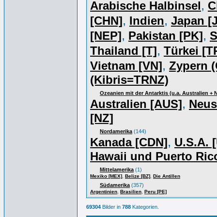
,
Arabische Halbinsel
C
,
,
[CHN]
Indien
Japan [J
,
,
[NEP]
Pakistan [PK]
S
,
Thailand [T]
Türkei [T
,
Vietnam [VN]
Zypern (
(Kibris=TRNZ)
Ozeanien mit der Antarktis (u.a. Australien +
,
Australien [AUS]
Neus
[NZ]
Nordamerika
(144)
,
Kanada [CDN]
U.S.A. 
Hawaii und Puerto Ric
Mittelamerika
(1)
,
,
Mexiko [MEX]
Belize [BZ]
Die Antillen
Südamerika
(357)
,
,
Argentinien
Brasilien
Peru [PE]
69304
Bilder in
788
Kategorien.