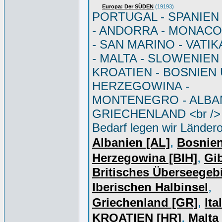
Europa: Der SÜDEN
(19193)
PORTUGAL - SPANIEN - 
- ANDORRA - MONACO 
- SAN MARINO - VATI
- MALTA - SLOWENIEN 
KROATIEN - BOSNIEN
HERZEGOWINA -
MONTENEGRO - ALBAN
GRIECHENLAND <br /> 
Bedarf legen wir Ländero
,
Albanien [AL]
Bosnie
,
Herzegowina [BIH]
Gib
Britisches Überseegebi
,
Iberischen Halbinsel
,
Griechenland [GR]
Ita
,
KROATIEN [HR]
Malta