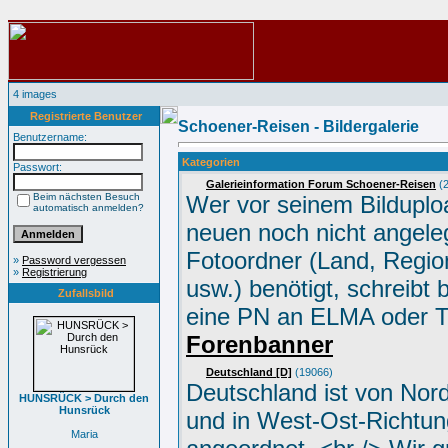
4 images
Registrierte Benutzer
Schoener-Reisen - Bildergalerie
Benutzername:
Kategorien
Passwort:
Galerieinformation Forum Schoener-Reisen
(2
Beim nächsten Besuch
Wer vor seinem Bilduplo
automatisch anmelden?
neuen noch nicht angele
Fotoordner (Land, Region
»
Password vergessen
»
Registrierung
usw.) benötigt, schreibt 
Zufallsbild
eine PN an ELMA oder 
Forenbanner
Deutschland [D]
(19066)
Deutschland ist von Nor
HUNSRÜCK > Durch den
Hunsrück
und in West-Ost-Richtun
Maria