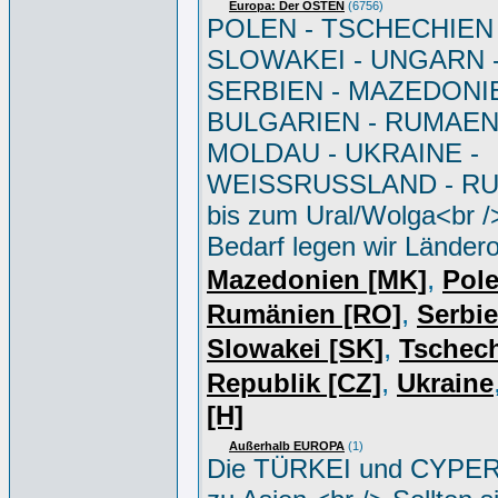
Europa: Der OSTEN
(6756)
POLEN - TSCHECHIEN 
SLOWAKEI - UNGARN 
SERBIEN - MAZEDONIE
BULGARIEN - RUMAEN
MOLDAU - UKRAINE -
WEISSRUSSLAND - R
bis zum Ural/Wolga<br /
Bedarf legen wir Ländero
,
Mazedonien [MK]
Pole
,
Rumänien [RO]
Serbi
,
Slowakei [SK]
Tschec
,
Republik [CZ]
Ukraine
[H]
Außerhalb EUROPA
(1)
Die TÜRKEI und CYPER