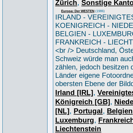
,
Zürich
Sonstige Kant
Europa: Der WESTEN
(1986)
IRLAND - VEREINIGTE
KOENIGREICH - NIED
BELGIEN - LUXEMBUR
FRANKREICH - LIECH
<br /> Deutschland, Öste
Schweiz würde man auc
zählen, jedoch besitzen 
Länder eigene Fotoordne
obersten Ebene der Bild
,
Irland [IRL]
Vereinigte
,
Königreich [GB]
Niede
,
,
[NL]
Portugal
Belgien
,
Luxemburg
Frankreich
Liechtenstein