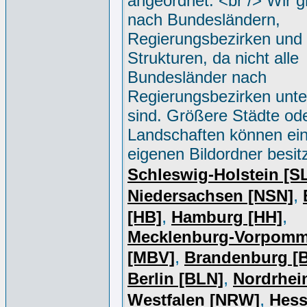
angeordnet. <br /> Wir g
nach Bundesländern,
Regierungsbezirken und 
Strukturen, da nicht alle
Bundesländer nach
Regierungsbezirken unter
sind. Größere Städte od
Landschaften können ei
eigenen Bildordner besit
Schleswig-Holstein [S
,
Niedersachsen [NSN]
,
,
[HB]
Hamburg [HH]
Mecklenburg-Vorpomm
,
[MBV]
Brandenburg [
,
Berlin [BLN]
Nordrhei
,
Westfalen [NRW]
Hess