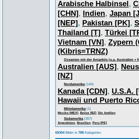
,
Arabische Halbinsel
C
,
,
[CHN]
Indien
Japan [J
,
,
[NEP]
Pakistan [PK]
S
,
Thailand [T]
Türkei [T
,
Vietnam [VN]
Zypern (
(Kibris=TRNZ)
Ozeanien mit der Antarktis (u.a. Australien +
,
Australien [AUS]
Neus
[NZ]
Nordamerika
(144)
,
Kanada [CDN]
U.S.A. 
Hawaii und Puerto Ric
Mittelamerika
(1)
,
,
Mexiko [MEX]
Belize [BZ]
Die Antillen
Südamerika
(357)
,
,
Argentinien
Brasilien
Peru [PE]
69304
Bilder in
788
Kategorien.