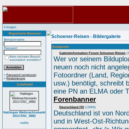
4 images
Registrierte Benutzer
Schoener-Reisen - Bildergalerie
Benutzername:
Kategorien
Passwort:
Galerieinformation Forum Schoener-Reisen
(2
Beim nächsten Besuch
Wer vor seinem Bilduplo
automatisch anmelden?
neuen noch nicht angele
Fotoordner (Land, Region
»
Password vergessen
»
Registrierung
usw.) benötigt, schreibt 
Zufallsbild
eine PN an ELMA oder 
Forenbanner
Deutschland [D]
(19066)
Deutschland ist von Nor
Hattingen Weihnachtsmarkt
2013 DSC_5882
und in West-Ost-Richtun
vadda