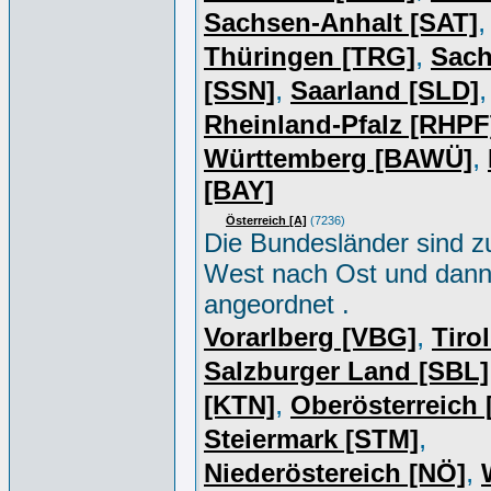
,
Sachsen-Anhalt [SAT]
,
Thüringen [TRG]
Sac
,
,
[SSN]
Saarland [SLD]
Rheinland-Pfalz [RHPF
,
Württemberg [BAWÜ]
[BAY]
Österreich [A]
(7236)
Die Bundesländer sind z
West nach Ost und dan
angeordnet .
,
Vorarlberg [VBG]
Tiro
Salzburger Land [SBL]
,
[KTN]
Oberösterreich
,
Steiermark [STM]
,
Niederöstereich [NÖ]