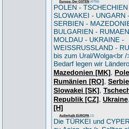
Europa: Der OSTEN
(6756)
POLEN - TSCHECHIEN 
SLOWAKEI - UNGARN 
SERBIEN - MAZEDONIE
BULGARIEN - RUMAEN
MOLDAU - UKRAINE -
WEISSRUSSLAND - R
bis zum Ural/Wolga<br /
Bedarf legen wir Ländero
,
Mazedonien [MK]
Pole
,
Rumänien [RO]
Serbi
,
Slowakei [SK]
Tschec
,
Republik [CZ]
Ukraine
[H]
Außerhalb EUROPA
(1)
Die TÜRKEI und CYPER