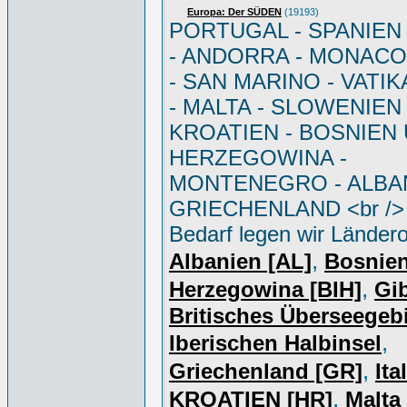
Europa: Der SÜDEN
(19193)
PORTUGAL - SPANIEN - 
- ANDORRA - MONACO 
- SAN MARINO - VATI
- MALTA - SLOWENIEN 
KROATIEN - BOSNIEN
HERZEGOWINA -
MONTENEGRO - ALBAN
GRIECHENLAND <br /> 
Bedarf legen wir Ländero
,
Albanien [AL]
Bosnie
,
Herzegowina [BIH]
Gib
Britisches Überseegebi
,
Iberischen Halbinsel
,
Griechenland [GR]
Ita
,
KROATIEN [HR]
Malta