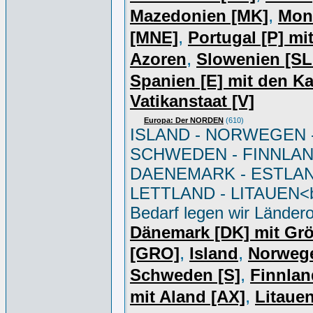
,
Mazedonien [MK]
Mon
,
[MNE]
Portugal [P] mi
,
Azoren
Slowenien [S
Spanien [E] mit den K
Vatikanstaat [V]
Europa: Der NORDEN
(610)
ISLAND - NORWEGEN 
SCHWEDEN - FINNLAN
DAENEMARK - ESTLAN
LETTLAND - LITAUEN<br
Bedarf legen wir Ländero
Dänemark [DK] mit Gr
,
,
[GRO]
Island
Norweg
,
Schweden [S]
Finnlan
,
mit Aland [AX]
Litauen