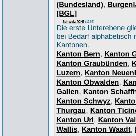
,
(Bundesland)
Burgenl
[BGL]
Schweiz [CH]
(1185)
Die erste Unterebene gli
bei Bedarf alphabetisch 
Kantonen.
,
Kanton Bern
Kanton 
,
Kanton Graubünden
K
,
Luzern
Kanton Neuen
,
Kanton Obwalden
Kan
,
Gallen
Kanton Schaff
,
Kanton Schwyz
Kanto
,
Thurgau
Kanton Ticin
,
Kanton Uri
Kanton Val
,
,
Wallis
Kanton Waadt