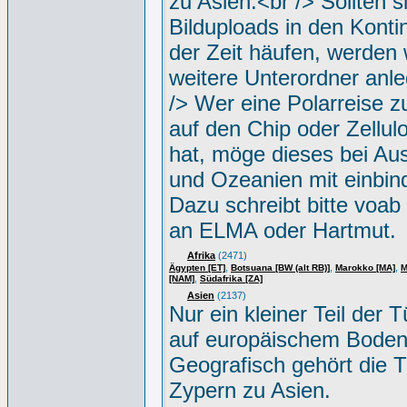
zu Asien.<br /> Sollten s
Bilduploads in den Konti
der Zeit häufen, werden w
weitere Unterordner anle
/> Wer eine Polarreise zu
auf den Chip oder Zellul
hat, möge dieses bei Aus
und Ozeanien mit einbin
Dazu schreibt bitte voab
an ELMA oder Hartmut.
Afrika
(2471)
,
,
,
Ägypten [ET]
Botsuana [BW (alt RB)]
Marokko [MA]
M
,
[NAM]
Südafrika [ZA]
Asien
(2137)
Nur ein kleiner Teil der Tü
auf europäischem Boden
Geografisch gehört die T
Zypern zu Asien.