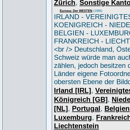
,
Zürich
Sonstige Kant
Europa: Der WESTEN
(1986)
IRLAND - VEREINIGTE
KOENIGREICH - NIED
BELGIEN - LUXEMBUR
FRANKREICH - LIECH
<br /> Deutschland, Öste
Schweiz würde man auc
zählen, jedoch besitzen 
Länder eigene Fotoordne
obersten Ebene der Bild
,
Irland [IRL]
Vereinigte
,
Königreich [GB]
Niede
,
,
[NL]
Portugal
Belgien
,
Luxemburg
Frankreich
Liechtenstein