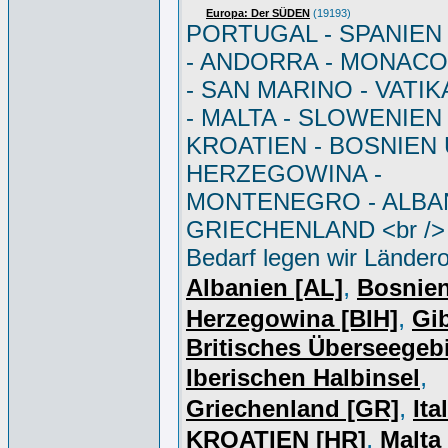
Europa: Der SÜDEN
(19193)
PORTUGAL - SPANIEN - 
- ANDORRA - MONACO 
- SAN MARINO - VATI
- MALTA - SLOWENIEN 
KROATIEN - BOSNIEN
HERZEGOWINA -
MONTENEGRO - ALBAN
GRIECHENLAND <br /> 
Bedarf legen wir Ländero
,
Albanien [AL]
Bosnie
,
Herzegowina [BIH]
Gib
Britisches Überseegebi
,
Iberischen Halbinsel
,
Griechenland [GR]
Ita
,
KROATIEN [HR]
Malta