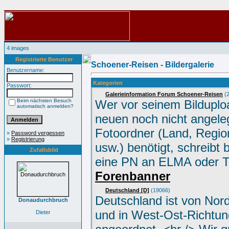
4 images
Registrierte Benutzer
Schoener-Reisen - Bildergalerie
Benutzername:
Kategorien
Passwort:
Galerieinformation Forum Schoener-Reisen
(2
Beim nächsten Besuch
Wer vor seinem Bilduplo
automatisch anmelden?
neuen noch nicht angele
Fotoordner (Land, Region
»
Password vergessen
»
Registrierung
usw.) benötigt, schreibt 
Zufallsbild
eine PN an ELMA oder 
Forenbanner
Deutschland [D]
(19066)
Deutschland ist von Nor
Donaudurchbruch
und in West-Ost-Richtun
Dieter