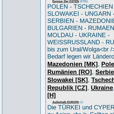
Europa: Der OSTEN
(6756)
POLEN - TSCHECHIEN 
SLOWAKEI - UNGARN 
SERBIEN - MAZEDONIE
BULGARIEN - RUMAEN
MOLDAU - UKRAINE -
WEISSRUSSLAND - R
bis zum Ural/Wolga<br /
Bedarf legen wir Ländero
,
Mazedonien [MK]
Pole
,
Rumänien [RO]
Serbi
,
Slowakei [SK]
Tschec
,
Republik [CZ]
Ukraine
[H]
Außerhalb EUROPA
(1)
Die TÜRKEI und CYPER