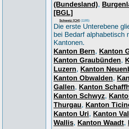
,
(Bundesland)
Burgenl
[BGL]
Schweiz [CH]
(1185)
Die erste Unterebene gli
bei Bedarf alphabetisch 
Kantonen.
,
Kanton Bern
Kanton 
,
Kanton Graubünden
K
,
Luzern
Kanton Neuen
,
Kanton Obwalden
Kan
,
Gallen
Kanton Schaff
,
Kanton Schwyz
Kanto
,
Thurgau
Kanton Ticin
,
Kanton Uri
Kanton Val
,
,
Wallis
Kanton Waadt