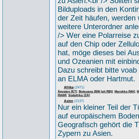
zu Asien.<br /> Sollten s
Bilduploads in den Konti
der Zeit häufen, werden w
weitere Unterordner anle
/> Wer eine Polarreise zu
auf den Chip oder Zellul
hat, möge dieses bei Aus
und Ozeanien mit einbin
Dazu schreibt bitte voab
an ELMA oder Hartmut.
Afrika
(2471)
,
,
,
Ägypten [ET]
Botsuana [BW (alt RB)]
Marokko [MA]
M
,
[NAM]
Südafrika [ZA]
Asien
(2137)
Nur ein kleiner Teil der Tü
auf europäischem Boden
Geografisch gehört die T
Zypern zu Asien.