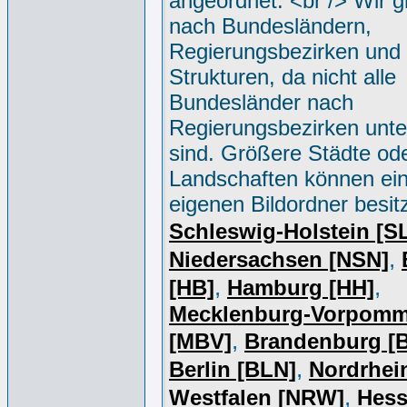
angeordnet. <br /> Wir g
nach Bundesländern,
Regierungsbezirken und 
Strukturen, da nicht alle
Bundesländer nach
Regierungsbezirken unter
sind. Größere Städte od
Landschaften können ei
eigenen Bildordner besit
Schleswig-Holstein [S
,
Niedersachsen [NSN]
,
,
[HB]
Hamburg [HH]
Mecklenburg-Vorpomm
,
[MBV]
Brandenburg [
,
Berlin [BLN]
Nordrhei
,
Westfalen [NRW]
Hess