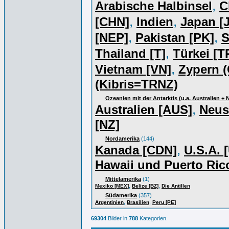
,
Arabische Halbinsel
C
,
,
[CHN]
Indien
Japan [J
,
,
[NEP]
Pakistan [PK]
S
,
Thailand [T]
Türkei [T
,
Vietnam [VN]
Zypern (
(Kibris=TRNZ)
Ozeanien mit der Antarktis (u.a. Australien +
,
Australien [AUS]
Neus
[NZ]
Nordamerika
(144)
,
Kanada [CDN]
U.S.A. 
Hawaii und Puerto Ric
Mittelamerika
(1)
,
,
Mexiko [MEX]
Belize [BZ]
Die Antillen
Südamerika
(357)
,
,
Argentinien
Brasilien
Peru [PE]
69304
Bilder in
788
Kategorien.