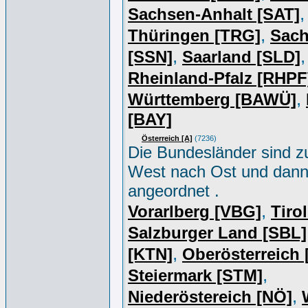
,
Sachsen-Anhalt [SAT]
,
Thüringen [TRG]
Sac
,
,
[SSN]
Saarland [SLD]
Rheinland-Pfalz [RHPF
,
Württemberg [BAWÜ]
[BAY]
Österreich [A]
(7236)
Die Bundesländer sind z
West nach Ost und dan
angeordnet .
,
Vorarlberg [VBG]
Tiro
Salzburger Land [SBL]
,
[KTN]
Oberösterreich
,
Steiermark [STM]
,
Niederöstereich [NÖ]