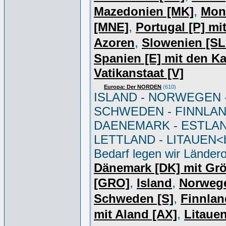
,
Mazedonien [MK]
Mon
,
[MNE]
Portugal [P] mi
,
Azoren
Slowenien [S
Spanien [E] mit den K
Vatikanstaat [V]
Europa: Der NORDEN
(610)
ISLAND - NORWEGEN 
SCHWEDEN - FINNLAN
DAENEMARK - ESTLAN
LETTLAND - LITAUEN<br
Bedarf legen wir Ländero
Dänemark [DK] mit Gr
,
,
[GRO]
Island
Norweg
,
Schweden [S]
Finnlan
,
mit Aland [AX]
Litauen