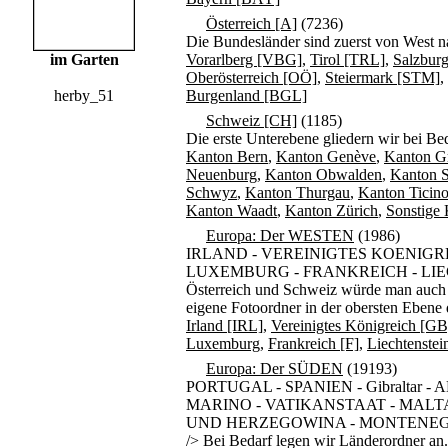
Österreich [A]
(7236)
Die Bundesländer sind zuerst von West 
im Garten
Vorarlberg [VBG]
,
Tirol [TRL]
,
Salzbur
Oberösterreich [OÖ]
,
Steiermark [STM]
,
herby_51
Burgenland [BGL]
Schweiz [CH]
(1185)
Die erste Unterebene gliedern wir bei Be
Kanton Bern
,
Kanton Genève
,
Kanton G
Neuenburg
,
Kanton Obwalden
,
Kanton S
Schwyz
,
Kanton Thurgau
,
Kanton Ticino
Kanton Waadt
,
Kanton Zürich
,
Sonstige
Europa: Der WESTEN
(1986)
IRLAND - VEREINIGTES KOENIGRE
LUXEMBURG - FRANKREICH - LIECH
Österreich und Schweiz würde man auch d
eigene Fotoordner in der obersten Ebene
Irland [IRL]
,
Vereinigtes Königreich [GB
Luxemburg
,
Frankreich [F]
,
Liechtenstei
Europa: Der SÜDEN
(19193)
PORTUGAL - SPANIEN - Gibraltar 
MARINO - VATIKANSTAAT - MALTA
UND HERZEGOWINA - MONTENEGR
/> Bei Bedarf legen wir Länderordner an.