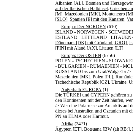
Albanien [AL]
,
Bosnien und Herzegowi
auf der Iberischen Halbinsel
,
Griechenla
[M]
,
Mazedonien [MK]
,
Montenegro [M
[SLO]
,
Spanien [E] mit den Kanaren
,
Vat
Europa: Der NORDEN
(610)
ISLAND - NORWEGEN - SCHWEDEN
ESTLAND - LETTLAND - LITAUEN<br />
Dänemark [DK] mit Grönland [GRO]
,
Is
[FIN] mit Aland [AX]
,
Litauen [LT]
Europa: Der OSTEN
(6756)
POLEN - TSCHECHIEN - SLOWAKEI
- BULGARIEN - RUMAENIEN - MO
RUSSLAND bis zum Ural/Wolga<br /> Be
Mazedonien [MK]
,
Polen [PL]
,
Rumänie
Tschechische Republik [CZ]
,
Ukraine
,
U
Außerhalb EUROPA
(1)
Die TÜRKEI und CYPERN gehören zu Asie
den Kontinenten mit der Zeit häufen, wer
/> Wer eine Polarreise zur Antarktis auf 
dieses bei Australien und Ozeanien mit ei
PN an ELMA oder Hartmut.
Afrika
(2471)
Ägypten [ET]
,
Botsuana [BW (alt RB)]
,