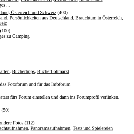
ges
...
land, Österreich und Schweiz
(400)
land
,
Persönlichkeiten aus Deutschland
,
Brauchtum in Österreich
,
weiz
(100)
iges zu Camping
arten
,
Büchertipps
,
Bücherflohmarkt
 das Fotoforum und für das Infoforum
atars fürs Forum einstellen und dann ins Forumprofil verlinken.
e
(50)
ondere Fotos
(112)
achtaufnahmen
,
Panoramaaufnahmen
,
Tests und Spielereien