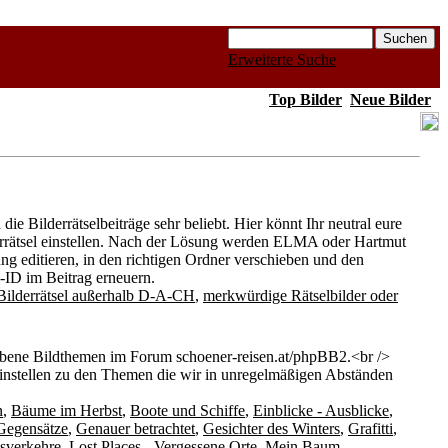
Erweiterte Suche
Top Bilder
Neue Bilder
ie Bilderrätselbeiträge sehr beliebt. Hier könnt Ihr neutral eure
derrätsel einstellen. Nach der Lösung werden ELMA oder Hartmut
ung editieren, in den richtigen Ordner verschieben und den
d-ID im Beitrag erneuern.
Bilderrätsel außerhalb D-A-CH
,
merkwürdige Rätselbilder oder
bene Bildthemen im Forum schoener-reisen.at/phpBB2.<br />
einstellen zu den Themen die wir in unregelmäßigen Abständen
n
,
Bäume im Herbst
,
Boote und Schiffe
,
Einblicke - Ausblicke
,
Gegensätze
,
Genauer betrachtet
,
Gesichter des Winters
,
Grafitti
,
sverkehre
,
Lost Places - Vergessene Orte
,
Mein Baum
,