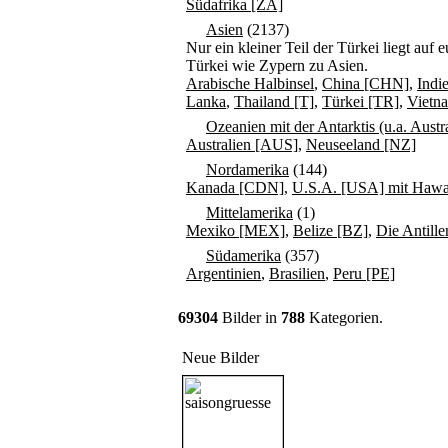
Südafrika [ZA]
Asien
(2137)
Nur ein kleiner Teil der Türkei liegt au
Türkei wie Zypern zu Asien.
Arabische Halbinsel
,
China [CHN]
,
Indi
Lanka
,
Thailand [T]
,
Türkei [TR]
,
Vietn
Ozeanien mit der Antarktis (u.a. Aust
Australien [AUS]
,
Neuseeland [NZ]
Nordamerika
(144)
Kanada [CDN]
,
U.S.A. [USA] mit Hawai
Mittelamerika
(1)
Mexiko [MEX]
,
Belize [BZ]
,
Die Antille
Südamerika
(357)
Argentinien
,
Brasilien
,
Peru [PE]
69304
Bilder in
788
Kategorien.
Neue Bilder