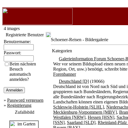
4 images
Registrierte Benutzer
Schoener-Reisen - Bildergalerie
Benutzername:
Kategorien
Passwort:
Galerieinformation Forum Schoener-R
Beim nächsten
Wer vor seinem Bildupload einen neuen n
Besuch
Region, Ort, usw.) benötigt, schreibt b
automatisch
Forenbanner
anmelden?
Deutschland [D]
(19066)
Deutschland ist von Nord nach Süd und i
gruppieren nach Bundesländern, Regierun
alle Bundesländer nach Regierungsbezirke
»
Password vergessen
Landschaften können einen eigenen Bildo
»
Registrierung
Schleswig-Holstein [SLHL]
,
Niedersach
Zufallsbild
Mecklenburg-Vorpommern [MBV]
,
Bran
Westfalen [NRW]
,
Hessen [HSN]
,
Sachs
[SSN]
,
Saarland [SLD]
,
Rheinland-Pfal
Bayern [BAY]