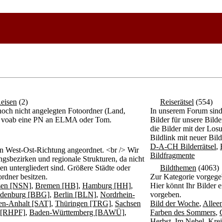
eisen
(2)
Reiserätsel
(554)
och nicht angelegten Fotoordner (Land,
In unserem Forum sind d
itte voab eine PN an ELMA oder Tom.
Bilder für unsere Bil
die Bilder mit der Los
Bildlink mit neuer Bil
D-A-CH Bilderrätsel
,
n West-Ost-Richtung angeordnet. <br /> Wir
Bildfragmente
gsbezirken und regionale Strukturen, da nicht
n untergliedert sind. Größere Städte oder
Bildthemen
(4063)
rdner besitzen.
Zur Kategorie vorgege
sen [NSN]
,
Bremen [HB]
,
Hamburg [HH]
,
Hier könnt Ihr Bilder 
denburg [BBG]
,
Berlin [BLN]
,
Nordrhein-
vorgeben.
en-Anhalt [SAT]
,
Thüringen [TRG]
,
Sachsen
Bild der Woche
,
Allee
z [RHPF]
,
Baden-Württemberg [BAWÜ]
,
Farben des Sommers
,
Herbst
,
Im Nebel
,
Krei