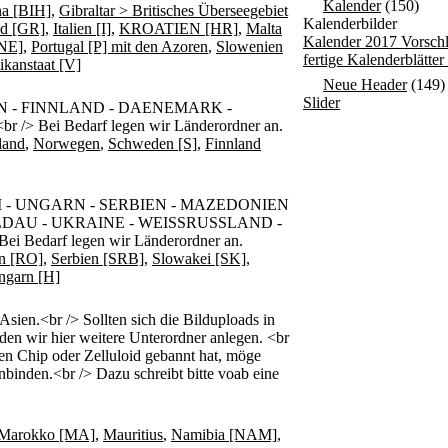
Kalender
(150)
na [BIH]
,
Gibraltar > Britisches Überseegebiet
Kalenderbilder
nd [GR]
,
Italien [I]
,
KROATIEN [HR]
,
Malta
Kalender 2017 Vorsch
NE]
,
Portugal [P] mit den Azoren
,
Slowenien
fertige Kalenderblätte
ikanstaat [V]
Neue Header
(149)
Slider
 - FINNLAND - DAENEMARK -
 Bei Bedarf legen wir Länderordner an.
land
,
Norwegen
,
Schweden [S]
,
Finnland
 - UNGARN - SERBIEN - MAZEDONIEN
LDAU - UKRAINE - WEISSRUSSLAND -
i Bedarf legen wir Länderordner an.
n [RO]
,
Serbien [SRB]
,
Slowakei [SK]
,
ngarn [H]
n.<br /> Sollten sich die Bilduploads in
den wir hier weitere Unterordner anlegen. <br
den Chip oder Zelluloid gebannt hat, möge
nbinden.<br /> Dazu schreibt bitte voab eine
Marokko [MA]
,
Mauritius
,
Namibia [NAM]
,