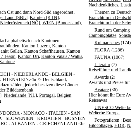
Nachdenkliches, Lusti
nach Ost und dann Nord-Süd angeordnet .
Themen zu Deutsch
ger Land [SBL]
,
Kärnten [KTN]
,
Brauchtum in Deutsch
Niederöstereich [NÖ]
,
WIEN (Bundesland)
,
Brauchtum in der Sch
Rund um Camping
Campingplätze
,
Sonst
darf alphabetisch nach Kantonen.
Kulinarisches
(174)
raubünden
,
Kanton Luzern
,
Kanton
FLORA
(1286)
ankt Gallen
,
Kanton Schaffhausen
,
Kanton
 / Tessin
,
Kanton Uri
,
Kanton Valais / Wallis
,
FAUNA
(1067)
 Kantone
Literatur
(7)
Reiseführer und Landk
ICH - NIEDERLANDE - BELGIEN -
Awards
(2)
TENSTEIN.<br /> Deutschland,
Awards und Preise für
azu zählen, jedoch besitzen diese Länder
Avatare
(36)
 der Bilddatenbank.
Hier könnt Ihr Eure Av
]
,
Niederlande [NL]
,
Portugal
,
Belgien
,
Reiseavas
n
UNESCO Welterb
Welterbe Europa
- ANDORRA - MONACO - ITALIEN - SAN
 - SLOWENIEN - KROATIEN - BOSNIEN
Fotografieren : Bes
O - ALBANIEN - GRIECHENLAND <br
Bildcollagen
,
HDR
,
N