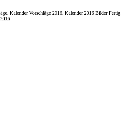
läge
,
Kalender Vorschläge 2016
,
Kalender 2016 Bilder Fertig
,
r 2016