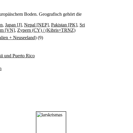
f europäischem Boden. Geografisch gehört die
en
,
Japan [J]
,
Nepal [NEP]
,
Pakistan [PK]
,
Sri
am [VN]
,
Zypern (CY) / (Kibris=TRNZ)
ralien + Neuseeland)
(9)
i und Puerto Rico
n