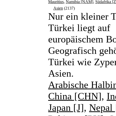
Mauritius
,
Namibia [NAM]
,
Südafrika [
Asien
(2137)
Nur ein kleiner T
Türkei liegt auf
europäischem B
Geografisch gehö
Türkei wie Zype
Asien.
Arabische Halbi
China [CHN]
,
In
Japan [J]
,
Nepal