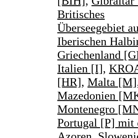
[BIH]
,
Gibraltar
Britisches
Überseegebiet au
Iberischen Halbi
Griechenland [G
Italien [I]
,
KROA
[HR]
,
Malta [M]
Mazedonien [M
Montenegro [M
Portugal [P] mit
Azoren
,
Sloweni