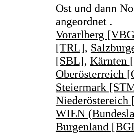
Ost und dann No
angeordnet .
Vorarlberg [VBG
[TRL]
,
Salzburg
[SBL]
,
Kärnten 
Oberösterreich 
Steiermark [ST
Niederöstereich
WIEN (Bundesla
Burgenland [BG