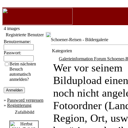
4 images
Registrierte Benutzer
Schoener-Reisen - Bildergalerie
Benutzername:
Kategorien
Passwort:
Galerieinformation Forum Schoener-R
Beim nächsten
Wer vor seinem
Besuch
automatisch
Bildupload eine
anmelden?
noch nicht angel
»
Password vergessen
Fotoordner (Lan
»
Registrierung
Zufallsbild
Region, Ort, usw