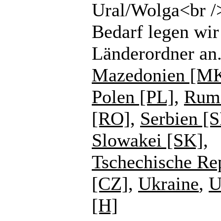
Ural/Wolga<br /
Bedarf legen wir
Länderordner an
Mazedonien [M
Polen [PL]
,
Rum
[RO]
,
Serbien [
Slowakei [SK]
,
Tschechische Re
[CZ]
,
Ukraine
,
U
[H]