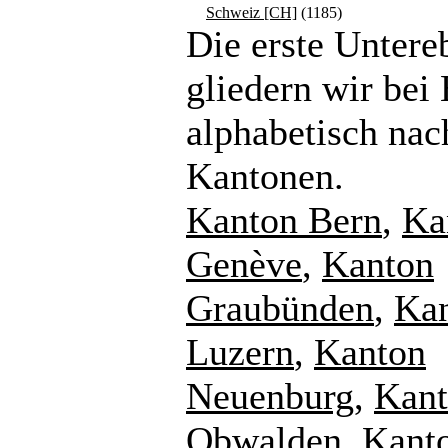
Schweiz [CH]
(1185)
Die erste Untere
gliedern wir bei
alphabetisch nac
Kantonen.
Kanton Bern
,
Ka
Genève
,
Kanton
Graubünden
,
Ka
Luzern
,
Kanton
Neuenburg
,
Kan
Obwalden
,
Kant