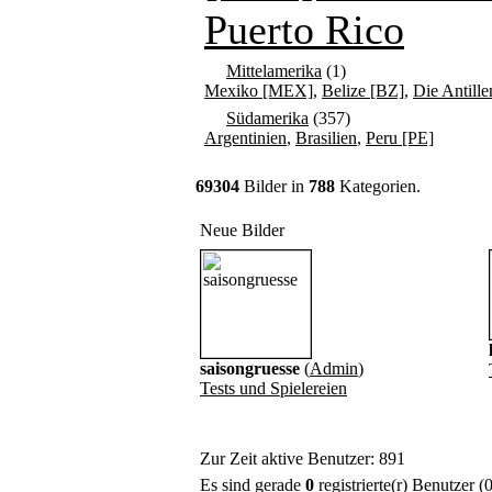
Puerto Rico
Mittelamerika
(1)
Mexiko [MEX]
,
Belize [BZ]
,
Die Antille
Südamerika
(357)
Argentinien
,
Brasilien
,
Peru [PE]
69304
Bilder in
788
Kategorien.
Neue Bilder
saisongruesse
(
Admin
)
Tests und Spielereien
Zur Zeit aktive Benutzer: 891
Es sind gerade
0
registrierte(r) Benutzer 