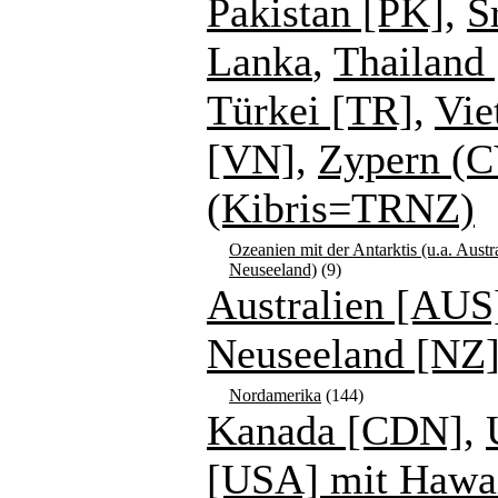
Pakistan [PK]
,
S
Lanka
,
Thailand 
Türkei [TR]
,
Vie
[VN]
,
Zypern (C
(Kibris=TRNZ)
Ozeanien mit der Antarktis (u.a. Austr
Neuseeland)
(9)
Australien [AUS
Neuseeland [NZ
Nordamerika
(144)
Kanada [CDN]
,
[USA] mit Hawa