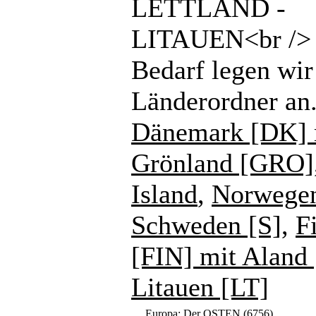
LETTLAND -
LITAUEN<br /> 
Bedarf legen wir
Länderordner an
Dänemark [DK] 
Grönland [GRO]
Island
,
Norwege
Schweden [S]
,
F
[FIN] mit Aland
Litauen [LT]
Europa: Der OSTEN
(6756)