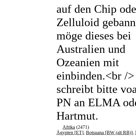
auf den Chip ode
Zelluloid gebannt
möge dieses bei
Australien und
Ozeanien mit
einbinden.<br /
schreibt bitte vo
PN an ELMA od
Hartmut.
Afrika
(2471)
Ägypten [ET]
,
Botsuana [BW (alt RB)]
,