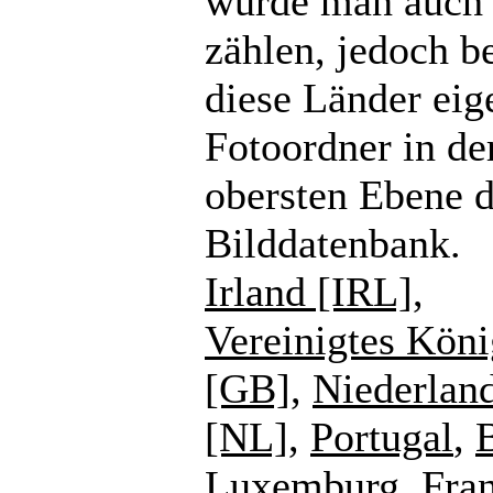
würde man auch
zählen, jedoch b
diese Länder eig
Fotoordner in de
obersten Ebene d
Bilddatenbank.
Irland [IRL]
,
Vereinigtes Köni
[GB]
,
Niederlan
[NL]
,
Portugal
,
Luxemburg
,
Fra