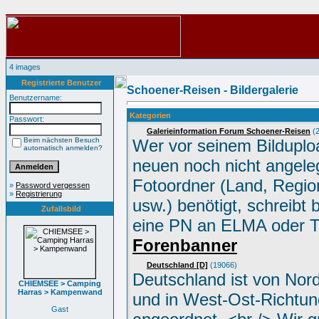
4 images
Registrierte Benutzer
Schoener-Reisen - Bildergalerie
Benutzername:
Kategorien
Passwort:
Galerieinformation Forum Schoener-Reisen
(2
Beim nächsten Besuch
Wer vor seinem Bilduplo
automatisch anmelden?
neuen noch nicht angele
Fotoordner (Land, Region
»
Password vergessen
»
Registrierung
usw.) benötigt, schreibt 
Zufallsbild
eine PN an ELMA oder 
Forenbanner
Deutschland [D]
(19066)
Deutschland ist von Nor
CHIEMSEE > Camping
Harras > Kampenwand
und in West-Ost-Richtun
Gast