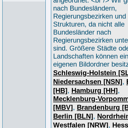
angeordnet. <br /> Wir g
nach Bundesländern,
Regierungsbezirken und 
Strukturen, da nicht alle
Bundesländer nach
Regierungsbezirken unter
sind. Größere Städte od
Landschaften können ei
eigenen Bildordner besit
Schleswig-Holstein [S
,
Niedersachsen [NSN]
,
,
[HB]
Hamburg [HH]
Mecklenburg-Vorpomm
,
[MBV]
Brandenburg [
,
Berlin [BLN]
Nordrhei
,
Westfalen [NRW]
Hess