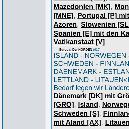
,
Mazedonien [MK]
Mon
,
[MNE]
Portugal [P] mi
,
Azoren
Slowenien [S
Spanien [E] mit den K
Vatikanstaat [V]
Europa: Der NORDEN
(610)
ISLAND - NORWEGEN 
SCHWEDEN - FINNLAN
DAENEMARK - ESTLAN
LETTLAND - LITAUEN<br
Bedarf legen wir Ländero
Dänemark [DK] mit Gr
,
,
[GRO]
Island
Norweg
,
Schweden [S]
Finnlan
,
mit Aland [AX]
Litauen