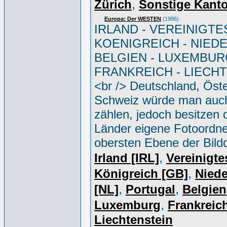
,
Zürich
Sonstige Kant
Europa: Der WESTEN
(1986)
IRLAND - VEREINIGTE
KOENIGREICH - NIED
BELGIEN - LUXEMBUR
FRANKREICH - LIECH
<br /> Deutschland, Öste
Schweiz würde man auc
zählen, jedoch besitzen 
Länder eigene Fotoordne
obersten Ebene der Bild
,
Irland [IRL]
Vereinigte
,
Königreich [GB]
Niede
,
,
[NL]
Portugal
Belgien
,
Luxemburg
Frankreich
Liechtenstein