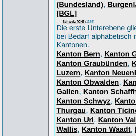
,
(Bundesland)
Burgenl
[BGL]
Schweiz [CH]
(1185)
Die erste Unterebene gli
bei Bedarf alphabetisch 
Kantonen.
,
Kanton Bern
Kanton 
,
Kanton Graubünden
K
,
Luzern
Kanton Neuen
,
Kanton Obwalden
Kan
,
Gallen
Kanton Schaff
,
Kanton Schwyz
Kanto
,
Thurgau
Kanton Ticin
,
Kanton Uri
Kanton Val
,
,
Wallis
Kanton Waadt