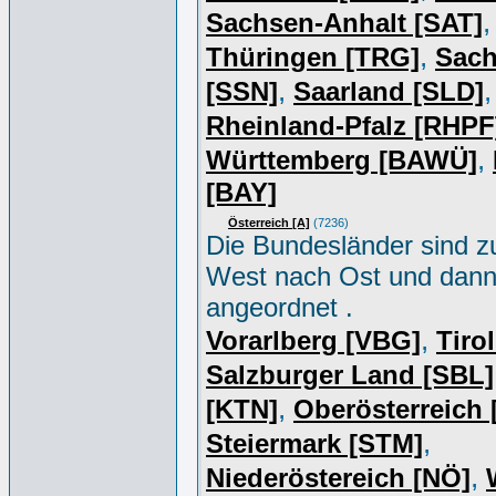
,
Sachsen-Anhalt [SAT]
,
Thüringen [TRG]
Sac
,
,
[SSN]
Saarland [SLD]
Rheinland-Pfalz [RHPF
,
Württemberg [BAWÜ]
[BAY]
Österreich [A]
(7236)
Die Bundesländer sind z
West nach Ost und dan
angeordnet .
,
Vorarlberg [VBG]
Tiro
Salzburger Land [SBL]
,
[KTN]
Oberösterreich
,
Steiermark [STM]
,
Niederöstereich [NÖ]