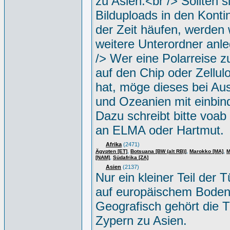
zu Asien.<br /> Sollten s
Bilduploads in den Konti
der Zeit häufen, werden w
weitere Unterordner anle
/> Wer eine Polarreise zu
auf den Chip oder Zellul
hat, möge dieses bei Aus
und Ozeanien mit einbin
Dazu schreibt bitte voab
an ELMA oder Hartmut.
Afrika
(2471)
,
,
,
Ägypten [ET]
Botsuana [BW (alt RB)]
Marokko [MA]
M
,
[NAM]
Südafrika [ZA]
Asien
(2137)
Nur ein kleiner Teil der Tü
auf europäischem Boden
Geografisch gehört die T
Zypern zu Asien.