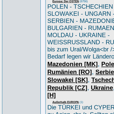
Europa: Der OSTEN
(6756)
POLEN - TSCHECHIEN 
SLOWAKEI - UNGARN 
SERBIEN - MAZEDONIE
BULGARIEN - RUMAEN
MOLDAU - UKRAINE -
WEISSRUSSLAND - R
bis zum Ural/Wolga<br /
Bedarf legen wir Ländero
,
Mazedonien [MK]
Pole
,
Rumänien [RO]
Serbi
,
Slowakei [SK]
Tschec
,
Republik [CZ]
Ukraine
[H]
Außerhalb EUROPA
(1)
Die TÜRKEI und CYPER