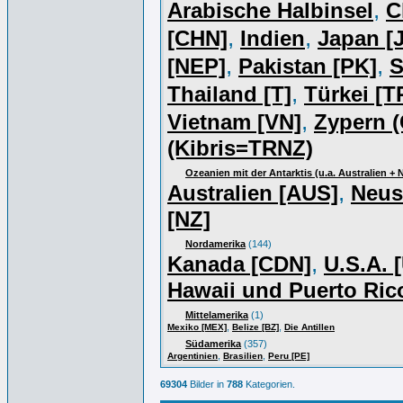
,
Arabische Halbinsel
C
,
,
[CHN]
Indien
Japan [J
,
,
[NEP]
Pakistan [PK]
S
,
Thailand [T]
Türkei [T
,
Vietnam [VN]
Zypern (
(Kibris=TRNZ)
Ozeanien mit der Antarktis (u.a. Australien +
,
Australien [AUS]
Neus
[NZ]
Nordamerika
(144)
,
Kanada [CDN]
U.S.A. 
Hawaii und Puerto Ric
Mittelamerika
(1)
,
,
Mexiko [MEX]
Belize [BZ]
Die Antillen
Südamerika
(357)
,
,
Argentinien
Brasilien
Peru [PE]
69304
Bilder in
788
Kategorien.