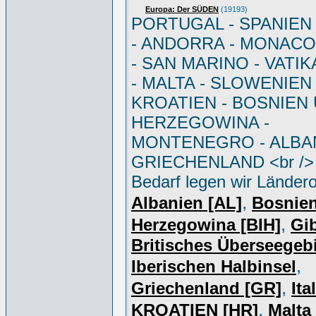
Europa: Der SÜDEN
(19193)
PORTUGAL - SPANIEN - 
- ANDORRA - MONACO 
- SAN MARINO - VATI
- MALTA - SLOWENIEN 
KROATIEN - BOSNIEN
HERZEGOWINA -
MONTENEGRO - ALBAN
GRIECHENLAND <br /> 
Bedarf legen wir Ländero
,
Albanien [AL]
Bosnie
,
Herzegowina [BIH]
Gib
Britisches Überseegebi
,
Iberischen Halbinsel
,
Griechenland [GR]
Ita
,
KROATIEN [HR]
Malta