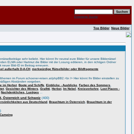
Erweiterte Suche
Top Bilder
Neue Bilder
rätselbeiträge sehr beliebt. Hier könnt Ihr neutral eure Bilder für unsere Bilderrätsel
rden ELMA oder Hartmut die Bilder mit der Losung editieren, in den richtigen Ordner
t neuer Bild-ID im Beitrag erneuern.
,
tsel außerhalb D-A-CH
merkwürdige Rätselbilder oder Bildfragmente
themen im Forum schoener-reisen.at/phpBB2.<br /> Hier könnt Ihr Bilder einstellen zu
lmäßigen Abständen vorgeben.
,
,
,
,
 im Herbst
Boote und Schiffe
Einblicke - Ausblicke
Farben des Sommers
,
,
,
,
,
,
tet
Gesichter des Winters
Grafitti
Herbst
Im Nebel
Kreisverkehre
Lost Places -
,
...
Nachdenkliches, Lustiges
, Österreich und Schweiz
(400)
,
,
ersönlichkeiten aus Deutschland
Brauchtum in Österreich
Brauchtum in der
)
 Camping