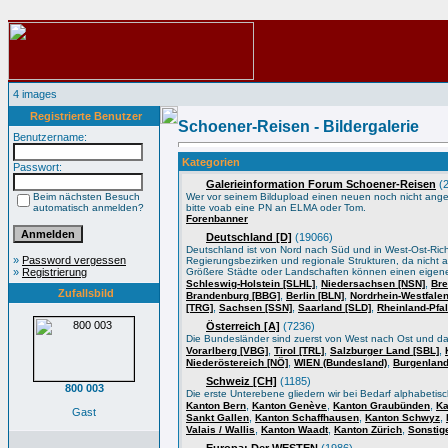
4 images
Registrierte Benutzer
Schoener-Reisen - Bildergalerie
Benutzername:
Kategorien
Passwort:
Galerieinformation Forum Schoener-Reisen
(2
Beim nächsten Besuch
Wer vor seinem Bildupload einen neuen noch nicht angele
automatisch anmelden?
bitte voab eine PN an ELMA oder Tom.
Forenbanner
Deutschland [D]
(19066)
Deutschland ist von Nord nach Süd und in West-Ost-Ric
»
Password vergessen
Regierungsbezirken und regionale Strukturen, da nicht a
»
Registrierung
Größere Städte oder Landschaften können einen eigene
,
,
Schleswig-Holstein [SLHL]
Niedersachsen [NSN]
Bre
Zufallsbild
,
,
Brandenburg [BBG]
Berlin [BLN]
Nordrhein-Westfale
,
,
,
[TRG]
Sachsen [SSN]
Saarland [SLD]
Rheinland-Pfa
Österreich [A]
(7236)
Die Bundesländer sind zuerst von West nach Ost und d
,
,
,
Vorarlberg [VBG]
Tirol [TRL]
Salzburger Land [SBL]
,
,
Niederöstereich [NÖ]
WIEN (Bundesland)
Burgenland
Schweiz [CH]
(1185)
800 003
Die erste Unterebene gliedern wir bei Bedarf alphabeti
,
,
,
Kanton Bern
Kanton Genève
Kanton Graubünden
Ka
Gast
,
,
,
Sankt Gallen
Kanton Schaffhausen
Kanton Schwyz
,
,
,
Valais / Wallis
Kanton Waadt
Kanton Zürich
Sonstig