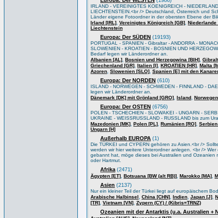
Europa: Der WESTEN
(1986)
IRLAND - VEREINIGTES KOENIGREICH - NIEDERLAND
LIECHTENSTEIN.<br /> Deutschland, Österreich und Sch
Länder eigene Fotoordner in der obersten Ebene der Bi
,
,
Irland [IRL]
Vereinigtes Königreich [GB]
Niederlande 
Liechtenstein
Europa: Der SÜDEN
(19193)
PORTUGAL - SPANIEN - Gibraltar - ANDORRA - MONACO
SLOWENIEN - KROATIEN - BOSNIEN UND HERZEGOWIN
Bedarf legen wir Länderordner an.
,
,
Albanien [AL]
Bosnien und Herzegowina [BIH]
Gibral
,
,
,
Griechenland [GR]
Italien [I]
KROATIEN [HR]
Malta [
,
,
Azoren
Slowenien [SLO]
Spanien [E] mit den Kanare
Europa: Der NORDEN
(610)
ISLAND - NORWEGEN - SCHWEDEN - FINNLAND - DAEN
legen wir Länderordner an.
,
,
Dänemark [DK] mit Grönland [GRO]
Island
Norwegen
Europa: Der OSTEN
(6756)
POLEN - TSCHECHIEN - SLOWAKEI - UNGARN - SERB
UKRAINE - WEISSRUSSLAND - RUSSLAND bis zum Ural/Wo
,
,
,
Mazedonien [MK]
Polen [PL]
Rumänien [RO]
Serbien
Ungarn [H]
Außerhalb EUROPA
(1)
Die TÜRKEI und CYPERN gehören zu Asien.<br /> Sollten 
werden wir hier weitere Unterordner anlegen. <br /> Wer e
gebannt hat, möge dieses bei Australien und Ozeanien m
oder Hartmut.
Afrika
(2471)
,
,
,
Ägypten [ET]
Botsuana [BW (alt RB)]
Marokko [MA]
M
Asien
(2137)
Nur ein kleiner Teil der Türkei liegt auf europäischem B
,
,
,
,
Arabische Halbinsel
China [CHN]
Indien
Japan [J]
N
,
,
[TR]
Vietnam [VN]
Zypern (CY) / (Kibris=TRNZ)
Ozeanien mit der Antarktis (u.a. Australien +