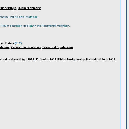
,
Büchertipps
Bücherflohmarkt
forum und für das Infoforum
s Forum einstellen und dann ins Forumprofil verlinken.
ere Fotos
(112)
,
,
nahmen
Panoramaaufnahmen
Tests und Spielereien
,
,
alender Vorschläge 2016
Kalender 2016 Bilder Fertig
fertige Kalenderblätter 2016