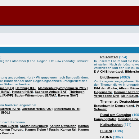
)
Reiserätsel
(554)
gten Fotoordner (Land, Region, Ort, usw.) benötigt, schreibt
In unserem Forum sind die Bilder
einstellen. Nach der Lösung we
verschieben und den Bildlink mi
,
D-A-CH Bilderrätsel
Bilderrä
Bildthemen
(4063)
htung angeordnet. <br /> Wir gruppieren nach Bundesländern,
lle Bundesländer nach Regierungsbezirken untergliedert sind.
Zur Kategorie vorgegebene Bild
n Bildordner besitzen.
den Themen die wir in unrege
,
,
,
men [HB]
Hamburg [HH]
Mecklenburg-Vorpommern [MBV]
,
,
Bild der Woche
Alleen
Bäume
,
,
,
n [NRW]
Hessen [HSN]
Sachsen-Anhalt [SAT]
Thüringen
,
Gegensätze
Genauer betrach
,
,
lz [RHPF]
Baden-Württemberg [BAWÜ]
Bayern [BAY]
,
Vergessene Orte
Mein Baum
Themen zu Deutschland
ann Nord-Süd angeordnet .
,
Brauchtum in Deutschland
P
,
,
,
Kärnten [KTN]
Oberösterreich [OÖ]
Steiermark [STM]
Schweiz
 [BGL]
Rund um Camping
(100
,
Campingplätze
Sonstiges zu
sch nach Kantonen.
Kulinarisches
(174)
,
,
,
nton Luzern
Kanton Neuenburg
Kanton Obwalden
Kanton
,
,
,
Kanton Thurgau
Kanton Ticino / Tessin
Kanton Uri
Kanton
FLORA
(1286)
e Kantone
FAUNA
(1067)