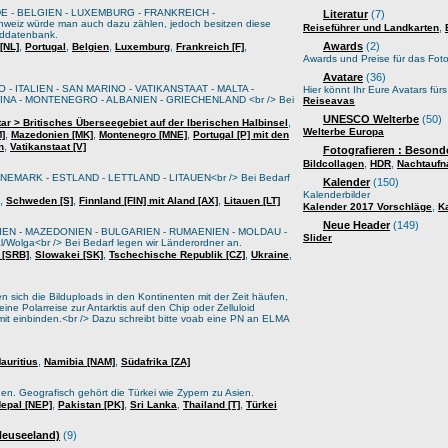
E - BELGIEN - LUXEMBURG - FRANKREICH -
Literatur
(7)
weiz würde man auch dazu zählen, jedoch besitzen diese
,
Reiseführer und Landkarten
lddatenbank.
,
,
,
,
,
Awards
(2)
[NL]
Portugal
Belgien
Luxemburg
Frankreich [F]
Awards und Preise für das Foto
Avatare
(36)
 - ITALIEN - SAN MARINO - VATIKANSTAAT - MALTA -
Hier könnt Ihr Eure Avatars für
A - MONTENEGRO - ALBANIEN - GRIECHENLAND <br /> Bei
Reiseavas
UNESCO Welterbe
(50)
,
tar > Britisches Überseegebiet auf der Iberischen Halbinsel
Welterbe Europa
,
,
,
M]
Mazedonien [MK]
Montenegro [MNE]
Portugal [P] mit den
,
n
Vatikanstaat [V]
Fotografieren : Besond
,
,
Bildcollagen
HDR
Nachtauf
EMARK - ESTLAND - LETTLAND - LITAUEN<br /> Bei Bedarf
Kalender
(150)
Kalenderbilder
,
,
,
Schweden [S]
Finnland [FIN] mit Aland [AX]
Litauen [LT]
,
Kalender 2017 Vorschläge
K
Neue Header
(149)
IEN - MAZEDONIEN - BULGARIEN - RUMAENIEN - MOLDAU -
Slider
lga<br /> Bei Bedarf legen wir Länderordner an.
,
,
,
,
 [SRB]
Slowakei [SK]
Tschechische Republik [CZ]
Ukraine
sich die Bilduploads in den Kontinenten mit der Zeit häufen,
ine Polarreise zur Antarktis auf den Chip oder Zelluloid
it einbinden.<br /> Dazu schreibt bitte voab eine PN an ELMA
,
,
auritius
Namibia [NAM]
Südafrika [ZA]
oden. Geografisch gehört die Türkei wie Zypern zu Asien.
,
,
,
,
epal [NEP]
Pakistan [PK]
Sri Lanka
Thailand [T]
Türkei
 Neuseeland)
(9)