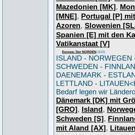
,
Mazedonien [MK]
Mon
,
[MNE]
Portugal [P] mi
,
Azoren
Slowenien [S
Spanien [E] mit den K
Vatikanstaat [V]
Europa: Der NORDEN
(610)
ISLAND - NORWEGEN 
SCHWEDEN - FINNLAN
DAENEMARK - ESTLAN
LETTLAND - LITAUEN<br
Bedarf legen wir Ländero
Dänemark [DK] mit Gr
,
,
[GRO]
Island
Norweg
,
Schweden [S]
Finnlan
,
mit Aland [AX]
Litauen