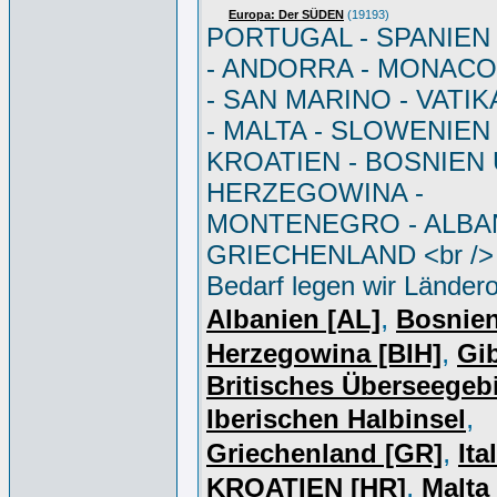
Europa: Der SÜDEN
(19193)
PORTUGAL - SPANIEN - 
- ANDORRA - MONACO 
- SAN MARINO - VATI
- MALTA - SLOWENIEN 
KROATIEN - BOSNIEN
HERZEGOWINA -
MONTENEGRO - ALBAN
GRIECHENLAND <br /> 
Bedarf legen wir Ländero
,
Albanien [AL]
Bosnie
,
Herzegowina [BIH]
Gib
Britisches Überseegebi
,
Iberischen Halbinsel
,
Griechenland [GR]
Ita
,
KROATIEN [HR]
Malta