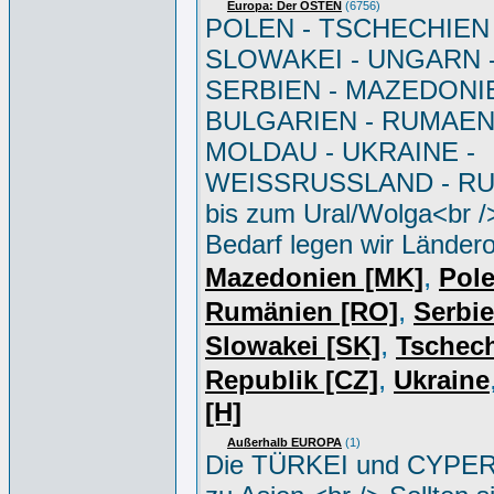
Europa: Der OSTEN
(6756)
POLEN - TSCHECHIEN 
SLOWAKEI - UNGARN 
SERBIEN - MAZEDONIE
BULGARIEN - RUMAEN
MOLDAU - UKRAINE -
WEISSRUSSLAND - R
bis zum Ural/Wolga<br /
Bedarf legen wir Ländero
,
Mazedonien [MK]
Pole
,
Rumänien [RO]
Serbi
,
Slowakei [SK]
Tschec
,
Republik [CZ]
Ukraine
[H]
Außerhalb EUROPA
(1)
Die TÜRKEI und CYPER