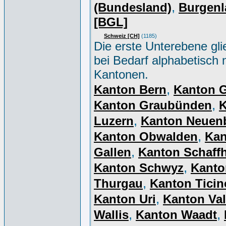
,
(Bundesland)
Burgenl
[BGL]
Schweiz [CH]
(1185)
Die erste Unterebene gli
bei Bedarf alphabetisch 
Kantonen.
,
Kanton Bern
Kanton 
,
Kanton Graubünden
K
,
Luzern
Kanton Neuen
,
Kanton Obwalden
Kan
,
Gallen
Kanton Schaff
,
Kanton Schwyz
Kanto
,
Thurgau
Kanton Ticin
,
Kanton Uri
Kanton Val
,
,
Wallis
Kanton Waadt