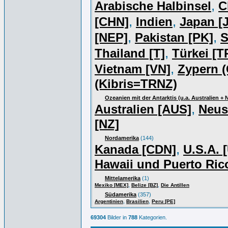
,
Arabische Halbinsel
C
,
,
[CHN]
Indien
Japan [J
,
,
[NEP]
Pakistan [PK]
S
,
Thailand [T]
Türkei [T
,
Vietnam [VN]
Zypern (
(Kibris=TRNZ)
Ozeanien mit der Antarktis (u.a. Australien +
,
Australien [AUS]
Neus
[NZ]
Nordamerika
(144)
,
Kanada [CDN]
U.S.A. 
Hawaii und Puerto Ric
Mittelamerika
(1)
,
,
Mexiko [MEX]
Belize [BZ]
Die Antillen
Südamerika
(357)
,
,
Argentinien
Brasilien
Peru [PE]
69304
Bilder in
788
Kategorien.