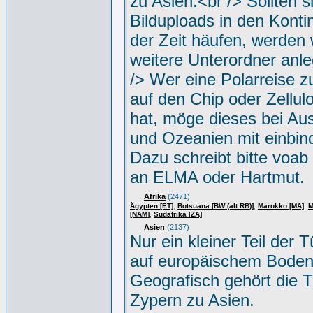
zu Asien.<br /> Sollten s
Bilduploads in den Konti
der Zeit häufen, werden w
weitere Unterordner anle
/> Wer eine Polarreise zu
auf den Chip oder Zellul
hat, möge dieses bei Aus
und Ozeanien mit einbin
Dazu schreibt bitte voab
an ELMA oder Hartmut.
Afrika
(2471)
,
,
,
Ägypten [ET]
Botsuana [BW (alt RB)]
Marokko [MA]
M
,
[NAM]
Südafrika [ZA]
Asien
(2137)
Nur ein kleiner Teil der Tü
auf europäischem Boden
Geografisch gehört die T
Zypern zu Asien.