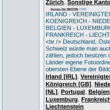
,
Zürich
Sonstige Kant
Europa: Der WESTEN
(1986)
IRLAND - VEREINIGTE
KOENIGREICH - NIED
BELGIEN - LUXEMBUR
FRANKREICH - LIECH
<br /> Deutschland, Öste
Schweiz würde man auc
zählen, jedoch besitzen 
Länder eigene Fotoordne
obersten Ebene der Bild
,
Irland [IRL]
Vereinigte
,
Königreich [GB]
Niede
,
,
[NL]
Portugal
Belgien
,
Luxemburg
Frankreich
Liechtenstein