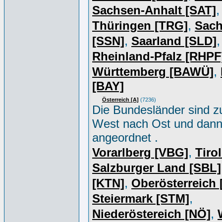
,
Sachsen-Anhalt [SAT]
,
Thüringen [TRG]
Sac
,
,
[SSN]
Saarland [SLD]
Rheinland-Pfalz [RHPF
,
Württemberg [BAWÜ]
[BAY]
Österreich [A]
(7236)
Die Bundesländer sind z
West nach Ost und dan
angeordnet .
,
Vorarlberg [VBG]
Tiro
Salzburger Land [SBL]
,
[KTN]
Oberösterreich
,
Steiermark [STM]
,
Niederöstereich [NÖ]