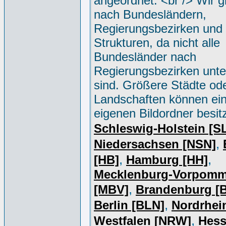
angeordnet. <br /> Wir g
nach Bundesländern,
Regierungsbezirken und 
Strukturen, da nicht alle
Bundesländer nach
Regierungsbezirken unter
sind. Größere Städte od
Landschaften können ei
eigenen Bildordner besit
Schleswig-Holstein [S
,
Niedersachsen [NSN]
,
,
[HB]
Hamburg [HH]
Mecklenburg-Vorpomm
,
[MBV]
Brandenburg [
,
Berlin [BLN]
Nordrhei
,
Westfalen [NRW]
Hess