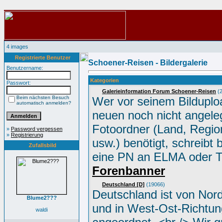
4 images
Registrierte Benutzer
Schoener-Reisen - Bildergalerie
Benutzername:
Kategorien
Passwort:
Galerieinformation Forum Schoener-Reisen
(2
Beim nächsten Besuch
Wer vor seinem Bilduplo
automatisch anmelden?
neuen noch nicht angele
Fotoordner (Land, Region
»
Password vergessen
»
Registrierung
usw.) benötigt, schreibt 
Zufallsbild
eine PN an ELMA oder 
Forenbanner
Deutschland [D]
(19066)
Deutschland ist von Nor
Blume2???
und in West-Ost-Richtun
waldi