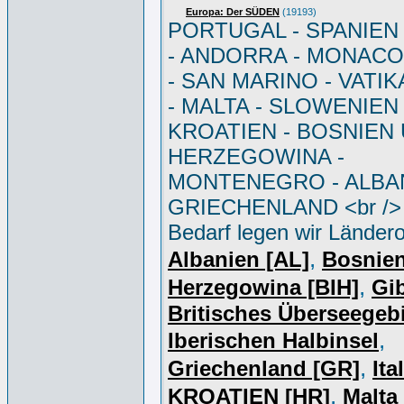
Europa: Der SÜDEN
(19193)
PORTUGAL - SPANIEN - 
- ANDORRA - MONACO 
- SAN MARINO - VATI
- MALTA - SLOWENIEN 
KROATIEN - BOSNIEN
HERZEGOWINA -
MONTENEGRO - ALBAN
GRIECHENLAND <br /> 
Bedarf legen wir Ländero
,
Albanien [AL]
Bosnie
,
Herzegowina [BIH]
Gib
Britisches Überseegebi
,
Iberischen Halbinsel
,
Griechenland [GR]
Ita
,
KROATIEN [HR]
Malta