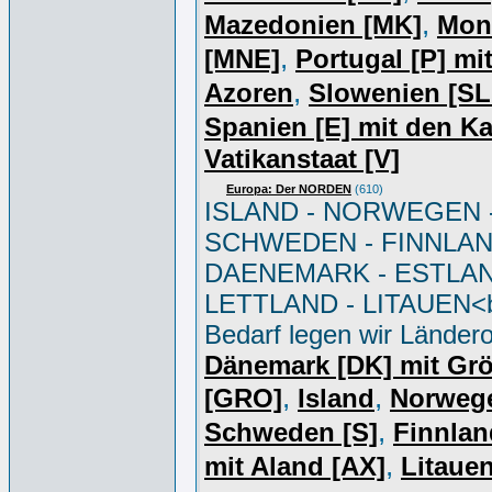
,
Mazedonien [MK]
Mon
,
[MNE]
Portugal [P] mi
,
Azoren
Slowenien [S
Spanien [E] mit den K
Vatikanstaat [V]
Europa: Der NORDEN
(610)
ISLAND - NORWEGEN 
SCHWEDEN - FINNLAN
DAENEMARK - ESTLAN
LETTLAND - LITAUEN<br
Bedarf legen wir Ländero
Dänemark [DK] mit Gr
,
,
[GRO]
Island
Norweg
,
Schweden [S]
Finnlan
,
mit Aland [AX]
Litauen