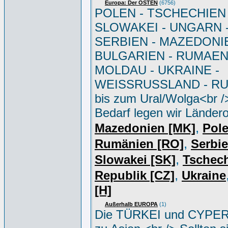
Europa: Der OSTEN
(6756)
POLEN - TSCHECHIEN 
SLOWAKEI - UNGARN 
SERBIEN - MAZEDONIE
BULGARIEN - RUMAEN
MOLDAU - UKRAINE -
WEISSRUSSLAND - R
bis zum Ural/Wolga<br /
Bedarf legen wir Ländero
,
Mazedonien [MK]
Pole
,
Rumänien [RO]
Serbi
,
Slowakei [SK]
Tschec
,
Republik [CZ]
Ukraine
[H]
Außerhalb EUROPA
(1)
Die TÜRKEI und CYPER