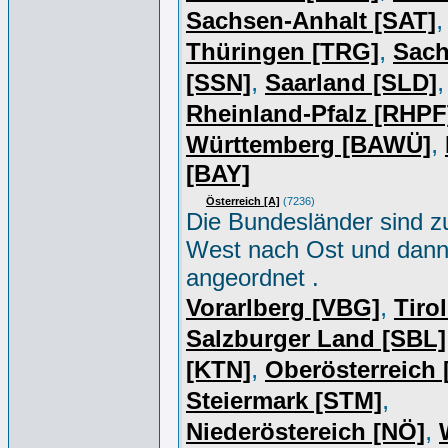
,
Sachsen-Anhalt [SAT]
,
Thüringen [TRG]
Sac
,
,
[SSN]
Saarland [SLD]
Rheinland-Pfalz [RHPF
,
Württemberg [BAWÜ]
[BAY]
Österreich [A]
(7236)
Die Bundesländer sind z
West nach Ost und dan
angeordnet .
,
Vorarlberg [VBG]
Tiro
Salzburger Land [SBL]
,
[KTN]
Oberösterreich
,
Steiermark [STM]
,
Niederöstereich [NÖ]