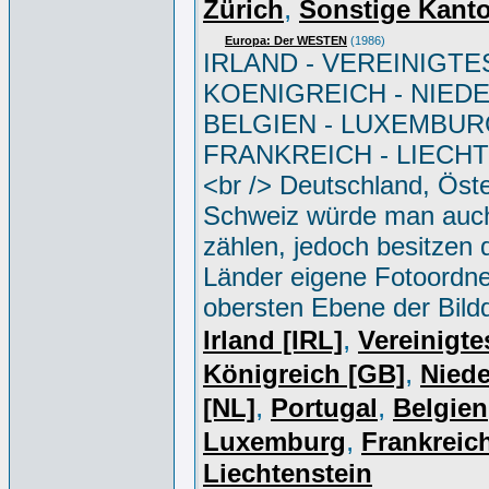
,
Zürich
Sonstige Kant
Europa: Der WESTEN
(1986)
IRLAND - VEREINIGTE
KOENIGREICH - NIED
BELGIEN - LUXEMBUR
FRANKREICH - LIECH
<br /> Deutschland, Öste
Schweiz würde man auc
zählen, jedoch besitzen 
Länder eigene Fotoordne
obersten Ebene der Bild
,
Irland [IRL]
Vereinigte
,
Königreich [GB]
Niede
,
,
[NL]
Portugal
Belgien
,
Luxemburg
Frankreich
Liechtenstein