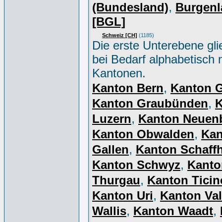
,
(Bundesland)
Burgenl
[BGL]
Schweiz [CH]
(1185)
Die erste Unterebene gli
bei Bedarf alphabetisch 
Kantonen.
,
Kanton Bern
Kanton 
,
Kanton Graubünden
K
,
Luzern
Kanton Neuen
,
Kanton Obwalden
Kan
,
Gallen
Kanton Schaff
,
Kanton Schwyz
Kanto
,
Thurgau
Kanton Ticin
,
Kanton Uri
Kanton Val
,
,
Wallis
Kanton Waadt