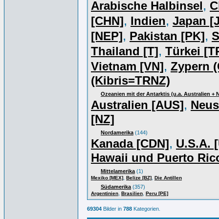
,
Arabische Halbinsel
C
,
,
[CHN]
Indien
Japan [J
,
,
[NEP]
Pakistan [PK]
S
,
Thailand [T]
Türkei [T
,
Vietnam [VN]
Zypern (
(Kibris=TRNZ)
Ozeanien mit der Antarktis (u.a. Australien +
,
Australien [AUS]
Neus
[NZ]
Nordamerika
(144)
,
Kanada [CDN]
U.S.A. 
Hawaii und Puerto Ric
Mittelamerika
(1)
,
,
Mexiko [MEX]
Belize [BZ]
Die Antillen
Südamerika
(357)
,
,
Argentinien
Brasilien
Peru [PE]
69304
Bilder in
788
Kategorien.