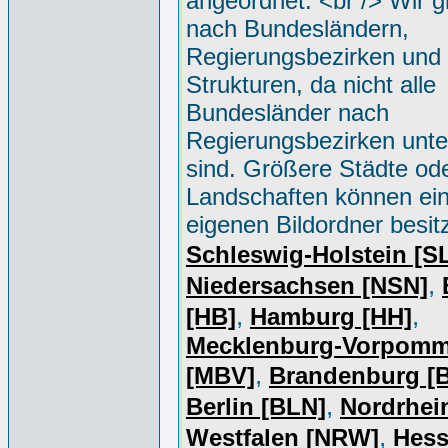
angeordnet. <br /> Wir g
nach Bundesländern,
Regierungsbezirken und 
Strukturen, da nicht alle
Bundesländer nach
Regierungsbezirken unter
sind. Größere Städte od
Landschaften können ei
eigenen Bildordner besit
Schleswig-Holstein [S
,
Niedersachsen [NSN]
,
,
[HB]
Hamburg [HH]
Mecklenburg-Vorpomm
,
[MBV]
Brandenburg [
,
Berlin [BLN]
Nordrhei
,
Westfalen [NRW]
Hess