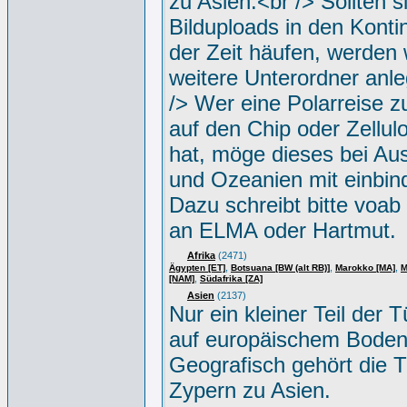
zu Asien.<br /> Sollten s
Bilduploads in den Konti
der Zeit häufen, werden w
weitere Unterordner anle
/> Wer eine Polarreise zu
auf den Chip oder Zellul
hat, möge dieses bei Aus
und Ozeanien mit einbin
Dazu schreibt bitte voab
an ELMA oder Hartmut.
Afrika
(2471)
,
,
,
Ägypten [ET]
Botsuana [BW (alt RB)]
Marokko [MA]
M
,
[NAM]
Südafrika [ZA]
Asien
(2137)
Nur ein kleiner Teil der Tü
auf europäischem Boden
Geografisch gehört die T
Zypern zu Asien.