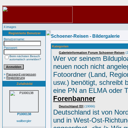
4 images
Registrierte Benutzer
Schoener-Reisen - Bildergalerie
Benutzername:
Kategorien
Passwort:
Galerieinformation Forum Schoener-Reisen
(2
Beim nächsten Besuch
Wer vor seinem Bilduplo
automatisch anmelden?
neuen noch nicht angele
Fotoordner (Land, Region
»
Password vergessen
»
Registrierung
usw.) benötigt, schreibt 
Zufallsbild
eine PN an ELMA oder 
Forenbanner
Deutschland [D]
(19066)
Deutschland ist von Nor
P1000138
und in West-Ost-Richtun
wallbergler