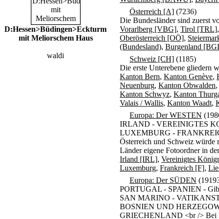
Österreich [A]
(7236)
Die Bundesländer sind zuerst v
D:Hessen>Büdingen>Eckturm
Vorarlberg [VBG]
,
Tirol [TRL]
mit Meliorschem Haus
Oberösterreich [OÖ]
,
Steierma
(Bundesland)
,
Burgenland [BG
waldi
Schweiz [CH]
(1185)
Die erste Unterebene gliedern w
Kanton Bern
,
Kanton Genève
,
Neuenburg
,
Kanton Obwalden
Kanton Schwyz
,
Kanton Thurg
Valais / Wallis
,
Kanton Waadt
,
Europa: Der WESTEN
(198
IRLAND - VEREINIGTES K
LUXEMBURG - FRANKREICH 
Österreich und Schweiz würde m
Länder eigene Fotoordner in de
Irland [IRL]
,
Vereinigtes König
Luxemburg
,
Frankreich [F]
,
Lie
Europa: Der SÜDEN
(1919
PORTUGAL - SPANIEN - Gib
SAN MARINO - VATIKANST
BOSNIEN UND HERZEGOWI
GRIECHENLAND <br /> Bei Bed