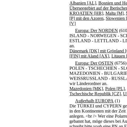
Albanien [AL]
,
Bosnien und H
Überseegebiet auf der Iberische
KROATIEN [HR]
,
Malta [M]
,
[P] mit den Azoren
,
Slowenien 
[V]
Europa: Der NORDEN
(610
ISLAND - NORWEGEN - S
ESTLAND - LETTLAND - LITAU
an.
Dänemark [DK] mit Grönland
[FIN] mit Aland [AX]
,
Litauen 
Europa: Der OSTEN
(6756)
POLEN - TSCHECHIEN - SL
MAZEDONIEN - BULGARIE
WEISSRUSSLAND - RUSSLAND b
wir Länderordner an.
Mazedonien [MK]
,
Polen [PL]
,
Tschechische Republik [CZ]
,
U
Außerhalb EUROPA
(1)
Die TÜRKEI und CYPERN gehöre
in den Kontinenten mit der Zeit
anlegen. <br /> Wer eine Polarre
gebannt hat, möge dieses bei A
schreibt bitte voab eine PN an