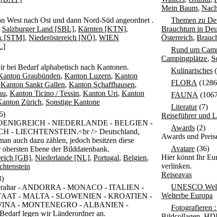
Mein Baum
,
Nach
on West nach Ost und dann Nord-Süd angeordnet .
Themen zu Deu
,
Salzburger Land [SBL]
,
Kärnten [KTN]
,
Brauchtum in Deu
rk [STM]
,
Niederöstereich [NÖ]
,
WIEN
Österreich
,
Brauch
L]
Rund um Cam
Campingplätze
,
S
ir bei Bedarf alphabetisch nach Kantonen.
Kulinarisches
(
Kanton Graubünden
,
Kanton Luzern
,
Kanton
FLORA
(1286
,
Kanton Sankt Gallen
,
Kanton Schaffhausen
,
au
,
Kanton Ticino / Tessin
,
Kanton Uri
,
Kanton
FAUNA
(1067
Kanton Zürich
,
Sonstige Kantone
Literatur
(7)
6)
Reiseführer und 
OENIGREICH - NIEDERLANDE - BELGIEN -
Awards
(2)
- LIECHTENSTEIN.<br /> Deutschland,
Awards und Preise
an auch dazu zählen, jedoch besitzen diese
Avatare
(36)
r obersten Ebene der Bilddatenbank.
Hier könnt Ihr Eu
reich [GB]
,
Niederlande [NL]
,
Portugal
,
Belgien
,
verlinken.
chtenstein
Reiseavas
3)
UNESCO Welt
raltar - ANDORRA - MONACO - ITALIEN -
Welterbe Europa
AAT - MALTA - SLOWENIEN - KROATIEN -
NA - MONTENEGRO - ALBANIEN -
Fotografieren 
arf legen wir Länderordner an.
Bildcollagen
,
HD