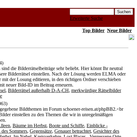
Erweiterte Suche
Top Bilder
Neue Bilder
4)
ind die Bilderrätselbeiträge sehr beliebt. Hier könnt Ihr neutral
nsere Bilderrätsel einstellen. Nach der Lösung werden ELMA oder
 mit der Losung editieren, in den richtigen Ordner verschieben
mit neuer Bild-ID im Beitrag erneuern.
sel
,
Bilderrätsel außerhalb D-A-CH
,
merkwürdige Rätselbilder
te
063)
rgegebene Bildthemen im Forum schoener-reisen.at/phpBB2.<br
 Bilder einstellen zu den Themen die wir in unregelmäßigen
en.
lleen
,
Bäume im Herbst
,
Boote und Schiffe
,
Einblicke -
n des Sommers
,
Gegensätze
,
Genauer betrachtet
,
Gesichter des
Herbst
,
Im Nebel
,
Kreisverkehre
,
Lost Places - Vergessene Orte
,