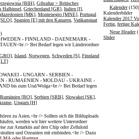
erzegowina [BIH]
,
Gibraltar > Britisches
Kalender
(150
n Halbinsel
,
Griechenland [GR]
,
Italien [I]
,
Kalenderbilder
Mazedonien [MK]
,
Montenegro [MNE]
,
Portugal
Kalender 2017 Vo
[SLO]
,
Spanien [E] mit den Kanaren
,
Vatikanstaat
Fertig
,
fertige Kal
Neue Header
(
)
Slider
CHWEDEN - FINNLAND - DAENEMARK -
EN<br /> Bei Bedarf legen wir Länderordner
 [GRO]
,
Island
,
Norwegen
,
Schweden [S]
,
Finnland
[LT]
OWAKEI - UNGARN - SERBIEN -
N - RUMAENIEN - MOLDAU - UKRAINE -
is zum Ural/Wolga<br /> Bei Bedarf legen
Rumänien [RO]
,
Serbien [SRB]
,
Slowakei [SK]
,
kraine
,
Ungarn [H]
n zu Asien.<br /> Sollten sich die Bilduploads
 häufen, werden wir hier weitere Unterordner
ise zur Antarktis auf den Chip oder Zelluloid
ustralien und Ozeanien mit einbinden.<br /> Dazu
 ELMA oder Hartmut.