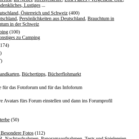
denkliches, Lustiges
...
tschland, Österreich und Schweiz
(400)
tschland
,
Persönlichkeiten aus Deutschland
,
Brauchtum in
tum in der Schweiz
ping
(100)
onstiges zu Camping
174)
)
)
Landkarten
,
Büchertipps
,
Bücherflohmarkt
 für das Fotoforum und für das Infoforum
re Avatars fürs Forum einstellen und dann ins Forumprofil
erbe
(50)
: Besondere Fotos
(112)
R
,
Nachtaufnahmen
,
Panoramaaufnahmen
,
Tests und Spielereien