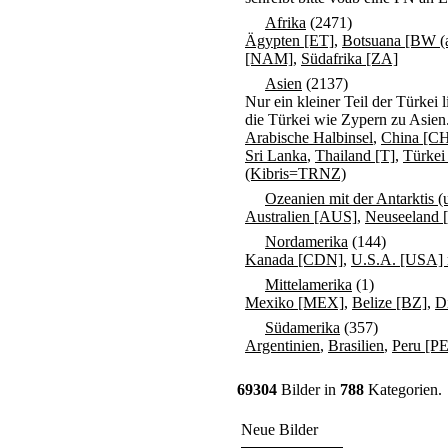
Afrika
(2471)
Ägypten [ET]
,
Botsuana [BW (a
[NAM]
,
Südafrika [ZA]
Asien
(2137)
Nur ein kleiner Teil der Türkei
die Türkei wie Zypern zu Asien
Arabische Halbinsel
,
China [C
Sri Lanka
,
Thailand [T]
,
Türkei
(Kibris=TRNZ)
Ozeanien mit der Antarktis (
Australien [AUS]
,
Neuseeland 
Nordamerika
(144)
Kanada [CDN]
,
U.S.A. [USA] 
Mittelamerika
(1)
Mexiko [MEX]
,
Belize [BZ]
,
Di
Südamerika
(357)
Argentinien
,
Brasilien
,
Peru [PE
69304
Bilder in
788
Kategorien.
Neue Bilder