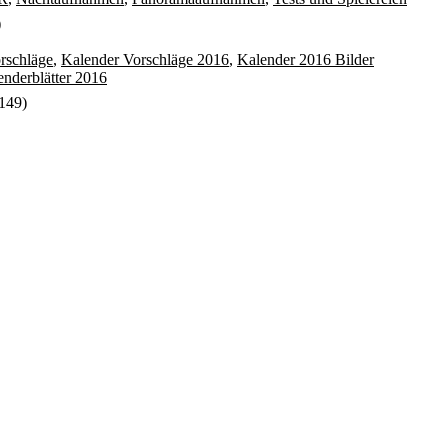
)
rschläge
,
Kalender Vorschläge 2016
,
Kalender 2016 Bilder
enderblätter 2016
149)