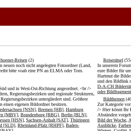
choener-Reisen
(2)
Reiserätsel
(55
n neuen noch nicht angelegten Fotoordner (Land,
In unserem Forum s
chreibt bitte voab eine PN an ELMA oder Tom.
eure Bilder für u
Hartmut die Bilder
und den Bildlink 
D-A-CH Bilderrät
Süd und in West-Ost-Richtung angeordnet. <br />
oder Bildfragmen
ern, Regierungsbezirken und regionale Strukturen,
 Regierungsbezirken untergliedert sind. Größere
Bildthemen
(4
n einen eigenen Bildordner besitzen.
Zur Kategorie vo
edersachsen [NSN]
,
Bremen [HB]
,
Hamburg
/> Hier könnt Ihr
rn [MBV]
,
Brandenburg [BBG]
,
Berlin [BLN]
,
Abständen vorgeb
essen [HSN]
,
Sachsen-Anhalt [SAT]
,
Thüringen
Bild der Woche
,
A
nd [SLD]
,
Rheinland-Pfalz [RHPF]
,
Baden-
Ausblicke
,
Farbe
 [BAY]
Winters
,
Grafitti
,