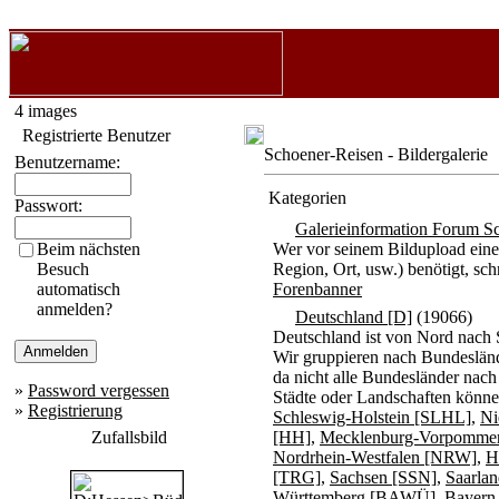
4 images
Registrierte Benutzer
Schoener-Reisen - Bildergalerie
Benutzername:
Kategorien
Passwort:
Galerieinformation Forum S
Beim nächsten
Wer vor seinem Bildupload eine
Besuch
Region, Ort, usw.) benötigt, s
automatisch
Forenbanner
anmelden?
Deutschland [D]
(19066)
Deutschland ist von Nord nach 
Wir gruppieren nach Bundesländ
da nicht alle Bundesländer nach
»
Password vergessen
Städte oder Landschaften könne
»
Registrierung
Schleswig-Holstein [SLHL]
,
Ni
Zufallsbild
[HH]
,
Mecklenburg-Vorpomme
Nordrhein-Westfalen [NRW]
,
H
[TRG]
,
Sachsen [SSN]
,
Saarla
Württemberg [BAWÜ]
,
Bayern