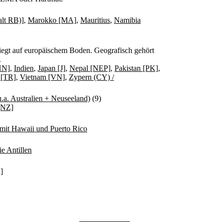
lt RB)]
,
Marokko [MA]
,
Mauritius
,
Namibia
 liegt auf europäischem Boden. Geografisch gehört
.
HN]
,
Indien
,
Japan [J]
,
Nepal [NEP]
,
Pakistan [PK]
,
 [TR]
,
Vietnam [VN]
,
Zypern (CY) /
u.a. Australien + Neuseeland)
(9)
[NZ]
mit Hawaii und Puerto Rico
e Antillen
]