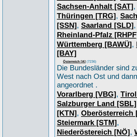
,
Sachsen-Anhalt [SAT]
,
Thüringen [TRG]
Sac
,
,
[SSN]
Saarland [SLD]
Rheinland-Pfalz [RHPF
,
Württemberg [BAWÜ]
[BAY]
Österreich [A]
(7236)
Die Bundesländer sind z
West nach Ost und dan
angeordnet .
,
Vorarlberg [VBG]
Tiro
Salzburger Land [SBL]
,
[KTN]
Oberösterreich
,
Steiermark [STM]
,
Niederöstereich [NÖ]