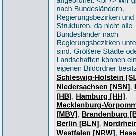
angeordnet. <br /> Wir g
nach Bundesländern,
Regierungsbezirken und 
Strukturen, da nicht alle
Bundesländer nach
Regierungsbezirken unter
sind. Größere Städte od
Landschaften können ei
eigenen Bildordner besit
Schleswig-Holstein [S
,
Niedersachsen [NSN]
,
,
[HB]
Hamburg [HH]
Mecklenburg-Vorpomm
,
[MBV]
Brandenburg [
,
Berlin [BLN]
Nordrhei
,
Westfalen [NRW]
Hess