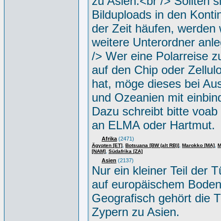
zu Asien.<br /> Sollten s
Bilduploads in den Konti
der Zeit häufen, werden w
weitere Unterordner anle
/> Wer eine Polarreise zu
auf den Chip oder Zellul
hat, möge dieses bei Aus
und Ozeanien mit einbin
Dazu schreibt bitte voab
an ELMA oder Hartmut.
Afrika
(2471)
,
,
,
Ägypten [ET]
Botsuana [BW (alt RB)]
Marokko [MA]
M
,
[NAM]
Südafrika [ZA]
Asien
(2137)
Nur ein kleiner Teil der Tü
auf europäischem Boden
Geografisch gehört die T
Zypern zu Asien.