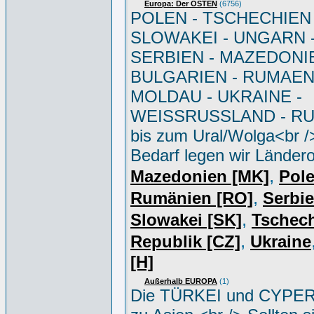
Europa: Der OSTEN
(6756)
POLEN - TSCHECHIEN 
SLOWAKEI - UNGARN 
SERBIEN - MAZEDONIE
BULGARIEN - RUMAEN
MOLDAU - UKRAINE -
WEISSRUSSLAND - R
bis zum Ural/Wolga<br /
Bedarf legen wir Ländero
,
Mazedonien [MK]
Pole
,
Rumänien [RO]
Serbi
,
Slowakei [SK]
Tschec
,
Republik [CZ]
Ukraine
[H]
Außerhalb EUROPA
(1)
Die TÜRKEI und CYPER