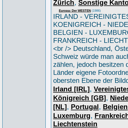
,
Zürich
Sonstige Kant
Europa: Der WESTEN
(1986)
IRLAND - VEREINIGTE
KOENIGREICH - NIED
BELGIEN - LUXEMBUR
FRANKREICH - LIECH
<br /> Deutschland, Öste
Schweiz würde man auc
zählen, jedoch besitzen 
Länder eigene Fotoordne
obersten Ebene der Bild
,
Irland [IRL]
Vereinigte
,
Königreich [GB]
Niede
,
,
[NL]
Portugal
Belgien
,
Luxemburg
Frankreich
Liechtenstein