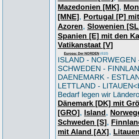
,
Mazedonien [MK]
Mon
,
[MNE]
Portugal [P] mi
,
Azoren
Slowenien [S
Spanien [E] mit den K
Vatikanstaat [V]
Europa: Der NORDEN
(610)
ISLAND - NORWEGEN 
SCHWEDEN - FINNLAN
DAENEMARK - ESTLAN
LETTLAND - LITAUEN<br
Bedarf legen wir Ländero
Dänemark [DK] mit Gr
,
,
[GRO]
Island
Norweg
,
Schweden [S]
Finnlan
,
mit Aland [AX]
Litauen