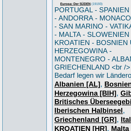
Europa: Der SÜDEN
(19193)
PORTUGAL - SPANIEN - 
- ANDORRA - MONACO 
- SAN MARINO - VATI
- MALTA - SLOWENIEN 
KROATIEN - BOSNIEN
HERZEGOWINA -
MONTENEGRO - ALBAN
GRIECHENLAND <br /> 
Bedarf legen wir Ländero
,
Albanien [AL]
Bosnie
,
Herzegowina [BIH]
Gib
Britisches Überseegebi
,
Iberischen Halbinsel
,
Griechenland [GR]
Ita
,
KROATIEN [HR]
Malta