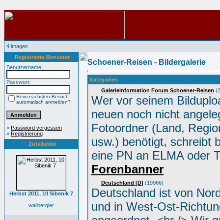
4 images
Registrierte Benutzer
Schoener-Reisen - Bildergalerie
Benutzername:
Kategorien
Passwort:
Galerieinformation Forum Schoener-Reisen
(2
Beim nächsten Besuch
Wer vor seinem Bilduplo
automatisch anmelden?
neuen noch nicht angele
Fotoordner (Land, Region
»
Password vergessen
»
Registrierung
usw.) benötigt, schreibt 
Zufallsbild
eine PN an ELMA oder 
Forenbanner
Deutschland [D]
(19066)
Deutschland ist von Nor
Herbst 2011, 10 Sibenik 7
und in West-Ost-Richtun
wallbergler