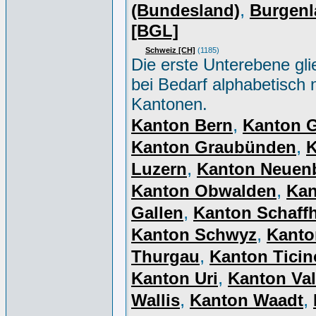
,
(Bundesland)
Burgenl
[BGL]
Schweiz [CH]
(1185)
Die erste Unterebene gli
bei Bedarf alphabetisch 
Kantonen.
,
Kanton Bern
Kanton 
,
Kanton Graubünden
K
,
Luzern
Kanton Neuen
,
Kanton Obwalden
Kan
,
Gallen
Kanton Schaff
,
Kanton Schwyz
Kanto
,
Thurgau
Kanton Ticin
,
Kanton Uri
Kanton Val
,
,
Wallis
Kanton Waadt