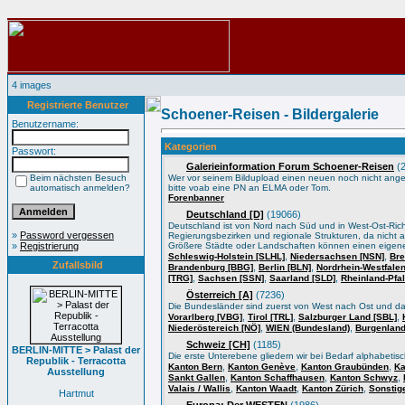
4 images
Registrierte Benutzer
Schoener-Reisen - Bildergalerie
Benutzername:
Kategorien
Passwort:
Galerieinformation Forum Schoener-Reisen
(2
Beim nächsten Besuch
Wer vor seinem Bildupload einen neuen noch nicht angele
automatisch anmelden?
bitte voab eine PN an ELMA oder Tom.
Forenbanner
Deutschland [D]
(19066)
Deutschland ist von Nord nach Süd und in West-Ost-Ric
»
Password vergessen
Regierungsbezirken und regionale Strukturen, da nicht a
»
Registrierung
Größere Städte oder Landschaften können einen eigene
,
,
Schleswig-Holstein [SLHL]
Niedersachsen [NSN]
Bre
Zufallsbild
,
,
Brandenburg [BBG]
Berlin [BLN]
Nordrhein-Westfale
,
,
,
[TRG]
Sachsen [SSN]
Saarland [SLD]
Rheinland-Pfa
Österreich [A]
(7236)
Die Bundesländer sind zuerst von West nach Ost und d
,
,
,
Vorarlberg [VBG]
Tirol [TRL]
Salzburger Land [SBL]
,
,
Niederöstereich [NÖ]
WIEN (Bundesland)
Burgenland
Schweiz [CH]
(1185)
BERLIN-MITTE > Palast der
Die erste Unterebene gliedern wir bei Bedarf alphabeti
Republik - Terracotta
,
,
,
Kanton Bern
Kanton Genève
Kanton Graubünden
Ka
Ausstellung
,
,
,
Sankt Gallen
Kanton Schaffhausen
Kanton Schwyz
,
,
,
Valais / Wallis
Kanton Waadt
Kanton Zürich
Sonstig
Hartmut