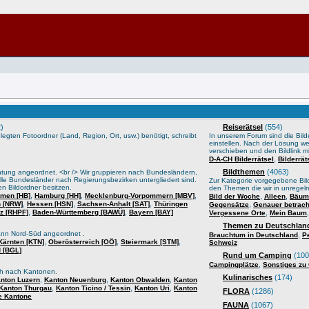
)
Reiserätsel
(554)
gten Fotoordner (Land, Region, Ort, usw.) benötigt, schreibt
In unserem Forum sind die Bilder
einstellen. Nach der Lösung we
verschieben und den Bildlink mi
,
D-A-CH Bilderrätsel
Bilderrä
Bildthemen
(4063)
htung angeordnet. <br /> Wir gruppieren nach Bundesländern,
lle Bundesländer nach Regierungsbezirken untergliedert sind.
Zur Kategorie vorgegebene Bild
n Bildordner besitzen.
den Themen die wir in unrege
,
,
,
men [HB]
Hamburg [HH]
Mecklenburg-Vorpommern [MBV]
,
,
Bild der Woche
Alleen
Bäume
,
,
,
n [NRW]
Hessen [HSN]
Sachsen-Anhalt [SAT]
Thüringen
,
Gegensätze
Genauer betrach
,
,
lz [RHPF]
Baden-Württemberg [BAWÜ]
Bayern [BAY]
,
Vergessene Orte
Mein Baum
Themen zu Deutschland
ann Nord-Süd angeordnet .
,
Brauchtum in Deutschland
P
,
,
,
Kärnten [KTN]
Oberösterreich [OÖ]
Steiermark [STM]
Schweiz
 [BGL]
Rund um Camping
(100
,
Campingplätze
Sonstiges zu
sch nach Kantonen.
Kulinarisches
(174)
,
,
,
nton Luzern
Kanton Neuenburg
Kanton Obwalden
Kanton
,
,
,
Kanton Thurgau
Kanton Ticino / Tessin
Kanton Uri
Kanton
FLORA
(1286)
e Kantone
FAUNA
(1067)