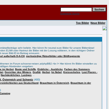
Erweiterte Suche
Top Bilder
Neue Bilder
rätselbeiträge sehr beliebt. Hier könnt Ihr neutral eure Bilder für unsere Bilderrätsel
rden ELMA oder Hartmut die Bilder mit der Losung editieren, in den richtigen Ordner
t neuer Bild-ID im Beitrag erneuern.
,
tsel außerhalb D-A-CH
merkwürdige Rätselbilder oder Bildfragmente
themen im Forum schoener-reisen.at/phpBB2.<br /> Hier könnt Ihr Bilder einstellen zu
lmäßigen Abständen vorgeben.
,
,
,
,
 im Herbst
Boote und Schiffe
Einblicke - Ausblicke
Farben des Sommers
,
,
,
,
,
,
tet
Gesichter des Winters
Grafitti
Herbst
Im Nebel
Kreisverkehre
Lost Places -
,
...
Nachdenkliches, Lustiges
, Österreich und Schweiz
(400)
,
,
ersönlichkeiten aus Deutschland
Brauchtum in Österreich
Brauchtum in der
)
 Camping