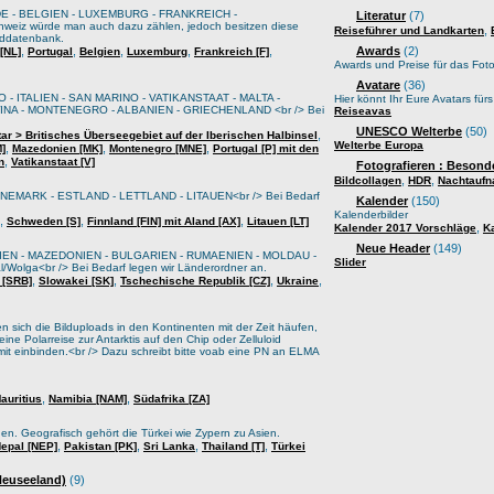
E - BELGIEN - LUXEMBURG - FRANKREICH -
Literatur
(7)
weiz würde man auch dazu zählen, jedoch besitzen diese
,
Reiseführer und Landkarten
lddatenbank.
,
,
,
,
,
Awards
(2)
[NL]
Portugal
Belgien
Luxemburg
Frankreich [F]
Awards und Preise für das Foto
Avatare
(36)
 - ITALIEN - SAN MARINO - VATIKANSTAAT - MALTA -
Hier könnt Ihr Eure Avatars für
A - MONTENEGRO - ALBANIEN - GRIECHENLAND <br /> Bei
Reiseavas
UNESCO Welterbe
(50)
,
tar > Britisches Überseegebiet auf der Iberischen Halbinsel
Welterbe Europa
,
,
,
M]
Mazedonien [MK]
Montenegro [MNE]
Portugal [P] mit den
,
n
Vatikanstaat [V]
Fotografieren : Besond
,
,
Bildcollagen
HDR
Nachtauf
EMARK - ESTLAND - LETTLAND - LITAUEN<br /> Bei Bedarf
Kalender
(150)
Kalenderbilder
,
,
,
Schweden [S]
Finnland [FIN] mit Aland [AX]
Litauen [LT]
,
Kalender 2017 Vorschläge
K
Neue Header
(149)
IEN - MAZEDONIEN - BULGARIEN - RUMAENIEN - MOLDAU -
Slider
lga<br /> Bei Bedarf legen wir Länderordner an.
,
,
,
,
 [SRB]
Slowakei [SK]
Tschechische Republik [CZ]
Ukraine
sich die Bilduploads in den Kontinenten mit der Zeit häufen,
ine Polarreise zur Antarktis auf den Chip oder Zelluloid
it einbinden.<br /> Dazu schreibt bitte voab eine PN an ELMA
,
,
auritius
Namibia [NAM]
Südafrika [ZA]
oden. Geografisch gehört die Türkei wie Zypern zu Asien.
,
,
,
,
epal [NEP]
Pakistan [PK]
Sri Lanka
Thailand [T]
Türkei
 Neuseeland)
(9)