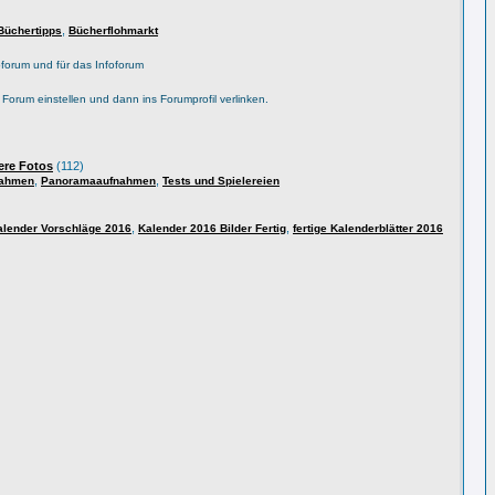
,
Büchertipps
Bücherflohmarkt
forum und für das Infoforum
s Forum einstellen und dann ins Forumprofil verlinken.
ere Fotos
(112)
,
,
nahmen
Panoramaaufnahmen
Tests und Spielereien
,
,
alender Vorschläge 2016
Kalender 2016 Bilder Fertig
fertige Kalenderblätter 2016