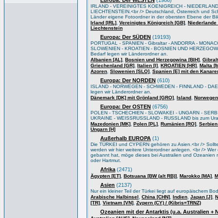
Europa: Der WESTEN
(1986)
IRLAND - VEREINIGTES KOENIGREICH - NIEDERLAND
LIECHTENSTEIN.<br /> Deutschland, Österreich und Sch
Länder eigene Fotoordner in der obersten Ebene der Bi
,
,
Irland [IRL]
Vereinigtes Königreich [GB]
Niederlande 
Liechtenstein
Europa: Der SÜDEN
(19193)
PORTUGAL - SPANIEN - Gibraltar - ANDORRA - MONACO
SLOWENIEN - KROATIEN - BOSNIEN UND HERZEGOWIN
Bedarf legen wir Länderordner an.
,
,
Albanien [AL]
Bosnien und Herzegowina [BIH]
Gibral
,
,
,
Griechenland [GR]
Italien [I]
KROATIEN [HR]
Malta [
,
,
Azoren
Slowenien [SLO]
Spanien [E] mit den Kanare
Europa: Der NORDEN
(610)
ISLAND - NORWEGEN - SCHWEDEN - FINNLAND - DAEN
legen wir Länderordner an.
,
,
Dänemark [DK] mit Grönland [GRO]
Island
Norwegen
Europa: Der OSTEN
(6756)
POLEN - TSCHECHIEN - SLOWAKEI - UNGARN - SERB
UKRAINE - WEISSRUSSLAND - RUSSLAND bis zum Ural/Wo
,
,
,
Mazedonien [MK]
Polen [PL]
Rumänien [RO]
Serbien
Ungarn [H]
Außerhalb EUROPA
(1)
Die TÜRKEI und CYPERN gehören zu Asien.<br /> Sollten 
werden wir hier weitere Unterordner anlegen. <br /> Wer e
gebannt hat, möge dieses bei Australien und Ozeanien m
oder Hartmut.
Afrika
(2471)
,
,
,
Ägypten [ET]
Botsuana [BW (alt RB)]
Marokko [MA]
M
Asien
(2137)
Nur ein kleiner Teil der Türkei liegt auf europäischem B
,
,
,
,
Arabische Halbinsel
China [CHN]
Indien
Japan [J]
N
,
,
[TR]
Vietnam [VN]
Zypern (CY) / (Kibris=TRNZ)
Ozeanien mit der Antarktis (u.a. Australien +