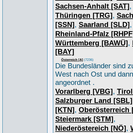
,
Sachsen-Anhalt [SAT]
,
Thüringen [TRG]
Sac
,
,
[SSN]
Saarland [SLD]
Rheinland-Pfalz [RHPF
,
Württemberg [BAWÜ]
[BAY]
Österreich [A]
(7236)
Die Bundesländer sind z
West nach Ost und dan
angeordnet .
,
Vorarlberg [VBG]
Tiro
Salzburger Land [SBL]
,
[KTN]
Oberösterreich
,
Steiermark [STM]
,
Niederöstereich [NÖ]