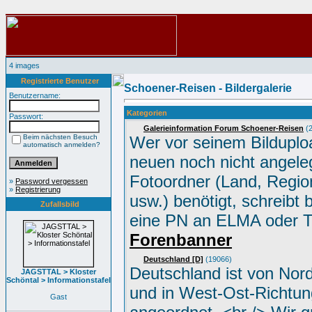
4 images
Registrierte Benutzer
Schoener-Reisen - Bildergalerie
Benutzername:
Kategorien
Passwort:
Galerieinformation Forum Schoener-Reisen
(2
Beim nächsten Besuch
Wer vor seinem Bilduplo
automatisch anmelden?
neuen noch nicht angele
Fotoordner (Land, Region
»
Password vergessen
»
Registrierung
usw.) benötigt, schreibt 
Zufallsbild
eine PN an ELMA oder 
Forenbanner
Deutschland [D]
(19066)
Deutschland ist von Nor
JAGSTTAL > Kloster
Schöntal > Informationstafel
und in West-Ost-Richtun
Gast