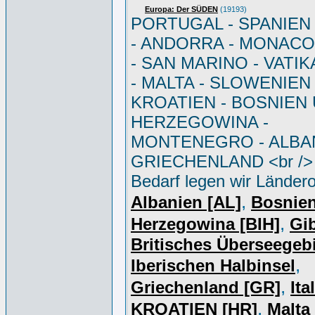
Europa: Der SÜDEN
(19193)
PORTUGAL - SPANIEN - 
- ANDORRA - MONACO 
- SAN MARINO - VATI
- MALTA - SLOWENIEN 
KROATIEN - BOSNIEN
HERZEGOWINA -
MONTENEGRO - ALBAN
GRIECHENLAND <br /> 
Bedarf legen wir Ländero
,
Albanien [AL]
Bosnie
,
Herzegowina [BIH]
Gib
Britisches Überseegebi
,
Iberischen Halbinsel
,
Griechenland [GR]
Ita
,
KROATIEN [HR]
Malta