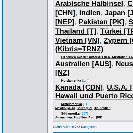
,
Arabische Halbinsel
C
,
,
[CHN]
Indien
Japan [J
,
,
[NEP]
Pakistan [PK]
S
,
Thailand [T]
Türkei [T
,
Vietnam [VN]
Zypern (
(Kibris=TRNZ)
Ozeanien mit der Antarktis (u.a. Australien +
,
Australien [AUS]
Neus
[NZ]
Nordamerika
(144)
,
Kanada [CDN]
U.S.A. 
Hawaii und Puerto Ric
Mittelamerika
(1)
,
,
Mexiko [MEX]
Belize [BZ]
Die Antillen
Südamerika
(357)
,
,
Argentinien
Brasilien
Peru [PE]
69304
Bilder in
788
Kategorien.