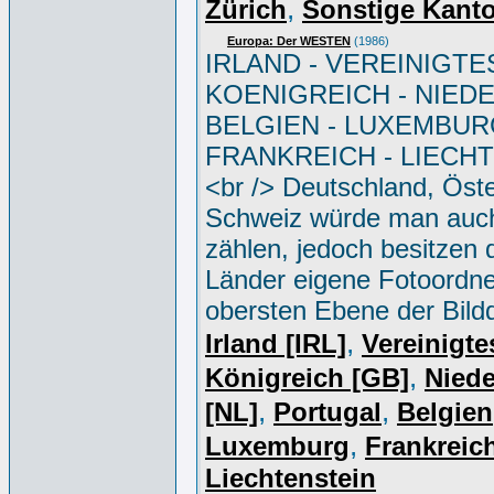
,
Zürich
Sonstige Kant
Europa: Der WESTEN
(1986)
IRLAND - VEREINIGTE
KOENIGREICH - NIED
BELGIEN - LUXEMBUR
FRANKREICH - LIECH
<br /> Deutschland, Öste
Schweiz würde man auc
zählen, jedoch besitzen 
Länder eigene Fotoordne
obersten Ebene der Bild
,
Irland [IRL]
Vereinigte
,
Königreich [GB]
Niede
,
,
[NL]
Portugal
Belgien
,
Luxemburg
Frankreich
Liechtenstein