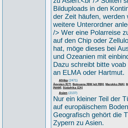
zu Asien.<br /> Sollten s
Bilduploads in den Konti
der Zeit häufen, werden w
weitere Unterordner anle
/> Wer eine Polarreise zu
auf den Chip oder Zellul
hat, möge dieses bei Aus
und Ozeanien mit einbin
Dazu schreibt bitte voab
an ELMA oder Hartmut.
Afrika
(2471)
,
,
,
Ägypten [ET]
Botsuana [BW (alt RB)]
Marokko [MA]
M
,
[NAM]
Südafrika [ZA]
Asien
(2137)
Nur ein kleiner Teil der Tü
auf europäischem Boden
Geografisch gehört die T
Zypern zu Asien.