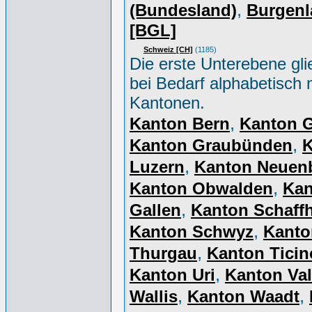
,
(Bundesland)
Burgenl
[BGL]
Schweiz [CH]
(1185)
Die erste Unterebene gli
bei Bedarf alphabetisch 
Kantonen.
,
Kanton Bern
Kanton 
,
Kanton Graubünden
K
,
Luzern
Kanton Neuen
,
Kanton Obwalden
Kan
,
Gallen
Kanton Schaff
,
Kanton Schwyz
Kanto
,
Thurgau
Kanton Ticin
,
Kanton Uri
Kanton Val
,
,
Wallis
Kanton Waadt