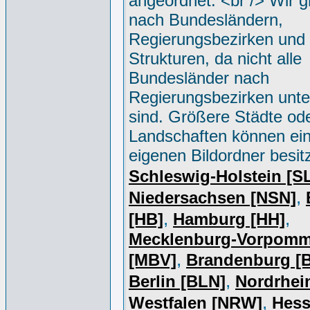
angeordnet. <br /> Wir g
nach Bundesländern,
Regierungsbezirken und 
Strukturen, da nicht alle
Bundesländer nach
Regierungsbezirken unter
sind. Größere Städte od
Landschaften können ei
eigenen Bildordner besit
Schleswig-Holstein [S
,
Niedersachsen [NSN]
,
,
[HB]
Hamburg [HH]
Mecklenburg-Vorpomm
,
[MBV]
Brandenburg [
,
Berlin [BLN]
Nordrhei
,
Westfalen [NRW]
Hess