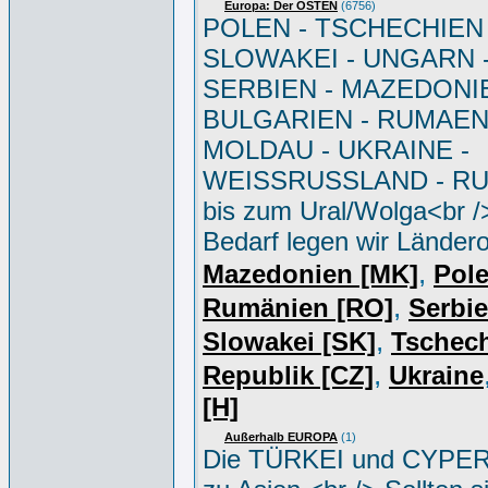
Europa: Der OSTEN
(6756)
POLEN - TSCHECHIEN 
SLOWAKEI - UNGARN 
SERBIEN - MAZEDONIE
BULGARIEN - RUMAEN
MOLDAU - UKRAINE -
WEISSRUSSLAND - R
bis zum Ural/Wolga<br /
Bedarf legen wir Ländero
,
Mazedonien [MK]
Pole
,
Rumänien [RO]
Serbi
,
Slowakei [SK]
Tschec
,
Republik [CZ]
Ukraine
[H]
Außerhalb EUROPA
(1)
Die TÜRKEI und CYPER