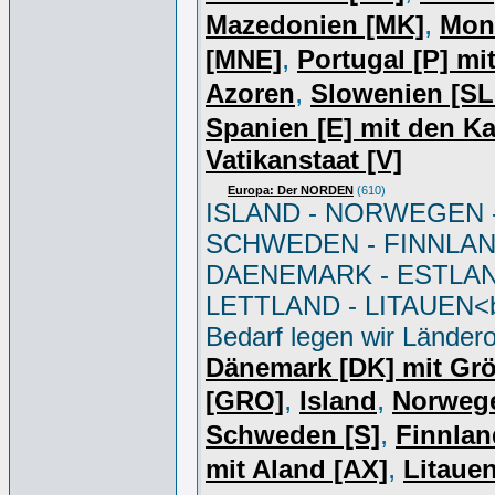
,
Mazedonien [MK]
Mon
,
[MNE]
Portugal [P] mi
,
Azoren
Slowenien [S
Spanien [E] mit den K
Vatikanstaat [V]
Europa: Der NORDEN
(610)
ISLAND - NORWEGEN 
SCHWEDEN - FINNLAN
DAENEMARK - ESTLAN
LETTLAND - LITAUEN<br
Bedarf legen wir Ländero
Dänemark [DK] mit Gr
,
,
[GRO]
Island
Norweg
,
Schweden [S]
Finnlan
,
mit Aland [AX]
Litauen