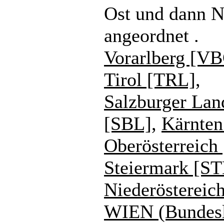
Ost und dann 
angeordnet .
Vorarlberg [V
Tirol [TRL]
,
Salzburger Lan
[SBL]
,
Kärnte
Oberösterreich
Steiermark [S
Niederöstereic
WIEN (Bundes