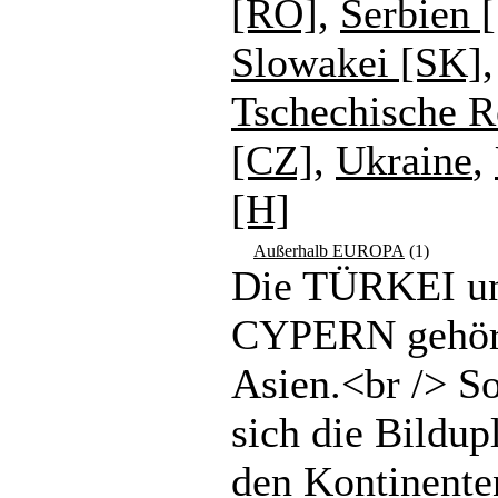
[RO]
,
Serbien 
Slowakei [SK]
,
Tschechische R
[CZ]
,
Ukraine
,
[H]
Außerhalb EUROPA
(1)
Die TÜRKEI u
CYPERN gehör
Asien.<br /> So
sich die Bildup
den Kontinente