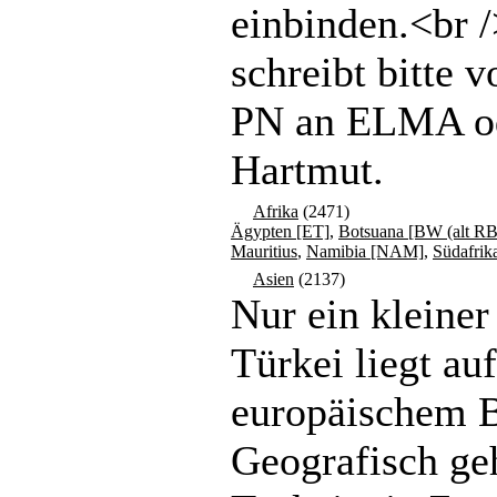
einbinden.<br 
schreibt bitte v
PN an ELMA o
Hartmut.
Afrika
(2471)
Ägypten [ET]
,
Botsuana [BW (alt RB
Mauritius
,
Namibia [NAM]
,
Südafrik
Asien
(2137)
Nur ein kleiner 
Türkei liegt auf
europäischem 
Geografisch ge