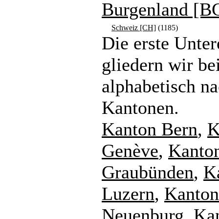
Burgenland [B
Schweiz [CH]
(1185)
Die erste Unte
gliedern wir be
alphabetisch n
Kantonen.
Kanton Bern
,
K
Genève
,
Kanto
Graubünden
,
K
Luzern
,
Kanton
Neuenburg
,
Ka