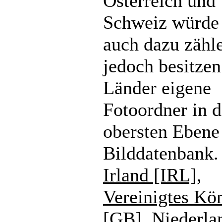
Österreich und
Schweiz würde
auch dazu zähl
jedoch besitzen
Länder eigene
Fotoordner in d
obersten Ebene
Bilddatenbank.
Irland [IRL]
,
Vereinigtes Kö
[GB]
,
Niederla