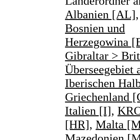
Länderordner a
Albanien [AL]
,
Bosnien und
Herzegowina [
Gibraltar > Bri
Überseegebiet 
Iberischen Halb
Griechenland 
Italien [I]
,
KRO
[HR]
,
Malta [
Mazedonien [