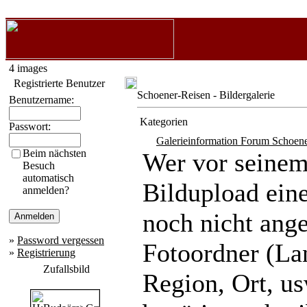
4 images
Registrierte Benutzer
Schoener-Reisen - Bildergalerie
Benutzername:
Kategorien
Passwort:
Galerieinformation Forum Schoen
Beim nächsten
Wer vor seine
Besuch
automatisch
Bildupload ein
anmelden?
noch nicht ang
»
Password vergessen
Fotoordner (La
»
Registrierung
Zufallsbild
Region, Ort, us