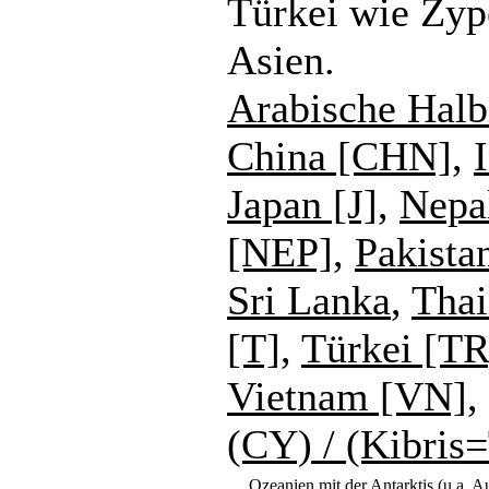
Türkei wie Zyp
Asien.
Arabische Halb
China [CHN]
,
Japan [J]
,
Nepa
[NEP]
,
Pakista
Sri Lanka
,
Thai
[T]
,
Türkei [TR
Vietnam [VN]
,
(CY) / (Kibri
Ozeanien mit der Antarktis (u.a. Au