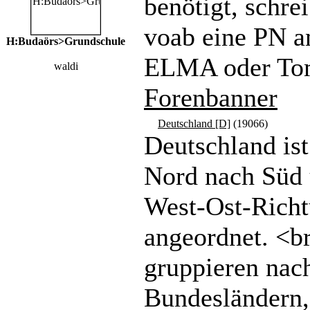
benötigt, schrei
voab eine PN a
H:Budaörs>Grundschule
ELMA oder To
waldi
Forenbanner
Deutschland [D]
(19066)
Deutschland is
Nord nach Süd 
West-Ost-Rich
angeordnet. <b
gruppieren nac
Bundesländern,