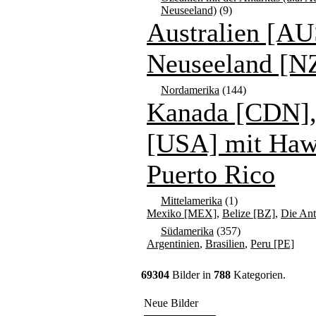
Neuseeland)
(9)
Australien [AU
Neuseeland [N
Nordamerika
(144)
Kanada [CDN]
[USA] mit Haw
Puerto Rico
Mittelamerika
(1)
Mexiko [MEX]
,
Belize [BZ]
,
Die Ant
Südamerika
(357)
Argentinien
,
Brasilien
,
Peru [PE]
69304
Bilder in
788
Kategorien.
Neue Bilder