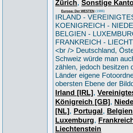
,
Zürich
Sonstige Kant
Europa: Der WESTEN
(1986)
IRLAND - VEREINIGTE
KOENIGREICH - NIED
BELGIEN - LUXEMBUR
FRANKREICH - LIECH
<br /> Deutschland, Öste
Schweiz würde man auc
zählen, jedoch besitzen 
Länder eigene Fotoordne
obersten Ebene der Bild
,
Irland [IRL]
Vereinigte
,
Königreich [GB]
Niede
,
,
[NL]
Portugal
Belgien
,
Luxemburg
Frankreich
Liechtenstein