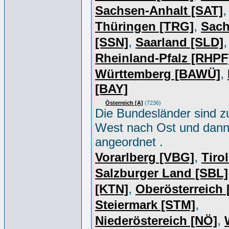
,
Sachsen-Anhalt [SAT]
,
Thüringen [TRG]
Sac
,
,
[SSN]
Saarland [SLD]
Rheinland-Pfalz [RHPF
,
Württemberg [BAWÜ]
[BAY]
Österreich [A]
(7236)
Die Bundesländer sind z
West nach Ost und dan
angeordnet .
,
Vorarlberg [VBG]
Tiro
Salzburger Land [SBL]
,
[KTN]
Oberösterreich
,
Steiermark [STM]
,
Niederöstereich [NÖ]