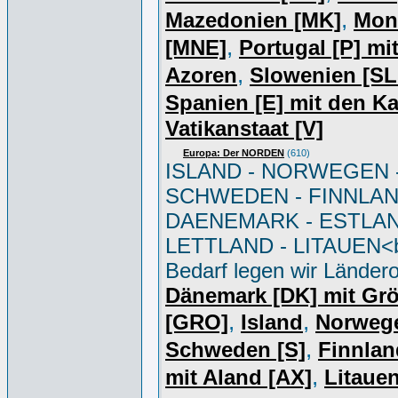
,
Mazedonien [MK]
Mon
,
[MNE]
Portugal [P] mi
,
Azoren
Slowenien [S
Spanien [E] mit den K
Vatikanstaat [V]
Europa: Der NORDEN
(610)
ISLAND - NORWEGEN 
SCHWEDEN - FINNLAN
DAENEMARK - ESTLAN
LETTLAND - LITAUEN<br
Bedarf legen wir Ländero
Dänemark [DK] mit Gr
,
,
[GRO]
Island
Norweg
,
Schweden [S]
Finnlan
,
mit Aland [AX]
Litauen