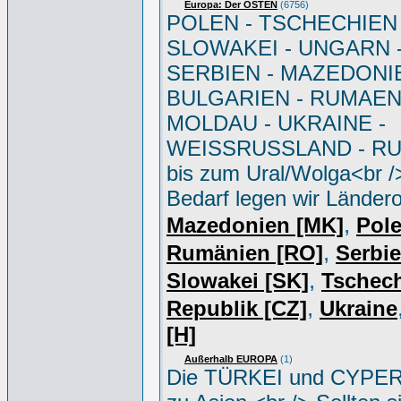
Europa: Der OSTEN
(6756)
POLEN - TSCHECHIEN 
SLOWAKEI - UNGARN 
SERBIEN - MAZEDONIE
BULGARIEN - RUMAEN
MOLDAU - UKRAINE -
WEISSRUSSLAND - R
bis zum Ural/Wolga<br /
Bedarf legen wir Ländero
,
Mazedonien [MK]
Pole
,
Rumänien [RO]
Serbi
,
Slowakei [SK]
Tschec
,
Republik [CZ]
Ukraine
[H]
Außerhalb EUROPA
(1)
Die TÜRKEI und CYPER