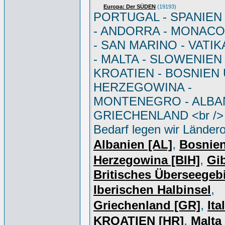
Europa: Der SÜDEN
(19193)
PORTUGAL - SPANIEN - 
- ANDORRA - MONACO 
- SAN MARINO - VATI
- MALTA - SLOWENIEN 
KROATIEN - BOSNIEN
HERZEGOWINA -
MONTENEGRO - ALBAN
GRIECHENLAND <br /> 
Bedarf legen wir Ländero
,
Albanien [AL]
Bosnie
,
Herzegowina [BIH]
Gib
Britisches Überseegebi
,
Iberischen Halbinsel
,
Griechenland [GR]
Ita
,
KROATIEN [HR]
Malta