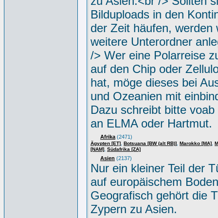
zu Asien.<br /> Sollten s
Bilduploads in den Konti
der Zeit häufen, werden w
weitere Unterordner anle
/> Wer eine Polarreise zu
auf den Chip oder Zellul
hat, möge dieses bei Aus
und Ozeanien mit einbin
Dazu schreibt bitte voab
an ELMA oder Hartmut.
Afrika
(2471)
,
,
,
Ägypten [ET]
Botsuana [BW (alt RB)]
Marokko [MA]
M
,
[NAM]
Südafrika [ZA]
Asien
(2137)
Nur ein kleiner Teil der Tü
auf europäischem Boden
Geografisch gehört die T
Zypern zu Asien.