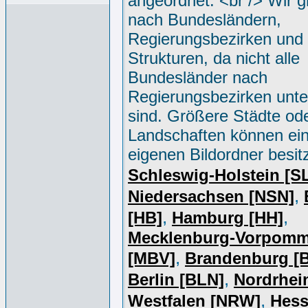
angeordnet. <br /> Wir g
nach Bundesländern,
Regierungsbezirken und 
Strukturen, da nicht alle
Bundesländer nach
Regierungsbezirken unter
sind. Größere Städte od
Landschaften können ei
eigenen Bildordner besit
Schleswig-Holstein [S
,
Niedersachsen [NSN]
,
,
[HB]
Hamburg [HH]
Mecklenburg-Vorpomm
,
[MBV]
Brandenburg [
,
Berlin [BLN]
Nordrhei
,
Westfalen [NRW]
Hess