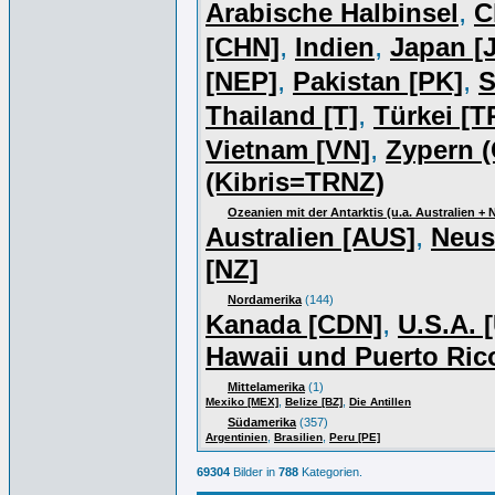
,
Arabische Halbinsel
C
,
,
[CHN]
Indien
Japan [J
,
,
[NEP]
Pakistan [PK]
S
,
Thailand [T]
Türkei [T
,
Vietnam [VN]
Zypern (
(Kibris=TRNZ)
Ozeanien mit der Antarktis (u.a. Australien +
,
Australien [AUS]
Neus
[NZ]
Nordamerika
(144)
,
Kanada [CDN]
U.S.A. 
Hawaii und Puerto Ric
Mittelamerika
(1)
,
,
Mexiko [MEX]
Belize [BZ]
Die Antillen
Südamerika
(357)
,
,
Argentinien
Brasilien
Peru [PE]
69304
Bilder in
788
Kategorien.