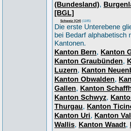
,
(Bundesland)
Burgenl
[BGL]
Schweiz [CH]
(1185)
Die erste Unterebene gli
bei Bedarf alphabetisch 
Kantonen.
,
Kanton Bern
Kanton 
,
Kanton Graubünden
K
,
Luzern
Kanton Neuen
,
Kanton Obwalden
Kan
,
Gallen
Kanton Schaff
,
Kanton Schwyz
Kanto
,
Thurgau
Kanton Ticin
,
Kanton Uri
Kanton Val
,
,
Wallis
Kanton Waadt