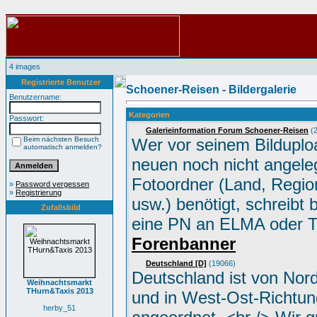
4 images
Registrierte Benutzer
Schoener-Reisen - Bildergalerie
Benutzername:
Kategorien
Passwort:
Galerieinformation Forum Schoener-Reisen
(2
Beim nächsten Besuch
Wer vor seinem Bilduplo
automatisch anmelden?
neuen noch nicht angele
Fotoordner (Land, Region
»
Password vergessen
»
Registrierung
usw.) benötigt, schreibt 
Zufallsbild
eine PN an ELMA oder 
Forenbanner
Deutschland [D]
(19066)
Deutschland ist von Nor
Weihnachtsmarkt
THurn&Taxis 2013
und in West-Ost-Richtun
herby_51