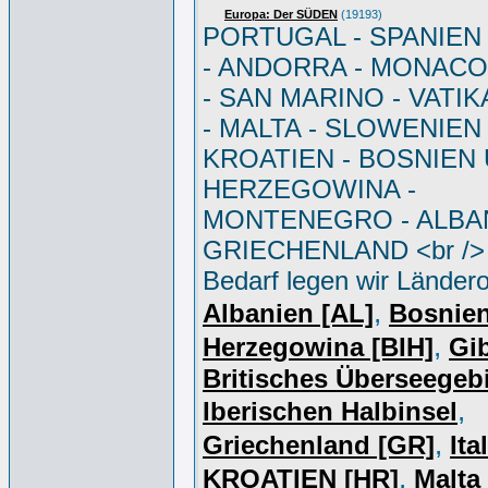
Europa: Der SÜDEN
(19193)
PORTUGAL - SPANIEN - 
- ANDORRA - MONACO 
- SAN MARINO - VATI
- MALTA - SLOWENIEN 
KROATIEN - BOSNIEN
HERZEGOWINA -
MONTENEGRO - ALBAN
GRIECHENLAND <br /> 
Bedarf legen wir Ländero
,
Albanien [AL]
Bosnie
,
Herzegowina [BIH]
Gib
Britisches Überseegebi
,
Iberischen Halbinsel
,
Griechenland [GR]
Ita
,
KROATIEN [HR]
Malta