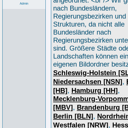
angeordnet. <br /> Wir g
Admin
nach Bundesländern,
Regierungsbezirken und 
Strukturen, da nicht alle
Bundesländer nach
Regierungsbezirken unter
sind. Größere Städte od
Landschaften können ei
eigenen Bildordner besit
Schleswig-Holstein [S
,
Niedersachsen [NSN]
,
,
[HB]
Hamburg [HH]
Mecklenburg-Vorpomm
,
[MBV]
Brandenburg [
,
Berlin [BLN]
Nordrhei
,
Westfalen [NRW]
Hess