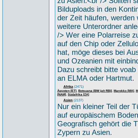
zu Asien.<br /> Sollten s
Bilduploads in den Konti
der Zeit häufen, werden w
weitere Unterordner anle
/> Wer eine Polarreise zu
auf den Chip oder Zellul
hat, möge dieses bei Aus
und Ozeanien mit einbin
Dazu schreibt bitte voab
an ELMA oder Hartmut.
Afrika
(2471)
,
,
,
Ägypten [ET]
Botsuana [BW (alt RB)]
Marokko [MA]
M
,
[NAM]
Südafrika [ZA]
Asien
(2137)
Nur ein kleiner Teil der Tü
auf europäischem Boden
Geografisch gehört die T
Zypern zu Asien.