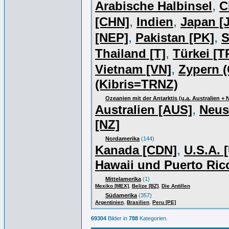
,
Arabische Halbinsel
C
,
,
[CHN]
Indien
Japan [J
,
,
[NEP]
Pakistan [PK]
S
,
Thailand [T]
Türkei [T
,
Vietnam [VN]
Zypern (
(Kibris=TRNZ)
Ozeanien mit der Antarktis (u.a. Australien +
,
Australien [AUS]
Neus
[NZ]
Nordamerika
(144)
,
Kanada [CDN]
U.S.A. 
Hawaii und Puerto Ric
Mittelamerika
(1)
,
,
Mexiko [MEX]
Belize [BZ]
Die Antillen
Südamerika
(357)
,
,
Argentinien
Brasilien
Peru [PE]
69304
Bilder in
788
Kategorien.