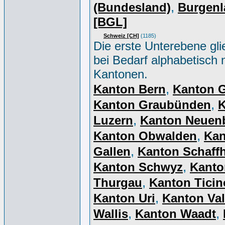
,
(Bundesland)
Burgenl
[BGL]
Schweiz [CH]
(1185)
Die erste Unterebene gli
bei Bedarf alphabetisch 
Kantonen.
,
Kanton Bern
Kanton 
,
Kanton Graubünden
K
,
Luzern
Kanton Neuen
,
Kanton Obwalden
Kan
,
Gallen
Kanton Schaff
,
Kanton Schwyz
Kanto
,
Thurgau
Kanton Ticin
,
Kanton Uri
Kanton Val
,
,
Wallis
Kanton Waadt