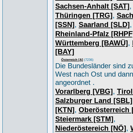
,
Sachsen-Anhalt [SAT]
,
Thüringen [TRG]
Sac
,
,
[SSN]
Saarland [SLD]
Rheinland-Pfalz [RHPF
,
Württemberg [BAWÜ]
[BAY]
Österreich [A]
(7236)
Die Bundesländer sind z
West nach Ost und dan
angeordnet .
,
Vorarlberg [VBG]
Tiro
Salzburger Land [SBL]
,
[KTN]
Oberösterreich
,
Steiermark [STM]
,
Niederöstereich [NÖ]