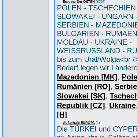
Europa: Der OSTEN
(6756)
POLEN - TSCHECHIEN 
SLOWAKEI - UNGARN 
SERBIEN - MAZEDONIE
BULGARIEN - RUMAEN
MOLDAU - UKRAINE -
WEISSRUSSLAND - R
bis zum Ural/Wolga<br /
Bedarf legen wir Ländero
,
Mazedonien [MK]
Pole
,
Rumänien [RO]
Serbi
,
Slowakei [SK]
Tschec
,
Republik [CZ]
Ukraine
[H]
Außerhalb EUROPA
(1)
Die TÜRKEI und CYPER