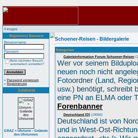
4 images
Registrierte Benutzer
Schoener-Reisen - Bildergalerie
Benutzername:
Kategorien
Passwort:
Galerieinformation Forum Schoener-Reisen
(2
Beim nächsten Besuch
Wer vor seinem Bilduplo
automatisch anmelden?
neuen noch nicht angele
Fotoordner (Land, Region
»
Password vergessen
»
Registrierung
usw.) benötigt, schreibt 
Zufallsbild
eine PN an ELMA oder 
Forenbanner
Deutschland [D]
(19066)
Deutschland ist von Nor
und in West-Ost-Richtun
GRAZ > Uhrturm - Gelände
des Uhrturmes