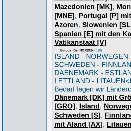
,
Mazedonien [MK]
Mon
,
[MNE]
Portugal [P] mi
,
Azoren
Slowenien [S
Spanien [E] mit den K
Vatikanstaat [V]
Europa: Der NORDEN
(610)
ISLAND - NORWEGEN 
SCHWEDEN - FINNLAN
DAENEMARK - ESTLAN
LETTLAND - LITAUEN<br
Bedarf legen wir Ländero
Dänemark [DK] mit Gr
,
,
[GRO]
Island
Norweg
,
Schweden [S]
Finnlan
,
mit Aland [AX]
Litauen