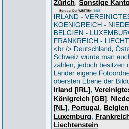
,
Zürich
Sonstige Kant
Europa: Der WESTEN
(1986)
IRLAND - VEREINIGTE
KOENIGREICH - NIED
BELGIEN - LUXEMBUR
FRANKREICH - LIECH
<br /> Deutschland, Öste
Schweiz würde man auc
zählen, jedoch besitzen 
Länder eigene Fotoordne
obersten Ebene der Bild
,
Irland [IRL]
Vereinigte
,
Königreich [GB]
Niede
,
,
[NL]
Portugal
Belgien
,
Luxemburg
Frankreich
Liechtenstein