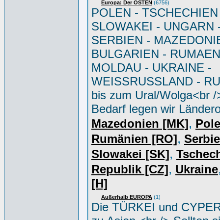
Europa: Der OSTEN
(6756)
POLEN - TSCHECHIEN 
SLOWAKEI - UNGARN 
SERBIEN - MAZEDONIE
BULGARIEN - RUMAEN
MOLDAU - UKRAINE -
WEISSRUSSLAND - R
bis zum Ural/Wolga<br /
Bedarf legen wir Ländero
,
Mazedonien [MK]
Pole
,
Rumänien [RO]
Serbi
,
Slowakei [SK]
Tschec
,
Republik [CZ]
Ukraine
[H]
Außerhalb EUROPA
(1)
Die TÜRKEI und CYPER