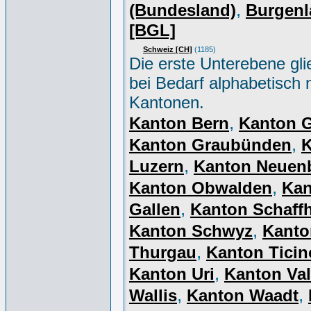
,
(Bundesland)
Burgenl
[BGL]
Schweiz [CH]
(1185)
Die erste Unterebene gli
bei Bedarf alphabetisch 
Kantonen.
,
Kanton Bern
Kanton 
,
Kanton Graubünden
K
,
Luzern
Kanton Neuen
,
Kanton Obwalden
Kan
,
Gallen
Kanton Schaff
,
Kanton Schwyz
Kanto
,
Thurgau
Kanton Ticin
,
Kanton Uri
Kanton Val
,
,
Wallis
Kanton Waadt