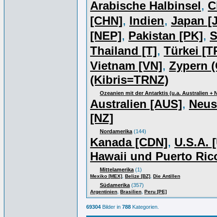
,
Arabische Halbinsel
C
,
,
[CHN]
Indien
Japan [J
,
,
[NEP]
Pakistan [PK]
S
,
Thailand [T]
Türkei [T
,
Vietnam [VN]
Zypern (
(Kibris=TRNZ)
Ozeanien mit der Antarktis (u.a. Australien +
,
Australien [AUS]
Neus
[NZ]
Nordamerika
(144)
,
Kanada [CDN]
U.S.A. 
Hawaii und Puerto Ric
Mittelamerika
(1)
,
,
Mexiko [MEX]
Belize [BZ]
Die Antillen
Südamerika
(357)
,
,
Argentinien
Brasilien
Peru [PE]
69304
Bilder in
788
Kategorien.