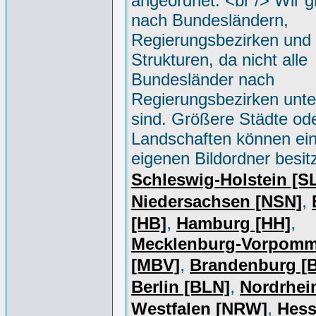
angeordnet. <br /> Wir g
nach Bundesländern,
Regierungsbezirken und 
Strukturen, da nicht alle
Bundesländer nach
Regierungsbezirken unter
sind. Größere Städte od
Landschaften können ei
eigenen Bildordner besit
Schleswig-Holstein [S
,
Niedersachsen [NSN]
,
,
[HB]
Hamburg [HH]
Mecklenburg-Vorpomm
,
[MBV]
Brandenburg [
,
Berlin [BLN]
Nordrhei
,
Westfalen [NRW]
Hess