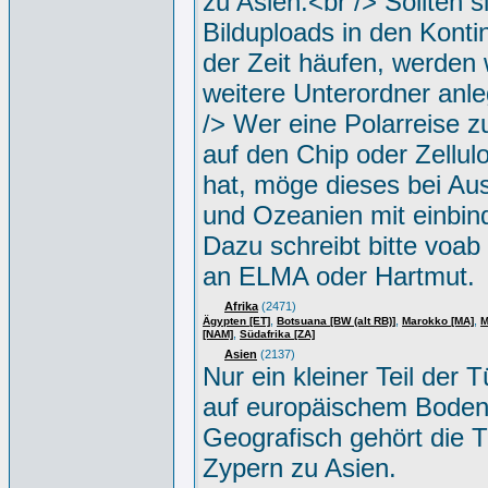
zu Asien.<br /> Sollten s
Bilduploads in den Konti
der Zeit häufen, werden w
weitere Unterordner anle
/> Wer eine Polarreise zu
auf den Chip oder Zellul
hat, möge dieses bei Aus
und Ozeanien mit einbin
Dazu schreibt bitte voab
an ELMA oder Hartmut.
Afrika
(2471)
,
,
,
Ägypten [ET]
Botsuana [BW (alt RB)]
Marokko [MA]
M
,
[NAM]
Südafrika [ZA]
Asien
(2137)
Nur ein kleiner Teil der Tü
auf europäischem Boden
Geografisch gehört die T
Zypern zu Asien.