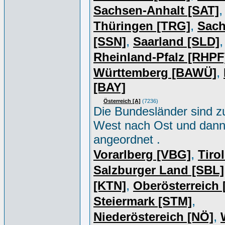
,
Sachsen-Anhalt [SAT]
,
Thüringen [TRG]
Sac
,
,
[SSN]
Saarland [SLD]
Rheinland-Pfalz [RHPF
,
Württemberg [BAWÜ]
[BAY]
Österreich [A]
(7236)
Die Bundesländer sind z
West nach Ost und dan
angeordnet .
,
Vorarlberg [VBG]
Tiro
Salzburger Land [SBL]
,
[KTN]
Oberösterreich
,
Steiermark [STM]
,
Niederöstereich [NÖ]