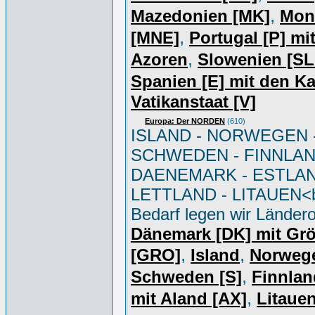
,
Mazedonien [MK]
Mon
,
[MNE]
Portugal [P] mi
,
Azoren
Slowenien [S
Spanien [E] mit den K
Vatikanstaat [V]
Europa: Der NORDEN
(610)
ISLAND - NORWEGEN 
SCHWEDEN - FINNLAN
DAENEMARK - ESTLAN
LETTLAND - LITAUEN<br
Bedarf legen wir Ländero
Dänemark [DK] mit Gr
,
,
[GRO]
Island
Norweg
,
Schweden [S]
Finnlan
,
mit Aland [AX]
Litauen