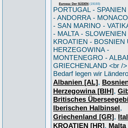
Europa: Der SÜDEN
(19193)
PORTUGAL - SPANIEN - 
- ANDORRA - MONACO 
- SAN MARINO - VATI
- MALTA - SLOWENIEN 
KROATIEN - BOSNIEN
HERZEGOWINA -
MONTENEGRO - ALBAN
GRIECHENLAND <br /> 
Bedarf legen wir Ländero
,
Albanien [AL]
Bosnie
,
Herzegowina [BIH]
Gib
Britisches Überseegebi
,
Iberischen Halbinsel
,
Griechenland [GR]
Ita
,
KROATIEN [HR]
Malta