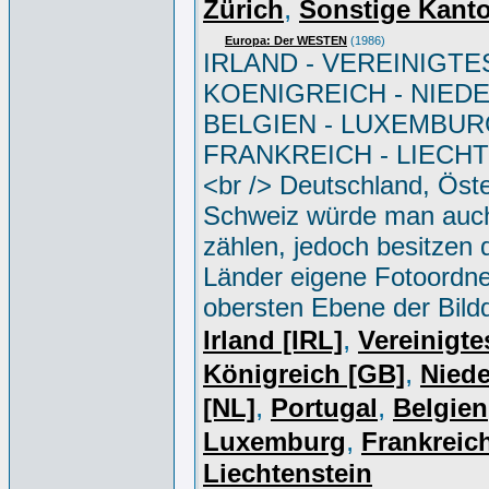
,
Zürich
Sonstige Kant
Europa: Der WESTEN
(1986)
IRLAND - VEREINIGTE
KOENIGREICH - NIED
BELGIEN - LUXEMBUR
FRANKREICH - LIECH
<br /> Deutschland, Öste
Schweiz würde man auc
zählen, jedoch besitzen 
Länder eigene Fotoordne
obersten Ebene der Bild
,
Irland [IRL]
Vereinigte
,
Königreich [GB]
Niede
,
,
[NL]
Portugal
Belgien
,
Luxemburg
Frankreich
Liechtenstein