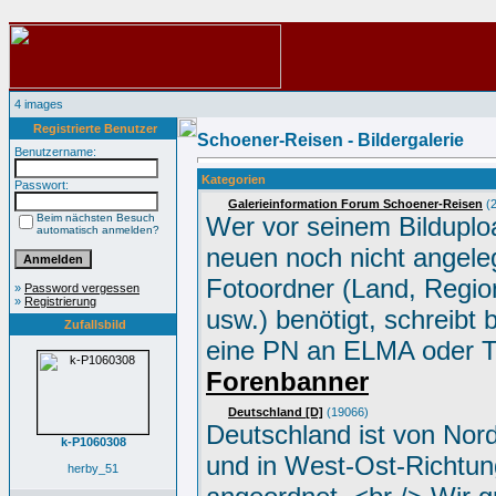
4 images
Registrierte Benutzer
Schoener-Reisen - Bildergalerie
Benutzername:
Kategorien
Passwort:
Galerieinformation Forum Schoener-Reisen
(2
Beim nächsten Besuch
Wer vor seinem Bilduplo
automatisch anmelden?
neuen noch nicht angele
Fotoordner (Land, Region
»
Password vergessen
»
Registrierung
usw.) benötigt, schreibt 
Zufallsbild
eine PN an ELMA oder 
Forenbanner
Deutschland [D]
(19066)
Deutschland ist von Nor
k-P1060308
und in West-Ost-Richtun
herby_51