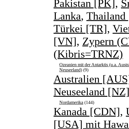
Pakistan [PK]
,
S
Lanka
,
Thailand 
Türkei [TR]
,
Vie
[VN]
,
Zypern (C
(Kibris=TRNZ)
Ozeanien mit der Antarktis (u.a. Austr
Neuseeland)
(9)
Australien [AUS
Neuseeland [NZ
Nordamerika
(144)
Kanada [CDN]
,
[USA] mit Hawa