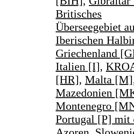
[BIH]
,
Gibraltar
Britisches
Überseegebiet au
Iberischen Halbi
Griechenland [G
Italien [I]
,
KROA
[HR]
,
Malta [M]
Mazedonien [M
Montenegro [M
Portugal [P] mit
Azoren
,
Sloweni