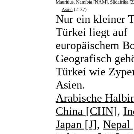
Mauritius
,
Namibia [NAM]
,
Südafrika [
Asien
(2137)
Nur ein kleiner T
Türkei liegt auf
europäischem B
Geografisch gehö
Türkei wie Zype
Asien.
Arabische Halbi
China [CHN]
,
In
Japan [J]
,
Nepal