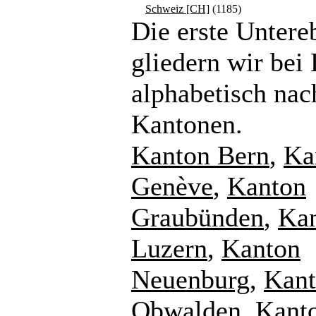
Schweiz [CH]
(1185)
Die erste Untere
gliedern wir bei
alphabetisch nac
Kantonen.
Kanton Bern
,
Ka
Genève
,
Kanton
Graubünden
,
Ka
Luzern
,
Kanton
Neuenburg
,
Kan
Obwalden
,
Kant