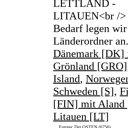
LETTLAND -
LITAUEN<br /> 
Bedarf legen wir
Länderordner an
Dänemark [DK] 
Grönland [GRO]
Island
,
Norwege
Schweden [S]
,
F
[FIN] mit Aland
Litauen [LT]
Europa: Der OSTEN
(6756)