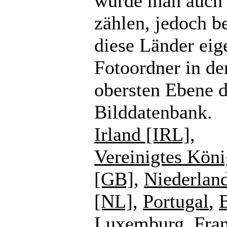
würde man auch
zählen, jedoch b
diese Länder eig
Fotoordner in de
obersten Ebene d
Bilddatenbank.
Irland [IRL]
,
Vereinigtes Köni
[GB]
,
Niederlan
[NL]
,
Portugal
,
Luxemburg
,
Fra