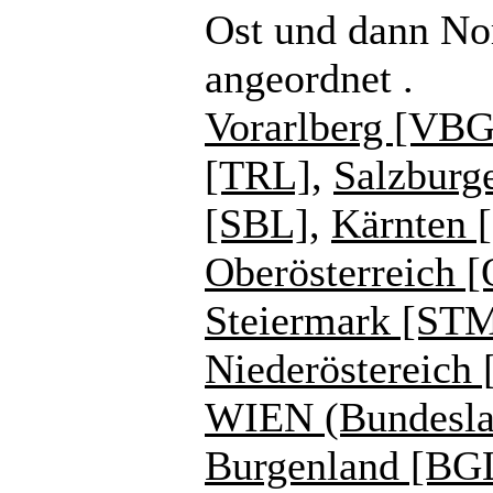
Ost und dann No
angeordnet .
Vorarlberg [VBG
[TRL]
,
Salzburg
[SBL]
,
Kärnten 
Oberösterreich 
Steiermark [ST
Niederöstereich
WIEN (Bundesla
Burgenland [BG