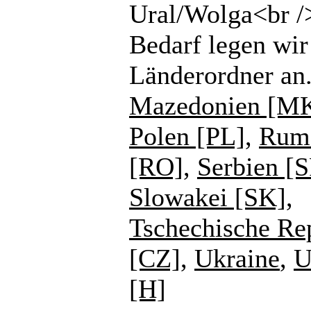
Ural/Wolga<br /
Bedarf legen wir
Länderordner an
Mazedonien [M
Polen [PL]
,
Rum
[RO]
,
Serbien [
Slowakei [SK]
,
Tschechische Re
[CZ]
,
Ukraine
,
U
[H]