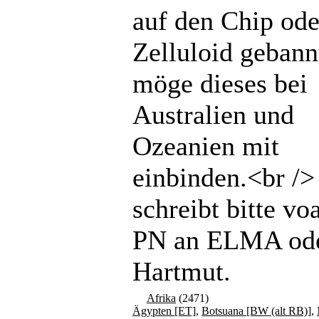
auf den Chip ode
Zelluloid gebannt
möge dieses bei
Australien und
Ozeanien mit
einbinden.<br /
schreibt bitte vo
PN an ELMA od
Hartmut.
Afrika
(2471)
Ägypten [ET]
,
Botsuana [BW (alt RB)]
,