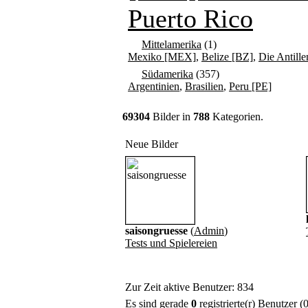
Puerto Rico
Mittelamerika
(1)
Mexiko [MEX]
,
Belize [BZ]
,
Die Antille
Südamerika
(357)
Argentinien
,
Brasilien
,
Peru [PE]
69304
Bilder in
788
Kategorien.
Neue Bilder
saisongruesse
(
Admin
)
Tests und Spielereien
Zur Zeit aktive Benutzer: 834
Es sind gerade
0
registrierte(r) Benutzer 