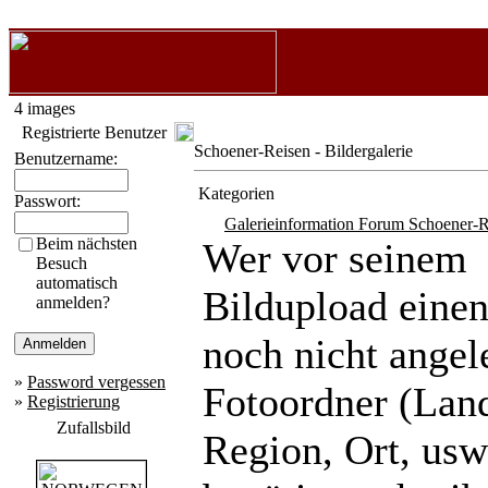
4 images
Registrierte Benutzer
Schoener-Reisen - Bildergalerie
Benutzername:
Kategorien
Passwort:
Galerieinformation Forum Schoener-R
Beim nächsten
Wer vor seinem
Besuch
automatisch
Bildupload eine
anmelden?
noch nicht angel
»
Password vergessen
Fotoordner (Lan
»
Registrierung
Zufallsbild
Region, Ort, usw