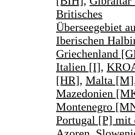
[BIH]
,
Gibraltar
Britisches
Überseegebiet au
Iberischen Halbi
Griechenland [G
Italien [I]
,
KROA
[HR]
,
Malta [M]
Mazedonien [M
Montenegro [M
Portugal [P] mit
Azoren
,
Sloweni