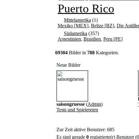
Puerto Rico
Mittelamerika
(1)
Mexiko [MEX]
,
Belize [BZ]
,
Die Antille
Südamerika
(357)
Argentinien
,
Brasilien
,
Peru [PE]
69304
Bilder in
788
Kategorien.
Neue Bilder
saisongruesse
(
Admin
)
Tests und Spielereien
Zur Zeit aktive Benutzer: 685
Es sind gerade
0
registrierte(r) Benutzer 