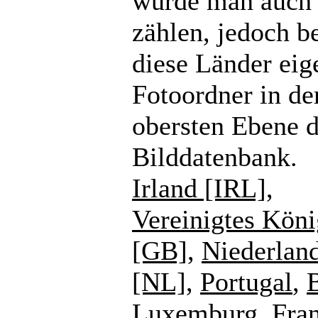
würde man auch
zählen, jedoch b
diese Länder eig
Fotoordner in de
obersten Ebene d
Bilddatenbank.
Irland [IRL]
,
Vereinigtes Köni
[GB]
,
Niederlan
[NL]
,
Portugal
,
Luxemburg
,
Fra