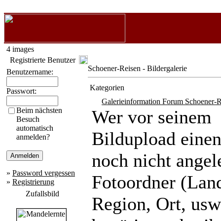
4 images
Registrierte Benutzer
Schoener-Reisen - Bildergalerie
Benutzername:
Kategorien
Passwort:
Galerieinformation Forum Schoener-R
Beim nächsten
Wer vor seinem
Besuch
automatisch
Bildupload eine
anmelden?
noch nicht angel
»
Password vergessen
Fotoordner (Lan
»
Registrierung
Zufallsbild
Region, Ort, usw