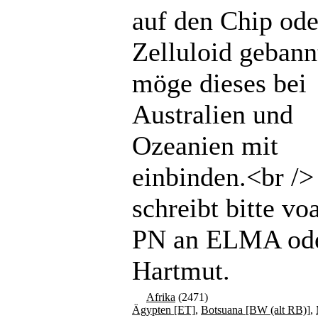
auf den Chip ode
Zelluloid gebannt
möge dieses bei
Australien und
Ozeanien mit
einbinden.<br /
schreibt bitte vo
PN an ELMA od
Hartmut.
Afrika
(2471)
Ägypten [ET]
,
Botsuana [BW (alt RB)]
,