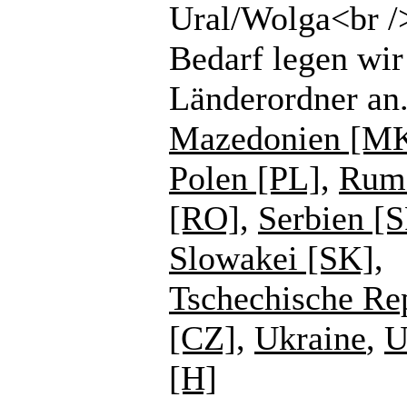
Ural/Wolga<br /
Bedarf legen wir
Länderordner an
Mazedonien [M
Polen [PL]
,
Rum
[RO]
,
Serbien [
Slowakei [SK]
,
Tschechische Re
[CZ]
,
Ukraine
,
U
[H]