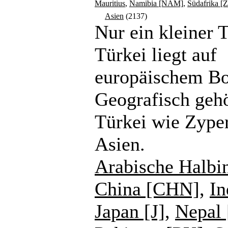
Mauritius
,
Namibia [NAM]
,
Südafrika [
Asien
(2137)
Nur ein kleiner T
Türkei liegt auf
europäischem B
Geografisch gehö
Türkei wie Zype
Asien.
Arabische Halbi
China [CHN]
,
In
Japan [J]
,
Nepal