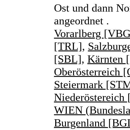
Ost und dann No
angeordnet .
Vorarlberg [VBG
[TRL]
,
Salzburg
[SBL]
,
Kärnten 
Oberösterreich 
Steiermark [ST
Niederöstereich
WIEN (Bundesla
Burgenland [BG