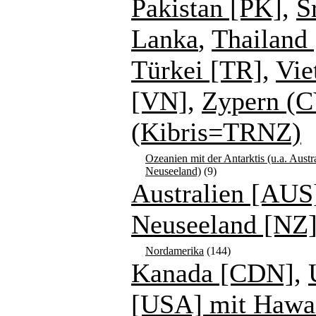
Pakistan [PK]
,
S
Lanka
,
Thailand 
Türkei [TR]
,
Vie
[VN]
,
Zypern (C
(Kibris=TRNZ)
Ozeanien mit der Antarktis (u.a. Austr
Neuseeland)
(9)
Australien [AUS
Neuseeland [NZ
Nordamerika
(144)
Kanada [CDN]
,
[USA] mit Hawa