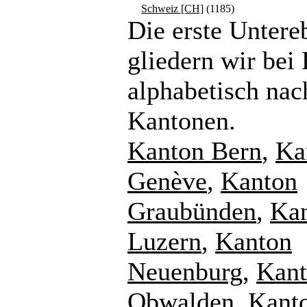
Schweiz [CH]
(1185)
Die erste Untere
gliedern wir bei
alphabetisch nac
Kantonen.
Kanton Bern
,
Ka
Genève
,
Kanton
Graubünden
,
Ka
Luzern
,
Kanton
Neuenburg
,
Kan
Obwalden
,
Kant