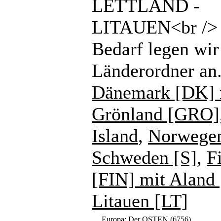
LETTLAND -
LITAUEN<br /> 
Bedarf legen wir
Länderordner an
Dänemark [DK] 
Grönland [GRO]
Island
,
Norwege
Schweden [S]
,
F
[FIN] mit Aland
Litauen [LT]
Europa: Der OSTEN
(6756)