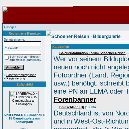
4 images
Registrierte Benutzer
Schoener-Reisen - Bildergalerie
Benutzername:
Kategorien
Passwort:
Galerieinformation Forum Schoener-Reisen
(2
Beim nächsten Besuch
Wer vor seinem Bilduplo
automatisch anmelden?
neuen noch nicht angele
Fotoordner (Land, Region
»
Password vergessen
»
Registrierung
usw.) benötigt, schreibt 
Zufallsbild
eine PN an ELMA oder 
Forenbanner
Deutschland [D]
(19066)
Deutschland ist von Nor
SPREEWALD > Lübbenau >
15 Campingplatz am
und in West-Ost-Richtun
Schloßpark
tosca