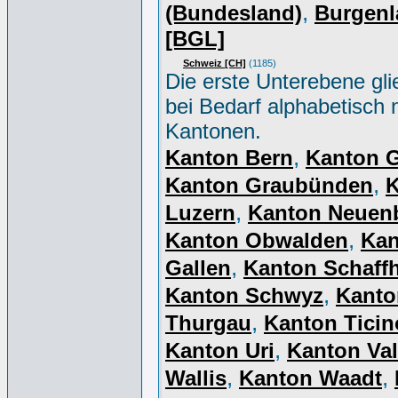
,
(Bundesland)
Burgenl
[BGL]
Schweiz [CH]
(1185)
Die erste Unterebene gli
bei Bedarf alphabetisch 
Kantonen.
,
Kanton Bern
Kanton 
,
Kanton Graubünden
K
,
Luzern
Kanton Neuen
,
Kanton Obwalden
Kan
,
Gallen
Kanton Schaff
,
Kanton Schwyz
Kanto
,
Thurgau
Kanton Ticin
,
Kanton Uri
Kanton Val
,
,
Wallis
Kanton Waadt