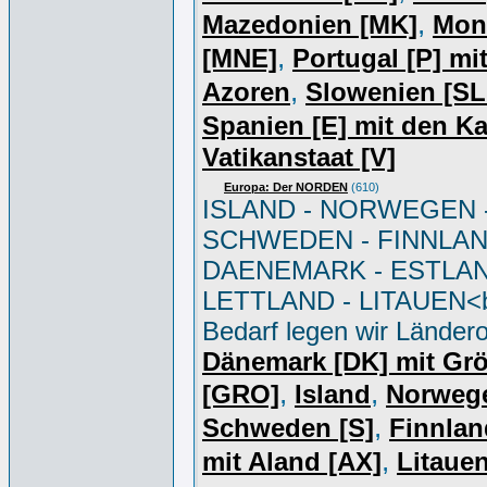
,
Mazedonien [MK]
Mon
,
[MNE]
Portugal [P] mi
,
Azoren
Slowenien [S
Spanien [E] mit den K
Vatikanstaat [V]
Europa: Der NORDEN
(610)
ISLAND - NORWEGEN 
SCHWEDEN - FINNLAN
DAENEMARK - ESTLAN
LETTLAND - LITAUEN<br
Bedarf legen wir Ländero
Dänemark [DK] mit Gr
,
,
[GRO]
Island
Norweg
,
Schweden [S]
Finnlan
,
mit Aland [AX]
Litauen