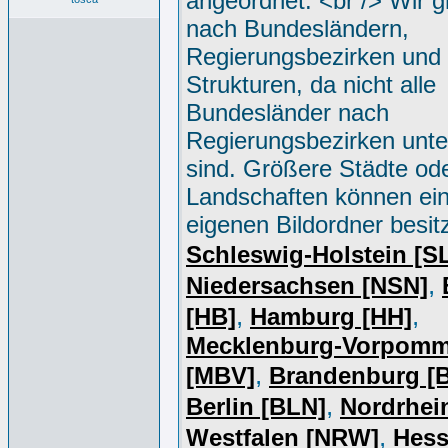
angeordnet. <br /> Wir g
nach Bundesländern,
Regierungsbezirken und 
Strukturen, da nicht alle
Bundesländer nach
Regierungsbezirken unter
sind. Größere Städte od
Landschaften können ei
eigenen Bildordner besit
Schleswig-Holstein [S
,
Niedersachsen [NSN]
,
,
[HB]
Hamburg [HH]
Mecklenburg-Vorpomm
,
[MBV]
Brandenburg [
,
Berlin [BLN]
Nordrhei
,
Westfalen [NRW]
Hess