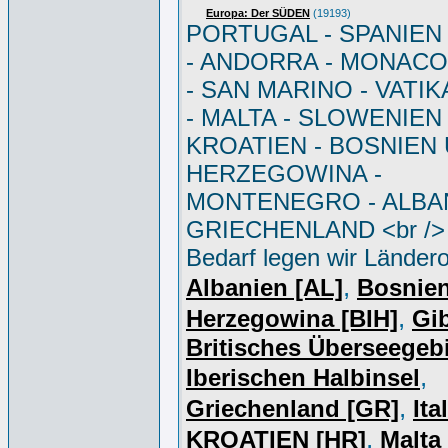
Europa: Der SÜDEN
(19193)
PORTUGAL - SPANIEN - 
- ANDORRA - MONACO 
- SAN MARINO - VATI
- MALTA - SLOWENIEN 
KROATIEN - BOSNIEN
HERZEGOWINA -
MONTENEGRO - ALBAN
GRIECHENLAND <br /> 
Bedarf legen wir Ländero
,
Albanien [AL]
Bosnie
,
Herzegowina [BIH]
Gib
Britisches Überseegebi
,
Iberischen Halbinsel
,
Griechenland [GR]
Ita
,
KROATIEN [HR]
Malta