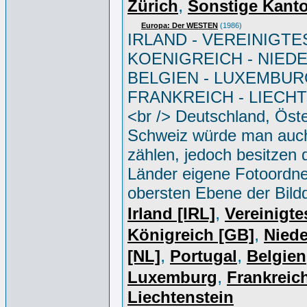
,
Zürich
Sonstige Kant
Europa: Der WESTEN
(1986)
IRLAND - VEREINIGTE
KOENIGREICH - NIED
BELGIEN - LUXEMBUR
FRANKREICH - LIECH
<br /> Deutschland, Öste
Schweiz würde man auc
zählen, jedoch besitzen 
Länder eigene Fotoordne
obersten Ebene der Bild
,
Irland [IRL]
Vereinigte
,
Königreich [GB]
Niede
,
,
[NL]
Portugal
Belgien
,
Luxemburg
Frankreich
Liechtenstein