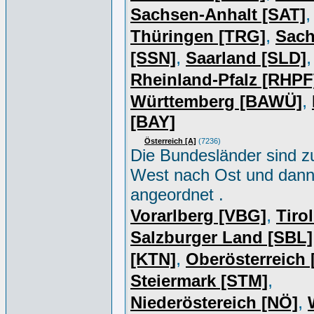
,
Sachsen-Anhalt [SAT]
,
Thüringen [TRG]
Sac
,
,
[SSN]
Saarland [SLD]
Rheinland-Pfalz [RHPF
,
Württemberg [BAWÜ]
[BAY]
Österreich [A]
(7236)
Die Bundesländer sind z
West nach Ost und dan
angeordnet .
,
Vorarlberg [VBG]
Tiro
Salzburger Land [SBL]
,
[KTN]
Oberösterreich
,
Steiermark [STM]
,
Niederöstereich [NÖ]