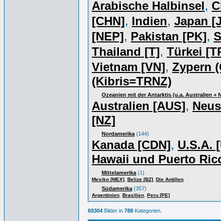
,
Arabische Halbinsel
C
,
,
[CHN]
Indien
Japan [J
,
,
[NEP]
Pakistan [PK]
S
,
Thailand [T]
Türkei [T
,
Vietnam [VN]
Zypern (
(Kibris=TRNZ)
Ozeanien mit der Antarktis (u.a. Australien +
,
Australien [AUS]
Neus
[NZ]
Nordamerika
(144)
,
Kanada [CDN]
U.S.A. 
Hawaii und Puerto Ric
Mittelamerika
(1)
,
,
Mexiko [MEX]
Belize [BZ]
Die Antillen
Südamerika
(357)
,
,
Argentinien
Brasilien
Peru [PE]
69304
Bilder in
788
Kategorien.