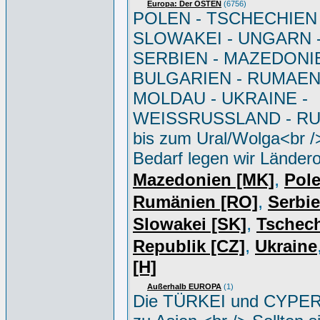
Europa: Der OSTEN
(6756)
POLEN - TSCHECHIEN 
SLOWAKEI - UNGARN 
SERBIEN - MAZEDONIE
BULGARIEN - RUMAEN
MOLDAU - UKRAINE -
WEISSRUSSLAND - R
bis zum Ural/Wolga<br /
Bedarf legen wir Ländero
,
Mazedonien [MK]
Pole
,
Rumänien [RO]
Serbi
,
Slowakei [SK]
Tschec
,
Republik [CZ]
Ukraine
[H]
Außerhalb EUROPA
(1)
Die TÜRKEI und CYPER