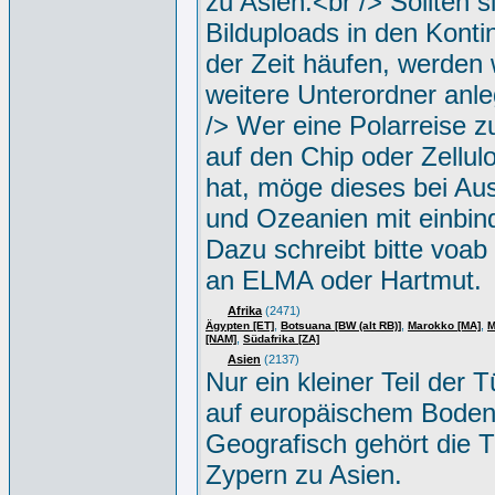
zu Asien.<br /> Sollten s
Bilduploads in den Konti
der Zeit häufen, werden w
weitere Unterordner anle
/> Wer eine Polarreise zu
auf den Chip oder Zellul
hat, möge dieses bei Aus
und Ozeanien mit einbin
Dazu schreibt bitte voab
an ELMA oder Hartmut.
Afrika
(2471)
,
,
,
Ägypten [ET]
Botsuana [BW (alt RB)]
Marokko [MA]
M
,
[NAM]
Südafrika [ZA]
Asien
(2137)
Nur ein kleiner Teil der Tü
auf europäischem Boden
Geografisch gehört die T
Zypern zu Asien.