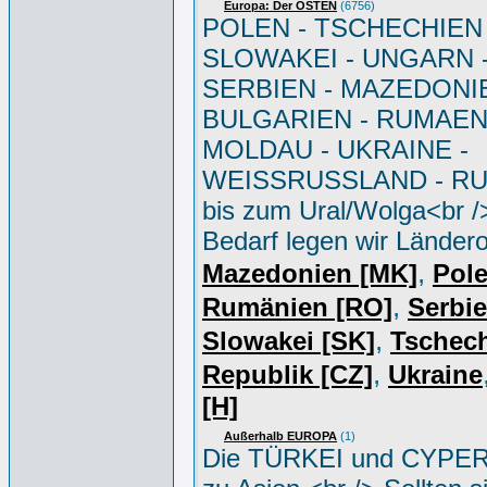
Europa: Der OSTEN
(6756)
POLEN - TSCHECHIEN 
SLOWAKEI - UNGARN 
SERBIEN - MAZEDONIE
BULGARIEN - RUMAEN
MOLDAU - UKRAINE -
WEISSRUSSLAND - R
bis zum Ural/Wolga<br /
Bedarf legen wir Ländero
,
Mazedonien [MK]
Pole
,
Rumänien [RO]
Serbi
,
Slowakei [SK]
Tschec
,
Republik [CZ]
Ukraine
[H]
Außerhalb EUROPA
(1)
Die TÜRKEI und CYPER