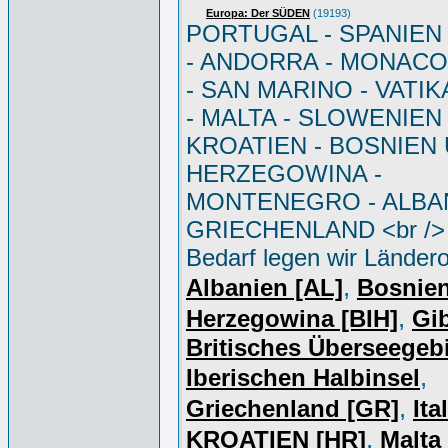
Europa: Der SÜDEN
(19193)
PORTUGAL - SPANIEN - 
- ANDORRA - MONACO 
- SAN MARINO - VATI
- MALTA - SLOWENIEN 
KROATIEN - BOSNIEN
HERZEGOWINA -
MONTENEGRO - ALBAN
GRIECHENLAND <br /> 
Bedarf legen wir Ländero
,
Albanien [AL]
Bosnie
,
Herzegowina [BIH]
Gib
Britisches Überseegebi
,
Iberischen Halbinsel
,
Griechenland [GR]
Ita
,
KROATIEN [HR]
Malta