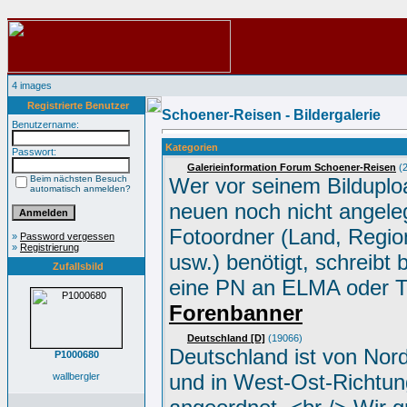
4 images
Registrierte Benutzer
Schoener-Reisen - Bildergalerie
Benutzername:
Kategorien
Passwort:
Galerieinformation Forum Schoener-Reisen
(2
Beim nächsten Besuch
Wer vor seinem Bilduplo
automatisch anmelden?
neuen noch nicht angele
Fotoordner (Land, Region
»
Password vergessen
»
Registrierung
usw.) benötigt, schreibt 
Zufallsbild
eine PN an ELMA oder 
Forenbanner
Deutschland [D]
(19066)
Deutschland ist von Nor
P1000680
und in West-Ost-Richtun
wallbergler