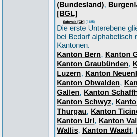
,
(Bundesland)
Burgenl
[BGL]
Schweiz [CH]
(1185)
Die erste Unterebene gli
bei Bedarf alphabetisch 
Kantonen.
,
Kanton Bern
Kanton 
,
Kanton Graubünden
K
,
Luzern
Kanton Neuen
,
Kanton Obwalden
Kan
,
Gallen
Kanton Schaff
,
Kanton Schwyz
Kanto
,
Thurgau
Kanton Ticin
,
Kanton Uri
Kanton Val
,
,
Wallis
Kanton Waadt