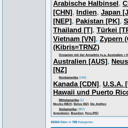
,
Arabische Halbinsel
C
,
,
[CHN]
Indien
Japan [J
,
,
[NEP]
Pakistan [PK]
S
,
Thailand [T]
Türkei [T
,
Vietnam [VN]
Zypern (
(Kibris=TRNZ)
Ozeanien mit der Antarktis (u.a. Australien +
,
Australien [AUS]
Neus
[NZ]
Nordamerika
(144)
,
Kanada [CDN]
U.S.A. 
Hawaii und Puerto Ric
Mittelamerika
(1)
,
,
Mexiko [MEX]
Belize [BZ]
Die Antillen
Südamerika
(357)
,
,
Argentinien
Brasilien
Peru [PE]
69304
Bilder in
788
Kategorien.