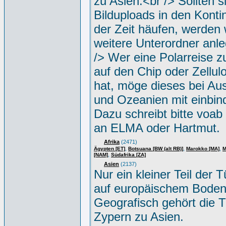
zu Asien.<br /> Sollten s
Bilduploads in den Konti
der Zeit häufen, werden w
weitere Unterordner anle
/> Wer eine Polarreise zu
auf den Chip oder Zellul
hat, möge dieses bei Aus
und Ozeanien mit einbin
Dazu schreibt bitte voab
an ELMA oder Hartmut.
Afrika
(2471)
,
,
,
Ägypten [ET]
Botsuana [BW (alt RB)]
Marokko [MA]
M
,
[NAM]
Südafrika [ZA]
Asien
(2137)
Nur ein kleiner Teil der Tü
auf europäischem Boden
Geografisch gehört die T
Zypern zu Asien.