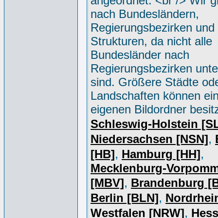
angeordnet. <br /> Wir g
nach Bundesländern,
Regierungsbezirken und 
Strukturen, da nicht alle
Bundesländer nach
Regierungsbezirken unter
sind. Größere Städte od
Landschaften können ei
eigenen Bildordner besit
Schleswig-Holstein [S
,
Niedersachsen [NSN]
,
,
[HB]
Hamburg [HH]
Mecklenburg-Vorpomm
,
[MBV]
Brandenburg [
,
Berlin [BLN]
Nordrhei
,
Westfalen [NRW]
Hess