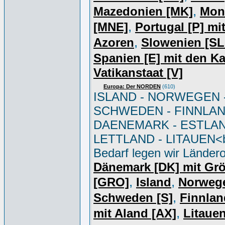
,
Mazedonien [MK]
Mon
,
[MNE]
Portugal [P] mi
,
Azoren
Slowenien [S
Spanien [E] mit den K
Vatikanstaat [V]
Europa: Der NORDEN
(610)
ISLAND - NORWEGEN 
SCHWEDEN - FINNLAN
DAENEMARK - ESTLAN
LETTLAND - LITAUEN<br
Bedarf legen wir Ländero
Dänemark [DK] mit Gr
,
,
[GRO]
Island
Norweg
,
Schweden [S]
Finnlan
,
mit Aland [AX]
Litauen