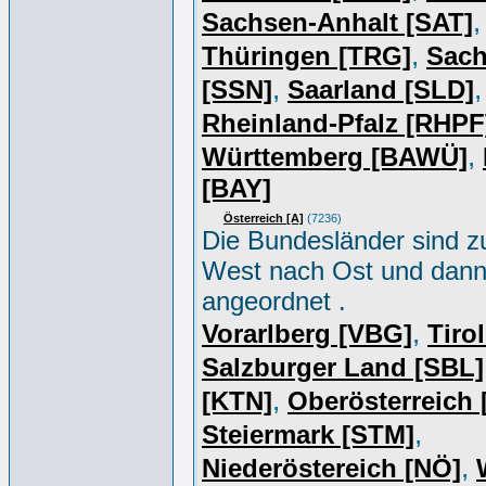
,
Sachsen-Anhalt [SAT]
,
Thüringen [TRG]
Sac
,
,
[SSN]
Saarland [SLD]
Rheinland-Pfalz [RHPF
,
Württemberg [BAWÜ]
[BAY]
Österreich [A]
(7236)
Die Bundesländer sind z
West nach Ost und dan
angeordnet .
,
Vorarlberg [VBG]
Tiro
Salzburger Land [SBL]
,
[KTN]
Oberösterreich
,
Steiermark [STM]
,
Niederöstereich [NÖ]