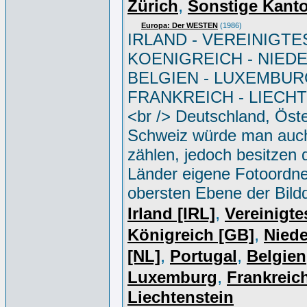
,
Zürich
Sonstige Kant
Europa: Der WESTEN
(1986)
IRLAND - VEREINIGTE
KOENIGREICH - NIED
BELGIEN - LUXEMBUR
FRANKREICH - LIECH
<br /> Deutschland, Öste
Schweiz würde man auc
zählen, jedoch besitzen 
Länder eigene Fotoordne
obersten Ebene der Bild
,
Irland [IRL]
Vereinigte
,
Königreich [GB]
Niede
,
,
[NL]
Portugal
Belgien
,
Luxemburg
Frankreich
Liechtenstein