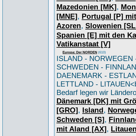
,
Mazedonien [MK]
Mon
,
[MNE]
Portugal [P] mi
,
Azoren
Slowenien [S
Spanien [E] mit den K
Vatikanstaat [V]
Europa: Der NORDEN
(610)
ISLAND - NORWEGEN 
SCHWEDEN - FINNLAN
DAENEMARK - ESTLAN
LETTLAND - LITAUEN<br
Bedarf legen wir Ländero
Dänemark [DK] mit Gr
,
,
[GRO]
Island
Norweg
,
Schweden [S]
Finnlan
,
mit Aland [AX]
Litauen