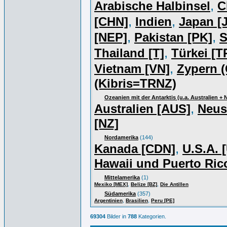
,
Arabische Halbinsel
C
,
,
[CHN]
Indien
Japan [J
,
,
[NEP]
Pakistan [PK]
S
,
Thailand [T]
Türkei [T
,
Vietnam [VN]
Zypern (
(Kibris=TRNZ)
Ozeanien mit der Antarktis (u.a. Australien +
,
Australien [AUS]
Neus
[NZ]
Nordamerika
(144)
,
Kanada [CDN]
U.S.A. 
Hawaii und Puerto Ric
Mittelamerika
(1)
,
,
Mexiko [MEX]
Belize [BZ]
Die Antillen
Südamerika
(357)
,
,
Argentinien
Brasilien
Peru [PE]
69304
Bilder in
788
Kategorien.