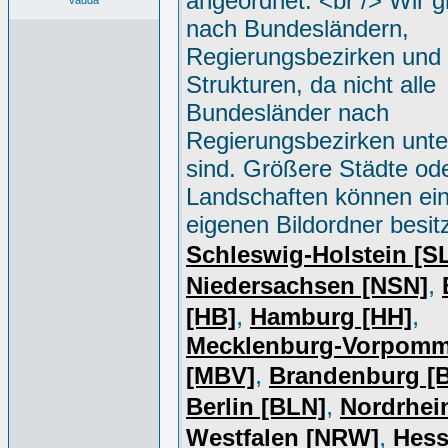
angeordnet. <br /> Wir g
vadda
nach Bundesländern,
Regierungsbezirken und 
Strukturen, da nicht alle
Bundesländer nach
Regierungsbezirken unter
sind. Größere Städte od
Landschaften können ei
eigenen Bildordner besit
Schleswig-Holstein [S
,
Niedersachsen [NSN]
,
,
[HB]
Hamburg [HH]
Mecklenburg-Vorpomm
,
[MBV]
Brandenburg [
,
Berlin [BLN]
Nordrhei
,
Westfalen [NRW]
Hess