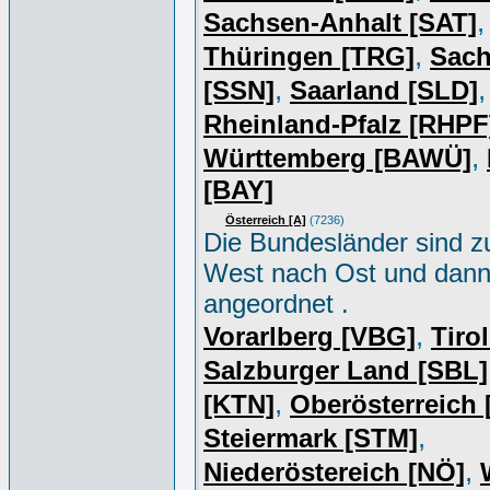
,
Sachsen-Anhalt [SAT]
,
Thüringen [TRG]
Sac
,
,
[SSN]
Saarland [SLD]
Rheinland-Pfalz [RHPF
,
Württemberg [BAWÜ]
[BAY]
Österreich [A]
(7236)
Die Bundesländer sind z
West nach Ost und dan
angeordnet .
,
Vorarlberg [VBG]
Tiro
Salzburger Land [SBL]
,
[KTN]
Oberösterreich
,
Steiermark [STM]
,
Niederöstereich [NÖ]