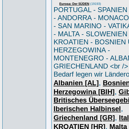
Europa: Der SÜDEN
(19193)
PORTUGAL - SPANIEN - 
- ANDORRA - MONACO 
- SAN MARINO - VATI
- MALTA - SLOWENIEN 
KROATIEN - BOSNIEN
HERZEGOWINA -
MONTENEGRO - ALBAN
GRIECHENLAND <br /> 
Bedarf legen wir Ländero
,
Albanien [AL]
Bosnie
,
Herzegowina [BIH]
Gib
Britisches Überseegebi
,
Iberischen Halbinsel
,
Griechenland [GR]
Ita
,
KROATIEN [HR]
Malta