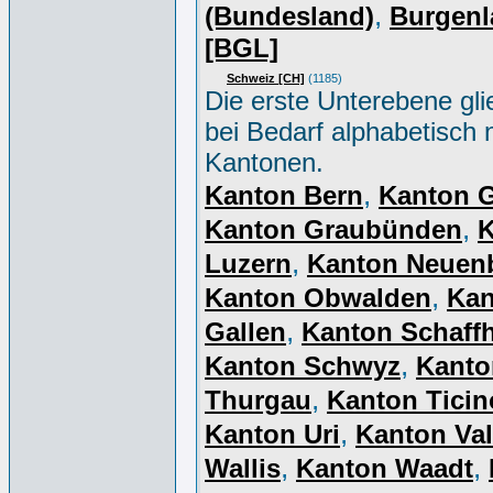
,
(Bundesland)
Burgenl
[BGL]
Schweiz [CH]
(1185)
Die erste Unterebene gli
bei Bedarf alphabetisch 
Kantonen.
,
Kanton Bern
Kanton 
,
Kanton Graubünden
K
,
Luzern
Kanton Neuen
,
Kanton Obwalden
Kan
,
Gallen
Kanton Schaff
,
Kanton Schwyz
Kanto
,
Thurgau
Kanton Ticin
,
Kanton Uri
Kanton Val
,
,
Wallis
Kanton Waadt