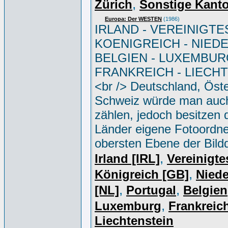
,
Zürich
Sonstige Kant
Europa: Der WESTEN
(1986)
IRLAND - VEREINIGTE
KOENIGREICH - NIED
BELGIEN - LUXEMBUR
FRANKREICH - LIECH
<br /> Deutschland, Öste
Schweiz würde man auc
zählen, jedoch besitzen 
Länder eigene Fotoordne
obersten Ebene der Bild
,
Irland [IRL]
Vereinigte
,
Königreich [GB]
Niede
,
,
[NL]
Portugal
Belgien
,
Luxemburg
Frankreich
Liechtenstein