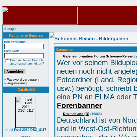
4 images
Registrierte Benutzer
Schoener-Reisen - Bildergalerie
Benutzername:
Kategorien
Passwort:
Galerieinformation Forum Schoener-Reisen
(2
Beim nächsten Besuch
Wer vor seinem Bilduplo
automatisch anmelden?
neuen noch nicht angele
Fotoordner (Land, Region
»
Password vergessen
»
Registrierung
usw.) benötigt, schreibt 
Zufallsbild
eine PN an ELMA oder 
Forenbanner
Deutschland [D]
(19066)
Deutschland ist von Nor
und in West-Ost-Richtun
Insel Poel 2014 DSC_8117