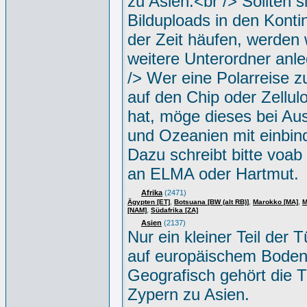
zu Asien.<br /> Sollten s
Bilduploads in den Konti
der Zeit häufen, werden w
weitere Unterordner anle
/> Wer eine Polarreise zu
auf den Chip oder Zellul
hat, möge dieses bei Aus
und Ozeanien mit einbin
Dazu schreibt bitte voab
an ELMA oder Hartmut.
Afrika
(2471)
,
,
,
Ägypten [ET]
Botsuana [BW (alt RB)]
Marokko [MA]
M
,
[NAM]
Südafrika [ZA]
Asien
(2137)
Nur ein kleiner Teil der Tü
auf europäischem Boden
Geografisch gehört die T
Zypern zu Asien.