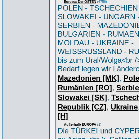
Europa: Der OSTEN
(6756)
POLEN - TSCHECHIEN 
SLOWAKEI - UNGARN 
SERBIEN - MAZEDONIE
BULGARIEN - RUMAEN
MOLDAU - UKRAINE -
WEISSRUSSLAND - R
bis zum Ural/Wolga<br /
Bedarf legen wir Ländero
,
Mazedonien [MK]
Pole
,
Rumänien [RO]
Serbi
,
Slowakei [SK]
Tschec
,
Republik [CZ]
Ukraine
[H]
Außerhalb EUROPA
(1)
Die TÜRKEI und CYPER