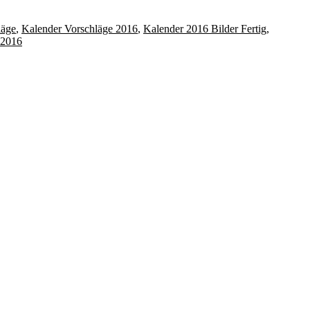
läge
,
Kalender Vorschläge 2016
,
Kalender 2016 Bilder Fertig
,
r 2016