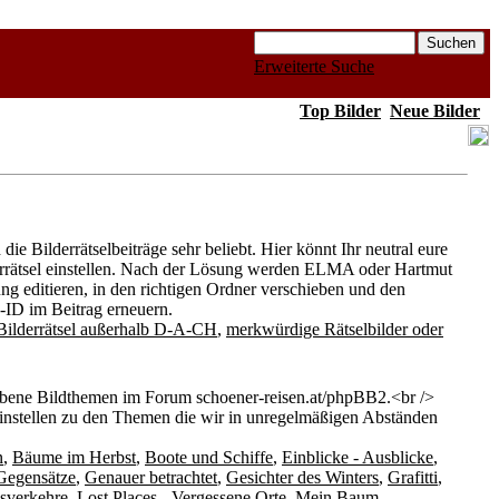
Erweiterte Suche
Top Bilder
Neue Bilder
ie Bilderrätselbeiträge sehr beliebt. Hier könnt Ihr neutral eure
derrätsel einstellen. Nach der Lösung werden ELMA oder Hartmut
ung editieren, in den richtigen Ordner verschieben und den
d-ID im Beitrag erneuern.
Bilderrätsel außerhalb D-A-CH
,
merkwürdige Rätselbilder oder
bene Bildthemen im Forum schoener-reisen.at/phpBB2.<br />
einstellen zu den Themen die wir in unregelmäßigen Abständen
n
,
Bäume im Herbst
,
Boote und Schiffe
,
Einblicke - Ausblicke
,
Gegensätze
,
Genauer betrachtet
,
Gesichter des Winters
,
Grafitti
,
sverkehre
,
Lost Places - Vergessene Orte
,
Mein Baum
,