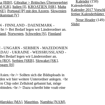
Kalender
(150)
na [BIH]
,
Gibraltar > Britisches Überseegebiet
Kalenderbilder
nd [GR]
,
Italien [I]
,
KROATIEN [HR]
,
Malta
Kalender 2017 Vorsch
NE]
,
Portugal [P] mit den Azoren
,
Slowenien
fertige Kalenderblätte
ikanstaat [V]
Neue Header
(149)
Slider
 - FINNLAND - DAENEMARK -
 Bei Bedarf legen wir Länderordner an.
land
,
Norwegen
,
Schweden [S]
,
Finnland
 - UNGARN - SERBIEN - MAZEDONIEN
LDAU - UKRAINE - WEISSRUSSLAND -
i Bedarf legen wir Länderordner an.
n [RO]
,
Serbien [SRB]
,
Slowakei [SK]
,
ngarn [H]
n.<br /> Sollten sich die Bilduploads in
den wir hier weitere Unterordner anlegen. <br
den Chip oder Zelluloid gebannt hat, möge
nbinden.<br /> Dazu schreibt bitte voab eine
Marokko [MA]
,
Mauritius
,
Namibia [NAM]
,