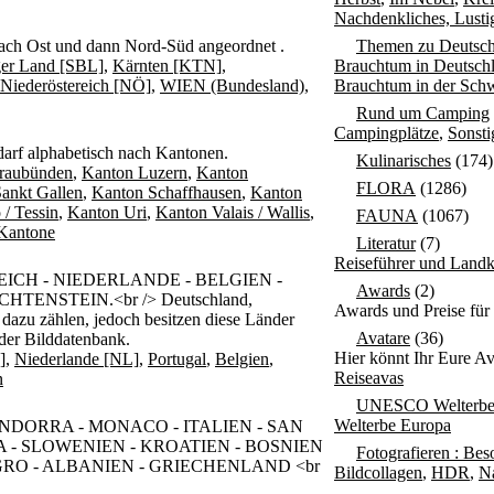
Nachdenkliches, Lusti
nach Ost und dann Nord-Süd angeordnet .
Themen zu Deutsch
ger Land [SBL]
,
Kärnten [KTN]
,
Brauchtum in Deutsch
Niederöstereich [NÖ]
,
WIEN (Bundesland)
,
Brauchtum in der Sch
Rund um Camping
Campingplätze
,
Sonst
darf alphabetisch nach Kantonen.
Kulinarisches
(174)
raubünden
,
Kanton Luzern
,
Kanton
FLORA
(1286)
ankt Gallen
,
Kanton Schaffhausen
,
Kanton
 / Tessin
,
Kanton Uri
,
Kanton Valais / Wallis
,
FAUNA
(1067)
 Kantone
Literatur
(7)
Reiseführer und Landk
ICH - NIEDERLANDE - BELGIEN -
Awards
(2)
TENSTEIN.<br /> Deutschland,
Awards und Preise für
azu zählen, jedoch besitzen diese Länder
Avatare
(36)
 der Bilddatenbank.
Hier könnt Ihr Eure Av
]
,
Niederlande [NL]
,
Portugal
,
Belgien
,
Reiseavas
n
UNESCO Welterb
Welterbe Europa
- ANDORRA - MONACO - ITALIEN - SAN
 - SLOWENIEN - KROATIEN - BOSNIEN
Fotografieren : Bes
O - ALBANIEN - GRIECHENLAND <br
Bildcollagen
,
HDR
,
N