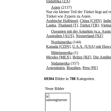
Südafrika [ZA]
Asien
(2137)
Nur ein kleiner Teil der Türkei liegt au
Türkei wie Zypern zu Asien.
Arabische Halbinsel
,
China [CHN]
,
Indi
Lanka
,
Thailand [T]
,
Türkei [TR]
,
Vietn
Ozeanien mit der Antarktis (u.a. Aust
Australien [AUS]
,
Neuseeland [NZ]
Nordamerika
(144)
Kanada [CDN]
,
U.S.A. [USA] mit Hawai
Mittelamerika
(1)
Mexiko [MEX]
,
Belize [BZ]
,
Die Antille
Südamerika
(357)
Argentinien
,
Brasilien
,
Peru [PE]
69304
Bilder in
788
Kategorien.
Neue Bilder