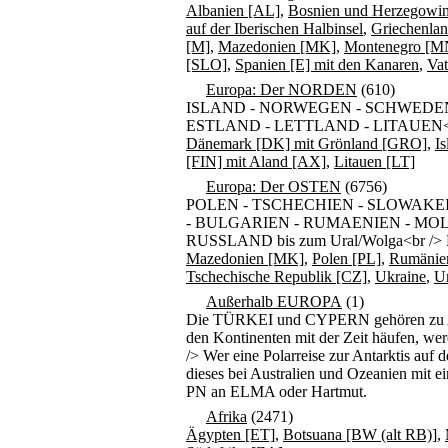
Albanien [AL]
,
Bosnien und Herzegowi
auf der Iberischen Halbinsel
,
Griechenla
[M]
,
Mazedonien [MK]
,
Montenegro [M
[SLO]
,
Spanien [E] mit den Kanaren
,
Vat
Europa: Der NORDEN
(610)
ISLAND - NORWEGEN - SCHWEDEN
ESTLAND - LETTLAND - LITAUEN<br />
Dänemark [DK] mit Grönland [GRO]
,
Is
[FIN] mit Aland [AX]
,
Litauen [LT]
Europa: Der OSTEN
(6756)
POLEN - TSCHECHIEN - SLOWAKEI
- BULGARIEN - RUMAENIEN - MO
RUSSLAND bis zum Ural/Wolga<br /> Be
Mazedonien [MK]
,
Polen [PL]
,
Rumänie
Tschechische Republik [CZ]
,
Ukraine
,
U
Außerhalb EUROPA
(1)
Die TÜRKEI und CYPERN gehören zu Asie
den Kontinenten mit der Zeit häufen, wer
/> Wer eine Polarreise zur Antarktis auf 
dieses bei Australien und Ozeanien mit ei
PN an ELMA oder Hartmut.
Afrika
(2471)
Ägypten [ET]
,
Botsuana [BW (alt RB)]
,