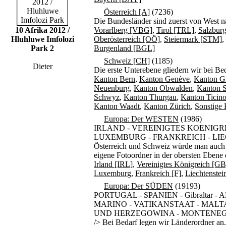
Österreich [A]
(7236)
Die Bundesländer sind zuerst von West 
10 Afrika 2012 /
Vorarlberg [VBG]
,
Tirol [TRL]
,
Salzbur
Hluhluwe Imfolozi
Oberösterreich [OÖ]
,
Steiermark [STM]
,
Park 2
Burgenland [BGL]
Schweiz [CH]
(1185)
Dieter
Die erste Unterebene gliedern wir bei Be
Kanton Bern
,
Kanton Genève
,
Kanton G
Neuenburg
,
Kanton Obwalden
,
Kanton S
Schwyz
,
Kanton Thurgau
,
Kanton Ticino
Kanton Waadt
,
Kanton Zürich
,
Sonstige
Europa: Der WESTEN
(1986)
IRLAND - VEREINIGTES KOENIGRE
LUXEMBURG - FRANKREICH - LIECH
Österreich und Schweiz würde man auch d
eigene Fotoordner in der obersten Ebene
Irland [IRL]
,
Vereinigtes Königreich [GB
Luxemburg
,
Frankreich [F]
,
Liechtenstei
Europa: Der SÜDEN
(19193)
PORTUGAL - SPANIEN - Gibraltar 
MARINO - VATIKANSTAAT - MALTA
UND HERZEGOWINA - MONTENEGR
/> Bei Bedarf legen wir Länderordner an.