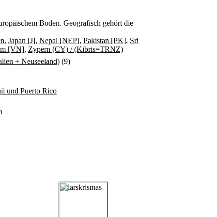
f europäischem Boden. Geografisch gehört die
en
,
Japan [J]
,
Nepal [NEP]
,
Pakistan [PK]
,
Sri
am [VN]
,
Zypern (CY) / (Kibris=TRNZ)
ralien + Neuseeland)
(9)
i und Puerto Rico
n