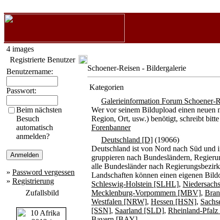
4 images
Registrierte Benutzer
Schoener-Reisen - Bildergalerie
Benutzername:
Kategorien
Passwort:
Galerieinformation Forum Schoener-R
Beim nächsten
Wer vor seinem Bildupload einen neuen n
Besuch
Region, Ort, usw.) benötigt, schreibt b
automatisch
Forenbanner
anmelden?
Deutschland [D]
(19066)
Deutschland ist von Nord nach Süd und i
gruppieren nach Bundesländern, Regierun
alle Bundesländer nach Regierungsbezirke
»
Password vergessen
Landschaften können einen eigenen Bildo
»
Registrierung
Schleswig-Holstein [SLHL]
,
Niedersach
Zufallsbild
Mecklenburg-Vorpommern [MBV]
,
Bran
Westfalen [NRW]
,
Hessen [HSN]
,
Sachs
[SSN]
,
Saarland [SLD]
,
Rheinland-Pfal
Bayern [BAY]