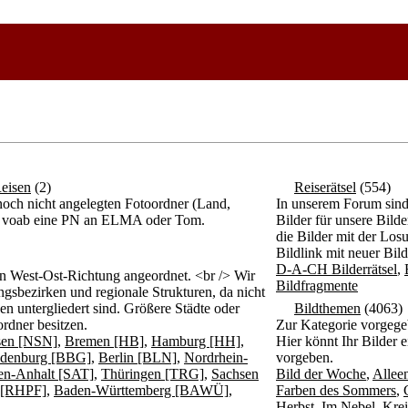
eisen
(2)
Reiserätsel
(554)
och nicht angelegten Fotoordner (Land,
In unserem Forum sind d
itte voab eine PN an ELMA oder Tom.
Bilder für unsere Bil
die Bilder mit der Los
Bildlink mit neuer Bil
D-A-CH Bilderrätsel
,
n West-Ost-Richtung angeordnet. <br /> Wir
Bildfragmente
gsbezirken und regionale Strukturen, da nicht
n untergliedert sind. Größere Städte oder
Bildthemen
(4063)
rdner besitzen.
Zur Kategorie vorgege
sen [NSN]
,
Bremen [HB]
,
Hamburg [HH]
,
Hier könnt Ihr Bilder 
denburg [BBG]
,
Berlin [BLN]
,
Nordrhein-
vorgeben.
en-Anhalt [SAT]
,
Thüringen [TRG]
,
Sachsen
Bild der Woche
,
Allee
z [RHPF]
,
Baden-Württemberg [BAWÜ]
,
Farben des Sommers
,
Herbst
,
Im Nebel
,
Krei