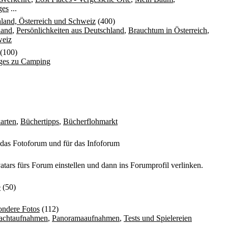
ges
...
land, Österreich und Schweiz
(400)
land
,
Persönlichkeiten aus Deutschland
,
Brauchtum in Österreich
,
weiz
(100)
iges zu Camping
arten
,
Büchertipps
,
Bücherflohmarkt
 das Fotoforum und für das Infoforum
atars fürs Forum einstellen und dann ins Forumprofil verlinken.
e
(50)
ondere Fotos
(112)
achtaufnahmen
,
Panoramaaufnahmen
,
Tests und Spielereien