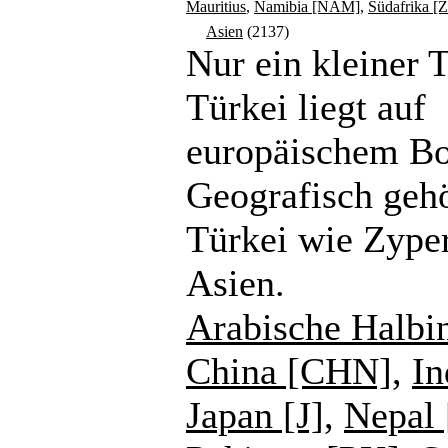
Mauritius
,
Namibia [NAM]
,
Südafrika [
Asien
(2137)
Nur ein kleiner T
Türkei liegt auf
europäischem B
Geografisch gehö
Türkei wie Zype
Asien.
Arabische Halbi
China [CHN]
,
In
Japan [J]
,
Nepal