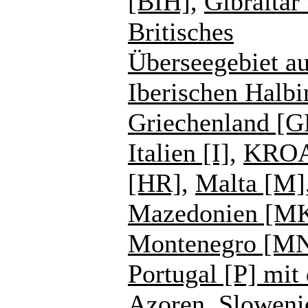
[BIH]
,
Gibraltar
Britisches
Überseegebiet au
Iberischen Halbi
Griechenland [G
Italien [I]
,
KROA
[HR]
,
Malta [M]
Mazedonien [M
Montenegro [M
Portugal [P] mit
Azoren
,
Sloweni