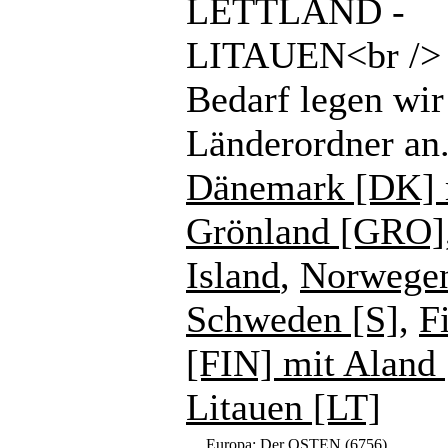
LETTLAND -
LITAUEN<br /> 
Bedarf legen wir
Länderordner an
Dänemark [DK] 
Grönland [GRO]
Island
,
Norwege
Schweden [S]
,
F
[FIN] mit Aland
Litauen [LT]
Europa: Der OSTEN
(6756)