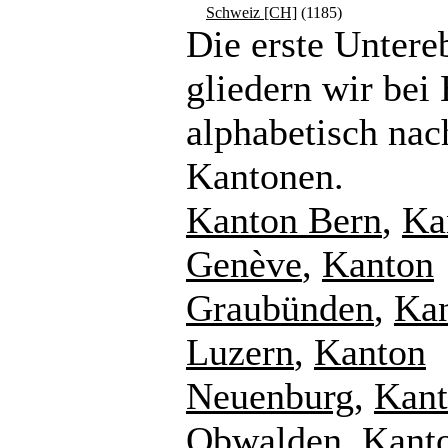
Schweiz [CH]
(1185)
Die erste Untere
gliedern wir bei
alphabetisch nac
Kantonen.
Kanton Bern
,
Ka
Genève
,
Kanton
Graubünden
,
Ka
Luzern
,
Kanton
Neuenburg
,
Kan
Obwalden
,
Kant