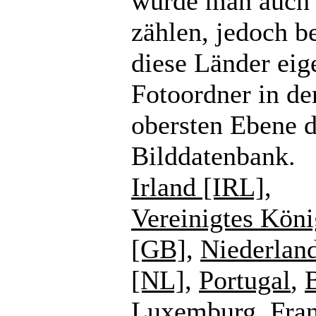
würde man auch
zählen, jedoch b
diese Länder eig
Fotoordner in de
obersten Ebene d
Bilddatenbank.
Irland [IRL]
,
Vereinigtes Köni
[GB]
,
Niederlan
[NL]
,
Portugal
,
Luxemburg
,
Fra