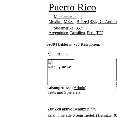
Puerto Rico
Mittelamerika
(1)
Mexiko [MEX]
,
Belize [BZ]
,
Die Antille
Südamerika
(357)
Argentinien
,
Brasilien
,
Peru [PE]
69304
Bilder in
788
Kategorien.
Neue Bilder
saisongruesse
(
Admin
)
Tests und Spielereien
Zur Zeit aktive Benutzer: 779
Es sind gerade
0
registrierte(r) Benutzer 