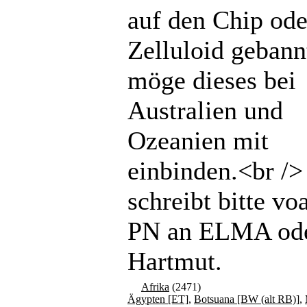
auf den Chip ode
Zelluloid gebannt
möge dieses bei
Australien und
Ozeanien mit
einbinden.<br /
schreibt bitte vo
PN an ELMA od
Hartmut.
Afrika
(2471)
Ägypten [ET]
,
Botsuana [BW (alt RB)]
,