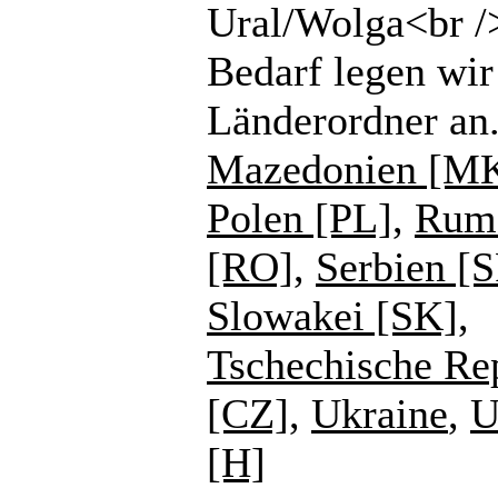
Ural/Wolga<br /
Bedarf legen wir
Länderordner an
Mazedonien [M
Polen [PL]
,
Rum
[RO]
,
Serbien [
Slowakei [SK]
,
Tschechische Re
[CZ]
,
Ukraine
,
U
[H]