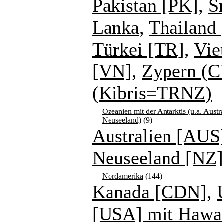
Pakistan [PK]
,
S
Lanka
,
Thailand 
Türkei [TR]
,
Vie
[VN]
,
Zypern (C
(Kibris=TRNZ)
Ozeanien mit der Antarktis (u.a. Austr
Neuseeland)
(9)
Australien [AUS
Neuseeland [NZ
Nordamerika
(144)
Kanada [CDN]
,
[USA] mit Hawa