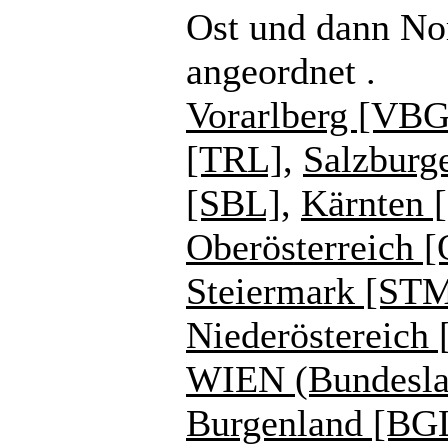
Ost und dann No
angeordnet .
Vorarlberg [VBG
[TRL]
,
Salzburg
[SBL]
,
Kärnten 
Oberösterreich 
Steiermark [ST
Niederöstereich
WIEN (Bundesla
Burgenland [BG