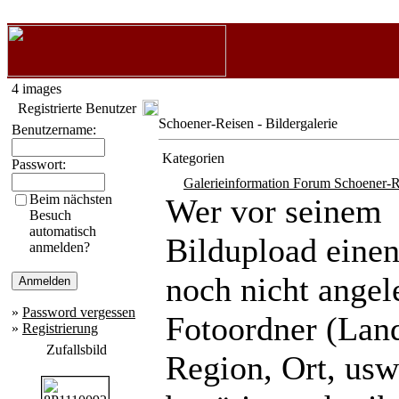
4 images
Registrierte Benutzer
Schoener-Reisen - Bildergalerie
Benutzername:
Kategorien
Passwort:
Galerieinformation Forum Schoener-R
Beim nächsten
Wer vor seinem
Besuch
automatisch
Bildupload eine
anmelden?
noch nicht angel
»
Password vergessen
Fotoordner (Lan
»
Registrierung
Zufallsbild
Region, Ort, usw