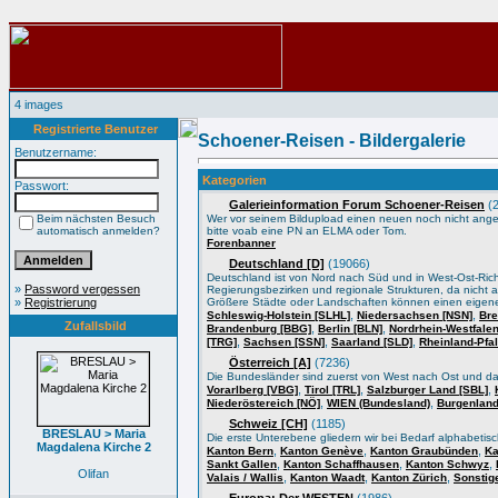
4 images
Registrierte Benutzer
Schoener-Reisen - Bildergalerie
Benutzername:
Kategorien
Passwort:
Galerieinformation Forum Schoener-Reisen
(2
Beim nächsten Besuch
Wer vor seinem Bildupload einen neuen noch nicht angele
automatisch anmelden?
bitte voab eine PN an ELMA oder Tom.
Forenbanner
Deutschland [D]
(19066)
Deutschland ist von Nord nach Süd und in West-Ost-Ric
»
Password vergessen
Regierungsbezirken und regionale Strukturen, da nicht a
»
Registrierung
Größere Städte oder Landschaften können einen eigene
,
,
Schleswig-Holstein [SLHL]
Niedersachsen [NSN]
Bre
Zufallsbild
,
,
Brandenburg [BBG]
Berlin [BLN]
Nordrhein-Westfale
,
,
,
[TRG]
Sachsen [SSN]
Saarland [SLD]
Rheinland-Pfa
Österreich [A]
(7236)
Die Bundesländer sind zuerst von West nach Ost und d
,
,
,
Vorarlberg [VBG]
Tirol [TRL]
Salzburger Land [SBL]
,
,
Niederöstereich [NÖ]
WIEN (Bundesland)
Burgenland
Schweiz [CH]
(1185)
BRESLAU > Maria
Die erste Unterebene gliedern wir bei Bedarf alphabeti
Magdalena Kirche 2
,
,
,
Kanton Bern
Kanton Genève
Kanton Graubünden
Ka
,
,
,
Sankt Gallen
Kanton Schaffhausen
Kanton Schwyz
Olifan
,
,
,
Valais / Wallis
Kanton Waadt
Kanton Zürich
Sonstig