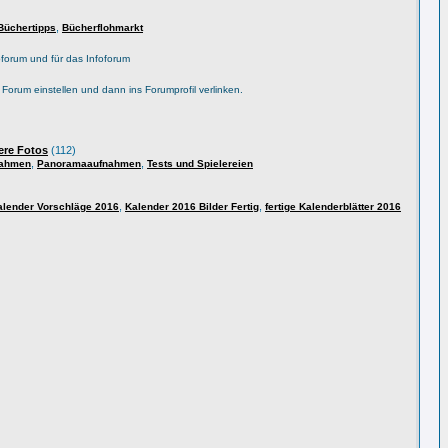
,
Büchertipps
Bücherflohmarkt
forum und für das Infoforum
s Forum einstellen und dann ins Forumprofil verlinken.
ere Fotos
(112)
,
,
nahmen
Panoramaaufnahmen
Tests und Spielereien
,
,
alender Vorschläge 2016
Kalender 2016 Bilder Fertig
fertige Kalenderblätter 2016