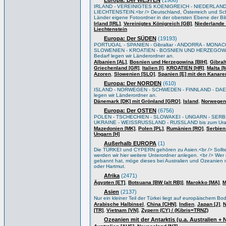
Europa: Der WESTEN
(1986)
IRLAND - VEREINIGTES KOENIGREICH - NIEDERLAND
LIECHTENSTEIN.<br /> Deutschland, Österreich und Sch
Länder eigene Fotoordner in der obersten Ebene der Bi
,
,
Irland [IRL]
Vereinigtes Königreich [GB]
Niederlande 
Liechtenstein
Europa: Der SÜDEN
(19193)
PORTUGAL - SPANIEN - Gibraltar - ANDORRA - MONACO
SLOWENIEN - KROATIEN - BOSNIEN UND HERZEGOWIN
Bedarf legen wir Länderordner an.
,
,
Albanien [AL]
Bosnien und Herzegowina [BIH]
Gibral
,
,
,
Griechenland [GR]
Italien [I]
KROATIEN [HR]
Malta [
,
,
Azoren
Slowenien [SLO]
Spanien [E] mit den Kanare
Europa: Der NORDEN
(610)
ISLAND - NORWEGEN - SCHWEDEN - FINNLAND - DAEN
legen wir Länderordner an.
,
,
Dänemark [DK] mit Grönland [GRO]
Island
Norwegen
Europa: Der OSTEN
(6756)
POLEN - TSCHECHIEN - SLOWAKEI - UNGARN - SERB
UKRAINE - WEISSRUSSLAND - RUSSLAND bis zum Ural/Wo
,
,
,
Mazedonien [MK]
Polen [PL]
Rumänien [RO]
Serbien
Ungarn [H]
Außerhalb EUROPA
(1)
Die TÜRKEI und CYPERN gehören zu Asien.<br /> Sollten 
werden wir hier weitere Unterordner anlegen. <br /> Wer e
gebannt hat, möge dieses bei Australien und Ozeanien m
oder Hartmut.
Afrika
(2471)
,
,
,
Ägypten [ET]
Botsuana [BW (alt RB)]
Marokko [MA]
M
Asien
(2137)
Nur ein kleiner Teil der Türkei liegt auf europäischem B
,
,
,
,
Arabische Halbinsel
China [CHN]
Indien
Japan [J]
N
,
,
[TR]
Vietnam [VN]
Zypern (CY) / (Kibris=TRNZ)
Ozeanien mit der Antarktis (u.a. Australien +