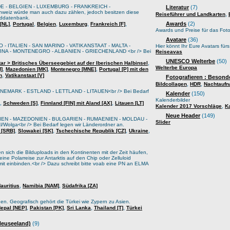
E - BELGIEN - LUXEMBURG - FRANKREICH -
Literatur
(7)
weiz würde man auch dazu zählen, jedoch besitzen diese
,
Reiseführer und Landkarten
lddatenbank.
,
,
,
,
,
Awards
(2)
[NL]
Portugal
Belgien
Luxemburg
Frankreich [F]
Awards und Preise für das Foto
Avatare
(36)
 - ITALIEN - SAN MARINO - VATIKANSTAAT - MALTA -
Hier könnt Ihr Eure Avatars für
A - MONTENEGRO - ALBANIEN - GRIECHENLAND <br /> Bei
Reiseavas
UNESCO Welterbe
(50)
,
tar > Britisches Überseegebiet auf der Iberischen Halbinsel
Welterbe Europa
,
,
,
M]
Mazedonien [MK]
Montenegro [MNE]
Portugal [P] mit den
,
n
Vatikanstaat [V]
Fotografieren : Besond
,
,
Bildcollagen
HDR
Nachtauf
EMARK - ESTLAND - LETTLAND - LITAUEN<br /> Bei Bedarf
Kalender
(150)
Kalenderbilder
,
,
,
Schweden [S]
Finnland [FIN] mit Aland [AX]
Litauen [LT]
,
Kalender 2017 Vorschläge
K
Neue Header
(149)
IEN - MAZEDONIEN - BULGARIEN - RUMAENIEN - MOLDAU -
Slider
lga<br /> Bei Bedarf legen wir Länderordner an.
,
,
,
,
 [SRB]
Slowakei [SK]
Tschechische Republik [CZ]
Ukraine
sich die Bilduploads in den Kontinenten mit der Zeit häufen,
ine Polarreise zur Antarktis auf den Chip oder Zelluloid
it einbinden.<br /> Dazu schreibt bitte voab eine PN an ELMA
,
,
auritius
Namibia [NAM]
Südafrika [ZA]
oden. Geografisch gehört die Türkei wie Zypern zu Asien.
,
,
,
,
epal [NEP]
Pakistan [PK]
Sri Lanka
Thailand [T]
Türkei
 Neuseeland)
(9)