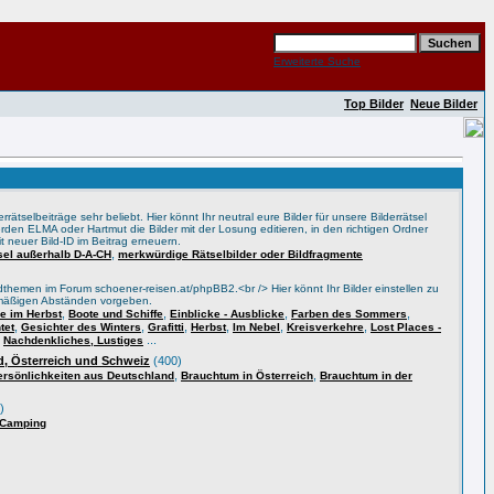
Erweiterte Suche
Top Bilder
Neue Bilder
rätselbeiträge sehr beliebt. Hier könnt Ihr neutral eure Bilder für unsere Bilderrätsel
rden ELMA oder Hartmut die Bilder mit der Losung editieren, in den richtigen Ordner
t neuer Bild-ID im Beitrag erneuern.
,
tsel außerhalb D-A-CH
merkwürdige Rätselbilder oder Bildfragmente
themen im Forum schoener-reisen.at/phpBB2.<br /> Hier könnt Ihr Bilder einstellen zu
lmäßigen Abständen vorgeben.
,
,
,
,
 im Herbst
Boote und Schiffe
Einblicke - Ausblicke
Farben des Sommers
,
,
,
,
,
,
tet
Gesichter des Winters
Grafitti
Herbst
Im Nebel
Kreisverkehre
Lost Places -
,
...
Nachdenkliches, Lustiges
, Österreich und Schweiz
(400)
,
,
ersönlichkeiten aus Deutschland
Brauchtum in Österreich
Brauchtum in der
)
 Camping