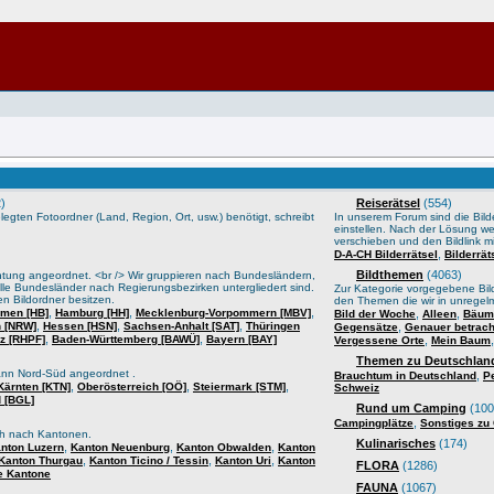
)
Reiserätsel
(554)
gten Fotoordner (Land, Region, Ort, usw.) benötigt, schreibt
In unserem Forum sind die Bilder
einstellen. Nach der Lösung we
verschieben und den Bildlink mi
,
D-A-CH Bilderrätsel
Bilderrä
Bildthemen
(4063)
htung angeordnet. <br /> Wir gruppieren nach Bundesländern,
lle Bundesländer nach Regierungsbezirken untergliedert sind.
Zur Kategorie vorgegebene Bild
n Bildordner besitzen.
den Themen die wir in unrege
,
,
,
men [HB]
Hamburg [HH]
Mecklenburg-Vorpommern [MBV]
,
,
Bild der Woche
Alleen
Bäume
,
,
,
n [NRW]
Hessen [HSN]
Sachsen-Anhalt [SAT]
Thüringen
,
Gegensätze
Genauer betrach
,
,
lz [RHPF]
Baden-Württemberg [BAWÜ]
Bayern [BAY]
,
Vergessene Orte
Mein Baum
Themen zu Deutschland
ann Nord-Süd angeordnet .
,
Brauchtum in Deutschland
P
,
,
,
Kärnten [KTN]
Oberösterreich [OÖ]
Steiermark [STM]
Schweiz
 [BGL]
Rund um Camping
(100
,
Campingplätze
Sonstiges zu
sch nach Kantonen.
Kulinarisches
(174)
,
,
,
nton Luzern
Kanton Neuenburg
Kanton Obwalden
Kanton
,
,
,
Kanton Thurgau
Kanton Ticino / Tessin
Kanton Uri
Kanton
FLORA
(1286)
e Kantone
FAUNA
(1067)