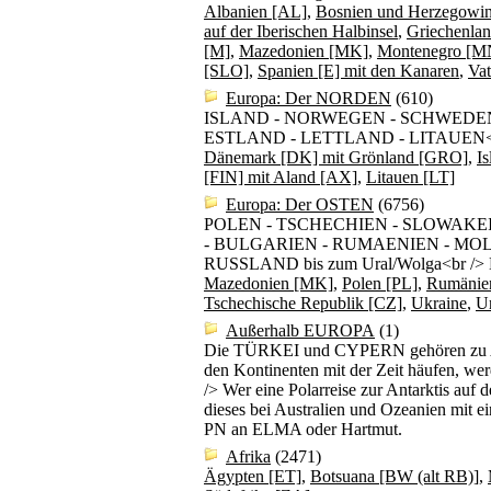
Albanien [AL]
,
Bosnien und Herzegowi
auf der Iberischen Halbinsel
,
Griechenla
[M]
,
Mazedonien [MK]
,
Montenegro [M
[SLO]
,
Spanien [E] mit den Kanaren
,
Vat
Europa: Der NORDEN
(610)
ISLAND - NORWEGEN - SCHWEDEN
ESTLAND - LETTLAND - LITAUEN<br />
Dänemark [DK] mit Grönland [GRO]
,
Is
[FIN] mit Aland [AX]
,
Litauen [LT]
Europa: Der OSTEN
(6756)
POLEN - TSCHECHIEN - SLOWAKEI
- BULGARIEN - RUMAENIEN - MO
RUSSLAND bis zum Ural/Wolga<br /> Be
Mazedonien [MK]
,
Polen [PL]
,
Rumänie
Tschechische Republik [CZ]
,
Ukraine
,
U
Außerhalb EUROPA
(1)
Die TÜRKEI und CYPERN gehören zu Asie
den Kontinenten mit der Zeit häufen, wer
/> Wer eine Polarreise zur Antarktis auf 
dieses bei Australien und Ozeanien mit ei
PN an ELMA oder Hartmut.
Afrika
(2471)
Ägypten [ET]
,
Botsuana [BW (alt RB)]
,