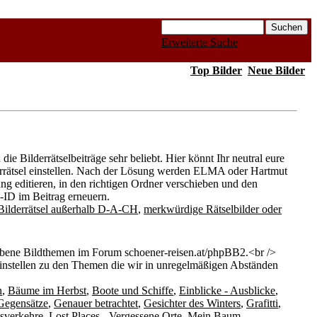
Erweiterte Suche
Top Bilder
Neue Bilder
ie Bilderrätselbeiträge sehr beliebt. Hier könnt Ihr neutral eure
derrätsel einstellen. Nach der Lösung werden ELMA oder Hartmut
ung editieren, in den richtigen Ordner verschieben und den
d-ID im Beitrag erneuern.
Bilderrätsel außerhalb D-A-CH
,
merkwürdige Rätselbilder oder
bene Bildthemen im Forum schoener-reisen.at/phpBB2.<br />
einstellen zu den Themen die wir in unregelmäßigen Abständen
n
,
Bäume im Herbst
,
Boote und Schiffe
,
Einblicke - Ausblicke
,
Gegensätze
,
Genauer betrachtet
,
Gesichter des Winters
,
Grafitti
,
sverkehre
,
Lost Places - Vergessene Orte
,
Mein Baum
,