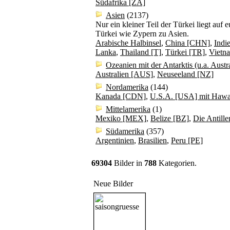
Südafrika [ZA]
Asien
(2137)
Nur ein kleiner Teil der Türkei liegt au
Türkei wie Zypern zu Asien.
Arabische Halbinsel
,
China [CHN]
,
Indi
Lanka
,
Thailand [T]
,
Türkei [TR]
,
Vietn
Ozeanien mit der Antarktis (u.a. Aust
Australien [AUS]
,
Neuseeland [NZ]
Nordamerika
(144)
Kanada [CDN]
,
U.S.A. [USA] mit Hawai
Mittelamerika
(1)
Mexiko [MEX]
,
Belize [BZ]
,
Die Antille
Südamerika
(357)
Argentinien
,
Brasilien
,
Peru [PE]
69304
Bilder in
788
Kategorien.
Neue Bilder