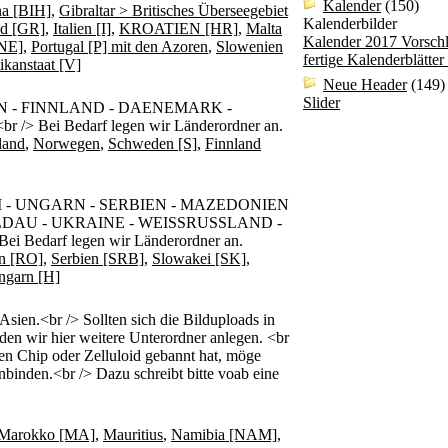
Kalender
(150)
na [BIH]
,
Gibraltar > Britisches Überseegebiet
Kalenderbilder
nd [GR]
,
Italien [I]
,
KROATIEN [HR]
,
Malta
Kalender 2017 Vorsch
NE]
,
Portugal [P] mit den Azoren
,
Slowenien
fertige Kalenderblätte
ikanstaat [V]
Neue Header
(149)
Slider
 - FINNLAND - DAENEMARK -
 Bei Bedarf legen wir Länderordner an.
land
,
Norwegen
,
Schweden [S]
,
Finnland
 - UNGARN - SERBIEN - MAZEDONIEN
LDAU - UKRAINE - WEISSRUSSLAND -
i Bedarf legen wir Länderordner an.
n [RO]
,
Serbien [SRB]
,
Slowakei [SK]
,
ngarn [H]
n.<br /> Sollten sich die Bilduploads in
den wir hier weitere Unterordner anlegen. <br
den Chip oder Zelluloid gebannt hat, möge
nbinden.<br /> Dazu schreibt bitte voab eine
Marokko [MA]
,
Mauritius
,
Namibia [NAM]
,