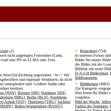
eisen
(2)
Reiserätsel
(554)
och nicht angelegten Fotoordner (Land,
In unserem Forum sind d
itte voab eine PN an ELMA oder Tom.
Bilder für unsere Bil
die Bilder mit der Los
Bildlink mit neuer Bil
D-A-CH Bilderrätsel
,
n West-Ost-Richtung angeordnet. <br /> Wir
Bildfragmente
gsbezirken und regionale Strukturen, da nicht
n untergliedert sind. Größere Städte oder
Bildthemen
(4063)
rdner besitzen.
Zur Kategorie vorgege
sen [NSN]
,
Bremen [HB]
,
Hamburg [HH]
,
Hier könnt Ihr Bilder 
denburg [BBG]
,
Berlin [BLN]
,
Nordrhein-
vorgeben.
en-Anhalt [SAT]
,
Thüringen [TRG]
,
Sachsen
Bild der Woche
,
Allee
z [RHPF]
,
Baden-Württemberg [BAWÜ]
,
Farben des Sommers
,
Herbst
,
Im Nebel
,
Krei