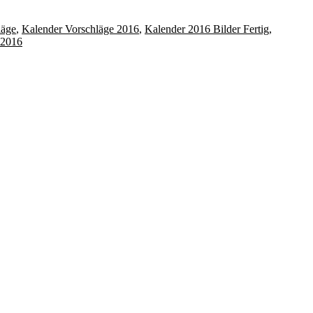
läge
,
Kalender Vorschläge 2016
,
Kalender 2016 Bilder Fertig
,
r 2016