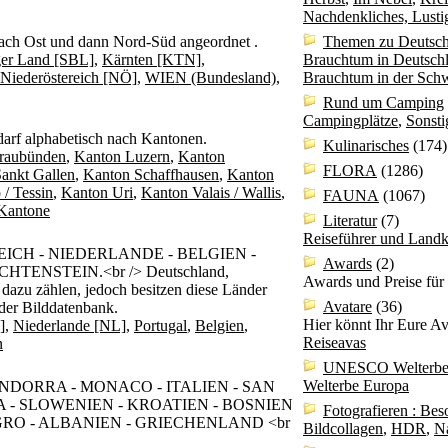
Nachdenkliches, Lusti
nach Ost und dann Nord-Süd angeordnet .
Themen zu Deutsch
ger Land [SBL]
,
Kärnten [KTN]
,
Brauchtum in Deutsch
Niederöstereich [NÖ]
,
WIEN (Bundesland)
,
Brauchtum in der Sch
Rund um Camping
Campingplätze
,
Sonst
darf alphabetisch nach Kantonen.
Kulinarisches
(174)
raubünden
,
Kanton Luzern
,
Kanton
FLORA
(1286)
ankt Gallen
,
Kanton Schaffhausen
,
Kanton
 / Tessin
,
Kanton Uri
,
Kanton Valais / Wallis
,
FAUNA
(1067)
 Kantone
Literatur
(7)
Reiseführer und Landk
ICH - NIEDERLANDE - BELGIEN -
Awards
(2)
TENSTEIN.<br /> Deutschland,
Awards und Preise für
azu zählen, jedoch besitzen diese Länder
Avatare
(36)
 der Bilddatenbank.
Hier könnt Ihr Eure Av
]
,
Niederlande [NL]
,
Portugal
,
Belgien
,
Reiseavas
n
UNESCO Welterb
Welterbe Europa
- ANDORRA - MONACO - ITALIEN - SAN
 - SLOWENIEN - KROATIEN - BOSNIEN
Fotografieren : Bes
O - ALBANIEN - GRIECHENLAND <br
Bildcollagen
,
HDR
,
N