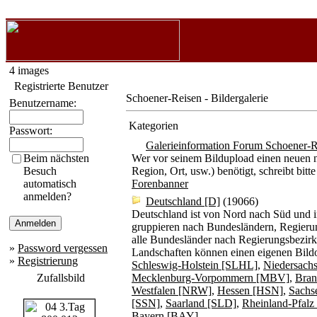
4 images
Registrierte Benutzer
Schoener-Reisen - Bildergalerie
Benutzername:
Kategorien
Passwort:
Galerieinformation Forum Schoener-R
Beim nächsten
Wer vor seinem Bildupload einen neuen n
Besuch
Region, Ort, usw.) benötigt, schreibt b
automatisch
Forenbanner
anmelden?
Deutschland [D]
(19066)
Deutschland ist von Nord nach Süd und i
gruppieren nach Bundesländern, Regierun
alle Bundesländer nach Regierungsbezirke
»
Password vergessen
Landschaften können einen eigenen Bildo
»
Registrierung
Schleswig-Holstein [SLHL]
,
Niedersach
Zufallsbild
Mecklenburg-Vorpommern [MBV]
,
Bran
Westfalen [NRW]
,
Hessen [HSN]
,
Sachs
[SSN]
,
Saarland [SLD]
,
Rheinland-Pfal
Bayern [BAY]