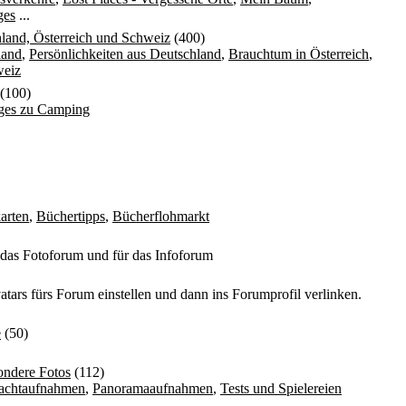
ges
...
land, Österreich und Schweiz
(400)
land
,
Persönlichkeiten aus Deutschland
,
Brauchtum in Österreich
,
weiz
(100)
iges zu Camping
arten
,
Büchertipps
,
Bücherflohmarkt
 das Fotoforum und für das Infoforum
atars fürs Forum einstellen und dann ins Forumprofil verlinken.
e
(50)
ondere Fotos
(112)
achtaufnahmen
,
Panoramaaufnahmen
,
Tests und Spielereien