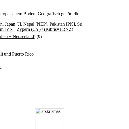
f europäischem Boden. Geografisch gehört die
en
,
Japan [J]
,
Nepal [NEP]
,
Pakistan [PK]
,
Sri
am [VN]
,
Zypern (CY) / (Kibris=TRNZ)
ralien + Neuseeland)
(9)
i und Puerto Rico
n