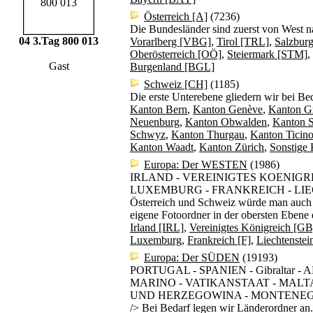
Österreich [A]
(7236)
Die Bundesländer sind zuerst von West 
04 3.Tag 800 013
Vorarlberg [VBG]
,
Tirol [TRL]
,
Salzbur
Oberösterreich [OÖ]
,
Steiermark [STM]
,
Gast
Burgenland [BGL]
Schweiz [CH]
(1185)
Die erste Unterebene gliedern wir bei Be
Kanton Bern
,
Kanton Genève
,
Kanton G
Neuenburg
,
Kanton Obwalden
,
Kanton S
Schwyz
,
Kanton Thurgau
,
Kanton Ticino
Kanton Waadt
,
Kanton Zürich
,
Sonstige
Europa: Der WESTEN
(1986)
IRLAND - VEREINIGTES KOENIGRE
LUXEMBURG - FRANKREICH - LIECH
Österreich und Schweiz würde man auch d
eigene Fotoordner in der obersten Ebene
Irland [IRL]
,
Vereinigtes Königreich [GB
Luxemburg
,
Frankreich [F]
,
Liechtenstei
Europa: Der SÜDEN
(19193)
PORTUGAL - SPANIEN - Gibraltar 
MARINO - VATIKANSTAAT - MALTA
UND HERZEGOWINA - MONTENEGR
/> Bei Bedarf legen wir Länderordner an.