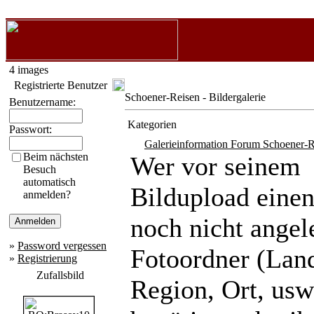
4 images
Registrierte Benutzer
Schoener-Reisen - Bildergalerie
Benutzername:
Kategorien
Passwort:
Galerieinformation Forum Schoener-R
Beim nächsten
Wer vor seinem
Besuch
automatisch
Bildupload eine
anmelden?
noch nicht angel
»
Password vergessen
Fotoordner (Lan
»
Registrierung
Zufallsbild
Region, Ort, usw