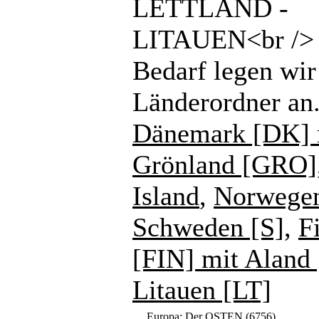
LETTLAND -
LITAUEN<br /> 
Bedarf legen wir
Länderordner an
Dänemark [DK] 
Grönland [GRO]
Island
,
Norwege
Schweden [S]
,
F
[FIN] mit Aland
Litauen [LT]
Europa: Der OSTEN
(6756)