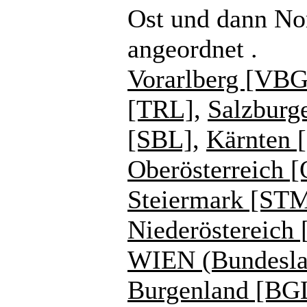
Ost und dann No
angeordnet .
Vorarlberg [VBG
[TRL]
,
Salzburg
[SBL]
,
Kärnten 
Oberösterreich 
Steiermark [ST
Niederöstereich
WIEN (Bundesla
Burgenland [BG