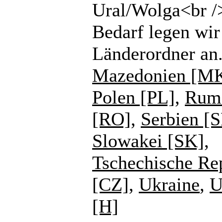
Ural/Wolga<br /
Bedarf legen wir
Länderordner an
Mazedonien [M
Polen [PL]
,
Rum
[RO]
,
Serbien [
Slowakei [SK]
,
Tschechische Re
[CZ]
,
Ukraine
,
U
[H]