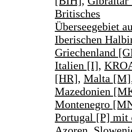
[BIH]
,
Gibraltar
Britisches
Überseegebiet au
Iberischen Halbi
Griechenland [G
Italien [I]
,
KROA
[HR]
,
Malta [M]
Mazedonien [M
Montenegro [M
Portugal [P] mit
Azoren
,
Sloweni