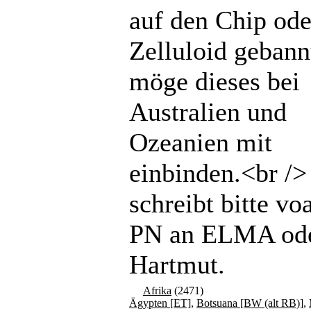
auf den Chip ode
Zelluloid gebannt
möge dieses bei
Australien und
Ozeanien mit
einbinden.<br /
schreibt bitte vo
PN an ELMA od
Hartmut.
Afrika
(2471)
Ägypten [ET]
,
Botsuana [BW (alt RB)]
,