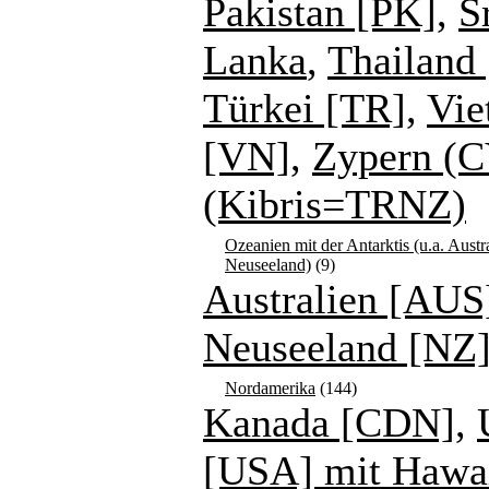
Pakistan [PK]
,
S
Lanka
,
Thailand 
Türkei [TR]
,
Vie
[VN]
,
Zypern (C
(Kibris=TRNZ)
Ozeanien mit der Antarktis (u.a. Austr
Neuseeland)
(9)
Australien [AUS
Neuseeland [NZ
Nordamerika
(144)
Kanada [CDN]
,
[USA] mit Hawa