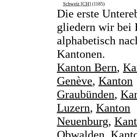
Schweiz [CH]
(1185)
Die erste Untere
gliedern wir bei
alphabetisch nac
Kantonen.
Kanton Bern
,
Ka
Genève
,
Kanton
Graubünden
,
Ka
Luzern
,
Kanton
Neuenburg
,
Kan
Obwalden
,
Kant