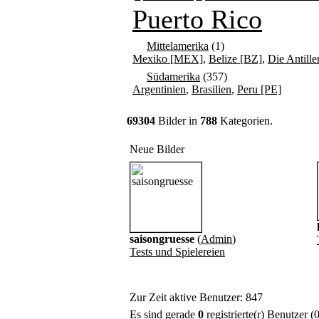
Puerto Rico
Mittelamerika
(1)
Mexiko [MEX]
,
Belize [BZ]
,
Die Antille
Südamerika
(357)
Argentinien
,
Brasilien
,
Peru [PE]
69304
Bilder in
788
Kategorien.
Neue Bilder
saisongruesse
(
Admin
)
Tests und Spielereien
Zur Zeit aktive Benutzer: 847
Es sind gerade
0
registrierte(r) Benutzer 