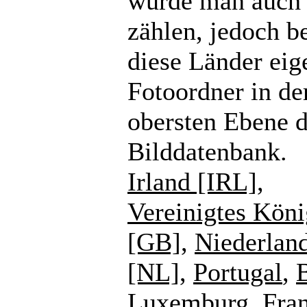
würde man auch
zählen, jedoch b
diese Länder eig
Fotoordner in de
obersten Ebene d
Bilddatenbank.
Irland [IRL]
,
Vereinigtes Köni
[GB]
,
Niederlan
[NL]
,
Portugal
,
Luxemburg
,
Fra