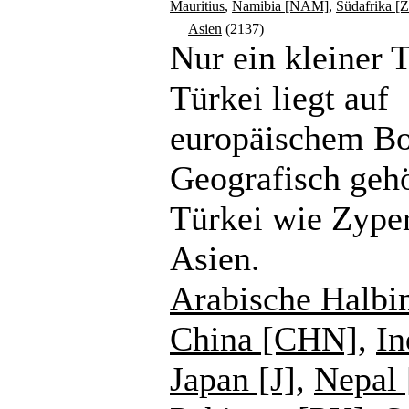
Mauritius
,
Namibia [NAM]
,
Südafrika [
Asien
(2137)
Nur ein kleiner T
Türkei liegt auf
europäischem B
Geografisch gehö
Türkei wie Zype
Asien.
Arabische Halbi
China [CHN]
,
In
Japan [J]
,
Nepal