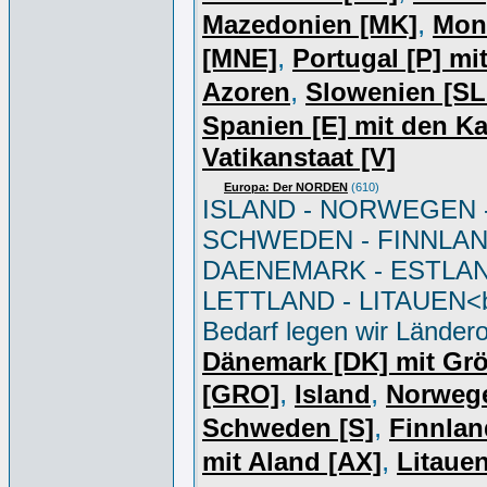
,
Mazedonien [MK]
Mon
,
[MNE]
Portugal [P] mi
,
Azoren
Slowenien [S
Spanien [E] mit den K
Vatikanstaat [V]
Europa: Der NORDEN
(610)
ISLAND - NORWEGEN 
SCHWEDEN - FINNLAN
DAENEMARK - ESTLAN
LETTLAND - LITAUEN<br
Bedarf legen wir Ländero
Dänemark [DK] mit Gr
,
,
[GRO]
Island
Norweg
,
Schweden [S]
Finnlan
,
mit Aland [AX]
Litauen