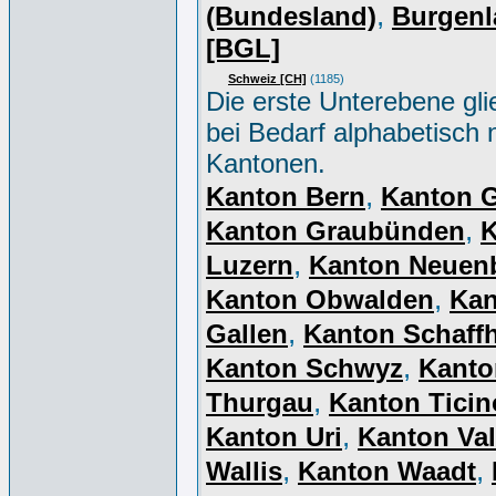
,
(Bundesland)
Burgenl
[BGL]
Schweiz [CH]
(1185)
Die erste Unterebene gli
bei Bedarf alphabetisch 
Kantonen.
,
Kanton Bern
Kanton 
,
Kanton Graubünden
K
,
Luzern
Kanton Neuen
,
Kanton Obwalden
Kan
,
Gallen
Kanton Schaff
,
Kanton Schwyz
Kanto
,
Thurgau
Kanton Ticin
,
Kanton Uri
Kanton Val
,
,
Wallis
Kanton Waadt