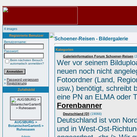
4 images
Registrierte Benutzer
Schoener-Reisen - Bildergalerie
Benutzername:
Kategorien
Passwort:
Galerieinformation Forum Schoener-Reisen
(2
Beim nächsten Besuch
Wer vor seinem Bilduplo
automatisch anmelden?
neuen noch nicht angele
Fotoordner (Land, Region
»
Password vergessen
»
Registrierung
usw.) benötigt, schreibt 
Zufallsbild
eine PN an ELMA oder 
Forenbanner
Deutschland [D]
(19066)
Deutschland ist von Nor
AUGSBURG >
BotanischerGarten5 >
und in West-Ost-Richtun
Ruheoasen
Admin