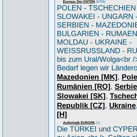
Europa: Der OSTEN
(6756)
POLEN - TSCHECHIEN 
SLOWAKEI - UNGARN 
SERBIEN - MAZEDONIE
BULGARIEN - RUMAEN
MOLDAU - UKRAINE -
WEISSRUSSLAND - R
bis zum Ural/Wolga<br /
Bedarf legen wir Ländero
,
Mazedonien [MK]
Pole
,
Rumänien [RO]
Serbi
,
Slowakei [SK]
Tschec
,
Republik [CZ]
Ukraine
[H]
Außerhalb EUROPA
(1)
Die TÜRKEI und CYPER