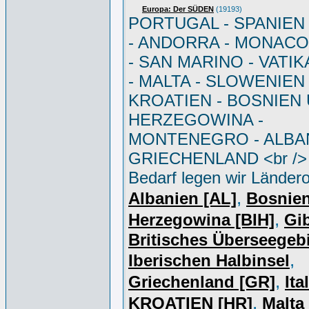
Europa: Der SÜDEN
(19193)
PORTUGAL - SPANIEN - 
- ANDORRA - MONACO 
- SAN MARINO - VATI
- MALTA - SLOWENIEN 
KROATIEN - BOSNIEN
HERZEGOWINA -
MONTENEGRO - ALBAN
GRIECHENLAND <br /> 
Bedarf legen wir Ländero
,
Albanien [AL]
Bosnie
,
Herzegowina [BIH]
Gib
Britisches Überseegebi
,
Iberischen Halbinsel
,
Griechenland [GR]
Ita
,
KROATIEN [HR]
Malta