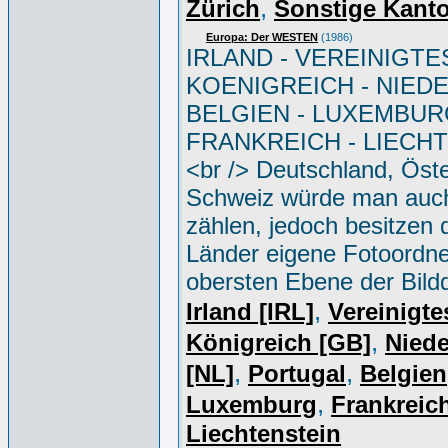
,
Zürich
Sonstige Kant
Europa: Der WESTEN
(1986)
IRLAND - VEREINIGTE
KOENIGREICH - NIED
BELGIEN - LUXEMBUR
FRANKREICH - LIECH
<br /> Deutschland, Öste
Schweiz würde man auc
zählen, jedoch besitzen 
Länder eigene Fotoordne
obersten Ebene der Bild
,
Irland [IRL]
Vereinigte
,
Königreich [GB]
Niede
,
,
[NL]
Portugal
Belgien
,
Luxemburg
Frankreich
Liechtenstein