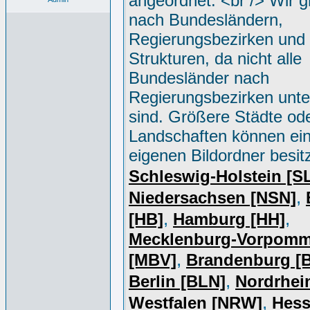
angeordnet. <br /> Wir g
nach Bundesländern,
Regierungsbezirken und 
Strukturen, da nicht alle
Bundesländer nach
Regierungsbezirken unter
sind. Größere Städte od
Landschaften können ei
eigenen Bildordner besit
Schleswig-Holstein [S
,
Niedersachsen [NSN]
,
,
[HB]
Hamburg [HH]
Mecklenburg-Vorpomm
,
[MBV]
Brandenburg [
,
Berlin [BLN]
Nordrhei
,
Westfalen [NRW]
Hess