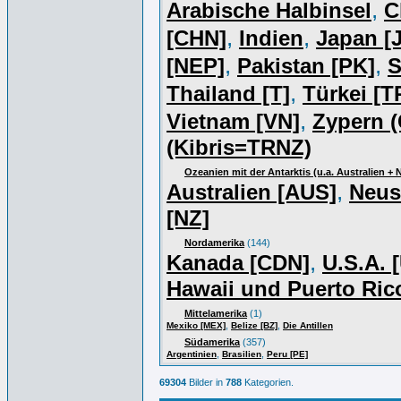
,
Arabische Halbinsel
C
,
,
[CHN]
Indien
Japan [J
,
,
[NEP]
Pakistan [PK]
S
,
Thailand [T]
Türkei [T
,
Vietnam [VN]
Zypern (
(Kibris=TRNZ)
Ozeanien mit der Antarktis (u.a. Australien +
,
Australien [AUS]
Neus
[NZ]
Nordamerika
(144)
,
Kanada [CDN]
U.S.A. 
Hawaii und Puerto Ric
Mittelamerika
(1)
,
,
Mexiko [MEX]
Belize [BZ]
Die Antillen
Südamerika
(357)
,
,
Argentinien
Brasilien
Peru [PE]
69304
Bilder in
788
Kategorien.