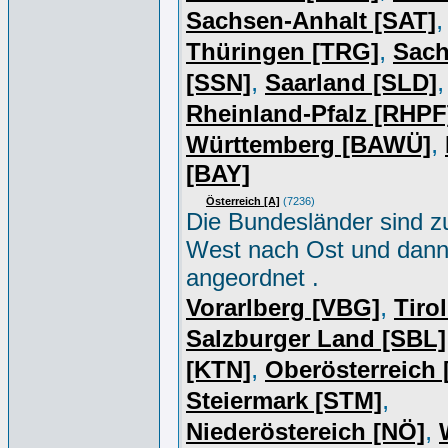
,
Sachsen-Anhalt [SAT]
,
Thüringen [TRG]
Sac
,
,
[SSN]
Saarland [SLD]
Rheinland-Pfalz [RHPF
,
Württemberg [BAWÜ]
[BAY]
Österreich [A]
(7236)
Die Bundesländer sind z
West nach Ost und dan
angeordnet .
,
Vorarlberg [VBG]
Tiro
Salzburger Land [SBL]
,
[KTN]
Oberösterreich
,
Steiermark [STM]
,
Niederöstereich [NÖ]