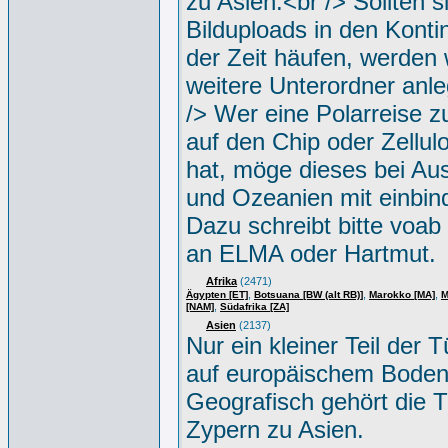
zu Asien.<br /> Sollten s
Bilduploads in den Konti
der Zeit häufen, werden w
weitere Unterordner anle
/> Wer eine Polarreise zu
auf den Chip oder Zellul
hat, möge dieses bei Aus
und Ozeanien mit einbin
Dazu schreibt bitte voab
an ELMA oder Hartmut.
Afrika
(2471)
,
,
,
Ägypten [ET]
Botsuana [BW (alt RB)]
Marokko [MA]
M
,
[NAM]
Südafrika [ZA]
Asien
(2137)
Nur ein kleiner Teil der Tü
auf europäischem Boden
Geografisch gehört die T
Zypern zu Asien.