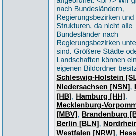
angeordnet. <br /> Wir g
nach Bundesländern,
Regierungsbezirken und 
Strukturen, da nicht alle
Bundesländer nach
Regierungsbezirken unter
sind. Größere Städte od
Landschaften können ei
eigenen Bildordner besit
Schleswig-Holstein [S
,
Niedersachsen [NSN]
,
,
[HB]
Hamburg [HH]
Mecklenburg-Vorpomm
,
[MBV]
Brandenburg [
,
Berlin [BLN]
Nordrhei
,
Westfalen [NRW]
Hess