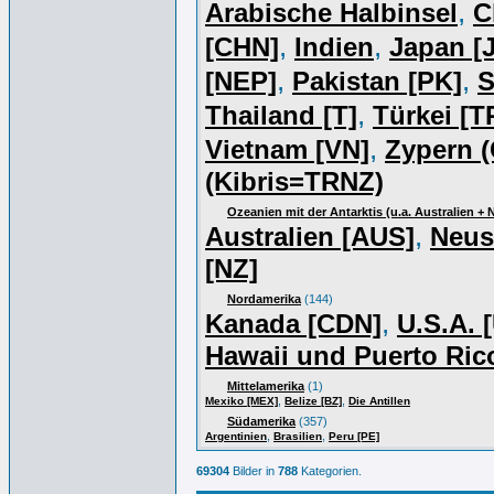
,
Arabische Halbinsel
C
,
,
[CHN]
Indien
Japan [J
,
,
[NEP]
Pakistan [PK]
S
,
Thailand [T]
Türkei [T
,
Vietnam [VN]
Zypern (
(Kibris=TRNZ)
Ozeanien mit der Antarktis (u.a. Australien +
,
Australien [AUS]
Neus
[NZ]
Nordamerika
(144)
,
Kanada [CDN]
U.S.A. 
Hawaii und Puerto Ric
Mittelamerika
(1)
,
,
Mexiko [MEX]
Belize [BZ]
Die Antillen
Südamerika
(357)
,
,
Argentinien
Brasilien
Peru [PE]
69304
Bilder in
788
Kategorien.