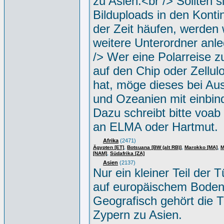
zu Asien.<br /> Sollten s
Bilduploads in den Konti
der Zeit häufen, werden w
weitere Unterordner anle
/> Wer eine Polarreise zu
auf den Chip oder Zellul
hat, möge dieses bei Aus
und Ozeanien mit einbin
Dazu schreibt bitte voab
an ELMA oder Hartmut.
Afrika
(2471)
,
,
,
Ägypten [ET]
Botsuana [BW (alt RB)]
Marokko [MA]
M
,
[NAM]
Südafrika [ZA]
Asien
(2137)
Nur ein kleiner Teil der Tü
auf europäischem Boden
Geografisch gehört die T
Zypern zu Asien.