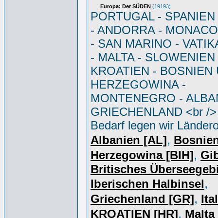
Europa: Der SÜDEN
(19193)
PORTUGAL - SPANIEN - 
- ANDORRA - MONACO 
- SAN MARINO - VATI
- MALTA - SLOWENIEN 
KROATIEN - BOSNIEN
HERZEGOWINA -
MONTENEGRO - ALBAN
GRIECHENLAND <br /> 
Bedarf legen wir Ländero
,
Albanien [AL]
Bosnie
,
Herzegowina [BIH]
Gib
Britisches Überseegebi
,
Iberischen Halbinsel
,
Griechenland [GR]
Ita
,
KROATIEN [HR]
Malta