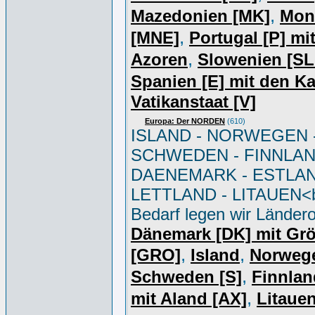
,
Mazedonien [MK]
Mon
,
[MNE]
Portugal [P] mi
,
Azoren
Slowenien [S
Spanien [E] mit den K
Vatikanstaat [V]
Europa: Der NORDEN
(610)
ISLAND - NORWEGEN 
SCHWEDEN - FINNLAN
DAENEMARK - ESTLAN
LETTLAND - LITAUEN<br
Bedarf legen wir Ländero
Dänemark [DK] mit Gr
,
,
[GRO]
Island
Norweg
,
Schweden [S]
Finnlan
,
mit Aland [AX]
Litauen