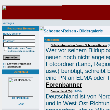
4 images
Registrierte Benutzer
Schoener-Reisen - Bildergalerie
Benutzername:
Kategorien
Passwort:
Galerieinformation Forum Schoener-Reisen
(2
Beim nächsten Besuch
Wer vor seinem Bilduplo
automatisch anmelden?
neuen noch nicht angele
Fotoordner (Land, Region
»
Password vergessen
»
Registrierung
usw.) benötigt, schreibt 
Zufallsbild
eine PN an ELMA oder 
Forenbanner
Deutschland [D]
(19066)
Deutschland ist von Nor
08 8P1090940
und in West-Ost-Richtun
Gast