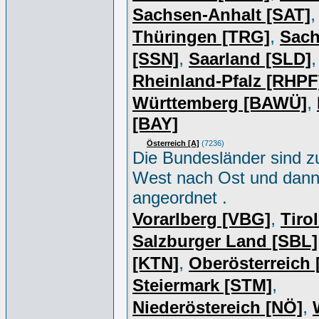
,
Sachsen-Anhalt [SAT]
,
Thüringen [TRG]
Sac
,
,
[SSN]
Saarland [SLD]
Rheinland-Pfalz [RHPF
,
Württemberg [BAWÜ]
[BAY]
Österreich [A]
(7236)
Die Bundesländer sind z
West nach Ost und dan
angeordnet .
,
Vorarlberg [VBG]
Tiro
Salzburger Land [SBL]
,
[KTN]
Oberösterreich
,
Steiermark [STM]
,
Niederöstereich [NÖ]