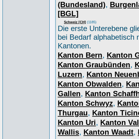
,
(Bundesland)
Burgenl
[BGL]
Schweiz [CH]
(1185)
Die erste Unterebene gli
bei Bedarf alphabetisch 
Kantonen.
,
Kanton Bern
Kanton 
,
Kanton Graubünden
K
,
Luzern
Kanton Neuen
,
Kanton Obwalden
Kan
,
Gallen
Kanton Schaff
,
Kanton Schwyz
Kanto
,
Thurgau
Kanton Ticin
,
Kanton Uri
Kanton Val
,
,
Wallis
Kanton Waadt