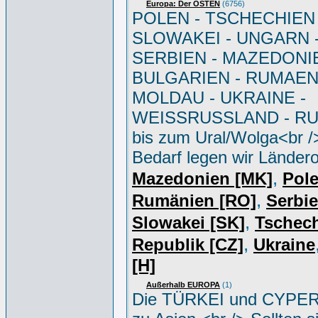
Europa: Der OSTEN
(6756)
POLEN - TSCHECHIEN 
SLOWAKEI - UNGARN 
SERBIEN - MAZEDONIE
BULGARIEN - RUMAEN
MOLDAU - UKRAINE -
WEISSRUSSLAND - R
bis zum Ural/Wolga<br /
Bedarf legen wir Ländero
,
Mazedonien [MK]
Pole
,
Rumänien [RO]
Serbi
,
Slowakei [SK]
Tschec
,
Republik [CZ]
Ukraine
[H]
Außerhalb EUROPA
(1)
Die TÜRKEI und CYPER