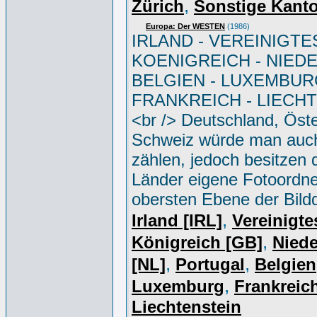
,
Zürich
Sonstige Kant
Europa: Der WESTEN
(1986)
IRLAND - VEREINIGTE
KOENIGREICH - NIED
BELGIEN - LUXEMBUR
FRANKREICH - LIECH
<br /> Deutschland, Öste
Schweiz würde man auc
zählen, jedoch besitzen 
Länder eigene Fotoordne
obersten Ebene der Bild
,
Irland [IRL]
Vereinigte
,
Königreich [GB]
Niede
,
,
[NL]
Portugal
Belgien
,
Luxemburg
Frankreich
Liechtenstein