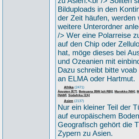
zu Asien.<br /> Sollten s
Bilduploads in den Konti
der Zeit häufen, werden w
weitere Unterordner anle
/> Wer eine Polarreise zu
auf den Chip oder Zellul
hat, möge dieses bei Aus
und Ozeanien mit einbin
Dazu schreibt bitte voab
an ELMA oder Hartmut.
Afrika
(2471)
,
,
,
Ägypten [ET]
Botsuana [BW (alt RB)]
Marokko [MA]
M
,
[NAM]
Südafrika [ZA]
Asien
(2137)
Nur ein kleiner Teil der Tü
auf europäischem Boden
Geografisch gehört die T
Zypern zu Asien.