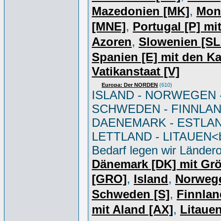
,
Mazedonien [MK]
Mon
,
[MNE]
Portugal [P] mi
,
Azoren
Slowenien [S
Spanien [E] mit den K
Vatikanstaat [V]
Europa: Der NORDEN
(610)
ISLAND - NORWEGEN 
SCHWEDEN - FINNLAN
DAENEMARK - ESTLAN
LETTLAND - LITAUEN<br
Bedarf legen wir Ländero
Dänemark [DK] mit Gr
,
,
[GRO]
Island
Norweg
,
Schweden [S]
Finnlan
,
mit Aland [AX]
Litauen