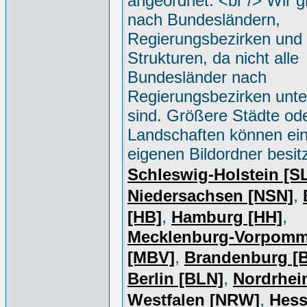
angeordnet. <br /> Wir g
nach Bundesländern,
Regierungsbezirken und 
Strukturen, da nicht alle
Bundesländer nach
Regierungsbezirken unter
sind. Größere Städte od
Landschaften können ei
eigenen Bildordner besit
Schleswig-Holstein [S
,
Niedersachsen [NSN]
,
,
[HB]
Hamburg [HH]
Mecklenburg-Vorpomm
,
[MBV]
Brandenburg [
,
Berlin [BLN]
Nordrhei
,
Westfalen [NRW]
Hess