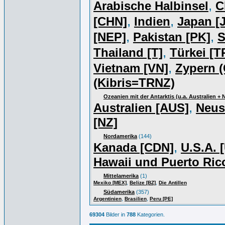
,
Arabische Halbinsel
C
,
,
[CHN]
Indien
Japan [J
,
,
[NEP]
Pakistan [PK]
S
,
Thailand [T]
Türkei [T
,
Vietnam [VN]
Zypern (
(Kibris=TRNZ)
Ozeanien mit der Antarktis (u.a. Australien +
,
Australien [AUS]
Neus
[NZ]
Nordamerika
(144)
,
Kanada [CDN]
U.S.A. 
Hawaii und Puerto Ric
Mittelamerika
(1)
,
,
Mexiko [MEX]
Belize [BZ]
Die Antillen
Südamerika
(357)
,
,
Argentinien
Brasilien
Peru [PE]
69304
Bilder in
788
Kategorien.