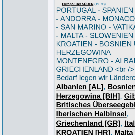
Europa: Der SÜDEN
(19193)
PORTUGAL - SPANIEN - 
- ANDORRA - MONACO 
- SAN MARINO - VATI
- MALTA - SLOWENIEN 
KROATIEN - BOSNIEN
HERZEGOWINA -
MONTENEGRO - ALBAN
GRIECHENLAND <br /> 
Bedarf legen wir Ländero
,
Albanien [AL]
Bosnie
,
Herzegowina [BIH]
Gib
Britisches Überseegebi
,
Iberischen Halbinsel
,
Griechenland [GR]
Ita
,
KROATIEN [HR]
Malta