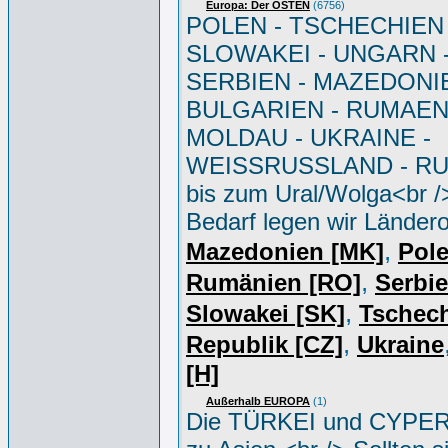
Europa: Der OSTEN
(6756)
POLEN - TSCHECHIEN 
SLOWAKEI - UNGARN 
SERBIEN - MAZEDONIE
BULGARIEN - RUMAEN
MOLDAU - UKRAINE -
WEISSRUSSLAND - R
bis zum Ural/Wolga<br /
Bedarf legen wir Ländero
,
Mazedonien [MK]
Pole
,
Rumänien [RO]
Serbi
,
Slowakei [SK]
Tschec
,
Republik [CZ]
Ukraine
[H]
Außerhalb EUROPA
(1)
Die TÜRKEI und CYPER