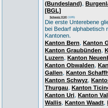
,
(Bundesland)
Burgenl
[BGL]
Schweiz [CH]
(1185)
Die erste Unterebene gli
bei Bedarf alphabetisch 
Kantonen.
,
Kanton Bern
Kanton 
,
Kanton Graubünden
K
,
Luzern
Kanton Neuen
,
Kanton Obwalden
Kan
,
Gallen
Kanton Schaff
,
Kanton Schwyz
Kanto
,
Thurgau
Kanton Ticin
,
Kanton Uri
Kanton Val
,
,
Wallis
Kanton Waadt