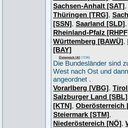
,
Sachsen-Anhalt [SAT]
,
Thüringen [TRG]
Sac
,
,
[SSN]
Saarland [SLD]
Rheinland-Pfalz [RHPF
,
Württemberg [BAWÜ]
[BAY]
Österreich [A]
(7236)
Die Bundesländer sind z
West nach Ost und dan
angeordnet .
,
Vorarlberg [VBG]
Tiro
Salzburger Land [SBL]
,
[KTN]
Oberösterreich
,
Steiermark [STM]
,
Niederöstereich [NÖ]