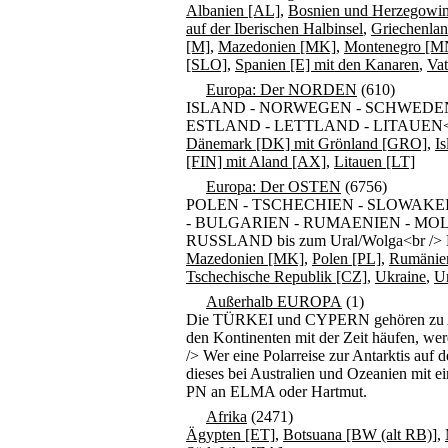
Albanien [AL]
,
Bosnien und Herzegowi
auf der Iberischen Halbinsel
,
Griechenla
[M]
,
Mazedonien [MK]
,
Montenegro [M
[SLO]
,
Spanien [E] mit den Kanaren
,
Vat
Europa: Der NORDEN
(610)
ISLAND - NORWEGEN - SCHWEDEN
ESTLAND - LETTLAND - LITAUEN<br />
Dänemark [DK] mit Grönland [GRO]
,
Is
[FIN] mit Aland [AX]
,
Litauen [LT]
Europa: Der OSTEN
(6756)
POLEN - TSCHECHIEN - SLOWAKEI
- BULGARIEN - RUMAENIEN - MO
RUSSLAND bis zum Ural/Wolga<br /> Be
Mazedonien [MK]
,
Polen [PL]
,
Rumänie
Tschechische Republik [CZ]
,
Ukraine
,
U
Außerhalb EUROPA
(1)
Die TÜRKEI und CYPERN gehören zu Asie
den Kontinenten mit der Zeit häufen, wer
/> Wer eine Polarreise zur Antarktis auf 
dieses bei Australien und Ozeanien mit ei
PN an ELMA oder Hartmut.
Afrika
(2471)
Ägypten [ET]
,
Botsuana [BW (alt RB)]
,