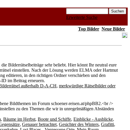
Erweiterte Suche
Top Bilder
Neue Bilder
ie Bilderrätselbeiträge sehr beliebt. Hier könnt Ihr neutral eure
derrätsel einstellen. Nach der Lösung werden ELMA oder Hartmut
ung editieren, in den richtigen Ordner verschieben und den
d-ID im Beitrag erneuern.
Bilderrätsel außerhalb D-A-CH
,
merkwürdige Rätselbilder oder
bene Bildthemen im Forum schoener-reisen.at/phpBB2.<br />
einstellen zu den Themen die wir in unregelmäßigen Abständen
n
,
Bäume im Herbst
,
Boote und Schiffe
,
Einblicke - Ausblicke
,
Gegensätze
,
Genauer betrachtet
,
Gesichter des Winters
,
Grafitti
,
sverkehre
,
Lost Places - Vergessene Orte
,
Mein Baum
,