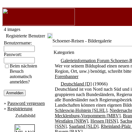
4 images
Registrierte Benutzer
Schoener-Reisen - Bildergalerie
Benutzername:
Kategorien
Passwort:
Galerieinformation Forum Schoener-R
Beim nächsten
Wer vor seinem Bildupload einen neuen n
Besuch
Region, Ort, usw.) benötigt, schreibt b
automatisch
Forenbanner
anmelden?
Deutschland [D]
(19066)
Deutschland ist von Nord nach Süd und i
gruppieren nach Bundesländern, Regierun
alle Bundesländer nach Regierungsbezirke
»
Password vergessen
Landschaften können einen eigenen Bildo
»
Registrierung
Schleswig-Holstein [SLHL]
,
Niedersach
Zufallsbild
Mecklenburg-Vorpommern [MBV]
,
Bran
Westfalen [NRW]
,
Hessen [HSN]
,
Sachs
[SSN]
,
Saarland [SLD]
,
Rheinland-Pfal
Bayern [BAY]