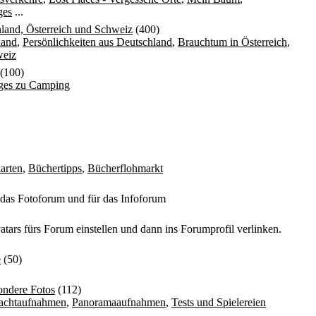
ges
...
land, Österreich und Schweiz
(400)
land
,
Persönlichkeiten aus Deutschland
,
Brauchtum in Österreich
,
weiz
(100)
iges zu Camping
arten
,
Büchertipps
,
Bücherflohmarkt
 das Fotoforum und für das Infoforum
atars fürs Forum einstellen und dann ins Forumprofil verlinken.
e
(50)
ondere Fotos
(112)
achtaufnahmen
,
Panoramaaufnahmen
,
Tests und Spielereien