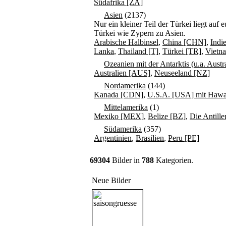
Südafrika [ZA]
Asien
(2137)
Nur ein kleiner Teil der Türkei liegt au
Türkei wie Zypern zu Asien.
Arabische Halbinsel
,
China [CHN]
,
Indi
Lanka
,
Thailand [T]
,
Türkei [TR]
,
Vietn
Ozeanien mit der Antarktis (u.a. Aust
Australien [AUS]
,
Neuseeland [NZ]
Nordamerika
(144)
Kanada [CDN]
,
U.S.A. [USA] mit Hawai
Mittelamerika
(1)
Mexiko [MEX]
,
Belize [BZ]
,
Die Antille
Südamerika
(357)
Argentinien
,
Brasilien
,
Peru [PE]
69304
Bilder in
788
Kategorien.
Neue Bilder