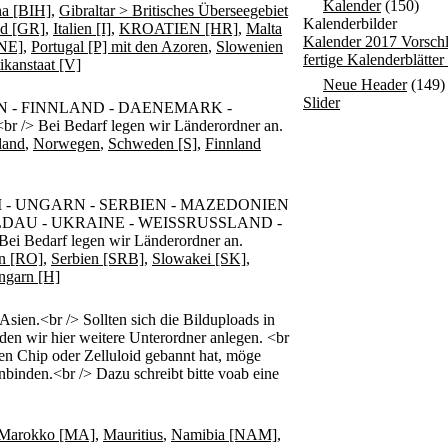
Kalender
(150)
na [BIH]
,
Gibraltar > Britisches Überseegebiet
Kalenderbilder
nd [GR]
,
Italien [I]
,
KROATIEN [HR]
,
Malta
Kalender 2017 Vorsch
NE]
,
Portugal [P] mit den Azoren
,
Slowenien
fertige Kalenderblätte
ikanstaat [V]
Neue Header
(149)
Slider
 - FINNLAND - DAENEMARK -
 Bei Bedarf legen wir Länderordner an.
land
,
Norwegen
,
Schweden [S]
,
Finnland
 - UNGARN - SERBIEN - MAZEDONIEN
LDAU - UKRAINE - WEISSRUSSLAND -
i Bedarf legen wir Länderordner an.
n [RO]
,
Serbien [SRB]
,
Slowakei [SK]
,
ngarn [H]
n.<br /> Sollten sich die Bilduploads in
den wir hier weitere Unterordner anlegen. <br
den Chip oder Zelluloid gebannt hat, möge
nbinden.<br /> Dazu schreibt bitte voab eine
Marokko [MA]
,
Mauritius
,
Namibia [NAM]
,