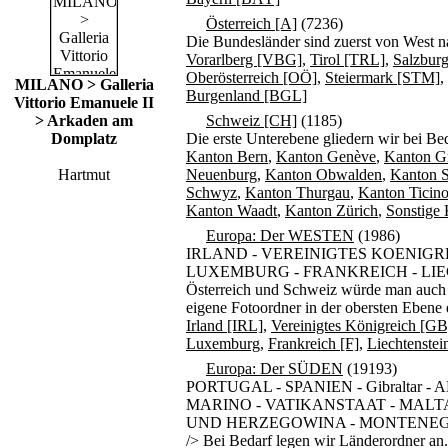
Österreich [A]
(7236)
Die Bundesländer sind zuerst von West 
Vorarlberg [VBG]
,
Tirol [TRL]
,
Salzbur
Oberösterreich [OÖ]
,
Steiermark [STM]
,
MILANO > Galleria
Burgenland [BGL]
Vittorio Emanuele II
> Arkaden am
Schweiz [CH]
(1185)
Domplatz
Die erste Unterebene gliedern wir bei Be
Kanton Bern
,
Kanton Genève
,
Kanton G
Hartmut
Neuenburg
,
Kanton Obwalden
,
Kanton S
Schwyz
,
Kanton Thurgau
,
Kanton Ticino
Kanton Waadt
,
Kanton Zürich
,
Sonstige
Europa: Der WESTEN
(1986)
IRLAND - VEREINIGTES KOENIGRE
LUXEMBURG - FRANKREICH - LIECH
Österreich und Schweiz würde man auch d
eigene Fotoordner in der obersten Ebene
Irland [IRL]
,
Vereinigtes Königreich [GB
Luxemburg
,
Frankreich [F]
,
Liechtenstei
Europa: Der SÜDEN
(19193)
PORTUGAL - SPANIEN - Gibraltar 
MARINO - VATIKANSTAAT - MALTA
UND HERZEGOWINA - MONTENEGR
/> Bei Bedarf legen wir Länderordner an.