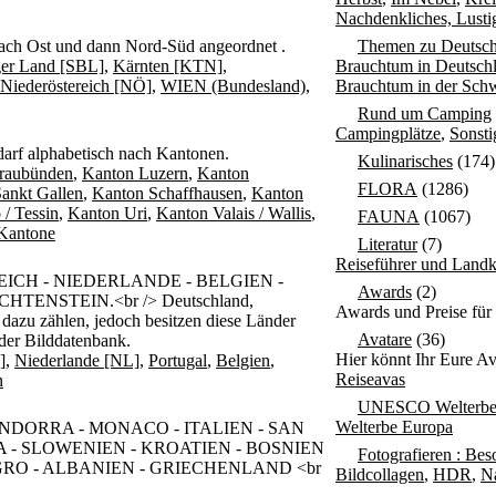
Nachdenkliches, Lusti
nach Ost und dann Nord-Süd angeordnet .
Themen zu Deutsch
ger Land [SBL]
,
Kärnten [KTN]
,
Brauchtum in Deutsch
Niederöstereich [NÖ]
,
WIEN (Bundesland)
,
Brauchtum in der Sch
Rund um Camping
Campingplätze
,
Sonst
darf alphabetisch nach Kantonen.
Kulinarisches
(174)
raubünden
,
Kanton Luzern
,
Kanton
FLORA
(1286)
ankt Gallen
,
Kanton Schaffhausen
,
Kanton
 / Tessin
,
Kanton Uri
,
Kanton Valais / Wallis
,
FAUNA
(1067)
 Kantone
Literatur
(7)
Reiseführer und Landk
ICH - NIEDERLANDE - BELGIEN -
Awards
(2)
TENSTEIN.<br /> Deutschland,
Awards und Preise für
azu zählen, jedoch besitzen diese Länder
Avatare
(36)
 der Bilddatenbank.
Hier könnt Ihr Eure Av
]
,
Niederlande [NL]
,
Portugal
,
Belgien
,
Reiseavas
n
UNESCO Welterb
Welterbe Europa
- ANDORRA - MONACO - ITALIEN - SAN
 - SLOWENIEN - KROATIEN - BOSNIEN
Fotografieren : Bes
O - ALBANIEN - GRIECHENLAND <br
Bildcollagen
,
HDR
,
N