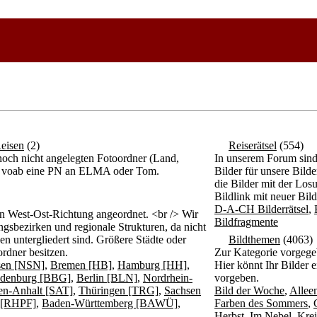
eisen
(2)
Reiserätsel
(554)
och nicht angelegten Fotoordner (Land,
In unserem Forum sind d
itte voab eine PN an ELMA oder Tom.
Bilder für unsere Bil
die Bilder mit der Los
Bildlink mit neuer Bil
D-A-CH Bilderrätsel
,
n West-Ost-Richtung angeordnet. <br /> Wir
Bildfragmente
gsbezirken und regionale Strukturen, da nicht
n untergliedert sind. Größere Städte oder
Bildthemen
(4063)
rdner besitzen.
Zur Kategorie vorgege
sen [NSN]
,
Bremen [HB]
,
Hamburg [HH]
,
Hier könnt Ihr Bilder 
denburg [BBG]
,
Berlin [BLN]
,
Nordrhein-
vorgeben.
en-Anhalt [SAT]
,
Thüringen [TRG]
,
Sachsen
Bild der Woche
,
Allee
z [RHPF]
,
Baden-Württemberg [BAWÜ]
,
Farben des Sommers
,
Herbst
,
Im Nebel
,
Krei