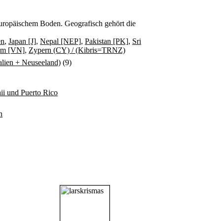
f europäischem Boden. Geografisch gehört die
en
,
Japan [J]
,
Nepal [NEP]
,
Pakistan [PK]
,
Sri
am [VN]
,
Zypern (CY) / (Kibris=TRNZ)
ralien + Neuseeland)
(9)
i und Puerto Rico
n