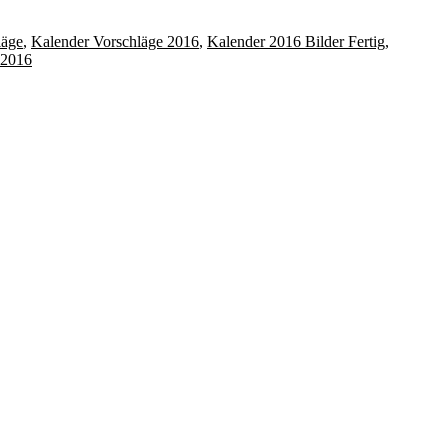
läge
,
Kalender Vorschläge 2016
,
Kalender 2016 Bilder Fertig
,
r 2016