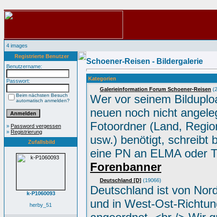
4 images
Registrierte Benutzer
Schoener-Reisen - Bildergalerie
Benutzername:
Kategorien
Passwort:
Galerieinformation Forum Schoener-Reisen
(2
Beim nächsten Besuch
Wer vor seinem Bilduplo
automatisch anmelden?
neuen noch nicht angele
Fotoordner (Land, Region
»
Password vergessen
»
Registrierung
usw.) benötigt, schreibt 
Zufallsbild
eine PN an ELMA oder 
Forenbanner
Deutschland [D]
(19066)
Deutschland ist von Nor
k-P1060093
und in West-Ost-Richtun
herby_51