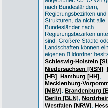
angeordnet. <br /> Wir g
nach Bundesländern,
Regierungsbezirken und 
Strukturen, da nicht alle
Bundesländer nach
Regierungsbezirken unter
sind. Größere Städte od
Landschaften können ei
eigenen Bildordner besit
Schleswig-Holstein [S
,
Niedersachsen [NSN]
,
,
[HB]
Hamburg [HH]
Mecklenburg-Vorpomm
,
[MBV]
Brandenburg [
,
Berlin [BLN]
Nordrhei
,
Westfalen [NRW]
Hess