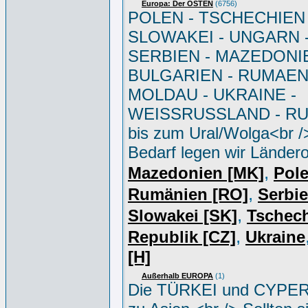
Europa: Der OSTEN
(6756)
POLEN - TSCHECHIEN 
SLOWAKEI - UNGARN 
SERBIEN - MAZEDONIE
BULGARIEN - RUMAEN
MOLDAU - UKRAINE -
WEISSRUSSLAND - R
bis zum Ural/Wolga<br /
Bedarf legen wir Ländero
,
Mazedonien [MK]
Pole
,
Rumänien [RO]
Serbi
,
Slowakei [SK]
Tschec
,
Republik [CZ]
Ukraine
[H]
Außerhalb EUROPA
(1)
Die TÜRKEI und CYPER