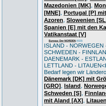
,
Mazedonien [MK]
Mon
,
[MNE]
Portugal [P] mi
,
Azoren
Slowenien [S
Spanien [E] mit den K
Vatikanstaat [V]
Europa: Der NORDEN
(610)
ISLAND - NORWEGEN 
SCHWEDEN - FINNLAN
DAENEMARK - ESTLAN
LETTLAND - LITAUEN<br
Bedarf legen wir Ländero
Dänemark [DK] mit Gr
,
,
[GRO]
Island
Norweg
,
Schweden [S]
Finnlan
,
mit Aland [AX]
Litauen