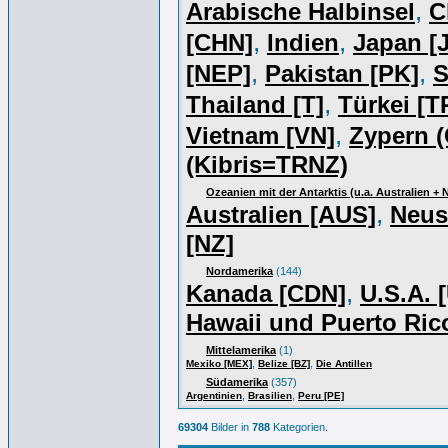
,
Arabische Halbinsel
C
,
,
[CHN]
Indien
Japan [J
,
,
[NEP]
Pakistan [PK]
S
,
Thailand [T]
Türkei [T
,
Vietnam [VN]
Zypern (
(Kibris=TRNZ)
Ozeanien mit der Antarktis (u.a. Australien +
,
Australien [AUS]
Neus
[NZ]
Nordamerika
(144)
,
Kanada [CDN]
U.S.A. 
Hawaii und Puerto Ric
Mittelamerika
(1)
,
,
Mexiko [MEX]
Belize [BZ]
Die Antillen
Südamerika
(357)
,
,
Argentinien
Brasilien
Peru [PE]
69304
Bilder in
788
Kategorien.