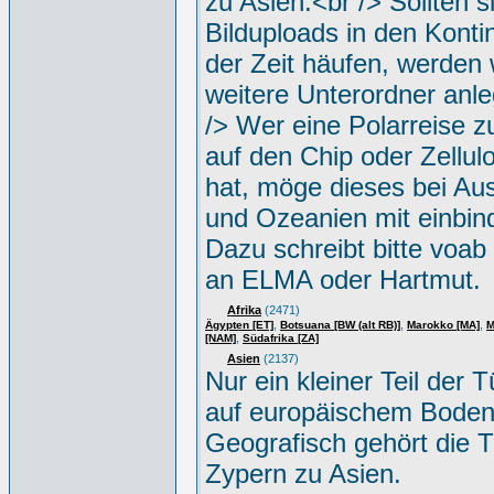
zu Asien.<br /> Sollten s
Bilduploads in den Konti
der Zeit häufen, werden w
weitere Unterordner anle
/> Wer eine Polarreise zu
auf den Chip oder Zellul
hat, möge dieses bei Aus
und Ozeanien mit einbin
Dazu schreibt bitte voab
an ELMA oder Hartmut.
Afrika
(2471)
,
,
,
Ägypten [ET]
Botsuana [BW (alt RB)]
Marokko [MA]
M
,
[NAM]
Südafrika [ZA]
Asien
(2137)
Nur ein kleiner Teil der Tü
auf europäischem Boden
Geografisch gehört die T
Zypern zu Asien.