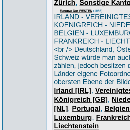
,
Zürich
Sonstige Kant
Europa: Der WESTEN
(1986)
IRLAND - VEREINIGTE
KOENIGREICH - NIED
BELGIEN - LUXEMBUR
FRANKREICH - LIECH
<br /> Deutschland, Öste
Schweiz würde man auc
zählen, jedoch besitzen 
Länder eigene Fotoordne
obersten Ebene der Bild
,
Irland [IRL]
Vereinigte
,
Königreich [GB]
Niede
,
,
[NL]
Portugal
Belgien
,
Luxemburg
Frankreich
Liechtenstein