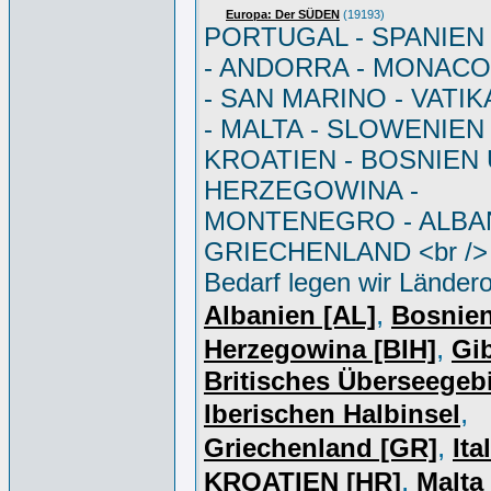
Europa: Der SÜDEN
(19193)
PORTUGAL - SPANIEN - 
- ANDORRA - MONACO 
- SAN MARINO - VATI
- MALTA - SLOWENIEN 
KROATIEN - BOSNIEN
HERZEGOWINA -
MONTENEGRO - ALBAN
GRIECHENLAND <br /> 
Bedarf legen wir Ländero
,
Albanien [AL]
Bosnie
,
Herzegowina [BIH]
Gib
Britisches Überseegebi
,
Iberischen Halbinsel
,
Griechenland [GR]
Ita
,
KROATIEN [HR]
Malta