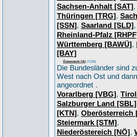
,
Sachsen-Anhalt [SAT]
,
Thüringen [TRG]
Sac
,
,
[SSN]
Saarland [SLD]
Rheinland-Pfalz [RHPF
,
Württemberg [BAWÜ]
[BAY]
Österreich [A]
(7236)
Die Bundesländer sind z
West nach Ost und dan
angeordnet .
,
Vorarlberg [VBG]
Tiro
Salzburger Land [SBL]
,
[KTN]
Oberösterreich
,
Steiermark [STM]
,
Niederöstereich [NÖ]