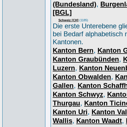
,
(Bundesland)
Burgenl
[BGL]
Schweiz [CH]
(1185)
Die erste Unterebene gli
bei Bedarf alphabetisch 
Kantonen.
,
Kanton Bern
Kanton 
,
Kanton Graubünden
K
,
Luzern
Kanton Neuen
,
Kanton Obwalden
Kan
,
Gallen
Kanton Schaff
,
Kanton Schwyz
Kanto
,
Thurgau
Kanton Ticin
,
Kanton Uri
Kanton Val
,
,
Wallis
Kanton Waadt