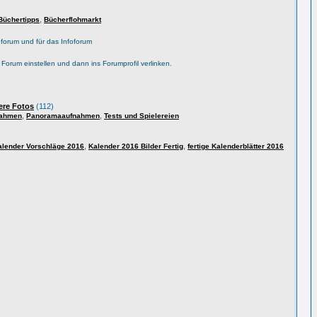
,
Büchertipps
Bücherflohmarkt
forum und für das Infoforum
s Forum einstellen und dann ins Forumprofil verlinken.
ere Fotos
(112)
,
,
nahmen
Panoramaaufnahmen
Tests und Spielereien
,
,
alender Vorschläge 2016
Kalender 2016 Bilder Fertig
fertige Kalenderblätter 2016