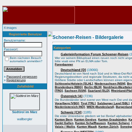
4 images
Registrierte Benutzer
Schoener-Reisen - Bildergalerie
Benutzername:
Kategorien
Passwort:
Galerieinformation Forum Schoener-Reisen
(2
Beim nächsten Besuch
Wer vor seinem Bildupload einen neuen noch nicht angele
automatisch anmelden?
bitte voab eine PN an ELMA oder Tom.
Forenbanner
Deutschland [D]
(19066)
Deutschland ist von Nord nach Süd und in West-Ost-Ric
»
Password vergessen
Regierungsbezirken und regionale Strukturen, da nicht a
»
Registrierung
Größere Städte oder Landschaften können einen eigene
,
,
Schleswig-Holstein [SLHL]
Niedersachsen [NSN]
Bre
Zufallsbild
,
,
Brandenburg [BBG]
Berlin [BLN]
Nordrhein-Westfale
,
,
,
[TRG]
Sachsen [SSN]
Saarland [SLD]
Rheinland-Pfa
Österreich [A]
(7236)
Die Bundesländer sind zuerst von West nach Ost und d
,
,
,
Vorarlberg [VBG]
Tirol [TRL]
Salzburger Land [SBL]
,
,
Niederöstereich [NÖ]
WIEN (Bundesland)
Burgenland
Südtirol im März
Schweiz [CH]
(1185)
Die erste Unterebene gliedern wir bei Bedarf alphabeti
wallbergler
,
,
,
Kanton Bern
Kanton Genève
Kanton Graubünden
Ka
,
,
,
Sankt Gallen
Kanton Schaffhausen
Kanton Schwyz
,
,
,
Valais / Wallis
Kanton Waadt
Kanton Zürich
Sonstig