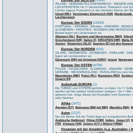
Europa: Der WESTEN
(1986)
IRLAND - VEREINIGTES KOENIGREICH - NIEDERLAND
LIECHTENSTEIN.<br /> Deutschland, Österreich und Sch
Länder eigene Fotoordner in der obersten Ebene der Bi
,
,
Irland [IRL]
Vereinigtes Königreich [GB]
Niederlande 
Liechtenstein
Europa: Der SÜDEN
(19193)
PORTUGAL - SPANIEN - Gibraltar - ANDORRA - MONACO
SLOWENIEN - KROATIEN - BOSNIEN UND HERZEGOWIN
Bedarf legen wir Länderordner an.
,
,
Albanien [AL]
Bosnien und Herzegowina [BIH]
Gibral
,
,
,
Griechenland [GR]
Italien [I]
KROATIEN [HR]
Malta [
,
,
Azoren
Slowenien [SLO]
Spanien [E] mit den Kanare
Europa: Der NORDEN
(610)
ISLAND - NORWEGEN - SCHWEDEN - FINNLAND - DAEN
legen wir Länderordner an.
,
,
Dänemark [DK] mit Grönland [GRO]
Island
Norwegen
Europa: Der OSTEN
(6756)
POLEN - TSCHECHIEN - SLOWAKEI - UNGARN - SERB
UKRAINE - WEISSRUSSLAND - RUSSLAND bis zum Ural/Wo
,
,
,
Mazedonien [MK]
Polen [PL]
Rumänien [RO]
Serbien
Ungarn [H]
Außerhalb EUROPA
(1)
Die TÜRKEI und CYPERN gehören zu Asien.<br /> Sollten 
werden wir hier weitere Unterordner anlegen. <br /> Wer e
gebannt hat, möge dieses bei Australien und Ozeanien m
oder Hartmut.
Afrika
(2471)
,
,
,
Ägypten [ET]
Botsuana [BW (alt RB)]
Marokko [MA]
M
Asien
(2137)
Nur ein kleiner Teil der Türkei liegt auf europäischem B
,
,
,
,
Arabische Halbinsel
China [CHN]
Indien
Japan [J]
N
,
,
[TR]
Vietnam [VN]
Zypern (CY) / (Kibris=TRNZ)
Ozeanien mit der Antarktis (u.a. Australien +