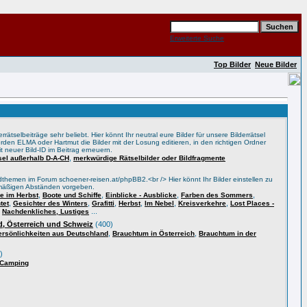
Erweiterte Suche
Top Bilder
Neue Bilder
rätselbeiträge sehr beliebt. Hier könnt Ihr neutral eure Bilder für unsere Bilderrätsel
rden ELMA oder Hartmut die Bilder mit der Losung editieren, in den richtigen Ordner
t neuer Bild-ID im Beitrag erneuern.
,
tsel außerhalb D-A-CH
merkwürdige Rätselbilder oder Bildfragmente
themen im Forum schoener-reisen.at/phpBB2.<br /> Hier könnt Ihr Bilder einstellen zu
lmäßigen Abständen vorgeben.
,
,
,
,
 im Herbst
Boote und Schiffe
Einblicke - Ausblicke
Farben des Sommers
,
,
,
,
,
,
tet
Gesichter des Winters
Grafitti
Herbst
Im Nebel
Kreisverkehre
Lost Places -
,
...
Nachdenkliches, Lustiges
, Österreich und Schweiz
(400)
,
,
ersönlichkeiten aus Deutschland
Brauchtum in Österreich
Brauchtum in der
)
 Camping