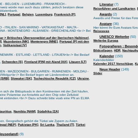
E - BELGIEN - LUXEMBURG - FRANKREICH -
Literatur
(7)
weiz würde man auch dazu zählen, jedoch besitzen diese
,
Reiseführer und Landkarten
lddatenbank.
,
,
,
,
,
Awards
(2)
[NL]
Portugal
Belgien
Luxemburg
Frankreich [F]
Awards und Preise für das Foto
Avatare
(36)
 - ITALIEN - SAN MARINO - VATIKANSTAAT - MALTA -
Hier könnt Ihr Eure Avatars für
A - MONTENEGRO - ALBANIEN - GRIECHENLAND <br /> Bei
Reiseavas
UNESCO Welterbe
(50)
,
tar > Britisches Überseegebiet auf der Iberischen Halbinsel
Welterbe Europa
,
,
,
M]
Mazedonien [MK]
Montenegro [MNE]
Portugal [P] mit den
,
n
Vatikanstaat [V]
Fotografieren : Besond
,
,
Bildcollagen
HDR
Nachtauf
EMARK - ESTLAND - LETTLAND - LITAUEN<br /> Bei Bedarf
Kalender
(150)
Kalenderbilder
,
,
,
Schweden [S]
Finnland [FIN] mit Aland [AX]
Litauen [LT]
,
Kalender 2017 Vorschläge
K
Neue Header
(149)
IEN - MAZEDONIEN - BULGARIEN - RUMAENIEN - MOLDAU -
Slider
lga<br /> Bei Bedarf legen wir Länderordner an.
,
,
,
,
 [SRB]
Slowakei [SK]
Tschechische Republik [CZ]
Ukraine
sich die Bilduploads in den Kontinenten mit der Zeit häufen,
ine Polarreise zur Antarktis auf den Chip oder Zelluloid
it einbinden.<br /> Dazu schreibt bitte voab eine PN an ELMA
,
,
auritius
Namibia [NAM]
Südafrika [ZA]
oden. Geografisch gehört die Türkei wie Zypern zu Asien.
,
,
,
,
epal [NEP]
Pakistan [PK]
Sri Lanka
Thailand [T]
Türkei
 Neuseeland)
(9)