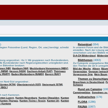
)
Reiserätsel
(554)
gten Fotoordner (Land, Region, Ort, usw.) benötigt, schreibt
In unserem Forum sind die Bilder
einstellen. Nach der Lösung we
verschieben und den Bildlink mi
,
D-A-CH Bilderrätsel
Bilderrä
Bildthemen
(4063)
htung angeordnet. <br /> Wir gruppieren nach Bundesländern,
lle Bundesländer nach Regierungsbezirken untergliedert sind.
Zur Kategorie vorgegebene Bild
n Bildordner besitzen.
den Themen die wir in unrege
,
,
,
men [HB]
Hamburg [HH]
Mecklenburg-Vorpommern [MBV]
,
,
Bild der Woche
Alleen
Bäume
,
,
,
n [NRW]
Hessen [HSN]
Sachsen-Anhalt [SAT]
Thüringen
,
Gegensätze
Genauer betrach
,
,
lz [RHPF]
Baden-Württemberg [BAWÜ]
Bayern [BAY]
,
Vergessene Orte
Mein Baum
Themen zu Deutschland
ann Nord-Süd angeordnet .
,
Brauchtum in Deutschland
P
,
,
,
Kärnten [KTN]
Oberösterreich [OÖ]
Steiermark [STM]
Schweiz
 [BGL]
Rund um Camping
(100
,
Campingplätze
Sonstiges zu
sch nach Kantonen.
Kulinarisches
(174)
,
,
,
nton Luzern
Kanton Neuenburg
Kanton Obwalden
Kanton
,
,
,
Kanton Thurgau
Kanton Ticino / Tessin
Kanton Uri
Kanton
FLORA
(1286)
e Kantone
FAUNA
(1067)