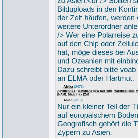
zu Asien.<br /> Sollten s
Bilduploads in den Konti
der Zeit häufen, werden w
weitere Unterordner anle
/> Wer eine Polarreise zu
auf den Chip oder Zellul
hat, möge dieses bei Aus
und Ozeanien mit einbin
Dazu schreibt bitte voab
an ELMA oder Hartmut.
Afrika
(2471)
,
,
,
Ägypten [ET]
Botsuana [BW (alt RB)]
Marokko [MA]
M
,
[NAM]
Südafrika [ZA]
Asien
(2137)
Nur ein kleiner Teil der Tü
auf europäischem Boden
Geografisch gehört die T
Zypern zu Asien.