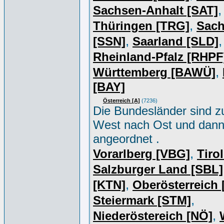
,
Sachsen-Anhalt [SAT]
,
Thüringen [TRG]
Sac
,
,
[SSN]
Saarland [SLD]
Rheinland-Pfalz [RHPF
,
Württemberg [BAWÜ]
[BAY]
Österreich [A]
(7236)
Die Bundesländer sind z
West nach Ost und dan
angeordnet .
,
Vorarlberg [VBG]
Tiro
Salzburger Land [SBL]
,
[KTN]
Oberösterreich
,
Steiermark [STM]
,
Niederöstereich [NÖ]