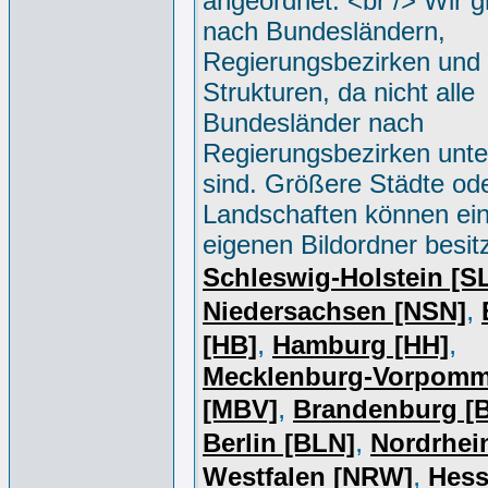
angeordnet. <br /> Wir g
nach Bundesländern,
Regierungsbezirken und 
Strukturen, da nicht alle
Bundesländer nach
Regierungsbezirken unter
sind. Größere Städte od
Landschaften können ei
eigenen Bildordner besit
Schleswig-Holstein [S
,
Niedersachsen [NSN]
,
,
[HB]
Hamburg [HH]
Mecklenburg-Vorpomm
,
[MBV]
Brandenburg [
,
Berlin [BLN]
Nordrhei
,
Westfalen [NRW]
Hess