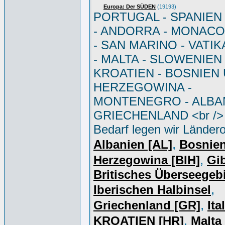
Europa: Der SÜDEN
(19193)
PORTUGAL - SPANIEN - 
- ANDORRA - MONACO 
- SAN MARINO - VATI
- MALTA - SLOWENIEN 
KROATIEN - BOSNIEN
HERZEGOWINA -
MONTENEGRO - ALBAN
GRIECHENLAND <br /> 
Bedarf legen wir Ländero
,
Albanien [AL]
Bosnie
,
Herzegowina [BIH]
Gib
Britisches Überseegebi
,
Iberischen Halbinsel
,
Griechenland [GR]
Ita
,
KROATIEN [HR]
Malta