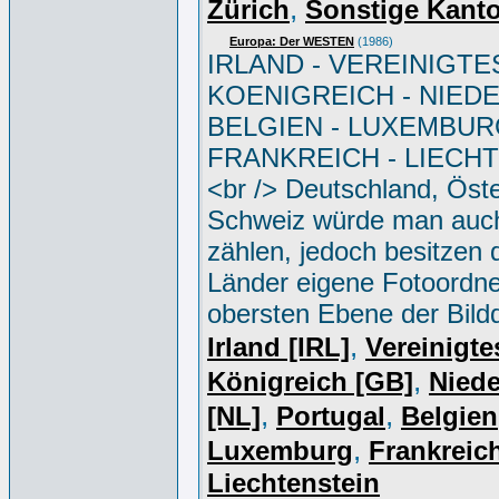
,
Zürich
Sonstige Kant
Europa: Der WESTEN
(1986)
IRLAND - VEREINIGTE
KOENIGREICH - NIED
BELGIEN - LUXEMBUR
FRANKREICH - LIECH
<br /> Deutschland, Öste
Schweiz würde man auc
zählen, jedoch besitzen 
Länder eigene Fotoordne
obersten Ebene der Bild
,
Irland [IRL]
Vereinigte
,
Königreich [GB]
Niede
,
,
[NL]
Portugal
Belgien
,
Luxemburg
Frankreich
Liechtenstein