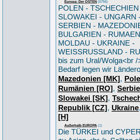
Europa: Der OSTEN
(6756)
POLEN - TSCHECHIEN 
SLOWAKEI - UNGARN 
SERBIEN - MAZEDONIE
BULGARIEN - RUMAEN
MOLDAU - UKRAINE -
WEISSRUSSLAND - R
bis zum Ural/Wolga<br /
Bedarf legen wir Ländero
,
Mazedonien [MK]
Pole
,
Rumänien [RO]
Serbi
,
Slowakei [SK]
Tschec
,
Republik [CZ]
Ukraine
[H]
Außerhalb EUROPA
(1)
Die TÜRKEI und CYPER