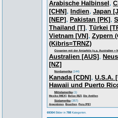
,
Arabische Halbinsel
C
,
,
[CHN]
Indien
Japan [J
,
,
[NEP]
Pakistan [PK]
S
,
Thailand [T]
Türkei [T
,
Vietnam [VN]
Zypern (
(Kibris=TRNZ)
Ozeanien mit der Antarktis (u.a. Australien +
,
Australien [AUS]
Neus
[NZ]
Nordamerika
(144)
,
Kanada [CDN]
U.S.A. 
Hawaii und Puerto Ric
Mittelamerika
(1)
,
,
Mexiko [MEX]
Belize [BZ]
Die Antillen
Südamerika
(357)
,
,
Argentinien
Brasilien
Peru [PE]
69304
Bilder in
788
Kategorien.