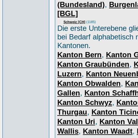
,
(Bundesland)
Burgenl
[BGL]
Schweiz [CH]
(1185)
Die erste Unterebene gli
bei Bedarf alphabetisch 
Kantonen.
,
Kanton Bern
Kanton 
,
Kanton Graubünden
K
,
Luzern
Kanton Neuen
,
Kanton Obwalden
Kan
,
Gallen
Kanton Schaff
,
Kanton Schwyz
Kanto
,
Thurgau
Kanton Ticin
,
Kanton Uri
Kanton Val
,
,
Wallis
Kanton Waadt