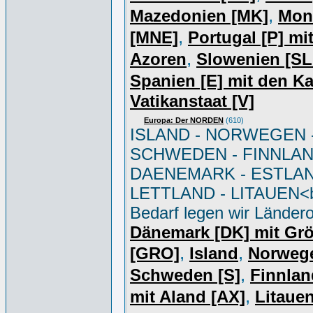
,
Mazedonien [MK]
Mon
,
[MNE]
Portugal [P] mi
,
Azoren
Slowenien [S
Spanien [E] mit den K
Vatikanstaat [V]
Europa: Der NORDEN
(610)
ISLAND - NORWEGEN 
SCHWEDEN - FINNLAN
DAENEMARK - ESTLAN
LETTLAND - LITAUEN<br
Bedarf legen wir Ländero
Dänemark [DK] mit Gr
,
,
[GRO]
Island
Norweg
,
Schweden [S]
Finnlan
,
mit Aland [AX]
Litauen