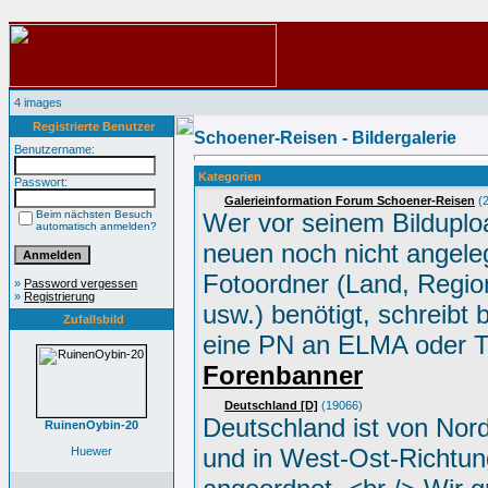
4 images
Registrierte Benutzer
Schoener-Reisen - Bildergalerie
Benutzername:
Kategorien
Passwort:
Galerieinformation Forum Schoener-Reisen
(2
Beim nächsten Besuch
Wer vor seinem Bilduplo
automatisch anmelden?
neuen noch nicht angele
Fotoordner (Land, Region
»
Password vergessen
»
Registrierung
usw.) benötigt, schreibt 
Zufallsbild
eine PN an ELMA oder 
Forenbanner
Deutschland [D]
(19066)
Deutschland ist von Nor
RuinenOybin-20
und in West-Ost-Richtun
Huewer