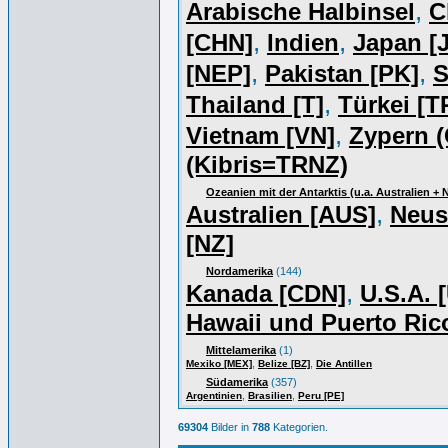
,
Arabische Halbinsel
C
,
,
[CHN]
Indien
Japan [J
,
,
[NEP]
Pakistan [PK]
S
,
Thailand [T]
Türkei [T
,
Vietnam [VN]
Zypern (
(Kibris=TRNZ)
Ozeanien mit der Antarktis (u.a. Australien +
,
Australien [AUS]
Neus
[NZ]
Nordamerika
(144)
,
Kanada [CDN]
U.S.A. 
Hawaii und Puerto Ric
Mittelamerika
(1)
,
,
Mexiko [MEX]
Belize [BZ]
Die Antillen
Südamerika
(357)
,
,
Argentinien
Brasilien
Peru [PE]
69304
Bilder in
788
Kategorien.