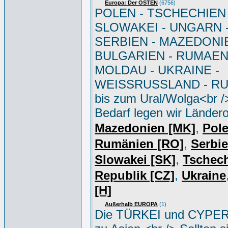
Europa: Der OSTEN
(6756)
POLEN - TSCHECHIEN 
SLOWAKEI - UNGARN 
SERBIEN - MAZEDONIE
BULGARIEN - RUMAEN
MOLDAU - UKRAINE -
WEISSRUSSLAND - R
bis zum Ural/Wolga<br /
Bedarf legen wir Ländero
,
Mazedonien [MK]
Pole
,
Rumänien [RO]
Serbi
,
Slowakei [SK]
Tschec
,
Republik [CZ]
Ukraine
[H]
Außerhalb EUROPA
(1)
Die TÜRKEI und CYPER