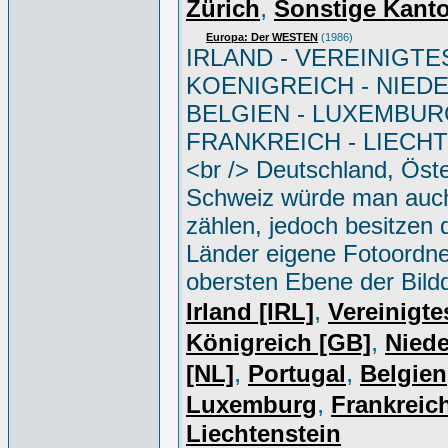
,
Zürich
Sonstige Kant
Europa: Der WESTEN
(1986)
IRLAND - VEREINIGTE
KOENIGREICH - NIED
BELGIEN - LUXEMBUR
FRANKREICH - LIECH
<br /> Deutschland, Öste
Schweiz würde man auc
zählen, jedoch besitzen 
Länder eigene Fotoordne
obersten Ebene der Bild
,
Irland [IRL]
Vereinigte
,
Königreich [GB]
Niede
,
,
[NL]
Portugal
Belgien
,
Luxemburg
Frankreich
Liechtenstein