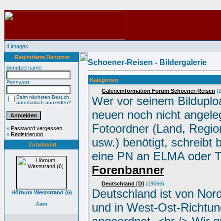
4 images
Registrierte Benutzer
Schoener-Reisen - Bildergalerie
Benutzername:
Kategorien
Passwort:
Galerieinformation Forum Schoener-Reisen
(2
Beim nächsten Besuch
Wer vor seinem Bilduplo
automatisch anmelden?
neuen noch nicht angele
Fotoordner (Land, Region
»
Password vergessen
»
Registrierung
usw.) benötigt, schreibt 
Zufallsbild
eine PN an ELMA oder 
Forenbanner
Deutschland [D]
(19066)
Deutschland ist von Nor
Hörnum Weststrand (6)
und in West-Ost-Richtun
Gast