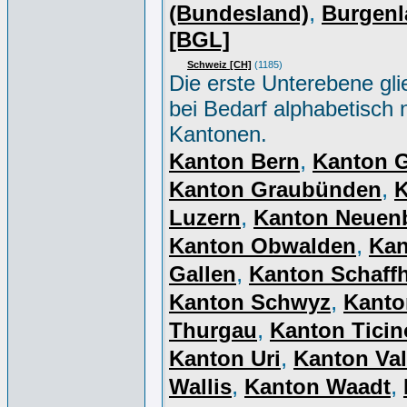
,
(Bundesland)
Burgenl
[BGL]
Schweiz [CH]
(1185)
Die erste Unterebene gli
bei Bedarf alphabetisch 
Kantonen.
,
Kanton Bern
Kanton 
,
Kanton Graubünden
K
,
Luzern
Kanton Neuen
,
Kanton Obwalden
Kan
,
Gallen
Kanton Schaff
,
Kanton Schwyz
Kanto
,
Thurgau
Kanton Ticin
,
Kanton Uri
Kanton Val
,
,
Wallis
Kanton Waadt