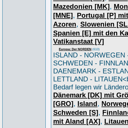
,
Mazedonien [MK]
Mon
,
[MNE]
Portugal [P] mi
,
Azoren
Slowenien [S
Spanien [E] mit den K
Vatikanstaat [V]
Europa: Der NORDEN
(610)
ISLAND - NORWEGEN 
SCHWEDEN - FINNLAN
DAENEMARK - ESTLAN
LETTLAND - LITAUEN<br
Bedarf legen wir Ländero
Dänemark [DK] mit Gr
,
,
[GRO]
Island
Norweg
,
Schweden [S]
Finnlan
,
mit Aland [AX]
Litauen