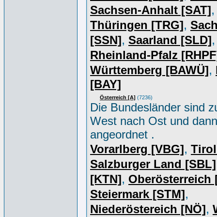
,
Sachsen-Anhalt [SAT]
,
Thüringen [TRG]
Sac
,
,
[SSN]
Saarland [SLD]
Rheinland-Pfalz [RHPF
,
Württemberg [BAWÜ]
[BAY]
Österreich [A]
(7236)
Die Bundesländer sind z
West nach Ost und dan
angeordnet .
,
Vorarlberg [VBG]
Tiro
Salzburger Land [SBL]
,
[KTN]
Oberösterreich
,
Steiermark [STM]
,
Niederöstereich [NÖ]