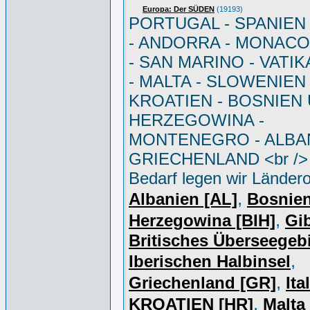
Europa: Der SÜDEN
(19193)
PORTUGAL - SPANIEN - 
- ANDORRA - MONACO 
- SAN MARINO - VATI
- MALTA - SLOWENIEN 
KROATIEN - BOSNIEN
HERZEGOWINA -
MONTENEGRO - ALBAN
GRIECHENLAND <br /> 
Bedarf legen wir Ländero
,
Albanien [AL]
Bosnie
,
Herzegowina [BIH]
Gib
Britisches Überseegebi
,
Iberischen Halbinsel
,
Griechenland [GR]
Ita
,
KROATIEN [HR]
Malta