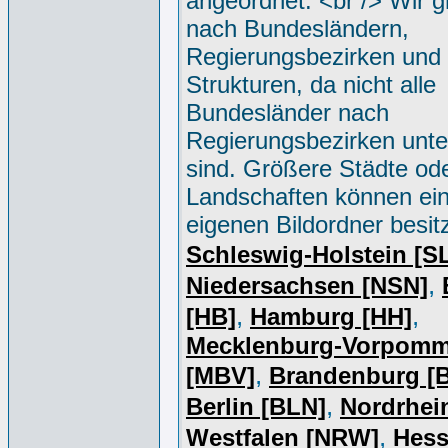
angeordnet. <br /> Wir g
nach Bundesländern,
Regierungsbezirken und 
Strukturen, da nicht alle
Bundesländer nach
Regierungsbezirken unter
sind. Größere Städte od
Landschaften können ei
eigenen Bildordner besit
Schleswig-Holstein [S
,
Niedersachsen [NSN]
,
,
[HB]
Hamburg [HH]
Mecklenburg-Vorpomm
,
[MBV]
Brandenburg [
,
Berlin [BLN]
Nordrhei
,
Westfalen [NRW]
Hess