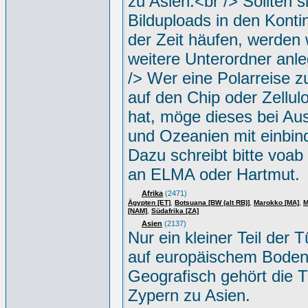
zu Asien.<br /> Sollten s
Bilduploads in den Konti
der Zeit häufen, werden w
weitere Unterordner anle
/> Wer eine Polarreise zu
auf den Chip oder Zellul
hat, möge dieses bei Aus
und Ozeanien mit einbin
Dazu schreibt bitte voab
an ELMA oder Hartmut.
Afrika
(2471)
,
,
,
Ägypten [ET]
Botsuana [BW (alt RB)]
Marokko [MA]
M
,
[NAM]
Südafrika [ZA]
Asien
(2137)
Nur ein kleiner Teil der Tü
auf europäischem Boden
Geografisch gehört die T
Zypern zu Asien.