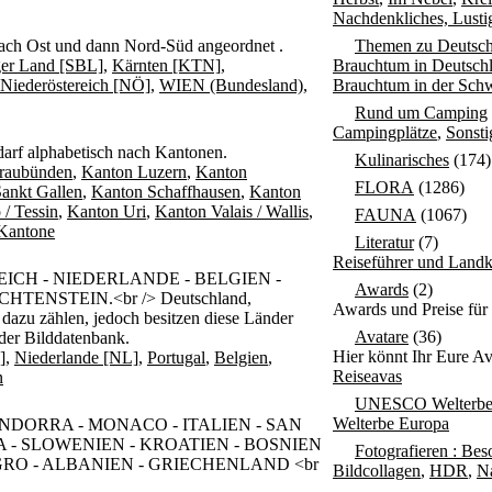
Nachdenkliches, Lusti
nach Ost und dann Nord-Süd angeordnet .
Themen zu Deutsch
ger Land [SBL]
,
Kärnten [KTN]
,
Brauchtum in Deutsch
Niederöstereich [NÖ]
,
WIEN (Bundesland)
,
Brauchtum in der Sch
Rund um Camping
Campingplätze
,
Sonst
darf alphabetisch nach Kantonen.
Kulinarisches
(174)
raubünden
,
Kanton Luzern
,
Kanton
FLORA
(1286)
ankt Gallen
,
Kanton Schaffhausen
,
Kanton
 / Tessin
,
Kanton Uri
,
Kanton Valais / Wallis
,
FAUNA
(1067)
 Kantone
Literatur
(7)
Reiseführer und Landk
ICH - NIEDERLANDE - BELGIEN -
Awards
(2)
TENSTEIN.<br /> Deutschland,
Awards und Preise für
azu zählen, jedoch besitzen diese Länder
Avatare
(36)
 der Bilddatenbank.
Hier könnt Ihr Eure Av
]
,
Niederlande [NL]
,
Portugal
,
Belgien
,
Reiseavas
n
UNESCO Welterb
Welterbe Europa
- ANDORRA - MONACO - ITALIEN - SAN
 - SLOWENIEN - KROATIEN - BOSNIEN
Fotografieren : Bes
O - ALBANIEN - GRIECHENLAND <br
Bildcollagen
,
HDR
,
N