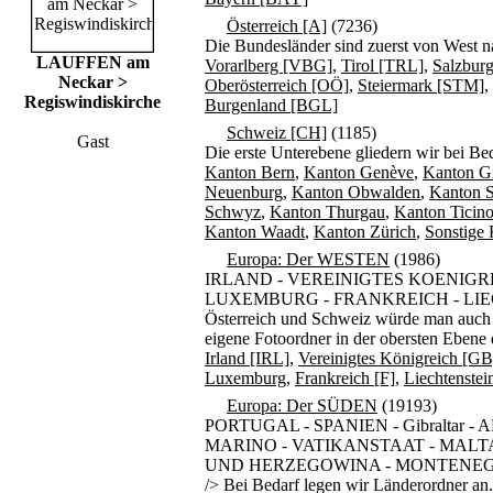
Österreich [A]
(7236)
Die Bundesländer sind zuerst von West 
LAUFFEN am
Vorarlberg [VBG]
,
Tirol [TRL]
,
Salzbur
Neckar >
Oberösterreich [OÖ]
,
Steiermark [STM]
,
Regiswindiskirche
Burgenland [BGL]
Schweiz [CH]
(1185)
Gast
Die erste Unterebene gliedern wir bei Be
Kanton Bern
,
Kanton Genève
,
Kanton G
Neuenburg
,
Kanton Obwalden
,
Kanton S
Schwyz
,
Kanton Thurgau
,
Kanton Ticino
Kanton Waadt
,
Kanton Zürich
,
Sonstige
Europa: Der WESTEN
(1986)
IRLAND - VEREINIGTES KOENIGRE
LUXEMBURG - FRANKREICH - LIECH
Österreich und Schweiz würde man auch d
eigene Fotoordner in der obersten Ebene
Irland [IRL]
,
Vereinigtes Königreich [GB
Luxemburg
,
Frankreich [F]
,
Liechtenstei
Europa: Der SÜDEN
(19193)
PORTUGAL - SPANIEN - Gibraltar 
MARINO - VATIKANSTAAT - MALTA
UND HERZEGOWINA - MONTENEGR
/> Bei Bedarf legen wir Länderordner an.