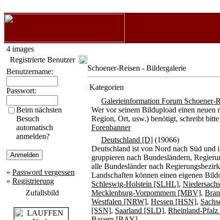
4 images
Registrierte Benutzer
Schoener-Reisen - Bildergalerie
Benutzername:
Kategorien
Passwort:
Galerieinformation Forum Schoener-R
Beim nächsten
Wer vor seinem Bildupload einen neuen n
Besuch
Region, Ort, usw.) benötigt, schreibt b
automatisch
Forenbanner
anmelden?
Deutschland [D]
(19066)
Deutschland ist von Nord nach Süd und i
gruppieren nach Bundesländern, Regierun
alle Bundesländer nach Regierungsbezirke
»
Password vergessen
Landschaften können einen eigenen Bildo
»
Registrierung
Schleswig-Holstein [SLHL]
,
Niedersach
Zufallsbild
Mecklenburg-Vorpommern [MBV]
,
Bran
Westfalen [NRW]
,
Hessen [HSN]
,
Sachs
[SSN]
,
Saarland [SLD]
,
Rheinland-Pfal
Bayern [BAY]