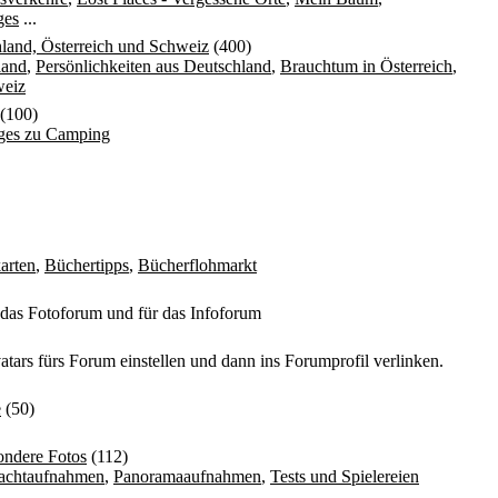
ges
...
land, Österreich und Schweiz
(400)
land
,
Persönlichkeiten aus Deutschland
,
Brauchtum in Österreich
,
weiz
(100)
iges zu Camping
arten
,
Büchertipps
,
Bücherflohmarkt
 das Fotoforum und für das Infoforum
atars fürs Forum einstellen und dann ins Forumprofil verlinken.
e
(50)
ondere Fotos
(112)
achtaufnahmen
,
Panoramaaufnahmen
,
Tests und Spielereien