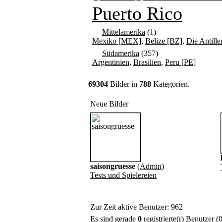
Puerto Rico
Mittelamerika
(1)
Mexiko [MEX]
,
Belize [BZ]
,
Die Antille
Südamerika
(357)
Argentinien
,
Brasilien
,
Peru [PE]
69304
Bilder in
788
Kategorien.
Neue Bilder
saisongruesse
(
Admin
)
Tests und Spielereien
Zur Zeit aktive Benutzer: 962
Es sind gerade
0
registrierte(r) Benutzer 