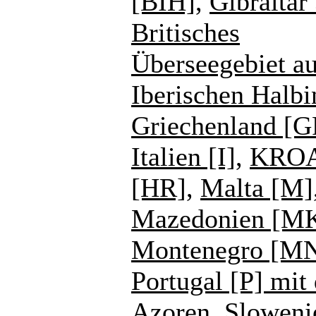
[BIH]
,
Gibraltar
Britisches
Überseegebiet au
Iberischen Halbi
Griechenland [G
Italien [I]
,
KROA
[HR]
,
Malta [M]
Mazedonien [M
Montenegro [M
Portugal [P] mit
Azoren
,
Sloweni