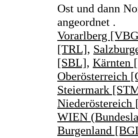
Ost und dann No
angeordnet .
Vorarlberg [VBG
[TRL]
,
Salzburg
[SBL]
,
Kärnten 
Oberösterreich 
Steiermark [ST
Niederöstereich
WIEN (Bundesla
Burgenland [BG