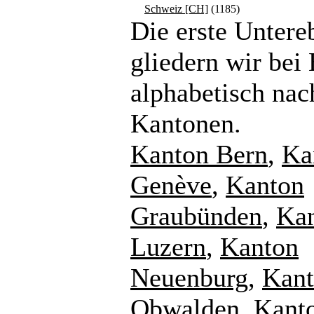
Schweiz [CH]
(1185)
Die erste Untere
gliedern wir bei
alphabetisch nac
Kantonen.
Kanton Bern
,
Ka
Genève
,
Kanton
Graubünden
,
Ka
Luzern
,
Kanton
Neuenburg
,
Kan
Obwalden
,
Kant