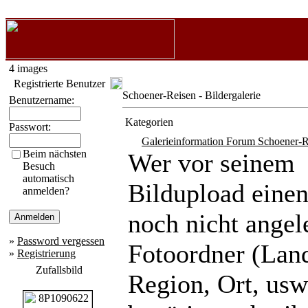
4 images
Registrierte Benutzer
Schoener-Reisen - Bildergalerie
Benutzername:
Kategorien
Passwort:
Galerieinformation Forum Schoener-R
Beim nächsten
Wer vor seinem
Besuch
automatisch
Bildupload eine
anmelden?
noch nicht angel
»
Password vergessen
Fotoordner (Lan
»
Registrierung
Zufallsbild
Region, Ort, usw