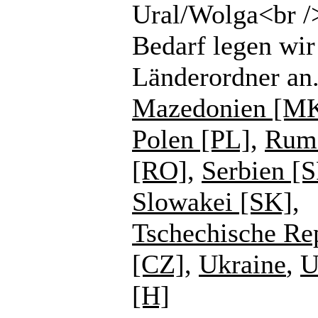
Ural/Wolga<br /
Bedarf legen wir
Länderordner an
Mazedonien [M
Polen [PL]
,
Rum
[RO]
,
Serbien [
Slowakei [SK]
,
Tschechische Re
[CZ]
,
Ukraine
,
U
[H]