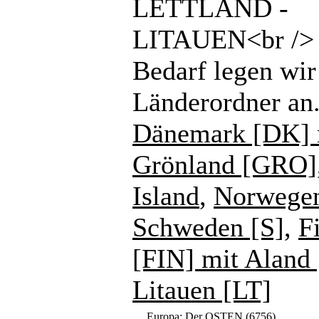
LETTLAND -
LITAUEN<br /> 
Bedarf legen wir
Länderordner an
Dänemark [DK] 
Grönland [GRO]
Island
,
Norwege
Schweden [S]
,
F
[FIN] mit Aland
Litauen [LT]
Europa: Der OSTEN
(6756)