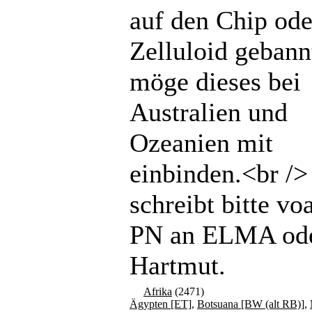
auf den Chip ode
Zelluloid gebannt
möge dieses bei
Australien und
Ozeanien mit
einbinden.<br /
schreibt bitte vo
PN an ELMA od
Hartmut.
Afrika
(2471)
Ägypten [ET]
,
Botsuana [BW (alt RB)]
,