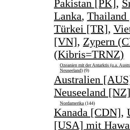
Pakistan [PK]
,
S
Lanka
,
Thailand 
Türkei [TR]
,
Vie
[VN]
,
Zypern (C
(Kibris=TRNZ)
Ozeanien mit der Antarktis (u.a. Austr
Neuseeland)
(9)
Australien [AUS
Neuseeland [NZ
Nordamerika
(144)
Kanada [CDN]
,
[USA] mit Hawa