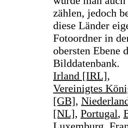
würde man auch
zählen, jedoch b
diese Länder eig
Fotoordner in de
obersten Ebene d
Bilddatenbank.
Irland [IRL]
,
Vereinigtes Köni
[GB]
,
Niederlan
[NL]
,
Portugal
,
Luxemburg
,
Fra