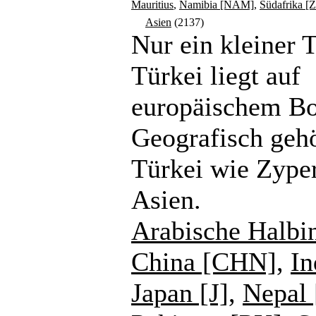
Mauritius
,
Namibia [NAM]
,
Südafrika [
Asien
(2137)
Nur ein kleiner T
Türkei liegt auf
europäischem B
Geografisch gehö
Türkei wie Zype
Asien.
Arabische Halbi
China [CHN]
,
In
Japan [J]
,
Nepal