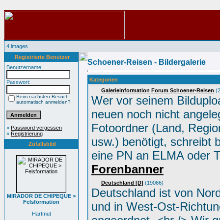
4 images
Registrierte Benutzer
Schoener-Reisen - Bildergalerie
Benutzername:
Kategorien
Passwort:
Galerieinformation Forum Schoener-Reisen
(2
Beim nächsten Besuch
Wer vor seinem Bilduplo
automatisch anmelden?
neuen noch nicht angele
Fotoordner (Land, Region
»
Password vergessen
»
Registrierung
usw.) benötigt, schreibt 
Zufallsbild
eine PN an ELMA oder 
Forenbanner
Deutschland [D]
(19066)
Deutschland ist von Nor
MIRADOR DE CHIPEQUE >
Felsformation
und in West-Ost-Richtun
Hartmut