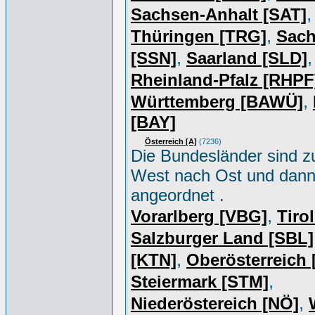
,
Sachsen-Anhalt [SAT]
,
Thüringen [TRG]
Sac
,
,
[SSN]
Saarland [SLD]
Rheinland-Pfalz [RHPF
,
Württemberg [BAWÜ]
[BAY]
Österreich [A]
(7236)
Die Bundesländer sind z
West nach Ost und dan
angeordnet .
,
Vorarlberg [VBG]
Tiro
Salzburger Land [SBL]
,
[KTN]
Oberösterreich
,
Steiermark [STM]
,
Niederöstereich [NÖ]