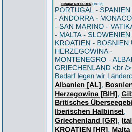
Europa: Der SÜDEN
(19193)
PORTUGAL - SPANIEN - 
- ANDORRA - MONACO 
- SAN MARINO - VATI
- MALTA - SLOWENIEN 
KROATIEN - BOSNIEN
HERZEGOWINA -
MONTENEGRO - ALBAN
GRIECHENLAND <br /> 
Bedarf legen wir Ländero
,
Albanien [AL]
Bosnie
,
Herzegowina [BIH]
Gib
Britisches Überseegebi
,
Iberischen Halbinsel
,
Griechenland [GR]
Ita
,
KROATIEN [HR]
Malta