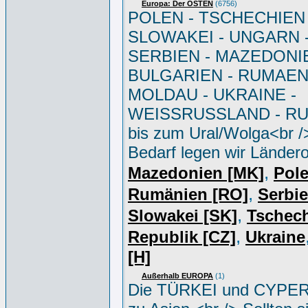
Europa: Der OSTEN
(6756)
POLEN - TSCHECHIEN 
SLOWAKEI - UNGARN 
SERBIEN - MAZEDONIE
BULGARIEN - RUMAEN
MOLDAU - UKRAINE -
WEISSRUSSLAND - R
bis zum Ural/Wolga<br /
Bedarf legen wir Ländero
,
Mazedonien [MK]
Pole
,
Rumänien [RO]
Serbi
,
Slowakei [SK]
Tschec
,
Republik [CZ]
Ukraine
[H]
Außerhalb EUROPA
(1)
Die TÜRKEI und CYPER