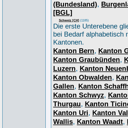
,
(Bundesland)
Burgenl
[BGL]
Schweiz [CH]
(1185)
Die erste Unterebene gli
bei Bedarf alphabetisch 
Kantonen.
,
Kanton Bern
Kanton 
,
Kanton Graubünden
K
,
Luzern
Kanton Neuen
,
Kanton Obwalden
Kan
,
Gallen
Kanton Schaff
,
Kanton Schwyz
Kanto
,
Thurgau
Kanton Ticin
,
Kanton Uri
Kanton Val
,
,
Wallis
Kanton Waadt