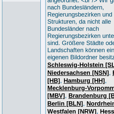
angeordnet. <br /> Wir g
nach Bundesländern,
Regierungsbezirken und 
Strukturen, da nicht alle
Bundesländer nach
Regierungsbezirken unter
sind. Größere Städte od
Landschaften können ei
eigenen Bildordner besit
Schleswig-Holstein [S
,
Niedersachsen [NSN]
,
,
[HB]
Hamburg [HH]
Mecklenburg-Vorpomm
,
[MBV]
Brandenburg [
,
Berlin [BLN]
Nordrhei
,
Westfalen [NRW]
Hess