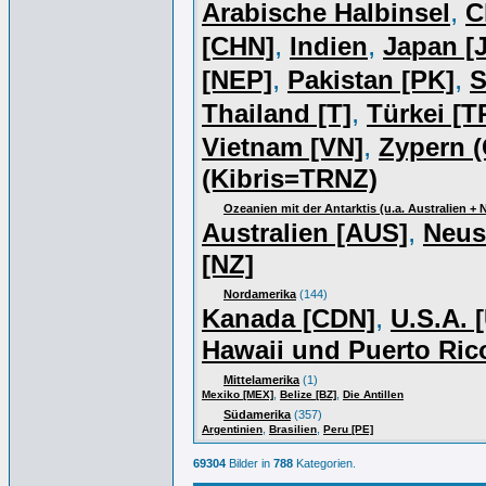
,
Arabische Halbinsel
C
,
,
[CHN]
Indien
Japan [J
,
,
[NEP]
Pakistan [PK]
S
,
Thailand [T]
Türkei [T
,
Vietnam [VN]
Zypern (
(Kibris=TRNZ)
Ozeanien mit der Antarktis (u.a. Australien +
,
Australien [AUS]
Neus
[NZ]
Nordamerika
(144)
,
Kanada [CDN]
U.S.A. 
Hawaii und Puerto Ric
Mittelamerika
(1)
,
,
Mexiko [MEX]
Belize [BZ]
Die Antillen
Südamerika
(357)
,
,
Argentinien
Brasilien
Peru [PE]
69304
Bilder in
788
Kategorien.