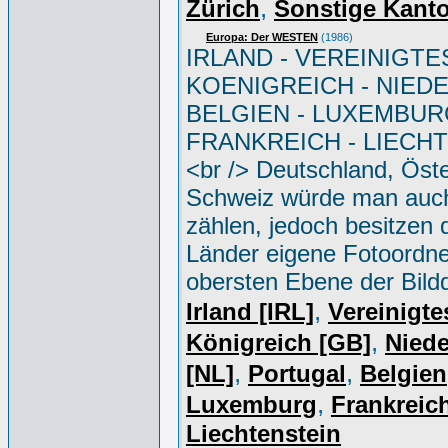
,
Zürich
Sonstige Kant
Europa: Der WESTEN
(1986)
IRLAND - VEREINIGTE
KOENIGREICH - NIED
BELGIEN - LUXEMBUR
FRANKREICH - LIECH
<br /> Deutschland, Öste
Schweiz würde man auc
zählen, jedoch besitzen 
Länder eigene Fotoordne
obersten Ebene der Bild
,
Irland [IRL]
Vereinigte
,
Königreich [GB]
Niede
,
,
[NL]
Portugal
Belgien
,
Luxemburg
Frankreich
Liechtenstein