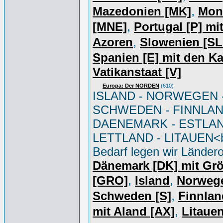
,
Mazedonien [MK]
Mon
,
[MNE]
Portugal [P] mi
,
Azoren
Slowenien [S
Spanien [E] mit den K
Vatikanstaat [V]
Europa: Der NORDEN
(610)
ISLAND - NORWEGEN 
SCHWEDEN - FINNLAN
DAENEMARK - ESTLAN
LETTLAND - LITAUEN<br
Bedarf legen wir Ländero
Dänemark [DK] mit Gr
,
,
[GRO]
Island
Norweg
,
Schweden [S]
Finnlan
,
mit Aland [AX]
Litauen