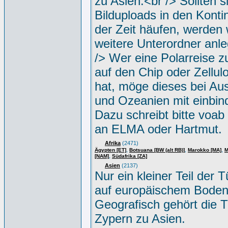
zu Asien.<br /> Sollten s
Bilduploads in den Konti
der Zeit häufen, werden w
weitere Unterordner anle
/> Wer eine Polarreise zu
auf den Chip oder Zellul
hat, möge dieses bei Aus
und Ozeanien mit einbin
Dazu schreibt bitte voab
an ELMA oder Hartmut.
Afrika
(2471)
,
,
,
Ägypten [ET]
Botsuana [BW (alt RB)]
Marokko [MA]
M
,
[NAM]
Südafrika [ZA]
Asien
(2137)
Nur ein kleiner Teil der Tü
auf europäischem Boden
Geografisch gehört die T
Zypern zu Asien.