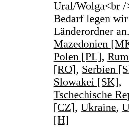
Ural/Wolga<br /
Bedarf legen wir
Länderordner an
Mazedonien [M
Polen [PL]
,
Rum
[RO]
,
Serbien [
Slowakei [SK]
,
Tschechische Re
[CZ]
,
Ukraine
,
U
[H]