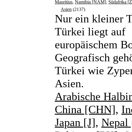
Mauritius
,
Namibia [NAM]
,
Südafrika [
Asien
(2137)
Nur ein kleiner T
Türkei liegt auf
europäischem B
Geografisch gehö
Türkei wie Zype
Asien.
Arabische Halbi
China [CHN]
,
In
Japan [J]
,
Nepal