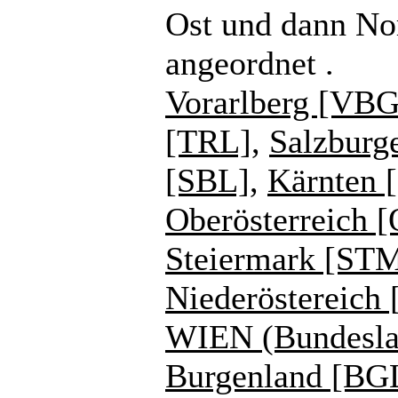
Ost und dann No
angeordnet .
Vorarlberg [VBG
[TRL]
,
Salzburg
[SBL]
,
Kärnten 
Oberösterreich 
Steiermark [ST
Niederöstereich
WIEN (Bundesla
Burgenland [BG