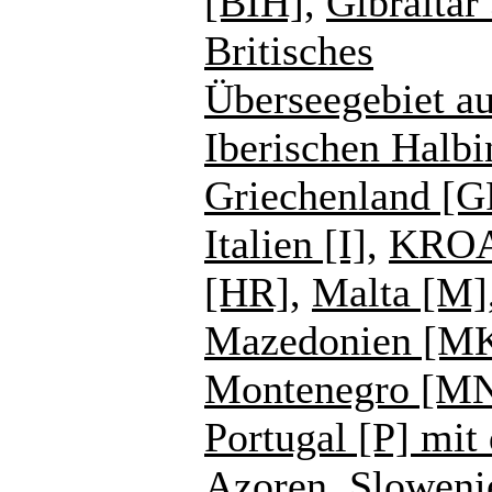
[BIH]
,
Gibraltar
Britisches
Überseegebiet au
Iberischen Halbi
Griechenland [G
Italien [I]
,
KROA
[HR]
,
Malta [M]
Mazedonien [M
Montenegro [M
Portugal [P] mit
Azoren
,
Sloweni