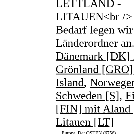
LETTLAND -
LITAUEN<br /> 
Bedarf legen wir
Länderordner an
Dänemark [DK] 
Grönland [GRO]
Island
,
Norwege
Schweden [S]
,
F
[FIN] mit Aland
Litauen [LT]
Europa: Der OSTEN
(6756)