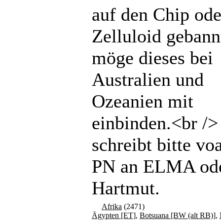
auf den Chip ode
Zelluloid gebannt
möge dieses bei
Australien und
Ozeanien mit
einbinden.<br /
schreibt bitte vo
PN an ELMA od
Hartmut.
Afrika
(2471)
Ägypten [ET]
,
Botsuana [BW (alt RB)]
,