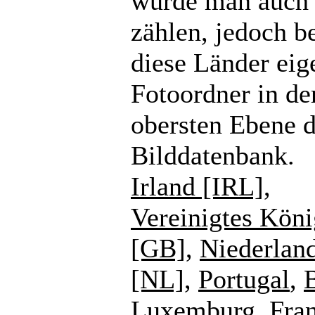
würde man auch
zählen, jedoch b
diese Länder eig
Fotoordner in de
obersten Ebene d
Bilddatenbank.
Irland [IRL]
,
Vereinigtes Köni
[GB]
,
Niederlan
[NL]
,
Portugal
,
Luxemburg
,
Fra