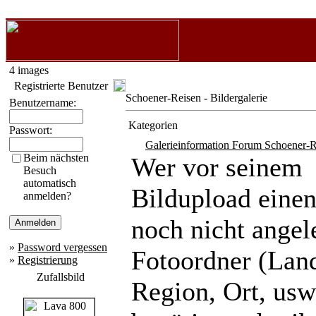
4 images
Registrierte Benutzer
Schoener-Reisen - Bildergalerie
Benutzername:
Kategorien
Passwort:
Galerieinformation Forum Schoener-R
Beim nächsten
Wer vor seinem
Besuch
automatisch
Bildupload eine
anmelden?
noch nicht angel
»
Password vergessen
Fotoordner (Lan
»
Registrierung
Zufallsbild
Region, Ort, usw