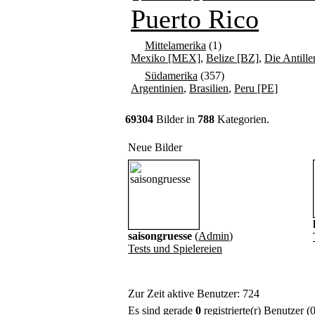
Puerto Rico
Mittelamerika
(1)
Mexiko [MEX]
,
Belize [BZ]
,
Die Antille
Südamerika
(357)
Argentinien
,
Brasilien
,
Peru [PE]
69304
Bilder in
788
Kategorien.
Neue Bilder
saisongruesse
(
Admin
)
Tests und Spielereien
Zur Zeit aktive Benutzer: 724
Es sind gerade
0
registrierte(r) Benutzer 