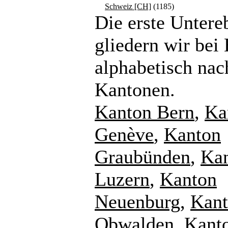
Schweiz [CH]
(1185)
Die erste Untere
gliedern wir bei
alphabetisch nac
Kantonen.
Kanton Bern
,
Ka
Genève
,
Kanton
Graubünden
,
Ka
Luzern
,
Kanton
Neuenburg
,
Kan
Obwalden
,
Kant