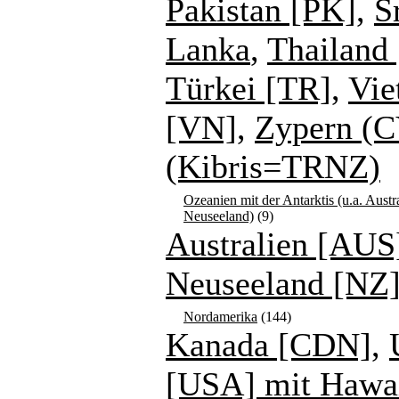
Pakistan [PK]
,
S
Lanka
,
Thailand 
Türkei [TR]
,
Vie
[VN]
,
Zypern (C
(Kibris=TRNZ)
Ozeanien mit der Antarktis (u.a. Austr
Neuseeland)
(9)
Australien [AUS
Neuseeland [NZ
Nordamerika
(144)
Kanada [CDN]
,
[USA] mit Hawa