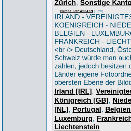
,
Zürich
Sonstige Kant
Europa: Der WESTEN
(1986)
IRLAND - VEREINIGTE
KOENIGREICH - NIED
BELGIEN - LUXEMBUR
FRANKREICH - LIECH
<br /> Deutschland, Öste
Schweiz würde man auc
zählen, jedoch besitzen 
Länder eigene Fotoordne
obersten Ebene der Bild
,
Irland [IRL]
Vereinigte
,
Königreich [GB]
Niede
,
,
[NL]
Portugal
Belgien
,
Luxemburg
Frankreich
Liechtenstein