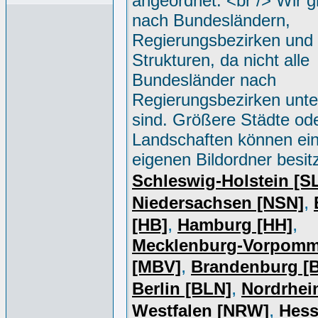
angeordnet. <br /> Wir g
nach Bundesländern,
Regierungsbezirken und 
Strukturen, da nicht alle
Bundesländer nach
Regierungsbezirken unter
sind. Größere Städte od
Landschaften können ei
eigenen Bildordner besit
Schleswig-Holstein [S
,
Niedersachsen [NSN]
,
,
[HB]
Hamburg [HH]
Mecklenburg-Vorpomm
,
[MBV]
Brandenburg [
,
Berlin [BLN]
Nordrhei
,
Westfalen [NRW]
Hess