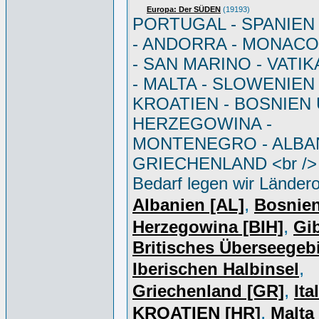
Europa: Der SÜDEN
(19193)
PORTUGAL - SPANIEN - 
- ANDORRA - MONACO 
- SAN MARINO - VATI
- MALTA - SLOWENIEN 
KROATIEN - BOSNIEN
HERZEGOWINA -
MONTENEGRO - ALBAN
GRIECHENLAND <br /> 
Bedarf legen wir Ländero
,
Albanien [AL]
Bosnie
,
Herzegowina [BIH]
Gib
Britisches Überseegebi
,
Iberischen Halbinsel
,
Griechenland [GR]
Ita
,
KROATIEN [HR]
Malta