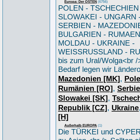
Europa: Der OSTEN
(6756)
POLEN - TSCHECHIEN 
SLOWAKEI - UNGARN 
SERBIEN - MAZEDONIE
BULGARIEN - RUMAEN
MOLDAU - UKRAINE -
WEISSRUSSLAND - R
bis zum Ural/Wolga<br /
Bedarf legen wir Ländero
,
Mazedonien [MK]
Pole
,
Rumänien [RO]
Serbi
,
Slowakei [SK]
Tschec
,
Republik [CZ]
Ukraine
[H]
Außerhalb EUROPA
(1)
Die TÜRKEI und CYPER