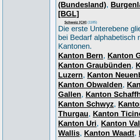
,
(Bundesland)
Burgenl
[BGL]
Schweiz [CH]
(1185)
Die erste Unterebene gli
bei Bedarf alphabetisch 
Kantonen.
,
Kanton Bern
Kanton 
,
Kanton Graubünden
K
,
Luzern
Kanton Neuen
,
Kanton Obwalden
Kan
,
Gallen
Kanton Schaff
,
Kanton Schwyz
Kanto
,
Thurgau
Kanton Ticin
,
Kanton Uri
Kanton Val
,
,
Wallis
Kanton Waadt