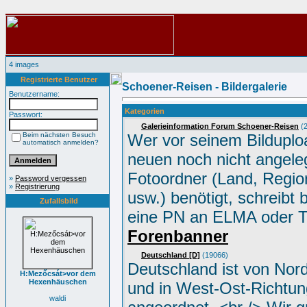
4 images
Registrierte Benutzer
Schoener-Reisen - Bildergalerie
Benutzername:
Kategorien
Passwort:
Galerieinformation Forum Schoener-Reisen
(2
Beim nächsten Besuch
Wer vor seinem Bilduplo
automatisch anmelden?
neuen noch nicht angele
Fotoordner (Land, Region
»
Password vergessen
»
Registrierung
usw.) benötigt, schreibt 
Zufallsbild
eine PN an ELMA oder 
Forenbanner
Deutschland [D]
(19066)
Deutschland ist von Nor
H:Mezőcsát>vor dem
Hexenhäuschen
und in West-Ost-Richtun
waldi