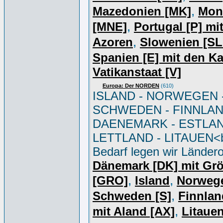
,
Mazedonien [MK]
Mon
,
[MNE]
Portugal [P] mi
,
Azoren
Slowenien [S
Spanien [E] mit den K
Vatikanstaat [V]
Europa: Der NORDEN
(610)
ISLAND - NORWEGEN 
SCHWEDEN - FINNLAN
DAENEMARK - ESTLAN
LETTLAND - LITAUEN<br
Bedarf legen wir Ländero
Dänemark [DK] mit Gr
,
,
[GRO]
Island
Norweg
,
Schweden [S]
Finnlan
,
mit Aland [AX]
Litauen