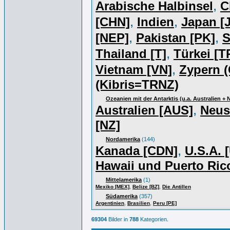
,
Arabische Halbinsel
C
,
,
[CHN]
Indien
Japan [J
,
,
[NEP]
Pakistan [PK]
S
,
Thailand [T]
Türkei [T
,
Vietnam [VN]
Zypern (
(Kibris=TRNZ)
Ozeanien mit der Antarktis (u.a. Australien +
,
Australien [AUS]
Neus
[NZ]
Nordamerika
(144)
,
Kanada [CDN]
U.S.A. 
Hawaii und Puerto Ric
Mittelamerika
(1)
,
,
Mexiko [MEX]
Belize [BZ]
Die Antillen
Südamerika
(357)
,
,
Argentinien
Brasilien
Peru [PE]
69304
Bilder in
788
Kategorien.