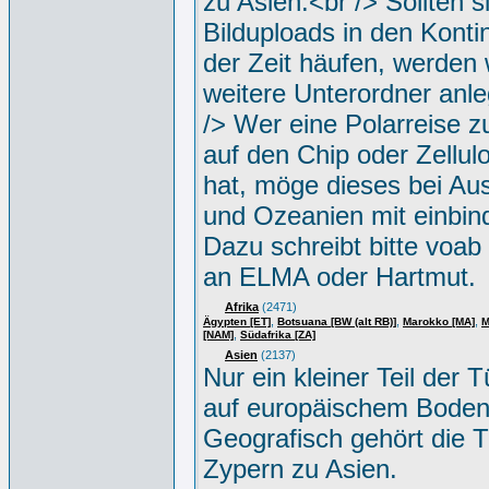
zu Asien.<br /> Sollten s
Bilduploads in den Konti
der Zeit häufen, werden w
weitere Unterordner anle
/> Wer eine Polarreise zu
auf den Chip oder Zellul
hat, möge dieses bei Aus
und Ozeanien mit einbin
Dazu schreibt bitte voab
an ELMA oder Hartmut.
Afrika
(2471)
,
,
,
Ägypten [ET]
Botsuana [BW (alt RB)]
Marokko [MA]
M
,
[NAM]
Südafrika [ZA]
Asien
(2137)
Nur ein kleiner Teil der Tü
auf europäischem Boden
Geografisch gehört die T
Zypern zu Asien.