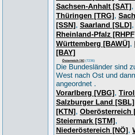
,
Sachsen-Anhalt [SAT]
,
Thüringen [TRG]
Sac
,
,
[SSN]
Saarland [SLD]
Rheinland-Pfalz [RHPF
,
Württemberg [BAWÜ]
[BAY]
Österreich [A]
(7236)
Die Bundesländer sind z
West nach Ost und dan
angeordnet .
,
Vorarlberg [VBG]
Tiro
Salzburger Land [SBL]
,
[KTN]
Oberösterreich
,
Steiermark [STM]
,
Niederöstereich [NÖ]