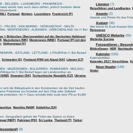
E - BELGIEN - LUXEMBURG - FRANKREICH -
Literatur
(7)
weiz würde man auch dazu zählen, jedoch besitzen diese
,
Reiseführer und Landkarten
lddatenbank.
,
,
,
,
,
Awards
(2)
[NL]
Portugal
Belgien
Luxemburg
Frankreich [F]
Awards und Preise für das Foto
Avatare
(36)
 - ITALIEN - SAN MARINO - VATIKANSTAAT - MALTA -
Hier könnt Ihr Eure Avatars für
A - MONTENEGRO - ALBANIEN - GRIECHENLAND <br /> Bei
Reiseavas
UNESCO Welterbe
(50)
,
tar > Britisches Überseegebiet auf der Iberischen Halbinsel
Welterbe Europa
,
,
,
M]
Mazedonien [MK]
Montenegro [MNE]
Portugal [P] mit den
,
n
Vatikanstaat [V]
Fotografieren : Besond
,
,
Bildcollagen
HDR
Nachtauf
EMARK - ESTLAND - LETTLAND - LITAUEN<br /> Bei Bedarf
Kalender
(150)
Kalenderbilder
,
,
,
Schweden [S]
Finnland [FIN] mit Aland [AX]
Litauen [LT]
,
Kalender 2017 Vorschläge
K
Neue Header
(149)
IEN - MAZEDONIEN - BULGARIEN - RUMAENIEN - MOLDAU -
Slider
lga<br /> Bei Bedarf legen wir Länderordner an.
,
,
,
,
 [SRB]
Slowakei [SK]
Tschechische Republik [CZ]
Ukraine
sich die Bilduploads in den Kontinenten mit der Zeit häufen,
ine Polarreise zur Antarktis auf den Chip oder Zelluloid
it einbinden.<br /> Dazu schreibt bitte voab eine PN an ELMA
,
,
auritius
Namibia [NAM]
Südafrika [ZA]
oden. Geografisch gehört die Türkei wie Zypern zu Asien.
,
,
,
,
epal [NEP]
Pakistan [PK]
Sri Lanka
Thailand [T]
Türkei
 Neuseeland)
(9)