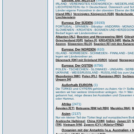
Europa: Der WESTEN
(1986)
IRLAND - VEREINIGTES KOENIGREICH - NIEDERLAND
LIECHTENSTEIN.<br /> Deutschland, Österreich und Sch
Länder eigene Fotoordner in der obersten Ebene der Bi
,
,
Irland [IRL]
Vereinigtes Königreich [GB]
Niederlande 
Liechtenstein
Europa: Der SÜDEN
(19193)
PORTUGAL - SPANIEN - Gibraltar - ANDORRA - MONACO
SLOWENIEN - KROATIEN - BOSNIEN UND HERZEGOWIN
Bedarf legen wir Länderordner an.
,
,
Albanien [AL]
Bosnien und Herzegowina [BIH]
Gibral
,
,
,
Griechenland [GR]
Italien [I]
KROATIEN [HR]
Malta [
,
,
Azoren
Slowenien [SLO]
Spanien [E] mit den Kanare
Europa: Der NORDEN
(610)
ISLAND - NORWEGEN - SCHWEDEN - FINNLAND - DAEN
legen wir Länderordner an.
,
,
Dänemark [DK] mit Grönland [GRO]
Island
Norwegen
Europa: Der OSTEN
(6756)
POLEN - TSCHECHIEN - SLOWAKEI - UNGARN - SERB
UKRAINE - WEISSRUSSLAND - RUSSLAND bis zum Ural/Wo
,
,
,
Mazedonien [MK]
Polen [PL]
Rumänien [RO]
Serbien
Ungarn [H]
Außerhalb EUROPA
(1)
Die TÜRKEI und CYPERN gehören zu Asien.<br /> Sollten 
werden wir hier weitere Unterordner anlegen. <br /> Wer e
gebannt hat, möge dieses bei Australien und Ozeanien m
oder Hartmut.
Afrika
(2471)
,
,
,
Ägypten [ET]
Botsuana [BW (alt RB)]
Marokko [MA]
M
Asien
(2137)
Nur ein kleiner Teil der Türkei liegt auf europäischem B
,
,
,
,
Arabische Halbinsel
China [CHN]
Indien
Japan [J]
N
,
,
[TR]
Vietnam [VN]
Zypern (CY) / (Kibris=TRNZ)
Ozeanien mit der Antarktis (u.a. Australien +