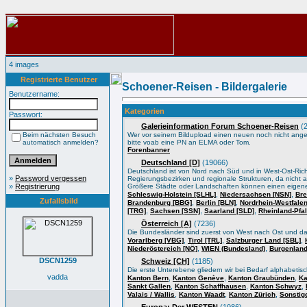
4 images
Registrierte Benutzer
Schoener-Reisen - Bildergalerie
Benutzername:
Kategorien
Passwort:
Galerieinformation Forum Schoener-Reisen
(2
Beim nächsten Besuch
Wer vor seinem Bildupload einen neuen noch nicht angele
automatisch anmelden?
bitte voab eine PN an ELMA oder Tom.
Forenbanner
Deutschland [D]
(19066)
Deutschland ist von Nord nach Süd und in West-Ost-Ric
»
Password vergessen
Regierungsbezirken und regionale Strukturen, da nicht a
»
Registrierung
Größere Städte oder Landschaften können einen eigene
,
,
Schleswig-Holstein [SLHL]
Niedersachsen [NSN]
Bre
Zufallsbild
,
,
Brandenburg [BBG]
Berlin [BLN]
Nordrhein-Westfale
,
,
,
[TRG]
Sachsen [SSN]
Saarland [SLD]
Rheinland-Pfa
Österreich [A]
(7236)
Die Bundesländer sind zuerst von West nach Ost und d
,
,
,
Vorarlberg [VBG]
Tirol [TRL]
Salzburger Land [SBL]
,
,
Niederöstereich [NÖ]
WIEN (Bundesland)
Burgenland
DSCN1259
Schweiz [CH]
(1185)
Die erste Unterebene gliedern wir bei Bedarf alphabeti
vadda
,
,
,
Kanton Bern
Kanton Genève
Kanton Graubünden
Ka
,
,
,
Sankt Gallen
Kanton Schaffhausen
Kanton Schwyz
,
,
,
Valais / Wallis
Kanton Waadt
Kanton Zürich
Sonstig