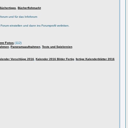
,
Büchertipps
Bücherflohmarkt
forum und für das Infoforum
s Forum einstellen und dann ins Forumprofil verlinken.
ere Fotos
(112)
,
,
nahmen
Panoramaaufnahmen
Tests und Spielereien
,
,
alender Vorschläge 2016
Kalender 2016 Bilder Fertig
fertige Kalenderblätter 2016