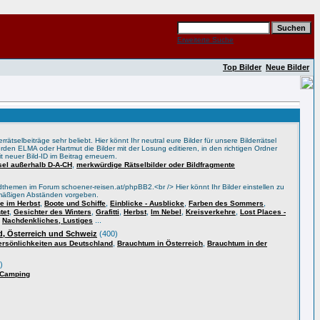
Erweiterte Suche
Top Bilder
Neue Bilder
rätselbeiträge sehr beliebt. Hier könnt Ihr neutral eure Bilder für unsere Bilderrätsel
rden ELMA oder Hartmut die Bilder mit der Losung editieren, in den richtigen Ordner
t neuer Bild-ID im Beitrag erneuern.
,
tsel außerhalb D-A-CH
merkwürdige Rätselbilder oder Bildfragmente
themen im Forum schoener-reisen.at/phpBB2.<br /> Hier könnt Ihr Bilder einstellen zu
lmäßigen Abständen vorgeben.
,
,
,
,
 im Herbst
Boote und Schiffe
Einblicke - Ausblicke
Farben des Sommers
,
,
,
,
,
,
tet
Gesichter des Winters
Grafitti
Herbst
Im Nebel
Kreisverkehre
Lost Places -
,
...
Nachdenkliches, Lustiges
, Österreich und Schweiz
(400)
,
,
ersönlichkeiten aus Deutschland
Brauchtum in Österreich
Brauchtum in der
)
 Camping