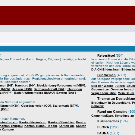
)
Reiserätsel
(554)
gten Fotoordner (Land, Region, Ort, usw.) benötigt, schreibt
In unserem Forum sind die Bilder
einstellen. Nach der Lösung we
verschieben und den Bildlink mi
,
D-A-CH Bilderrätsel
Bilderrä
Bildthemen
(4063)
htung angeordnet. <br /> Wir gruppieren nach Bundesländern,
lle Bundesländer nach Regierungsbezirken untergliedert sind.
Zur Kategorie vorgegebene Bild
n Bildordner besitzen.
den Themen die wir in unrege
,
,
,
men [HB]
Hamburg [HH]
Mecklenburg-Vorpommern [MBV]
,
,
Bild der Woche
Alleen
Bäume
,
,
,
n [NRW]
Hessen [HSN]
Sachsen-Anhalt [SAT]
Thüringen
,
Gegensätze
Genauer betrach
,
,
lz [RHPF]
Baden-Württemberg [BAWÜ]
Bayern [BAY]
,
Vergessene Orte
Mein Baum
Themen zu Deutschland
ann Nord-Süd angeordnet .
,
Brauchtum in Deutschland
P
,
,
,
Kärnten [KTN]
Oberösterreich [OÖ]
Steiermark [STM]
Schweiz
 [BGL]
Rund um Camping
(100
,
Campingplätze
Sonstiges zu
sch nach Kantonen.
Kulinarisches
(174)
,
,
,
nton Luzern
Kanton Neuenburg
Kanton Obwalden
Kanton
,
,
,
Kanton Thurgau
Kanton Ticino / Tessin
Kanton Uri
Kanton
FLORA
(1286)
e Kantone
FAUNA
(1067)