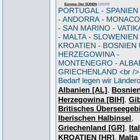
Europa: Der SÜDEN
(19193)
PORTUGAL - SPANIEN - 
- ANDORRA - MONACO 
- SAN MARINO - VATI
- MALTA - SLOWENIEN 
KROATIEN - BOSNIEN
HERZEGOWINA -
MONTENEGRO - ALBAN
GRIECHENLAND <br /> 
Bedarf legen wir Ländero
,
Albanien [AL]
Bosnie
,
Herzegowina [BIH]
Gib
Britisches Überseegebi
,
Iberischen Halbinsel
,
Griechenland [GR]
Ita
,
KROATIEN [HR]
Malta