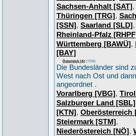
,
Sachsen-Anhalt [SAT]
,
Thüringen [TRG]
Sac
,
,
[SSN]
Saarland [SLD]
Rheinland-Pfalz [RHPF
,
Württemberg [BAWÜ]
[BAY]
Österreich [A]
(7236)
Die Bundesländer sind z
West nach Ost und dan
angeordnet .
,
Vorarlberg [VBG]
Tiro
Salzburger Land [SBL]
,
[KTN]
Oberösterreich
,
Steiermark [STM]
,
Niederöstereich [NÖ]