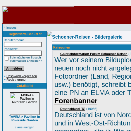
4 images
Registrierte Benutzer
Schoener-Reisen - Bildergalerie
Benutzername:
Kategorien
Passwort:
Galerieinformation Forum Schoener-Reisen
(2
Beim nächsten Besuch
Wer vor seinem Bilduplo
automatisch anmelden?
neuen noch nicht angele
Fotoordner (Land, Region
»
Password vergessen
»
Registrierung
usw.) benötigt, schreibt 
Zufallsbild
eine PN an ELMA oder 
Forenbanner
Deutschland [D]
(19066)
Deutschland ist von Nor
TAVIRA > Pavillon in
Riverside Garden
und in West-Ost-Richtun
claus-juergen