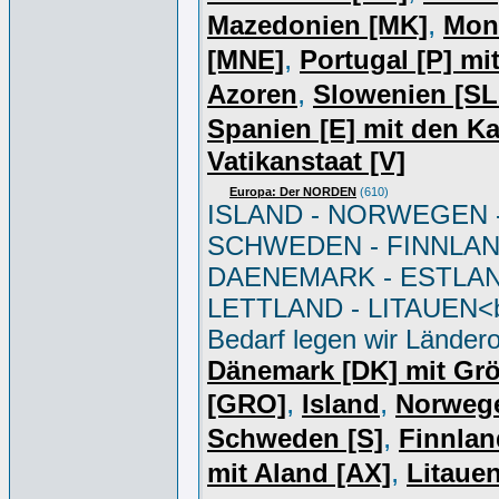
,
Mazedonien [MK]
Mon
,
[MNE]
Portugal [P] mi
,
Azoren
Slowenien [S
Spanien [E] mit den K
Vatikanstaat [V]
Europa: Der NORDEN
(610)
ISLAND - NORWEGEN 
SCHWEDEN - FINNLAN
DAENEMARK - ESTLAN
LETTLAND - LITAUEN<br
Bedarf legen wir Ländero
Dänemark [DK] mit Gr
,
,
[GRO]
Island
Norweg
,
Schweden [S]
Finnlan
,
mit Aland [AX]
Litauen