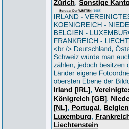
,
Zürich
Sonstige Kant
Europa: Der WESTEN
(1986)
IRLAND - VEREINIGTE
KOENIGREICH - NIED
BELGIEN - LUXEMBUR
FRANKREICH - LIECH
<br /> Deutschland, Öste
Schweiz würde man auc
zählen, jedoch besitzen 
Länder eigene Fotoordne
obersten Ebene der Bild
,
Irland [IRL]
Vereinigte
,
Königreich [GB]
Niede
,
,
[NL]
Portugal
Belgien
,
Luxemburg
Frankreich
Liechtenstein