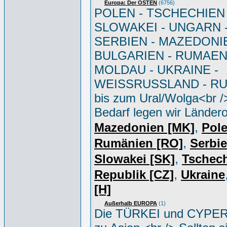
Europa: Der OSTEN
(6756)
POLEN - TSCHECHIEN 
SLOWAKEI - UNGARN 
SERBIEN - MAZEDONIE
BULGARIEN - RUMAEN
MOLDAU - UKRAINE -
WEISSRUSSLAND - R
bis zum Ural/Wolga<br /
Bedarf legen wir Ländero
,
Mazedonien [MK]
Pole
,
Rumänien [RO]
Serbi
,
Slowakei [SK]
Tschec
,
Republik [CZ]
Ukraine
[H]
Außerhalb EUROPA
(1)
Die TÜRKEI und CYPER