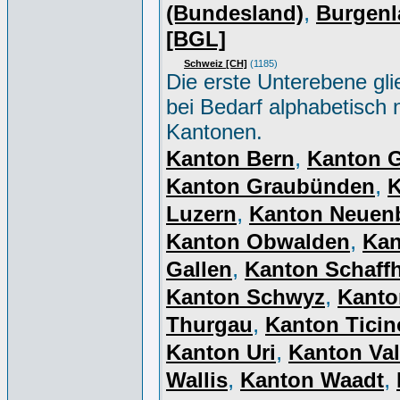
,
(Bundesland)
Burgenl
[BGL]
Schweiz [CH]
(1185)
Die erste Unterebene gli
bei Bedarf alphabetisch 
Kantonen.
,
Kanton Bern
Kanton 
,
Kanton Graubünden
K
,
Luzern
Kanton Neuen
,
Kanton Obwalden
Kan
,
Gallen
Kanton Schaff
,
Kanton Schwyz
Kanto
,
Thurgau
Kanton Ticin
,
Kanton Uri
Kanton Val
,
,
Wallis
Kanton Waadt