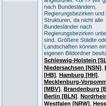
angeordnet. <br /> Wir g
nach Bundesländern,
Regierungsbezirken und 
Strukturen, da nicht alle
Bundesländer nach
Regierungsbezirken unter
sind. Größere Städte od
Landschaften können ei
eigenen Bildordner besit
Schleswig-Holstein [S
,
Niedersachsen [NSN]
,
,
[HB]
Hamburg [HH]
Mecklenburg-Vorpomm
,
[MBV]
Brandenburg [
,
Berlin [BLN]
Nordrhei
,
Westfalen [NRW]
Hess