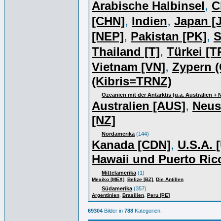
,
Arabische Halbinsel
C
,
,
[CHN]
Indien
Japan [J
,
,
[NEP]
Pakistan [PK]
S
,
Thailand [T]
Türkei [T
,
Vietnam [VN]
Zypern (
(Kibris=TRNZ)
Ozeanien mit der Antarktis (u.a. Australien +
,
Australien [AUS]
Neus
[NZ]
Nordamerika
(144)
,
Kanada [CDN]
U.S.A. 
Hawaii und Puerto Ric
Mittelamerika
(1)
,
,
Mexiko [MEX]
Belize [BZ]
Die Antillen
Südamerika
(357)
,
,
Argentinien
Brasilien
Peru [PE]
69304
Bilder in
788
Kategorien.