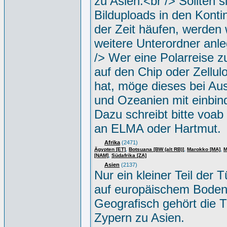
zu Asien.<br /> Sollten s
Bilduploads in den Konti
der Zeit häufen, werden w
weitere Unterordner anle
/> Wer eine Polarreise zu
auf den Chip oder Zellul
hat, möge dieses bei Aus
und Ozeanien mit einbin
Dazu schreibt bitte voab
an ELMA oder Hartmut.
Afrika
(2471)
,
,
,
Ägypten [ET]
Botsuana [BW (alt RB)]
Marokko [MA]
M
,
[NAM]
Südafrika [ZA]
Asien
(2137)
Nur ein kleiner Teil der Tü
auf europäischem Boden
Geografisch gehört die T
Zypern zu Asien.