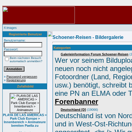
4 images
Registrierte Benutzer
Schoener-Reisen - Bildergalerie
Benutzername:
Kategorien
Passwort:
Galerieinformation Forum Schoener-Reisen
(2
Beim nächsten Besuch
Wer vor seinem Bilduplo
automatisch anmelden?
neuen noch nicht angele
Fotoordner (Land, Region
»
Password vergessen
»
Registrierung
usw.) benötigt, schreibt 
Zufallsbild
eine PN an ELMA oder 
Forenbanner
Deutschland [D]
(19066)
Deutschland ist von Nor
PLAYA DE LAS AMERICAS >
Park Club Europe >
und in West-Ost-Richtun
Innenbereich > Animateure
bereiten Paella zu