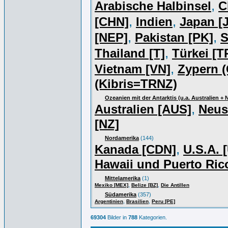
,
Arabische Halbinsel
C
,
,
[CHN]
Indien
Japan [J
,
,
[NEP]
Pakistan [PK]
S
,
Thailand [T]
Türkei [T
,
Vietnam [VN]
Zypern (
(Kibris=TRNZ)
Ozeanien mit der Antarktis (u.a. Australien +
,
Australien [AUS]
Neus
[NZ]
Nordamerika
(144)
,
Kanada [CDN]
U.S.A. 
Hawaii und Puerto Ric
Mittelamerika
(1)
,
,
Mexiko [MEX]
Belize [BZ]
Die Antillen
Südamerika
(357)
,
,
Argentinien
Brasilien
Peru [PE]
69304
Bilder in
788
Kategorien.