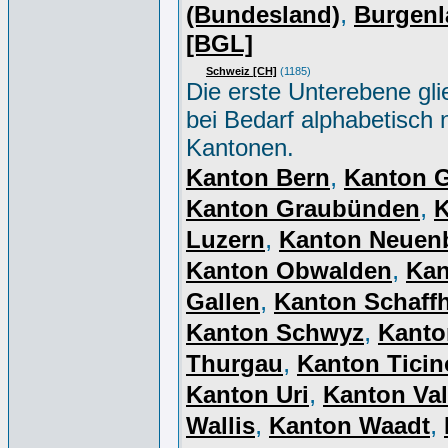
,
(Bundesland)
Burgenl
[BGL]
Schweiz [CH]
(1185)
Die erste Unterebene gli
bei Bedarf alphabetisch 
Kantonen.
,
Kanton Bern
Kanton 
,
Kanton Graubünden
K
,
Luzern
Kanton Neuen
,
Kanton Obwalden
Kan
,
Gallen
Kanton Schaff
,
Kanton Schwyz
Kanto
,
Thurgau
Kanton Ticin
,
Kanton Uri
Kanton Val
,
,
Wallis
Kanton Waadt