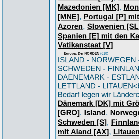
,
Mazedonien [MK]
Mon
,
[MNE]
Portugal [P] mi
,
Azoren
Slowenien [S
Spanien [E] mit den K
Vatikanstaat [V]
Europa: Der NORDEN
(610)
ISLAND - NORWEGEN 
SCHWEDEN - FINNLAN
DAENEMARK - ESTLAN
LETTLAND - LITAUEN<br
Bedarf legen wir Ländero
Dänemark [DK] mit Gr
,
,
[GRO]
Island
Norweg
,
Schweden [S]
Finnlan
,
mit Aland [AX]
Litauen