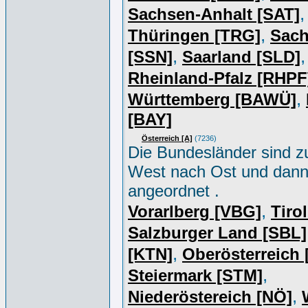
,
Sachsen-Anhalt [SAT]
,
Thüringen [TRG]
Sac
,
,
[SSN]
Saarland [SLD]
Rheinland-Pfalz [RHPF
,
Württemberg [BAWÜ]
[BAY]
Österreich [A]
(7236)
Die Bundesländer sind z
West nach Ost und dan
angeordnet .
,
Vorarlberg [VBG]
Tiro
Salzburger Land [SBL]
,
[KTN]
Oberösterreich
,
Steiermark [STM]
,
Niederöstereich [NÖ]