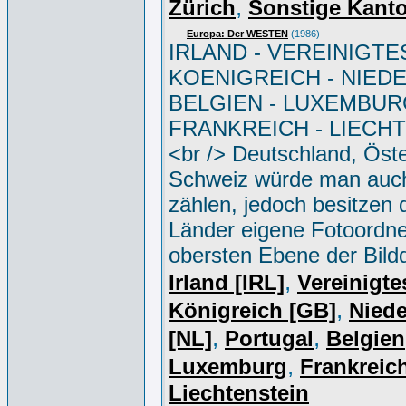
,
Zürich
Sonstige Kant
Europa: Der WESTEN
(1986)
IRLAND - VEREINIGTE
KOENIGREICH - NIED
BELGIEN - LUXEMBUR
FRANKREICH - LIECH
<br /> Deutschland, Öste
Schweiz würde man auc
zählen, jedoch besitzen 
Länder eigene Fotoordne
obersten Ebene der Bild
,
Irland [IRL]
Vereinigte
,
Königreich [GB]
Niede
,
,
[NL]
Portugal
Belgien
,
Luxemburg
Frankreich
Liechtenstein