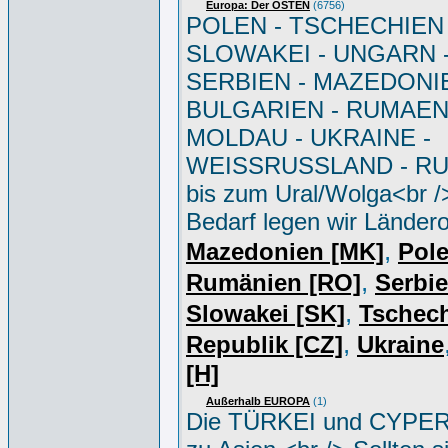
Europa: Der OSTEN
(6756)
POLEN - TSCHECHIEN 
SLOWAKEI - UNGARN 
SERBIEN - MAZEDONIE
BULGARIEN - RUMAEN
MOLDAU - UKRAINE -
WEISSRUSSLAND - R
bis zum Ural/Wolga<br /
Bedarf legen wir Ländero
,
Mazedonien [MK]
Pole
,
Rumänien [RO]
Serbi
,
Slowakei [SK]
Tschec
,
Republik [CZ]
Ukraine
[H]
Außerhalb EUROPA
(1)
Die TÜRKEI und CYPER