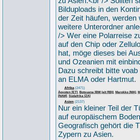
zu Asien.<br /> Sollten s
Bilduploads in den Konti
der Zeit häufen, werden w
weitere Unterordner anle
/> Wer eine Polarreise zu
auf den Chip oder Zellul
hat, möge dieses bei Aus
und Ozeanien mit einbin
Dazu schreibt bitte voab
an ELMA oder Hartmut.
Afrika
(2471)
,
,
,
Ägypten [ET]
Botsuana [BW (alt RB)]
Marokko [MA]
M
,
[NAM]
Südafrika [ZA]
Asien
(2137)
Nur ein kleiner Teil der Tü
auf europäischem Boden
Geografisch gehört die T
Zypern zu Asien.