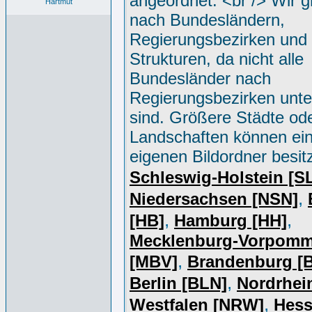
angeordnet. <br /> Wir g
Hartmut
nach Bundesländern,
Regierungsbezirken und 
Strukturen, da nicht alle
Bundesländer nach
Regierungsbezirken unter
sind. Größere Städte od
Landschaften können ei
eigenen Bildordner besit
Schleswig-Holstein [S
,
Niedersachsen [NSN]
,
,
[HB]
Hamburg [HH]
Mecklenburg-Vorpomm
,
[MBV]
Brandenburg [
,
Berlin [BLN]
Nordrhei
,
Westfalen [NRW]
Hess