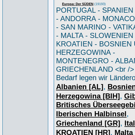
Europa: Der SÜDEN
(19193)
PORTUGAL - SPANIEN - 
- ANDORRA - MONACO 
- SAN MARINO - VATI
- MALTA - SLOWENIEN 
KROATIEN - BOSNIEN
HERZEGOWINA -
MONTENEGRO - ALBAN
GRIECHENLAND <br /> 
Bedarf legen wir Ländero
,
Albanien [AL]
Bosnie
,
Herzegowina [BIH]
Gib
Britisches Überseegebi
,
Iberischen Halbinsel
,
Griechenland [GR]
Ita
,
KROATIEN [HR]
Malta