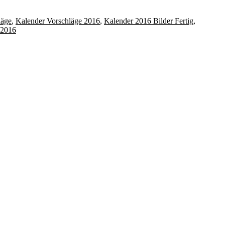
läge
,
Kalender Vorschläge 2016
,
Kalender 2016 Bilder Fertig
,
r 2016