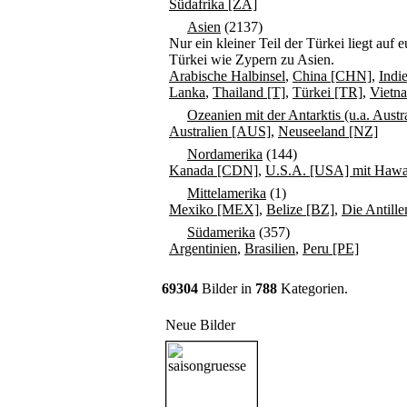
Südafrika [ZA]
Asien
(2137)
Nur ein kleiner Teil der Türkei liegt au
Türkei wie Zypern zu Asien.
Arabische Halbinsel
,
China [CHN]
,
Indi
Lanka
,
Thailand [T]
,
Türkei [TR]
,
Vietn
Ozeanien mit der Antarktis (u.a. Aust
Australien [AUS]
,
Neuseeland [NZ]
Nordamerika
(144)
Kanada [CDN]
,
U.S.A. [USA] mit Hawai
Mittelamerika
(1)
Mexiko [MEX]
,
Belize [BZ]
,
Die Antille
Südamerika
(357)
Argentinien
,
Brasilien
,
Peru [PE]
69304
Bilder in
788
Kategorien.
Neue Bilder