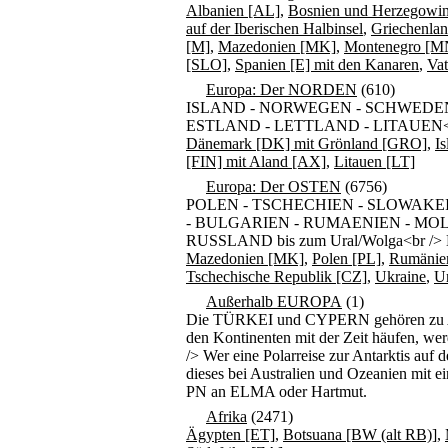
Albanien [AL]
,
Bosnien und Herzegowi
auf der Iberischen Halbinsel
,
Griechenla
[M]
,
Mazedonien [MK]
,
Montenegro [M
[SLO]
,
Spanien [E] mit den Kanaren
,
Vat
Europa: Der NORDEN
(610)
ISLAND - NORWEGEN - SCHWEDEN
ESTLAND - LETTLAND - LITAUEN<br />
Dänemark [DK] mit Grönland [GRO]
,
Is
[FIN] mit Aland [AX]
,
Litauen [LT]
Europa: Der OSTEN
(6756)
POLEN - TSCHECHIEN - SLOWAKEI
- BULGARIEN - RUMAENIEN - MO
RUSSLAND bis zum Ural/Wolga<br /> Be
Mazedonien [MK]
,
Polen [PL]
,
Rumänie
Tschechische Republik [CZ]
,
Ukraine
,
U
Außerhalb EUROPA
(1)
Die TÜRKEI und CYPERN gehören zu Asie
den Kontinenten mit der Zeit häufen, wer
/> Wer eine Polarreise zur Antarktis auf 
dieses bei Australien und Ozeanien mit ei
PN an ELMA oder Hartmut.
Afrika
(2471)
Ägypten [ET]
,
Botsuana [BW (alt RB)]
,