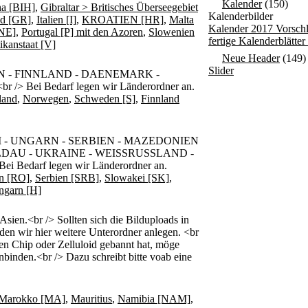
Kalender
(150)
na [BIH]
,
Gibraltar > Britisches Überseegebiet
Kalenderbilder
nd [GR]
,
Italien [I]
,
KROATIEN [HR]
,
Malta
Kalender 2017 Vorsch
NE]
,
Portugal [P] mit den Azoren
,
Slowenien
fertige Kalenderblätte
ikanstaat [V]
Neue Header
(149)
Slider
 - FINNLAND - DAENEMARK -
 Bei Bedarf legen wir Länderordner an.
land
,
Norwegen
,
Schweden [S]
,
Finnland
 - UNGARN - SERBIEN - MAZEDONIEN
LDAU - UKRAINE - WEISSRUSSLAND -
i Bedarf legen wir Länderordner an.
n [RO]
,
Serbien [SRB]
,
Slowakei [SK]
,
ngarn [H]
n.<br /> Sollten sich die Bilduploads in
den wir hier weitere Unterordner anlegen. <br
den Chip oder Zelluloid gebannt hat, möge
nbinden.<br /> Dazu schreibt bitte voab eine
Marokko [MA]
,
Mauritius
,
Namibia [NAM]
,