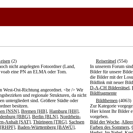
eisen
(2)
Reiserätsel
(554)
och nicht angelegten Fotoordner (Land,
In unserem Forum sind d
itte voab eine PN an ELMA oder Tom.
Bilder für unsere Bil
die Bilder mit der Los
Bildlink mit neuer Bil
D-A-CH Bilderrätsel
,
n West-Ost-Richtung angeordnet. <br /> Wir
Bildfragmente
gsbezirken und regionale Strukturen, da nicht
n untergliedert sind. Größere Städte oder
Bildthemen
(4063)
rdner besitzen.
Zur Kategorie vorgege
sen [NSN]
,
Bremen [HB]
,
Hamburg [HH]
,
Hier könnt Ihr Bilder 
denburg [BBG]
,
Berlin [BLN]
,
Nordrhein-
vorgeben.
en-Anhalt [SAT]
,
Thüringen [TRG]
,
Sachsen
Bild der Woche
,
Allee
z [RHPF]
,
Baden-Württemberg [BAWÜ]
,
Farben des Sommers
,
Herbst
,
Im Nebel
,
Krei