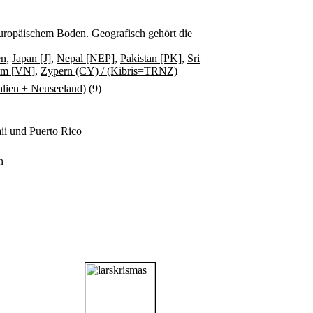
f europäischem Boden. Geografisch gehört die
en
,
Japan [J]
,
Nepal [NEP]
,
Pakistan [PK]
,
Sri
am [VN]
,
Zypern (CY) / (Kibris=TRNZ)
ralien + Neuseeland)
(9)
i und Puerto Rico
n