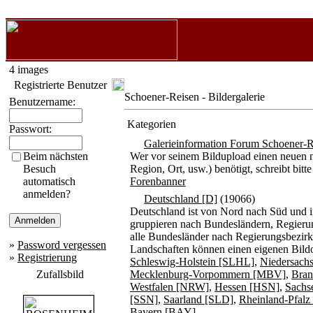
4 images
Registrierte Benutzer
Schoener-Reisen - Bildergalerie
Benutzername:
Kategorien
Passwort:
Galerieinformation Forum Schoener-R
Beim nächsten
Wer vor seinem Bildupload einen neuen n
Besuch
Region, Ort, usw.) benötigt, schreibt b
automatisch
Forenbanner
anmelden?
Deutschland [D]
(19066)
Deutschland ist von Nord nach Süd und i
gruppieren nach Bundesländern, Regierun
alle Bundesländer nach Regierungsbezirke
»
Password vergessen
Landschaften können einen eigenen Bildo
»
Registrierung
Schleswig-Holstein [SLHL]
,
Niedersach
Zufallsbild
Mecklenburg-Vorpommern [MBV]
,
Bran
Westfalen [NRW]
,
Hessen [HSN]
,
Sachs
[SSN]
,
Saarland [SLD]
,
Rheinland-Pfal
Bayern [BAY]