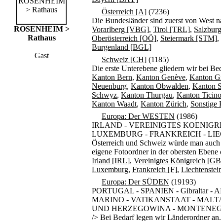
Österreich [A]
(7236)
Die Bundesländer sind zuerst von West 
ROSENHEIM >
Vorarlberg [VBG]
,
Tirol [TRL]
,
Salzbur
Rathaus
Oberösterreich [OÖ]
,
Steiermark [STM]
,
Burgenland [BGL]
Gast
Schweiz [CH]
(1185)
Die erste Unterebene gliedern wir bei Be
Kanton Bern
,
Kanton Genève
,
Kanton G
Neuenburg
,
Kanton Obwalden
,
Kanton S
Schwyz
,
Kanton Thurgau
,
Kanton Ticino
Kanton Waadt
,
Kanton Zürich
,
Sonstige
Europa: Der WESTEN
(1986)
IRLAND - VEREINIGTES KOENIGRE
LUXEMBURG - FRANKREICH - LIECH
Österreich und Schweiz würde man auch d
eigene Fotoordner in der obersten Ebene
Irland [IRL]
,
Vereinigtes Königreich [GB
Luxemburg
,
Frankreich [F]
,
Liechtenstei
Europa: Der SÜDEN
(19193)
PORTUGAL - SPANIEN - Gibraltar 
MARINO - VATIKANSTAAT - MALTA
UND HERZEGOWINA - MONTENEGR
/> Bei Bedarf legen wir Länderordner an.