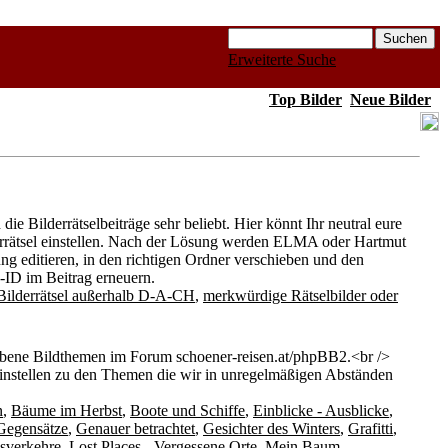
Erweiterte Suche
Top Bilder
Neue Bilder
ie Bilderrätselbeiträge sehr beliebt. Hier könnt Ihr neutral eure
derrätsel einstellen. Nach der Lösung werden ELMA oder Hartmut
ung editieren, in den richtigen Ordner verschieben und den
d-ID im Beitrag erneuern.
Bilderrätsel außerhalb D-A-CH
,
merkwürdige Rätselbilder oder
bene Bildthemen im Forum schoener-reisen.at/phpBB2.<br />
einstellen zu den Themen die wir in unregelmäßigen Abständen
n
,
Bäume im Herbst
,
Boote und Schiffe
,
Einblicke - Ausblicke
,
Gegensätze
,
Genauer betrachtet
,
Gesichter des Winters
,
Grafitti
,
sverkehre
,
Lost Places - Vergessene Orte
,
Mein Baum
,