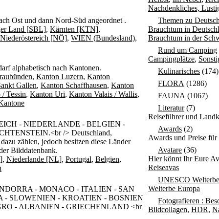
Nachdenkliches, Lusti
nach Ost und dann Nord-Süd angeordnet .
Themen zu Deutsch
ger Land [SBL]
,
Kärnten [KTN]
,
Brauchtum in Deutsch
Niederöstereich [NÖ]
,
WIEN (Bundesland)
,
Brauchtum in der Sch
Rund um Camping
Campingplätze
,
Sonst
darf alphabetisch nach Kantonen.
Kulinarisches
(174)
raubünden
,
Kanton Luzern
,
Kanton
FLORA
(1286)
ankt Gallen
,
Kanton Schaffhausen
,
Kanton
 / Tessin
,
Kanton Uri
,
Kanton Valais / Wallis
,
FAUNA
(1067)
 Kantone
Literatur
(7)
Reiseführer und Landk
ICH - NIEDERLANDE - BELGIEN -
Awards
(2)
TENSTEIN.<br /> Deutschland,
Awards und Preise für
azu zählen, jedoch besitzen diese Länder
Avatare
(36)
 der Bilddatenbank.
Hier könnt Ihr Eure Av
]
,
Niederlande [NL]
,
Portugal
,
Belgien
,
Reiseavas
n
UNESCO Welterb
Welterbe Europa
- ANDORRA - MONACO - ITALIEN - SAN
 - SLOWENIEN - KROATIEN - BOSNIEN
Fotografieren : Bes
O - ALBANIEN - GRIECHENLAND <br
Bildcollagen
,
HDR
,
N