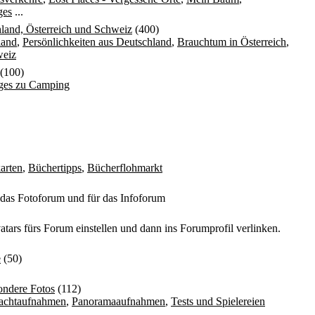
ges
...
land, Österreich und Schweiz
(400)
land
,
Persönlichkeiten aus Deutschland
,
Brauchtum in Österreich
,
weiz
(100)
iges zu Camping
arten
,
Büchertipps
,
Bücherflohmarkt
 das Fotoforum und für das Infoforum
atars fürs Forum einstellen und dann ins Forumprofil verlinken.
e
(50)
ondere Fotos
(112)
achtaufnahmen
,
Panoramaaufnahmen
,
Tests und Spielereien