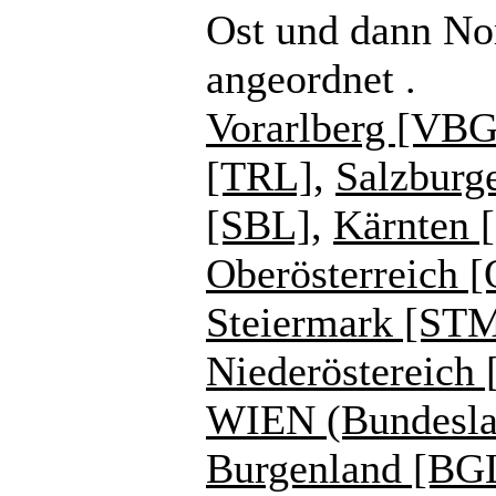
Ost und dann No
angeordnet .
Vorarlberg [VBG
[TRL]
,
Salzburg
[SBL]
,
Kärnten 
Oberösterreich 
Steiermark [ST
Niederöstereich
WIEN (Bundesla
Burgenland [BG