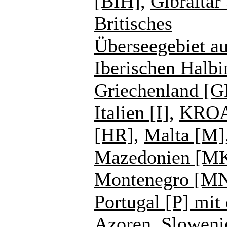
[BIH]
,
Gibraltar
Britisches
Überseegebiet au
Iberischen Halbi
Griechenland [G
Italien [I]
,
KROA
[HR]
,
Malta [M]
Mazedonien [M
Montenegro [M
Portugal [P] mit
Azoren
,
Sloweni