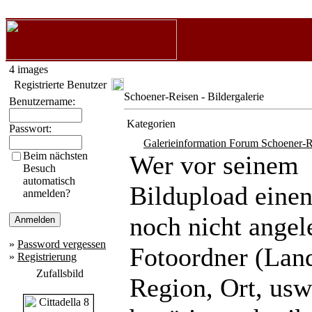
4 images
Registrierte Benutzer
Schoener-Reisen - Bildergalerie
Benutzername:
Kategorien
Passwort:
Galerieinformation Forum Schoener-R
Beim nächsten
Wer vor seinem
Besuch
automatisch
Bildupload eine
anmelden?
noch nicht angel
»
Password vergessen
Fotoordner (Lan
»
Registrierung
Zufallsbild
Region, Ort, usw