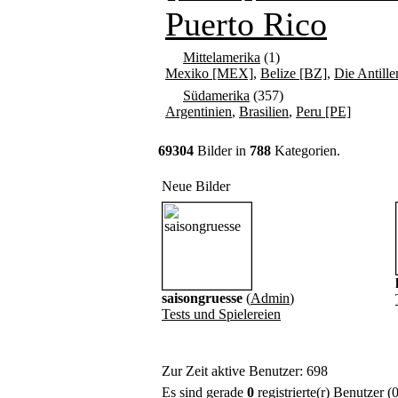
Puerto Rico
Mittelamerika
(1)
Mexiko [MEX]
,
Belize [BZ]
,
Die Antille
Südamerika
(357)
Argentinien
,
Brasilien
,
Peru [PE]
69304
Bilder in
788
Kategorien.
Neue Bilder
saisongruesse
(
Admin
)
Tests und Spielereien
Zur Zeit aktive Benutzer: 698
Es sind gerade
0
registrierte(r) Benutzer 