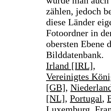
würde man auch
zählen, jedoch b
diese Länder eig
Fotoordner in de
obersten Ebene d
Bilddatenbank.
Irland [IRL]
,
Vereinigtes Köni
[GB]
,
Niederlan
[NL]
,
Portugal
,
Luxemburg
,
Fra