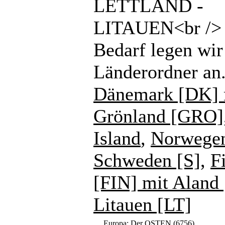
LETTLAND -
LITAUEN<br /> 
Bedarf legen wir
Länderordner an
Dänemark [DK] 
Grönland [GRO]
Island
,
Norwege
Schweden [S]
,
F
[FIN] mit Aland
Litauen [LT]
Europa: Der OSTEN
(6756)