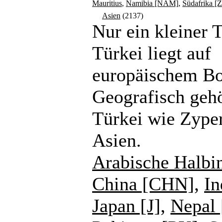
Mauritius
,
Namibia [NAM]
,
Südafrika [
Asien
(2137)
Nur ein kleiner T
Türkei liegt auf
europäischem B
Geografisch gehö
Türkei wie Zype
Asien.
Arabische Halbi
China [CHN]
,
In
Japan [J]
,
Nepal