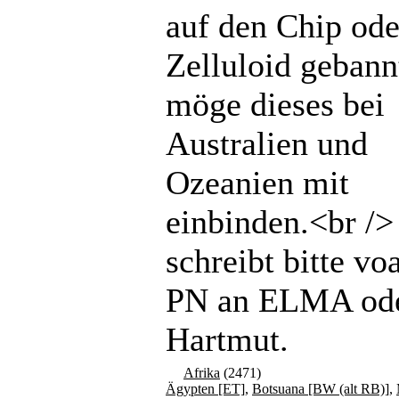
auf den Chip ode
Zelluloid gebannt
möge dieses bei
Australien und
Ozeanien mit
einbinden.<br /
schreibt bitte vo
PN an ELMA od
Hartmut.
Afrika
(2471)
Ägypten [ET]
,
Botsuana [BW (alt RB)]
,