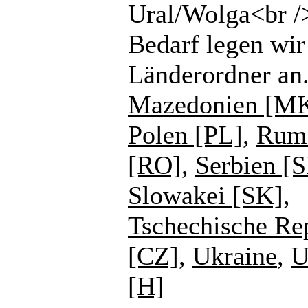
Ural/Wolga<br /
Bedarf legen wir
Länderordner an
Mazedonien [M
Polen [PL]
,
Rum
[RO]
,
Serbien [
Slowakei [SK]
,
Tschechische Re
[CZ]
,
Ukraine
,
U
[H]