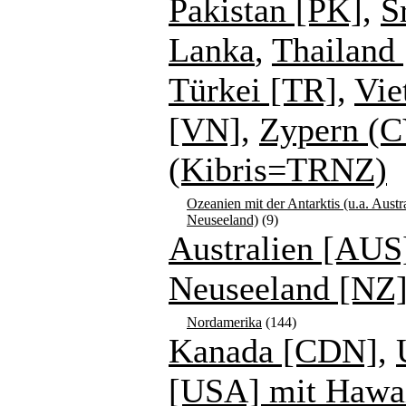
Pakistan [PK]
,
S
Lanka
,
Thailand 
Türkei [TR]
,
Vie
[VN]
,
Zypern (C
(Kibris=TRNZ)
Ozeanien mit der Antarktis (u.a. Austr
Neuseeland)
(9)
Australien [AUS
Neuseeland [NZ
Nordamerika
(144)
Kanada [CDN]
,
[USA] mit Hawa