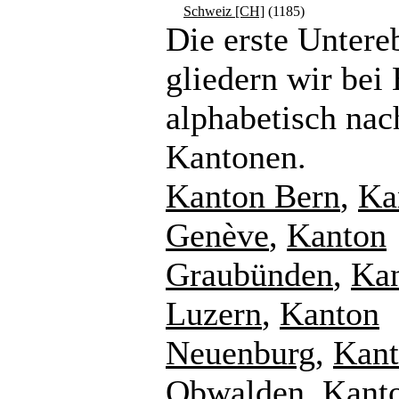
Schweiz [CH]
(1185)
Die erste Untere
gliedern wir bei
alphabetisch nac
Kantonen.
Kanton Bern
,
Ka
Genève
,
Kanton
Graubünden
,
Ka
Luzern
,
Kanton
Neuenburg
,
Kan
Obwalden
,
Kant