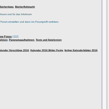
,
Büchertipps
Bücherflohmarkt
forum und für das Infoforum
s Forum einstellen und dann ins Forumprofil verlinken.
ere Fotos
(112)
,
,
nahmen
Panoramaaufnahmen
Tests und Spielereien
,
,
alender Vorschläge 2016
Kalender 2016 Bilder Fertig
fertige Kalenderblätter 2016