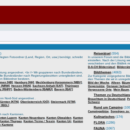
)
Reiserätsel
(554)
gten Fotoordner (Land, Region, Ort, usw.) benötigt, schreibt
In unserem Forum sind die Bilder
einstellen. Nach der Lösung we
verschieben und den Bildlink mi
,
D-A-CH Bilderrätsel
Bilderrä
Bildthemen
(4063)
htung angeordnet. <br /> Wir gruppieren nach Bundesländern,
lle Bundesländer nach Regierungsbezirken untergliedert sind.
Zur Kategorie vorgegebene Bild
n Bildordner besitzen.
den Themen die wir in unrege
,
,
,
men [HB]
Hamburg [HH]
Mecklenburg-Vorpommern [MBV]
,
,
Bild der Woche
Alleen
Bäume
,
,
,
n [NRW]
Hessen [HSN]
Sachsen-Anhalt [SAT]
Thüringen
,
Gegensätze
Genauer betrach
,
,
lz [RHPF]
Baden-Württemberg [BAWÜ]
Bayern [BAY]
,
Vergessene Orte
Mein Baum
Themen zu Deutschland
ann Nord-Süd angeordnet .
,
Brauchtum in Deutschland
P
,
,
,
Kärnten [KTN]
Oberösterreich [OÖ]
Steiermark [STM]
Schweiz
 [BGL]
Rund um Camping
(100
,
Campingplätze
Sonstiges zu
sch nach Kantonen.
Kulinarisches
(174)
,
,
,
nton Luzern
Kanton Neuenburg
Kanton Obwalden
Kanton
,
,
,
Kanton Thurgau
Kanton Ticino / Tessin
Kanton Uri
Kanton
FLORA
(1286)
e Kantone
FAUNA
(1067)