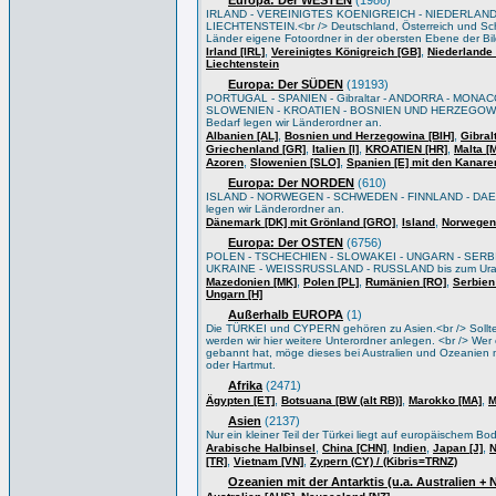
Europa: Der WESTEN
(1986)
IRLAND - VEREINIGTES KOENIGREICH - NIEDERLAND
LIECHTENSTEIN.<br /> Deutschland, Österreich und Sch
Länder eigene Fotoordner in der obersten Ebene der Bi
,
,
Irland [IRL]
Vereinigtes Königreich [GB]
Niederlande 
Liechtenstein
Europa: Der SÜDEN
(19193)
PORTUGAL - SPANIEN - Gibraltar - ANDORRA - MONACO
SLOWENIEN - KROATIEN - BOSNIEN UND HERZEGOWIN
Bedarf legen wir Länderordner an.
,
,
Albanien [AL]
Bosnien und Herzegowina [BIH]
Gibral
,
,
,
Griechenland [GR]
Italien [I]
KROATIEN [HR]
Malta [
,
,
Azoren
Slowenien [SLO]
Spanien [E] mit den Kanare
Europa: Der NORDEN
(610)
ISLAND - NORWEGEN - SCHWEDEN - FINNLAND - DAEN
legen wir Länderordner an.
,
,
Dänemark [DK] mit Grönland [GRO]
Island
Norwegen
Europa: Der OSTEN
(6756)
POLEN - TSCHECHIEN - SLOWAKEI - UNGARN - SERB
UKRAINE - WEISSRUSSLAND - RUSSLAND bis zum Ural/Wo
,
,
,
Mazedonien [MK]
Polen [PL]
Rumänien [RO]
Serbien
Ungarn [H]
Außerhalb EUROPA
(1)
Die TÜRKEI und CYPERN gehören zu Asien.<br /> Sollten 
werden wir hier weitere Unterordner anlegen. <br /> Wer e
gebannt hat, möge dieses bei Australien und Ozeanien m
oder Hartmut.
Afrika
(2471)
,
,
,
Ägypten [ET]
Botsuana [BW (alt RB)]
Marokko [MA]
M
Asien
(2137)
Nur ein kleiner Teil der Türkei liegt auf europäischem B
,
,
,
,
Arabische Halbinsel
China [CHN]
Indien
Japan [J]
N
,
,
[TR]
Vietnam [VN]
Zypern (CY) / (Kibris=TRNZ)
Ozeanien mit der Antarktis (u.a. Australien +