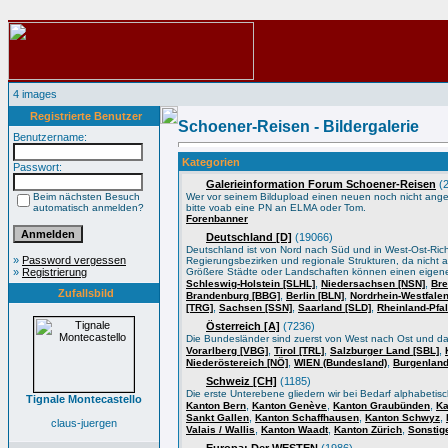
4 images
Registrierte Benutzer
Schoener-Reisen - Bildergalerie
Benutzername:
Kategorien
Passwort:
Galerieinformation Forum Schoener-Reisen
(2
Beim nächsten Besuch
Wer vor seinem Bildupload einen neuen noch nicht angele
automatisch anmelden?
bitte voab eine PN an ELMA oder Tom.
Forenbanner
Deutschland [D]
(19066)
Deutschland ist von Nord nach Süd und in West-Ost-Ric
»
Password vergessen
Regierungsbezirken und regionale Strukturen, da nicht a
»
Registrierung
Größere Städte oder Landschaften können einen eigene
,
,
Schleswig-Holstein [SLHL]
Niedersachsen [NSN]
Bre
Zufallsbild
,
,
Brandenburg [BBG]
Berlin [BLN]
Nordrhein-Westfale
,
,
,
[TRG]
Sachsen [SSN]
Saarland [SLD]
Rheinland-Pfa
Österreich [A]
(7236)
Die Bundesländer sind zuerst von West nach Ost und d
,
,
,
Vorarlberg [VBG]
Tirol [TRL]
Salzburger Land [SBL]
,
,
Niederöstereich [NÖ]
WIEN (Bundesland)
Burgenland
Schweiz [CH]
(1185)
Die erste Unterebene gliedern wir bei Bedarf alphabeti
Tignale Montecastello
,
,
,
Kanton Bern
Kanton Genève
Kanton Graubünden
Ka
,
,
,
Sankt Gallen
Kanton Schaffhausen
Kanton Schwyz
claus-juergen
,
,
,
Valais / Wallis
Kanton Waadt
Kanton Zürich
Sonstig