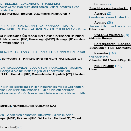
E - BELGIEN - LUXEMBURG - FRANKREICH -
Literatur
(7)
weiz würde man auch dazu zählen, jedoch besitzen diese
,
Reiseführer und Landkarten
lddatenbank.
,
,
,
,
,
Awards
(2)
[NL]
Portugal
Belgien
Luxemburg
Frankreich [F]
Awards und Preise für das Foto
Avatare
(36)
 - ITALIEN - SAN MARINO - VATIKANSTAAT - MALTA -
Hier könnt Ihr Eure Avatars für
A - MONTENEGRO - ALBANIEN - GRIECHENLAND <br /> Bei
Reiseavas
UNESCO Welterbe
(50)
,
tar > Britisches Überseegebiet auf der Iberischen Halbinsel
Welterbe Europa
,
,
,
M]
Mazedonien [MK]
Montenegro [MNE]
Portugal [P] mit den
,
n
Vatikanstaat [V]
Fotografieren : Besond
,
,
Bildcollagen
HDR
Nachtauf
EMARK - ESTLAND - LETTLAND - LITAUEN<br /> Bei Bedarf
Kalender
(150)
Kalenderbilder
,
,
,
Schweden [S]
Finnland [FIN] mit Aland [AX]
Litauen [LT]
,
Kalender 2017 Vorschläge
K
Neue Header
(149)
IEN - MAZEDONIEN - BULGARIEN - RUMAENIEN - MOLDAU -
Slider
lga<br /> Bei Bedarf legen wir Länderordner an.
,
,
,
,
 [SRB]
Slowakei [SK]
Tschechische Republik [CZ]
Ukraine
sich die Bilduploads in den Kontinenten mit der Zeit häufen,
ine Polarreise zur Antarktis auf den Chip oder Zelluloid
it einbinden.<br /> Dazu schreibt bitte voab eine PN an ELMA
,
,
auritius
Namibia [NAM]
Südafrika [ZA]
oden. Geografisch gehört die Türkei wie Zypern zu Asien.
,
,
,
,
epal [NEP]
Pakistan [PK]
Sri Lanka
Thailand [T]
Türkei
 Neuseeland)
(9)