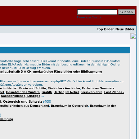
Erweiterte Suche
Top Bilder
Neue Bilder
rätselbeiträge sehr beliebt. Hier könnt Ihr neutral eure Bilder für unsere Bilderrätsel
rden ELMA oder Hartmut die Bilder mit der Losung editieren, in den richtigen Ordner
t neuer Bild-ID im Beitrag erneuern.
,
tsel außerhalb D-A-CH
merkwürdige Rätselbilder oder Bildfragmente
themen im Forum schoener-reisen.at/phpBB2.<br /> Hier könnt Ihr Bilder einstellen zu
lmäßigen Abständen vorgeben.
,
,
,
,
 im Herbst
Boote und Schiffe
Einblicke - Ausblicke
Farben des Sommers
,
,
,
,
,
,
tet
Gesichter des Winters
Grafitti
Herbst
Im Nebel
Kreisverkehre
Lost Places -
,
...
Nachdenkliches, Lustiges
, Österreich und Schweiz
(400)
,
,
ersönlichkeiten aus Deutschland
Brauchtum in Österreich
Brauchtum in der
)
 Camping