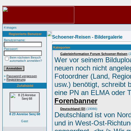
4 images
Registrierte Benutzer
Schoener-Reisen - Bildergalerie
Benutzername:
Kategorien
Passwort:
Galerieinformation Forum Schoener-Reisen
(2
Beim nächsten Besuch
Wer vor seinem Bilduplo
automatisch anmelden?
neuen noch nicht angele
Fotoordner (Land, Region
»
Password vergessen
»
Registrierung
usw.) benötigt, schreibt 
Zufallsbild
eine PN an ELMA oder 
Forenbanner
Deutschland [D]
(19066)
Deutschland ist von Nor
8 23 Anreise Senj 68
und in West-Ost-Richtun
Gast