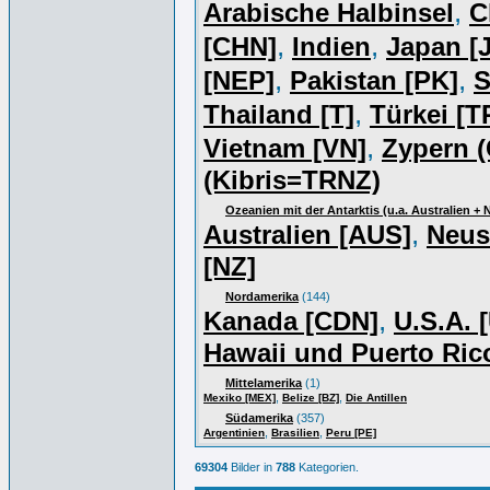
,
Arabische Halbinsel
C
,
,
[CHN]
Indien
Japan [J
,
,
[NEP]
Pakistan [PK]
S
,
Thailand [T]
Türkei [T
,
Vietnam [VN]
Zypern (
(Kibris=TRNZ)
Ozeanien mit der Antarktis (u.a. Australien +
,
Australien [AUS]
Neus
[NZ]
Nordamerika
(144)
,
Kanada [CDN]
U.S.A. 
Hawaii und Puerto Ric
Mittelamerika
(1)
,
,
Mexiko [MEX]
Belize [BZ]
Die Antillen
Südamerika
(357)
,
,
Argentinien
Brasilien
Peru [PE]
69304
Bilder in
788
Kategorien.