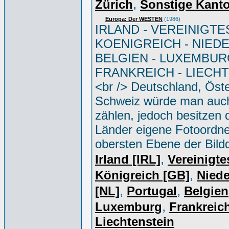
,
Zürich
Sonstige Kant
Europa: Der WESTEN
(1986)
IRLAND - VEREINIGTE
KOENIGREICH - NIED
BELGIEN - LUXEMBUR
FRANKREICH - LIECH
<br /> Deutschland, Öste
Schweiz würde man auc
zählen, jedoch besitzen 
Länder eigene Fotoordne
obersten Ebene der Bild
,
Irland [IRL]
Vereinigte
,
Königreich [GB]
Niede
,
,
[NL]
Portugal
Belgien
,
Luxemburg
Frankreich
Liechtenstein