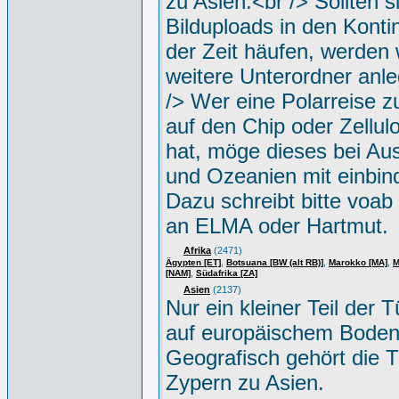
zu Asien.<br /> Sollten s
Bilduploads in den Konti
der Zeit häufen, werden w
weitere Unterordner anle
/> Wer eine Polarreise zu
auf den Chip oder Zellul
hat, möge dieses bei Aus
und Ozeanien mit einbin
Dazu schreibt bitte voab
an ELMA oder Hartmut.
Afrika
(2471)
,
,
,
Ägypten [ET]
Botsuana [BW (alt RB)]
Marokko [MA]
M
,
[NAM]
Südafrika [ZA]
Asien
(2137)
Nur ein kleiner Teil der Tü
auf europäischem Boden
Geografisch gehört die T
Zypern zu Asien.