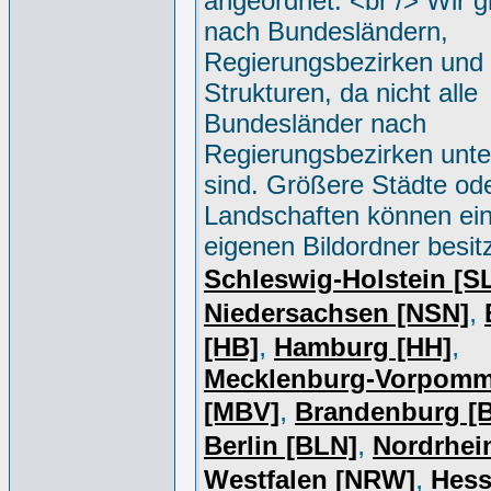
angeordnet. <br /> Wir g
nach Bundesländern,
Regierungsbezirken und 
Strukturen, da nicht alle
Bundesländer nach
Regierungsbezirken unter
sind. Größere Städte od
Landschaften können ei
eigenen Bildordner besit
Schleswig-Holstein [S
,
Niedersachsen [NSN]
,
,
[HB]
Hamburg [HH]
Mecklenburg-Vorpomm
,
[MBV]
Brandenburg [
,
Berlin [BLN]
Nordrhei
,
Westfalen [NRW]
Hess