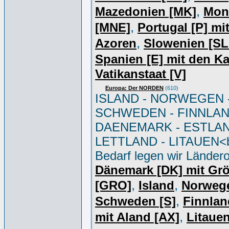
,
Mazedonien [MK]
Mon
,
[MNE]
Portugal [P] mi
,
Azoren
Slowenien [S
Spanien [E] mit den K
Vatikanstaat [V]
Europa: Der NORDEN
(610)
ISLAND - NORWEGEN 
SCHWEDEN - FINNLAN
DAENEMARK - ESTLAN
LETTLAND - LITAUEN<br
Bedarf legen wir Ländero
Dänemark [DK] mit Gr
,
,
[GRO]
Island
Norweg
,
Schweden [S]
Finnlan
,
mit Aland [AX]
Litauen