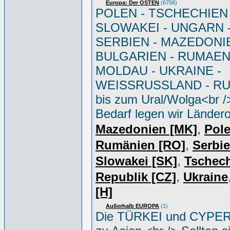
Europa: Der OSTEN
(6756)
POLEN - TSCHECHIEN 
SLOWAKEI - UNGARN 
SERBIEN - MAZEDONIE
BULGARIEN - RUMAEN
MOLDAU - UKRAINE -
WEISSRUSSLAND - R
bis zum Ural/Wolga<br /
Bedarf legen wir Ländero
,
Mazedonien [MK]
Pole
,
Rumänien [RO]
Serbi
,
Slowakei [SK]
Tschec
,
Republik [CZ]
Ukraine
[H]
Außerhalb EUROPA
(1)
Die TÜRKEI und CYPER