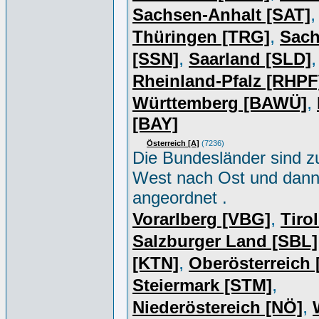
,
Sachsen-Anhalt [SAT]
,
Thüringen [TRG]
Sac
,
,
[SSN]
Saarland [SLD]
Rheinland-Pfalz [RHPF
,
Württemberg [BAWÜ]
[BAY]
Österreich [A]
(7236)
Die Bundesländer sind z
West nach Ost und dan
angeordnet .
,
Vorarlberg [VBG]
Tiro
Salzburger Land [SBL]
,
[KTN]
Oberösterreich
,
Steiermark [STM]
,
Niederöstereich [NÖ]