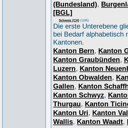
,
(Bundesland)
Burgenl
[BGL]
Schweiz [CH]
(1185)
Die erste Unterebene gli
bei Bedarf alphabetisch 
Kantonen.
,
Kanton Bern
Kanton 
,
Kanton Graubünden
K
,
Luzern
Kanton Neuen
,
Kanton Obwalden
Kan
,
Gallen
Kanton Schaff
,
Kanton Schwyz
Kanto
,
Thurgau
Kanton Ticin
,
Kanton Uri
Kanton Val
,
,
Wallis
Kanton Waadt