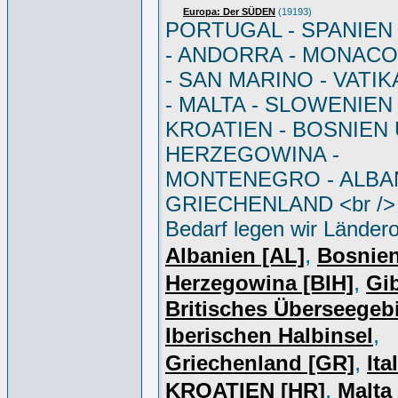
Europa: Der SÜDEN
(19193)
PORTUGAL - SPANIEN - 
- ANDORRA - MONACO 
- SAN MARINO - VATI
- MALTA - SLOWENIEN 
KROATIEN - BOSNIEN
HERZEGOWINA -
MONTENEGRO - ALBAN
GRIECHENLAND <br /> 
Bedarf legen wir Ländero
,
Albanien [AL]
Bosnie
,
Herzegowina [BIH]
Gib
Britisches Überseegebi
,
Iberischen Halbinsel
,
Griechenland [GR]
Ita
,
KROATIEN [HR]
Malta