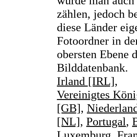
würde man auch
zählen, jedoch b
diese Länder eig
Fotoordner in de
obersten Ebene d
Bilddatenbank.
Irland [IRL]
,
Vereinigtes Köni
[GB]
,
Niederlan
[NL]
,
Portugal
,
Luxemburg
,
Fra