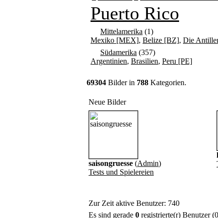
Puerto Rico
Mittelamerika
(1)
Mexiko [MEX]
,
Belize [BZ]
,
Die Antille
Südamerika
(357)
Argentinien
,
Brasilien
,
Peru [PE]
69304
Bilder in
788
Kategorien.
Neue Bilder
saisongruesse
(
Admin
)
Tests und Spielereien
Zur Zeit aktive Benutzer: 740
Es sind gerade
0
registrierte(r) Benutzer 