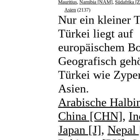
Mauritius
,
Namibia [NAM]
,
Südafrika [
Asien
(2137)
Nur ein kleiner T
Türkei liegt auf
europäischem B
Geografisch gehö
Türkei wie Zype
Asien.
Arabische Halbi
China [CHN]
,
In
Japan [J]
,
Nepal