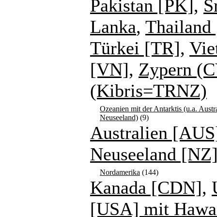
Pakistan [PK]
,
S
Lanka
,
Thailand 
Türkei [TR]
,
Vie
[VN]
,
Zypern (C
(Kibris=TRNZ)
Ozeanien mit der Antarktis (u.a. Austr
Neuseeland)
(9)
Australien [AUS
Neuseeland [NZ
Nordamerika
(144)
Kanada [CDN]
,
[USA] mit Hawa