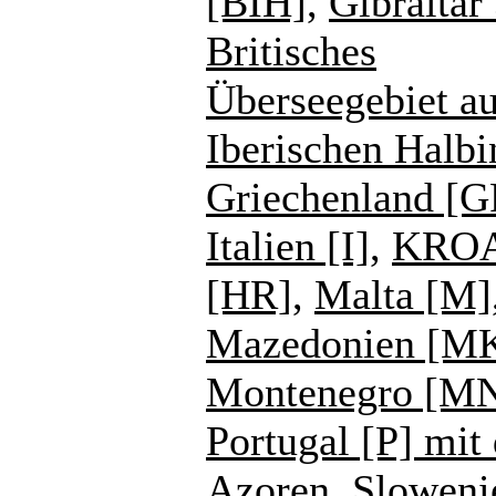
[BIH]
,
Gibraltar
Britisches
Überseegebiet au
Iberischen Halbi
Griechenland [G
Italien [I]
,
KROA
[HR]
,
Malta [M]
Mazedonien [M
Montenegro [M
Portugal [P] mit
Azoren
,
Sloweni