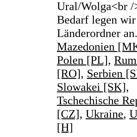
Ural/Wolga<br /
Bedarf legen wir
Länderordner an
Mazedonien [M
Polen [PL]
,
Rum
[RO]
,
Serbien [
Slowakei [SK]
,
Tschechische Re
[CZ]
,
Ukraine
,
U
[H]