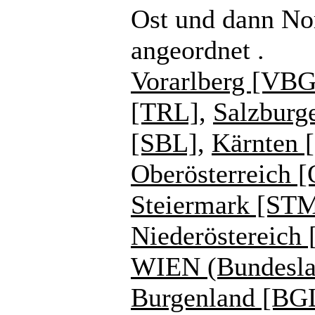
Ost und dann No
angeordnet .
Vorarlberg [VBG
[TRL]
,
Salzburg
[SBL]
,
Kärnten 
Oberösterreich 
Steiermark [ST
Niederöstereich
WIEN (Bundesla
Burgenland [BG