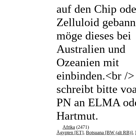
auf den Chip ode
Zelluloid gebannt
möge dieses bei
Australien und
Ozeanien mit
einbinden.<br /
schreibt bitte vo
PN an ELMA od
Hartmut.
Afrika
(2471)
Ägypten [ET]
,
Botsuana [BW (alt RB)]
,