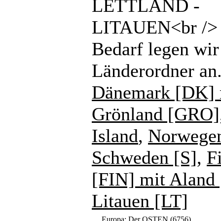
LETTLAND -
LITAUEN<br /> 
Bedarf legen wir
Länderordner an
Dänemark [DK] 
Grönland [GRO]
Island
,
Norwege
Schweden [S]
,
F
[FIN] mit Aland
Litauen [LT]
Europa: Der OSTEN
(6756)