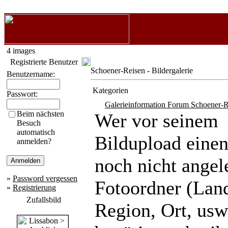
4 images
Registrierte Benutzer
Schoener-Reisen - Bildergalerie
Benutzername:
Kategorien
Passwort:
Galerieinformation Forum Schoener-R
Beim nächsten
Wer vor seinem
Besuch
automatisch
Bildupload eine
anmelden?
noch nicht angel
»
Password vergessen
Fotoordner (Lan
»
Registrierung
Zufallsbild
Region, Ort, usw