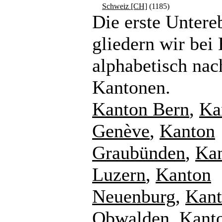
Schweiz [CH]
(1185)
Die erste Untere
gliedern wir bei
alphabetisch nac
Kantonen.
Kanton Bern
,
Ka
Genève
,
Kanton
Graubünden
,
Ka
Luzern
,
Kanton
Neuenburg
,
Kan
Obwalden
,
Kant