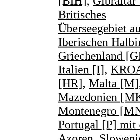
[BIH]
,
Gibraltar
Britisches
Überseegebiet au
Iberischen Halbi
Griechenland [G
Italien [I]
,
KROA
[HR]
,
Malta [M]
Mazedonien [M
Montenegro [M
Portugal [P] mit
Azoren
,
Sloweni