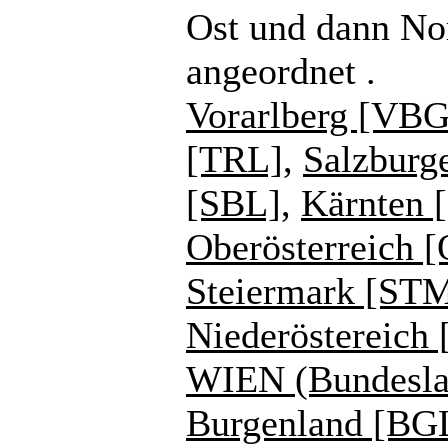
Ost und dann No
angeordnet .
Vorarlberg [VBG
[TRL]
,
Salzburg
[SBL]
,
Kärnten 
Oberösterreich 
Steiermark [ST
Niederöstereich
WIEN (Bundesla
Burgenland [BG