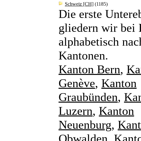
Schweiz [CH]
(1185)
Die erste Untere
gliedern wir bei
alphabetisch nac
Kantonen.
Kanton Bern
,
Ka
Genève
,
Kanton
Graubünden
,
Ka
Luzern
,
Kanton
Neuenburg
,
Kan
Obwalden
,
Kant