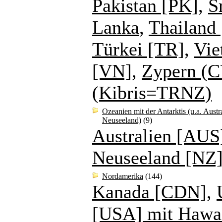
Pakistan [PK]
,
S
Lanka
,
Thailand 
Türkei [TR]
,
Vie
[VN]
,
Zypern (C
(Kibris=TRNZ)
Ozeanien mit der Antarktis (u.a. Austr
Neuseeland)
(9)
Australien [AUS
Neuseeland [NZ
Nordamerika
(144)
Kanada [CDN]
,
[USA] mit Hawa