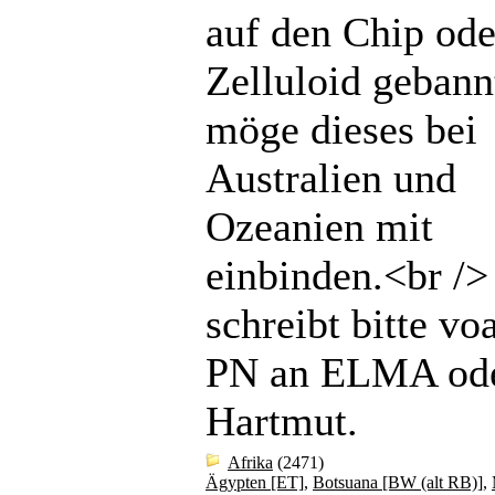
auf den Chip ode
Zelluloid gebannt
möge dieses bei
Australien und
Ozeanien mit
einbinden.<br /
schreibt bitte vo
PN an ELMA od
Hartmut.
Afrika
(2471)
Ägypten [ET]
,
Botsuana [BW (alt RB)]
,