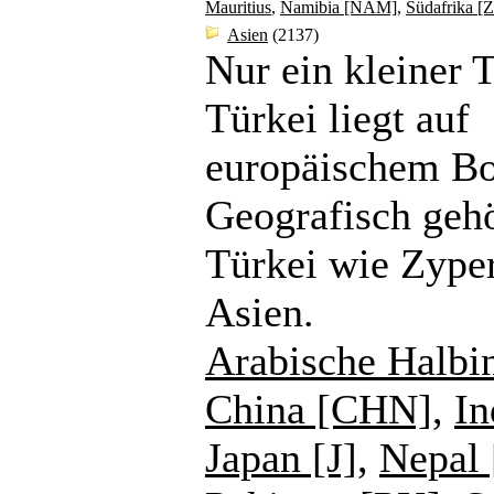
Mauritius
,
Namibia [NAM]
,
Südafrika [
Asien
(2137)
Nur ein kleiner T
Türkei liegt auf
europäischem B
Geografisch gehö
Türkei wie Zype
Asien.
Arabische Halbi
China [CHN]
,
In
Japan [J]
,
Nepal