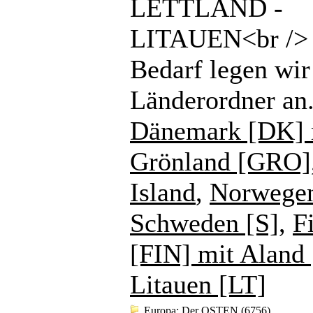
LETTLAND -
LITAUEN<br /> 
Bedarf legen wir
Länderordner an
Dänemark [DK] 
Grönland [GRO]
Island
,
Norwege
Schweden [S]
,
F
[FIN] mit Aland
Litauen [LT]
Europa: Der OSTEN
(6756)