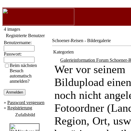
4 images
Registrierte Benutzer
Schoener-Reisen - Bildergalerie
Benutzername:
Kategorien
Passwort:
Galerieinformation Forum Schoener-R
Beim nächsten
Wer vor seinem
Besuch
automatisch
Bildupload eine
anmelden?
noch nicht angel
»
Password vergessen
Fotoordner (Lan
»
Registrierung
Zufallsbild
Region, Ort, usw