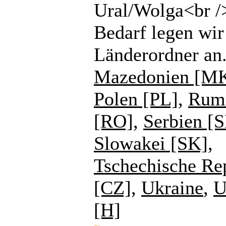
Ural/Wolga<br /
Bedarf legen wir
Länderordner an
Mazedonien [M
Polen [PL]
,
Rum
[RO]
,
Serbien [
Slowakei [SK]
,
Tschechische Re
[CZ]
,
Ukraine
,
U
[H]