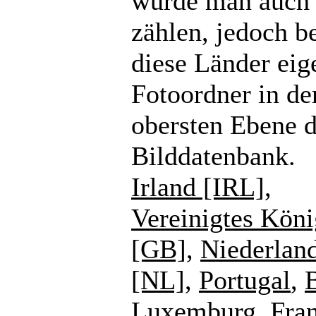
würde man auch
zählen, jedoch b
diese Länder eig
Fotoordner in de
obersten Ebene d
Bilddatenbank.
Irland [IRL]
,
Vereinigtes Köni
[GB]
,
Niederlan
[NL]
,
Portugal
,
Luxemburg
,
Fra